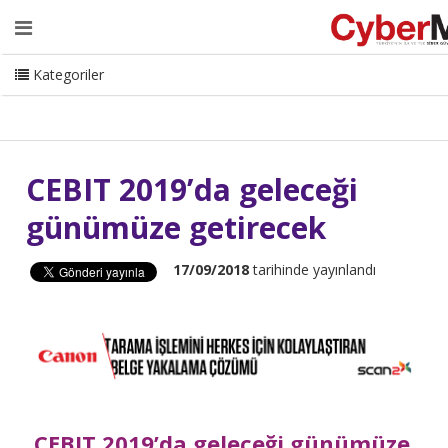
Ana Sayfa
Hakkımızda
Dergi
Editörden
Yazarlar
Danışmanlık
ISC Turkey
Sizden Gelenler
İletişim
Kategoriler
CyberMag Logo
CEBIT 2019’da geleceği
günümüze getirecek
17/09/2018
tarihinde yayınlandı
CEBIT 2019’da geleceği günümüze