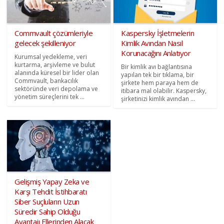
Commvault çözümleriyle
Kaspersky İşletmelerin
gelecek şekilleniyor
Kimlik Avından Nasıl
Korunacağını Anlatıyor
Kurumsal yedekleme, veri
kurtarma, arşivleme ve bulut
Bir kimlik avı bağlantısına
alanında küresel bir lider olan
yapılan tek bir tıklama, bir
Commvault, bankacılık
şirkete hem paraya hem de
sektöründe veri depolama ve
itibara mal olabilir. Kaspersky,
yönetim süreçlerini tek ...
şirketinizi kimlik avından ...
Gelişmiş Yapay Zeka ve
Karşı Tehdit İstihbaratı
Siber Suçluların Uzun
Süredir Sahip Olduğu
Avantajı Ellerinden Alacak