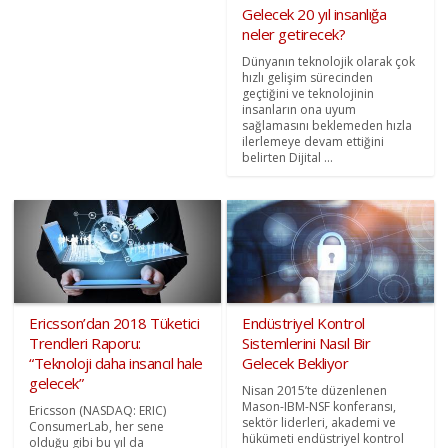
Gelecek 20 yıl insanlığa
neler getirecek?
Dünyanın teknolojik olarak çok
hızlı gelişim sürecinden
geçtiğini ve teknolojinin
insanların ona uyum
sağlamasını beklemeden hızla
ilerlemeye devam ettiğini
belirten Dijital ...
Ericsson’dan 2018 Tüketici
Endüstriyel Kontrol
Trendleri Raporu:
Sistemlerini Nasıl Bir
“Teknoloji daha insancıl hale
Gelecek Bekliyor
gelecek”
Nisan 2015’te düzenlenen
Mason-IBM-NSF konferansı,
Ericsson (NASDAQ: ERIC)
sektör liderleri, akademi ve
ConsumerLab, her sene
hükümeti endüstriyel kontrol
olduğu gibi bu yıl da