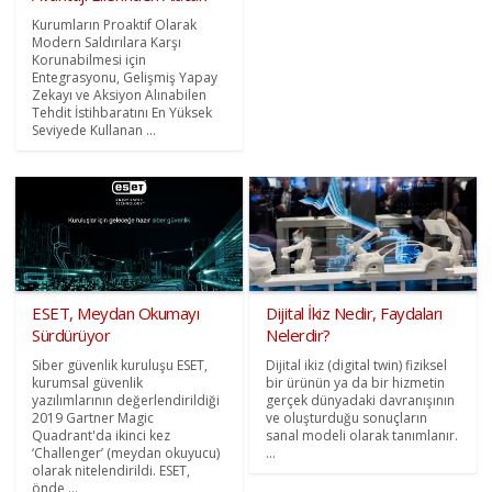
Kurumların Proaktif Olarak
Modern Saldırılara Karşı
Korunabilmesi için
Entegrasyonu, Gelişmiş Yapay
Zekayı ve Aksiyon Alınabilen
Tehdit İstihbaratını En Yüksek
Seviyede Kullanan ...
ESET, Meydan Okumayı
Dijital İkiz Nedir, Faydaları
Sürdürüyor
Nelerdir?
Siber güvenlik kuruluşu ESET,
Dijital ikiz (digital twin) fiziksel
kurumsal güvenlik
bir ürünün ya da bir hizmetin
yazılımlarının değerlendirildiği
gerçek dünyadaki davranışının
2019 Gartner Magic
ve oluşturduğu sonuçların
Quadrant'da ikinci kez
sanal modeli olarak tanımlanır.
‘Challenger’ (meydan okuyucu)
...
olarak nitelendirildi. ESET,
önde ...