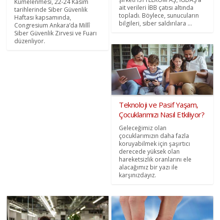
Kümelenmesi, 22-24 Kasım
ait verileri İBB çatısı altında
tarihlerinde Siber Güvenlik
topladı. Böylece, sunucuların
Haftası kapsamında,
bilgileri, siber saldırılara ...
Congresium Ankara’da Millî
Siber Güvenlik Zirvesi ve Fuarı
düzenliyor.
Teknoloji ve Pasif Yaşam,
Çocuklarımızı Nasıl Etkiliyor?
Geleceğimiz olan
çocuklarımızın daha fazla
koruyabilmek için şaşırtıcı
derecede yüksek olan
hareketsizlik oranlarını ele
alacağımız bir yazı ile
karşınızdayız.