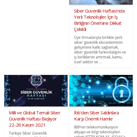
Siber Güvenlik Haftası’nda
Yerli Teknolojiler İçin İş
Birliğinin Önemine Dikkat
Çekildi
Üye firmalarıyla birlikte yerli
siber güvenlik ekosisteminin
gelişimine katkı sağlamak,
siber güvenlik farkındalığını ve
iş birliklerini artırmak, kamu,
özel sektör ve ...
Milli ve Global Temalı Siber
İbb’den Siber Saldırılara
Güvenlik Haftası Başlıyor
Karşı Önemli Hamle
22-26 Kasım 2021
İBB’nin telekomünikasyon
altyapı ve bilgi teknolojileri
Türkiye Siber Güvenlik
şirketi İSTTELKOM AŞ, İGDAŞ’a