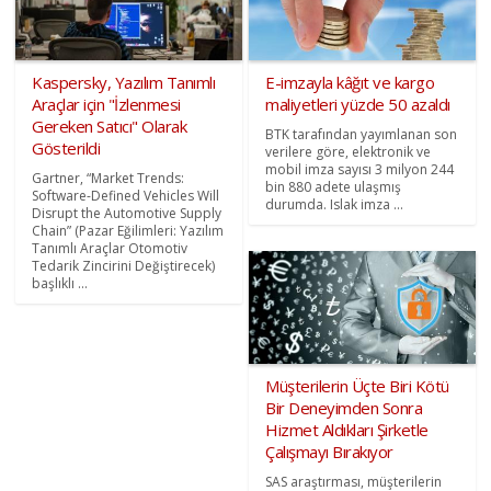
Kaspersky, Yazılım Tanımlı
E-imzayla kâğıt ve kargo
Araçlar için "İzlenmesi
maliyetleri yüzde 50 azaldı
Gereken Satıcı" Olarak
BTK tarafından yayımlanan son
Gösterildi
verilere göre, elektronik ve
mobil imza sayısı 3 milyon 244
Gartner, “Market Trends:
bin 880 adete ulaşmış
Software-Defined Vehicles Will
durumda. Islak imza ...
Disrupt the Automotive Supply
Chain” (Pazar Eğilimleri: Yazılım
Tanımlı Araçlar Otomotiv
Tedarik Zincirini Değiştirecek)
başlıklı ...
Müşterilerin Üçte Biri Kötü
Bir Deneyimden Sonra
Hizmet Aldıkları Şirketle
Çalışmayı Bırakıyor
SAS araştırması, müşterilerin