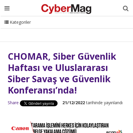
Ana Sayfa
Hakkımızda
Dergi
Editörden
Yazarlar
Danışmanlık
ISC Turkey
Sizden Gelenler
İletişim
Kategoriler
CyberMag Logo
CHOMAR, Siber Güvenlik
Haftası ve Uluslararası
Siber Savaş ve Güvenlik
Konferansı’nda!
Share
21/12/2022
tarihinde yayınlandı