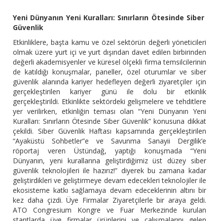
Yeni Dünyanın Yeni Kuralları: Sınırların Ötesinde Siber
Güvenlik
Etkinliklere, başta kamu ve özel sektörün değerli yöneticileri
olmak üzere yurt içi ve yurt dışından davet edilen birbirinden
değerli akademisyenler ve küresel ölçekli firma temsilcilerinin
de katıldığı konuşmalar, paneller, özel oturumlar ve siber
güvenlik alanında kariyer hedefleyen değerli ziyaretçiler için
gerçekleştirilen kariyer günü ile dolu bir etkinlik
gerçekleştirildi. Etkinlikte sektördeki gelişmelere ve tehditlere
yer verilirken, etkinliğin teması olan “Yeni Dünyanın Yeni
Kuralları: Sınırların Ötesinde Siber Güvenlik” konusuna dikkat
çekildi. Siber Güvenlik Haftası kapsamında gerçekleştirilen
“Ayaküstü Sohbetler”e ve Savunma Sanayii Dergilik’e
röportaj veren Üstündağ, yaptığı konuşmada “Yeni
Dünyanın, yeni kurallarına geliştirdiğimiz üst düzey siber
güvenlik teknolojileri ile hazırız!” diyerek bu zamana kadar
geliştirdikleri ve geliştirmeye devam edecekleri teknolojiler ile
ekosisteme katkı sağlamaya devam edeceklerinin altını bir
kez daha çizdi. Üye Firmalar Ziyaretçilerle bir araya geldi.
ATO Congresium Kongre ve Fuar Merkezinde kurulan
stantlarda üye firmalar ürünlerini ve çalışmalarını gelen