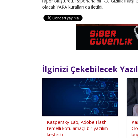
rapor oluşturdu. Raporlarla birlikte Gizlilik İhlaş
olacak YARA kuralları da iletildi.
İlginizi Çekebilecek Yazı
Kaspersky Lab, Adobe Flash
Ka
temelli kötü amaçlı bir yazılım
Cl
keşfetti
büy