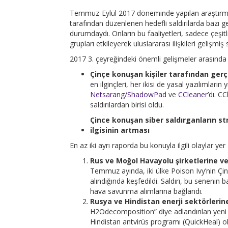
Temmuz-Eylül 2017 döneminde yapılan araştırmal
tarafından düzenlenen hedefli saldırılarda bazı ge
durumdaydı. Onların bu faaliyetleri, sadece çeşitli
grupları etkileyerek uluslararası ilişkileri gelişmiş 
2017 3. çeyreğindeki önemli gelişmeler arasında ş
Çinçe konuşan kişiler tarafından gerçe
en ilginçleri, her ikisi de yasal yazılımlar
Netsarang/ShadowPad
ve
CCleaner
’dı. C
saldırılardan birisi oldu.
Çince konuşan siber saldırganların str
ilgisinin artması
En az iki ayrı raporda bu konuyla ilgili olaylar yer 
Rus ve Moğol Havayolu şirketlerine ve 
Temmuz ayında, iki ülke Poison Ivy’nin Çin
alındığında keşfedildi. Saldırı, bu seneni
hava savunma alımlarına bağlandı.
Rusya ve Hindistan enerji sektörlerin
H2Odecomposition” diye adlandırılan yeni bi
Hindistan antvirüs programı (QuickHeal) ol