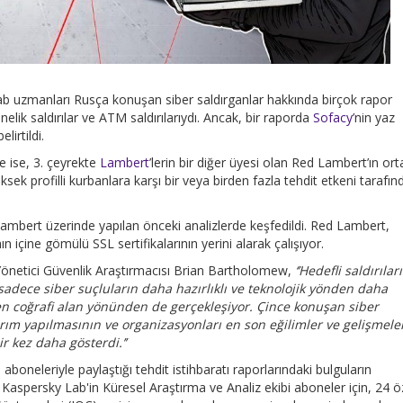
b uzmanları Rusça konuşan siber saldırganlar hakkında birçok rapor
lik saldırılar ve ATM saldırılarıydı. Ancak, bir raporda
Sofacy
’nin yaz
lirtildi.
e ise, 3. çeyrekte
Lambert
’lerin bir diğer üyesi olan Red Lambert’ın or
ksek profilli kurbanlara karşı bir veya birden fazla tehdit etkeni tarafın
ambert üzerinde yapılan önceki analizlerde keşfedildi. Red Lambert,
içine gömülü SSL sertifikalarının yerini alarak çalışıyor.
Yönetici Güvenlik Araştırmacısı Brian Bartholomew,
‘’
Hedefli saldırılar
sadece siber suçluların daha hazırlıklı ve teknolojik yönden daha
en coğrafi alan yönünden de gerçekleşiyor. Çince konuşan siber
tırım yapılmasının ve organizasyonları en son eğilimler ve gelişmele
r kez daha gösterdi.’’
oneleriyle paylaştığı tehdit istihbaratı raporlarındaki bulguların
 Kaspersky Lab'in Küresel Araştırma ve Analiz ekibi aboneler için, 24 ö