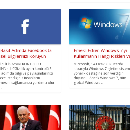
 Basit Adımda Facebook’ta
Emekli Edilen Windows 7’yi
isel Bilgilerinizi Koruyun
Kullanmanın Hangi Riskleri V
GİZLİLİK AYARI KONTROLÜ
Microsoft, 14 Ocak 2020 tarihi
INNedir?Gizlilik ayarı kontrolü 3
itibarıyla Windows 7 işletim siste
lı adımda bilgi ve paylaşımlarınızı
yönelik desteğine son verdiğini
ece istediğiniz insanların
duyurdu. Ancak Windows 7, tüm
mesini sağlamanıza yardımcı olur.
global Windows ...
...