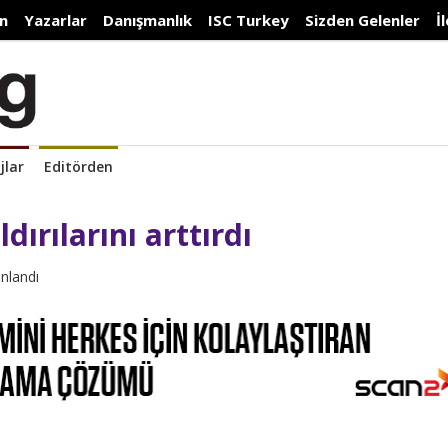
n
Yazarlar
Danışmanlık
ISC Turkey
Sizden Gelenler
İ
jlar
Editörden
ldırılarını arttırdı
ınlandı