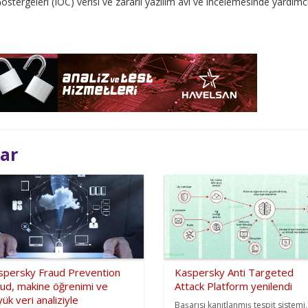
i Göstergeleri (IOC) verisi ve zararlı yazılım avı ve incelemesinde yardımc
lar
spersky Fraud Prevention
Kaspersky Anti Targeted
oud, makine öğrenimi ve
Attack Platform yenilendi
ük veri analiziyle
Başarısı kanıtlanmış tespit sistemi,