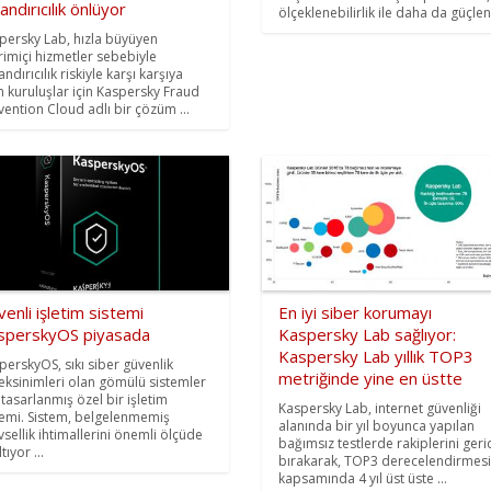
andırıcılık önlüyor
ölçeklenebilirlik ile daha da güçlen
persky Lab, hızla büyüyen
rimiçi hizmetler sebebiyle
ndırıcılık riskiyle karşı karşıya
n kuruluşlar için Kaspersky Fraud
vention Cloud adlı bir çözüm ...
enli işletim sistemi
En iyi siber korumayı
sperskyOS piyasada
Kaspersky Lab sağlıyor:
Kaspersky Lab yıllık TOP3
perskyOS, sıkı siber güvenlik
metriğinde yine en üstte
eksinimleri olan gömülü sistemler
n tasarlanmış özel bir işletim
Kaspersky Lab, internet güvenliği
temi. Sistem, belgelenmemiş
alanında bir yıl boyunca yapılan
evsellik ihtimallerini önemli ölçüde
bağımsız testlerde rakiplerini geri
tıyor ...
bırakarak, TOP3 derecelendirmesi
kapsamında 4 yıl üst üste ...