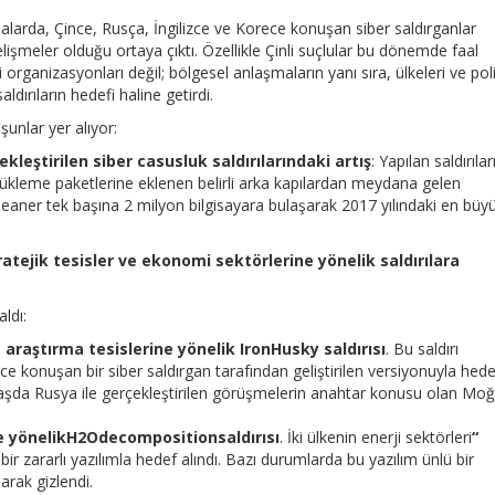
arda, Çince, Rusça, İngilizce ve Korece konuşan siber saldırganlar
lişmeler olduğu ortaya çıktı. Özellikle Çinli suçlular bu dönemde faal
 organizasyonları değil; bölgesel anlaşmaların yanı sıra, ülkeleri ve poli
saldırıların hedefi haline getirdi.
unlar yer alıyor:
kleştirilen siber casusluk saldırılarındaki artış
: Yapılan saldırılar
ın yükleme paketlerine eklenen belirli arka kapılardan meydana gelen
Cleaner tek başına 2 milyon bilgisayara bulaşarak 2017 yılındaki en büy
atejik tesisler ve ekonomi sektörlerine yönelik saldırılara
aldı:
araştırma tesislerine yönelik IronHusky saldırısı
. Bu saldırı
ce konuşan bir siber saldırgan tarafından geliştirilen versiyonuyla hede
n başda Rusya ile gerçekleştirilen görüşmelerin anahtar konusu olan Moğ
e yönelik
H2Odecomposition
saldırısı
. İki ülkenin enerji sektörleri
“
r zararlı yazılımla hedef alındı. Bazı durumlarda bu yazılım ünlü bir
arak gizlendi.