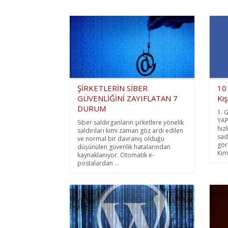
ŞİRKETLERİN SİBER
10
GÜVENLİĞİNİ ZAYIFLATAN 7
Kiş
DURUM
1. 
YAP
Siber saldırganların şirketlere yönelik
hız
saldırıları kimi zaman göz ardı edilen
sad
ve normal bir davranış olduğu
gör
düşünülen güvenlik hatalarından
Kim 
kaynaklanıyor. Otomatik e-
postalardan ...