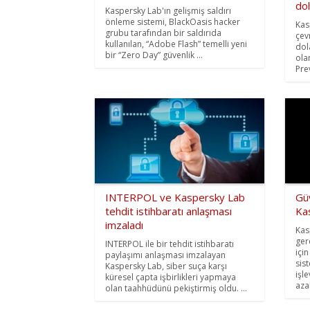
dol
Kaspersky Lab'ın gelişmiş saldırı
önleme sistemi, BlackOasis hacker
Kas
grubu tarafından bir saldırıda
çev
kullanılan, “Adobe Flash” temelli yeni
dola
bir “Zero Day” güvenlik ...
ola
Pre
INTERPOL ve Kaspersky Lab
Güv
tehdit istihbaratı anlaşması
Ka
imzaladı
Kas
ger
INTERPOL ile bir tehdit istihbaratı
içi
paylaşımı anlaşması imzalayan
sis
Kaspersky Lab, siber suça karşı
işl
küresel çapta işbirlikleri yapmaya
azal
olan taahhüdünü pekiştirmiş oldu. ...