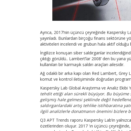
Ayrıca, 2017’nin üçüncü çeyreğinde Kaspersky La
yayınladı. Bunlardan birçoğu finans sektörüne yöne
aktiviteleri incelendi ve grubun hala aktif olduğu be
İngilizce konuşan siber saldırganlar incelendiğind
çıktığı görüldü.. Lambert’lar 2008’ den bu yana yü
kullanılan bir karmaşık saldırı araçları ailesidir.
Ağ odaklı bir arka kapı olan Red Lambert, Grey L
komut ve kontrol iletişiminde doğrudan programın 
Kaspersky Lab Global Araştırma ve Analiz Ekibi 
tehdit ettiği alan sürekli büyüyor. Bu büyüme 
gelişmiş hale gelmesi şeklinde değil hedeflen
saldırganlardaki artış tehlike istihbaratına ya
ilgili analizlerle donatmanın önemini bizlere bi
Q3 APT Trends raporu Kaspersky Lab’in yalnızca ab
özetlerinden oluşur. 2017 'ın üçüncü çeyreğinde,