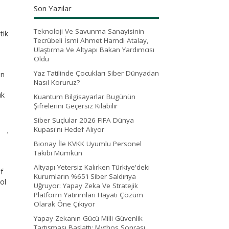
Son Yazılar
Teknoloji Ve Savunma Sanayisinin
tik
Tecrübeli İsmi Ahmet Hamdi Atalay,
Ulaştırma Ve Altyapı Bakan Yardımcısı
Oldu
Yaz Tatilinde Çocukları Siber Dünyadan
ın
Nasıl Koruruz?
ük
Kuantum Bilgisayarlar Bugünün
Şifrelerini Geçersiz Kılabilir
Siber Suçlular 2026 FIFA Dünya
Kupası'nı Hedef Alıyor
.
Bionay İle KVKK Uyumlu Personel
Takibi Mümkün
Altyapı Yetersiz Kalırken Türkiye'deki
f
Kurumların %65'i Siber Saldırıya
ol
Uğruyor: Yapay Zeka Ve Stratejik
Platform Yatırımları Hayati Çözüm
Olarak Öne Çıkıyor
Yapay Zekanın Gücü Milli Güvenlik
Tartışması Başlattı: Mythos Sonrası