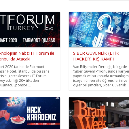
nolojinin Nabzı IT Forum ile
SİBER GÜVENLİK (ETİK
anbul'da Atacak!
HACKER) KIŞ KAMPI
art 2020 tarihinde Fairmont
Van Bilişimciler Derneği, bölgede
sar Hotel, İstanbul da bu sene
“Siber Güvenlik” konusunda kariye
ncisini gerçekleşecek IT Forum
yapmak ve bu konuda uzmanlaşm
key etkinliği 20+ ülkeden
isteyen üniversite öğrencilerini ve
uşmacı, Sponsor ...
diğer bilişimcileri, Siber Güvenlik ..