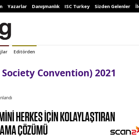
n
Yazarlar
Danışmanlık
ISC Turkey
Sizden Gelenler
İ
jlar
Editörden
Society Convention) 2021
ınlandı