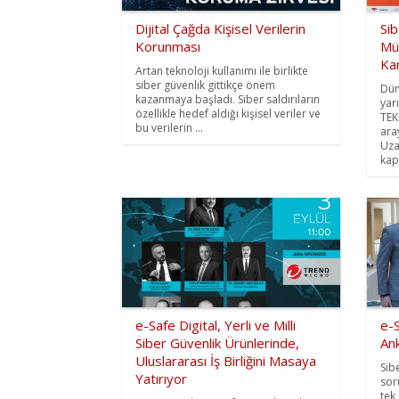
Dijital Çağda Kişisel Verilerin
Si
Korunması
Mü
Ka
Artan teknoloji kullanımı ile birlikte
siber güvenlik gittikçe önem
Dün
kazanmaya başladı. Siber saldırıların
yar
özellikle hedef aldığı kişisel veriler ve
TEK
bu verilerin ...
ara
Uza
kap
e-Safe Digital, Yerli ve Milli
e-S
Siber Güvenlik Ürünlerinde,
An
Uluslararası İş Birliğini Masaya
Sib
Yatırıyor
sor
tek