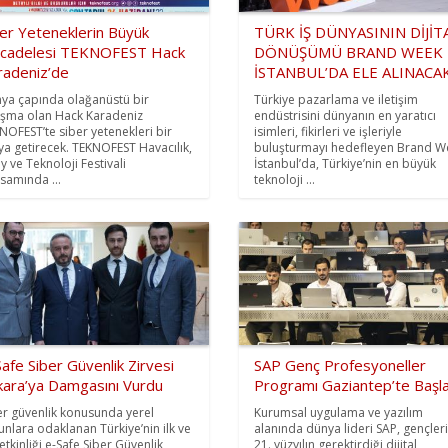
ber Yeteneklerin Büyük
TÜRK İŞ DÜNYASININ DİJİT
cadelesi TEKNOFEST Hack
DÖNÜŞÜMÜ BRAND WEEK
radeniz’de
İSTANBUL’DA ELE ALINACA
ya çapında olağanüstü bir
Türkiye pazarlama ve iletişim
ışma olan Hack Karadeniz
endüstrisini dünyanın en yaratıcı
NOFEST’te siber yetenekleri bir
isimleri, fikirleri ve işleriyle
ya getirecek. TEKNOFEST Havacılık,
buluşturmayı hedefleyen Brand W
y ve Teknoloji Festivali
İstanbul’da, Türkiye’nin en büyük
samında ...
teknoloji ...
afe Siber Güvenlik Zirvesi
SAP Genç Profesyoneller
kara’ya Damgasını Vurdu
Programı Gaziantep’te Başla
er güvenlik konusunda yerel
Kurumsal uygulama ve yazılım
unlara odaklanan Türkiye’nin ilk ve
alanında dünya lideri SAP, gençler
 etkinliği e-Safe Siber Güvenlik
21. yüzyılın gerektirdiği dijital