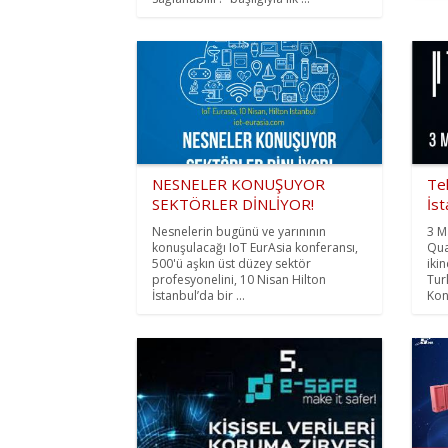
NESNELER KONUŞUYOR
Tek
SEKTÖRLER DİNLİYOR!
İst
Nesnelerin bugünü ve yarınının
3 M
konuşulacağı IoT EurAsia konferansı,
Qua
500'ü aşkın üst düzey sektör
iki
profesyonelini, 10 Nisan Hilton
Tur
İstanbul’da bir ...
Kon