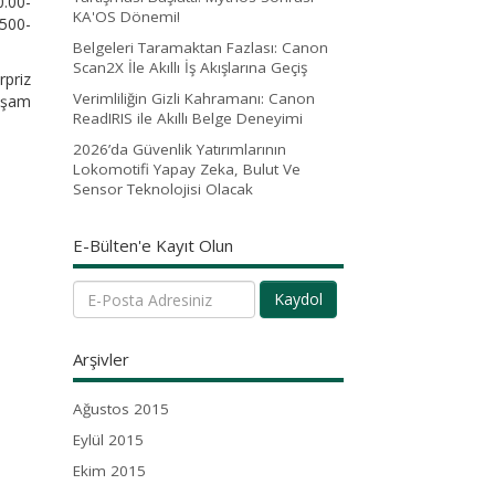
0.00-
KA'OS Dönemi!
3500-
Belgeleri Taramaktan Fazlası: Canon
Scan2X İle Akıllı İş Akışlarına Geçiş
rpriz
Verimliliğin Gizli Kahramanı: Canon
akşam
ReadIRIS ile Akıllı Belge Deneyimi
2026’da Güvenlik Yatırımlarının
Lokomotifi Yapay Zeka, Bulut Ve
Sensor Teknolojisi Olacak
E-Bülten'e Kayıt Olun
Kaydol
Arşivler
Ağustos 2015
Eylül 2015
Ekim 2015