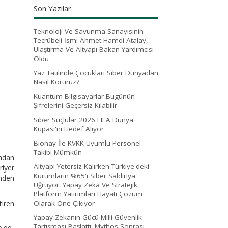
Son Yazılar
Teknoloji Ve Savunma Sanayisinin
Tecrübeli İsmi Ahmet Hamdi Atalay,
Ulaştırma Ve Altyapı Bakan Yardımcısı
Oldu
Yaz Tatilinde Çocukları Siber Dünyadan
Nasıl Koruruz?
Kuantum Bilgisayarlar Bugünün
Şifrelerini Geçersiz Kılabilir
Siber Suçlular 2026 FIFA Dünya
Kupası'nı Hedef Alıyor
Bionay İle KVKK Uyumlu Personel
Takibi Mümkün
ndan
Altyapı Yetersiz Kalırken Türkiye'deki
riyer
Kurumların %65'i Siber Saldırıya
önden
Uğruyor: Yapay Zeka Ve Stratejik
Platform Yatırımları Hayati Çözüm
tiren
Olarak Öne Çıkıyor
Yapay Zekanın Gücü Milli Güvenlik
Tartışması Başlattı: Mythos Sonrası