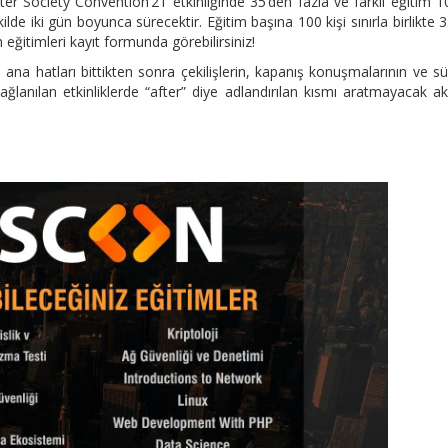
 Society Convention’21 etkinliğinde 35’den fazla ve farklı eğitim 1
lde iki gün boyunca sürecektir. Eğitim başına 100 kişi sınırla birlikte 
eğitimleri kayıt formunda görebilirsiniz!
 ana hatları bittikten sonra çekilişlerin, kapanış konuşmalarının ve sü
 sağlanılan etkinliklerde “after” diye adlandırılan kısmı aratmayacak 