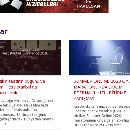
lar
ılım testinin bugünü ve
SUMMER ONLİNE 2020 OY
ını TestIstanbul’da
MARATONUNDA DOOM
nuşulacak
ETERNAL’I HIZLI BİTİRME
YARIŞMASI
eydoğu Avrupa ve Ortadoğu’nun
ve tek uluslararası yazılım testi
Kaspersky temmuz ayında, Europ
feransı TestIstanbul’un
Speedrunner Assembly (ESA) ile
uzuncusu 17 Nisan Salı günü
birlikte, Summer Online 2020
çekleştirilecek. Dünyadan önemli
maratonunun önde gelen etkinliği
leri ...
Break the Record Live’ın özel ...