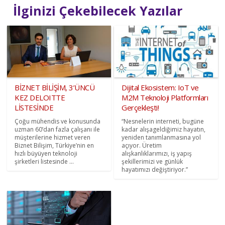
İlginizi Çekebilecek Yazılar
BİZNET BİLİŞİM, 3’ÜNCÜ
Dijital Ekosistem: IoT ve
KEZ DELOITTE
M2M Teknoloji Platformları
LİSTESİNDE
Gerçekleşti!
Çoğu mühendis ve konusunda
“Nesnelerin interneti, bugüne
uzman 60’dan fazla çalışanı ile
kadar alışageldiğimiz hayatın,
müşterilerine hizmet veren
yeniden tanımlanmasına yol
Biznet Bilişim, Türkiye’nin en
açıyor. Üretim
hızlı büyüyen teknoloji
alışkanlıklarımızı, iş yapış
şirketleri listesinde ...
şekillerimizi ve günlük
hayatımızı değiştiriyor.”