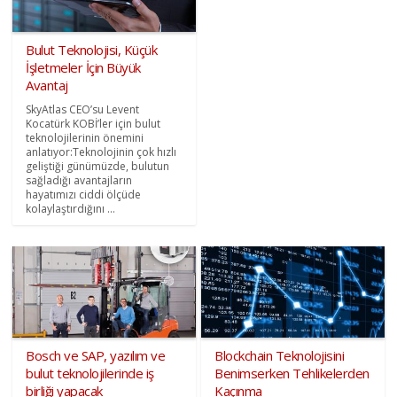
Bulut Teknolojisi, Küçük
İşletmeler İçin Büyük
Avantaj
SkyAtlas CEO’su Levent
Kocatürk KOBİ’ler için bulut
teknolojilerinin önemini
anlatıyor:Teknolojinin çok hızlı
geliştiği günümüzde, bulutun
sağladığı avantajların
hayatımızı ciddi ölçüde
kolaylaştırdığını ...
Bosch ve SAP, yazılım ve
Blockchain Teknolojisini
bulut teknolojilerinde iş
Benimserken Tehlikelerden
birliği yapacak
Kaçınma