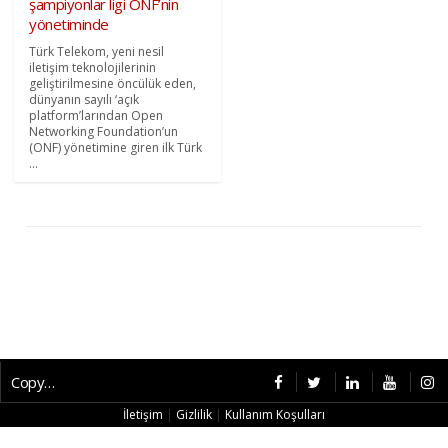
şampiyonlar ligi ONF’nin
yönetiminde
Türk Telekom, yeni nesil
iletişim teknolojilerinin
geliştirilmesine öncülük eden,
dünyanın sayılı ‘açık
platform’larından Open
Networking Foundation’un
(ONF) yönetimine giren ilk Türk
...
Copyright © 2026 CybermagOnline
İletişim
|
Gizlilik
|
Kullanım Koşulları