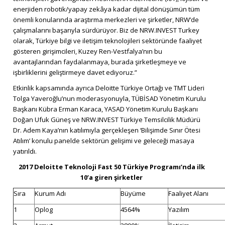
enerjiden robotik/yapay zekâya kadar dijital dönüşümün tüm
önemli konularında araştırma merkezleri ve şirketler, NRW’de
çalışmalarını başarıyla sürdürüyor. Biz de NRW.INVEST Turkey
olarak, Türkiye bilgi ve iletişim teknolojileri sektöründe faaliyet
gösteren girişimcileri, Kuzey Ren-Vestfalya’nın bu
avantajlarından faydalanmaya, burada şirketleşmeye ve
işbirliklerini geliştirmeye davet ediyoruz.”
Etkinlik kapsamında ayrıca
Deloitte Türkiye Ortağı ve TMT Lideri
Tolga Yaveroğlu
’nun moderasyonuyla, TÜBİSAD Yönetim Kurulu
Başkanı Kübra Erman Karaca, YASAD Yönetim Kurulu Başkanı
Doğan Ufuk Güneş ve NRW.INVEST Türkiye Temsilcilik Müdürü
Dr. Adem Kaya’nın katılımıyla gerçekleşen ‘Bilişimde Sınır Ötesi
Atılım’ konulu panelde sektörün gelişimi ve geleceği masaya
yatırıldı.
2017 Deloitte Teknoloji Fast 50 Türkiye Programı’nda ilk
10’a giren şirketler
Sıra
Kurum Adı
Büyüme
Faaliyet Alanı
1
Oplog
4564%
Yazılım