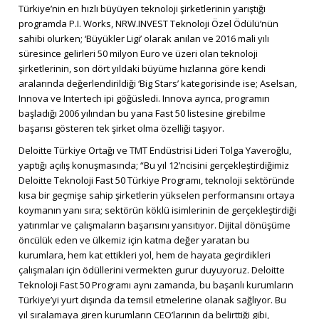
Türkiye’nin en hızlı büyüyen teknoloji şirketlerinin yarıştığı
programda P.I. Works, NRW.INVEST Teknoloji Özel Ödülü’nün
sahibi olurken; ‘Büyükler Ligi’ olarak anılan ve 2016 mali yılı
süresince gelirleri 50 milyon Euro ve üzeri olan teknoloji
şirketlerinin, son dört yıldaki büyüme hızlarına göre kendi
aralarında değerlendirildiği ‘Big Stars’ kategorisinde ise; Aselsan,
Innova ve Intertech ipi göğüsledi. Innova ayrıca, programın
başladığı 2006 yılından bu yana Fast 50 listesine girebilme
başarısı gösteren tek şirket olma özelliği taşıyor.
Deloitte Türkiye Ortağı ve TMT Endüstrisi Lideri Tolga Yaveroğlu,
yaptığı açılış konuşmasında; “Bu yıl 12’ncisini gerçekleştirdiğimiz
Deloitte Teknoloji Fast 50 Türkiye Programı, teknoloji sektöründe
kısa bir geçmişe sahip şirketlerin yükselen performansını ortaya
koymanın yanı sıra; sektörün köklü isimlerinin de gerçekleştirdiği
yatırımlar ve çalışmaların başarısını yansıtıyor. Dijital dönüşüme
öncülük eden ve ülkemiz için katma değer yaratan bu
kurumlara, hem kat ettikleri yol, hem de hayata geçirdikleri
çalışmaları için ödüllerini vermekten gurur duyuyoruz. Deloitte
Teknoloji Fast 50 Programı aynı zamanda, bu başarılı kurumların
Türkiye’yi yurt dışında da temsil etmelerine olanak sağlıyor. Bu
yıl sıralamaya giren kurumların CEO’larının da belirttiği gibi,