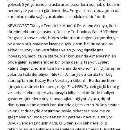
gelecek 5 yıl içerisinde, uluslararası pazarlara açılmak şirketlerin
neredeyse yarısının gündeminde... Programımızın, bu açıdan da
kurumlara katkı sağlayacak olması mutluluk verici” dedi.
NRW.INVEST Türkiye Temsilcilik Müdürü Dr. Adem Akkaya, ödül
törenindeki konuşmasında, Deloitte Technology Fast 50 Türkiye
Programı kapsamında, bilişim sektörünün değerli girişimcileriyle
bir arada bulunmaktan kıvanç duyduklarını belirtti ve şunları
ekledi: “Kuzey Ren-Vestfalya Eyaleti (NRW); dijitalleşme,
inovasyon, mobilite ve start-up’lar konusunda Almanya’nın en
önde gelen eyaletlerinden biri olma özelliği taşıyor. Eyalet,
katma değer zincirinin tüm halkalarında ekonomisini dijitalleşme
yolunda hızla ilerletiyor. Nitekim, Almanya’da kurulu her beş
start-up’tan biri Kuzey Ren-Vestfalya kökenli... Bu durum bizim
için çok da sürpriz bir sonuç değil. Zira NRW Eyaleti güçlü bir bilgi
ve iletişim teknolojileri altyapısıyla bilişim sektöründe faaliyet
gösteren şirketlere büyük avantajlar sağlıyor. Ayrıca, dijital
dönüşümün tüm önemli konularında eğitim veren 70 üniversitesi
ve en üst düzeyde araştırmacılarıyla, şirketlere büyüme ve
gelişmeleri yolunda çok zengin bir yetenek havuzu sunuyor.
Büyük veriden Endüstri 4.0’a, CPS’den akıllı şehirlere, bilgi
teknolojileri güvenliğinden nesnelerin internetine (IoT), lojistik ve