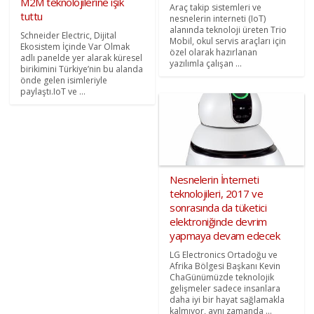
M2M teknolojilerine ışık
Araç takip sistemleri ve
tuttu
nesnelerin interneti (IoT)
alanında teknoloji üreten Trio
Schneider Electric, Dijital
Mobil, okul servis araçları için
Ekosistem İçinde Var Olmak
özel olarak hazırlanan
adlı panelde yer alarak küresel
yazılımla çalışan ...
birikimini Türkiye’nin bu alanda
önde gelen isimleriyle
paylaştı.IoT ve ...
Nesnelerin İnterneti
teknolojileri, 2017 ve
sonrasında da tüketici
elektroniğinde devrim
yapmaya devam edecek
LG Electronics Ortadoğu ve
Afrika Bölgesi Başkanı Kevin
ChaGünümüzde teknolojik
gelişmeler sadece insanlara
daha iyi bir hayat sağlamakla
kalmıyor, aynı zamanda ...