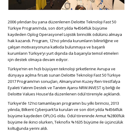
2006 yılından bu yana düzenlenen Deloitte Teknoloji Fast 50
Türkiye Programı’nda, son dört yılda %4564’lük büyüme
kaydeden Oplog Operasyonel Lojistik birincilik ödülünü almaya
hak kazandı. Program, 12’nci yılında kurumların bilinirliğine ve
çalışan motivasyonuna katkıda bulunmaya ve başarılı
kurumların Türkiye’yi yurt dışında da başarıyla temsil etmeleri
için destek olmaya devam ediyor.
Türkiye’nin en hızlı büyüyen teknoloji şirketlerine Avrupa ve
dünyaya açılma fırsatı sunan Deloitte Teknoloji Fast 50 Türkiye
2017 Programı’nın sonuçları, Almanya’nın Kuzey Ren-Vestfalya
Eyaleti Yatırım Destek ve Tanıtım Ajansı NRW.INVEST iş birliği ile
Deloitte Values House’da düzenlenen ödül töreniyle açıklandı.
Türkiye’de 12’nci tamamlayan programın bu yılki birincisi, 2013
yılında, Bilkent Cyberpark’ta kurulan ve son dört yılda %4564’lük
büyüme kaydeden OPLOG oldu. Ödül töreninde Armut %2800’lük
büyüme ile ikinci olurken, Teknofix %1635 büyüme ile üçüncülük
koltuğunda yerini aldı.