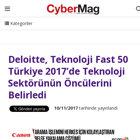
Ana Sayfa
Hakkımızda
Dergi
Editörden
Yazarlar
Danışmanlık
ISC Turkey
Sizden Gelenler
İletişim
Kategoriler
CyberMag Logo
Deloitte, Teknoloji Fast 50
Türkiye 2017’de Teknoloji
Sektörünün Öncülerini
Belirledi
10/11/2017
tarihinde yayınlandı