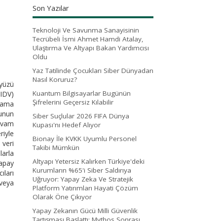
Son Yazılar
Teknoloji Ve Savunma Sanayisinin
Tecrübeli İsmi Ahmet Hamdi Atalay,
Ulaştırma Ve Altyapı Bakan Yardımcısı
Oldu
Yaz Tatilinde Çocukları Siber Dünyadan
Nasıl Koruruz?
 yüzü
Kuantum Bilgisayarlar Bugünün
 IDV)
Şifrelerini Geçersiz Kılabilir
lama
munun
Siber Suçlular 2026 FIFA Dünya
devam
Kupası'nı Hedef Alıyor
riyle
Bionay İle KVKK Uyumlu Personel
 veri
Takibi Mümkün
arla
Altyapı Yetersiz Kalırken Türkiye'deki
Yapay
Kurumların %65'i Siber Saldırıya
ıları
Uğruyor: Yapay Zeka Ve Stratejik
 veya
Platform Yatırımları Hayati Çözüm
Olarak Öne Çıkıyor
Yapay Zekanın Gücü Milli Güvenlik
Tartışması Başlattı: Mythos Sonrası