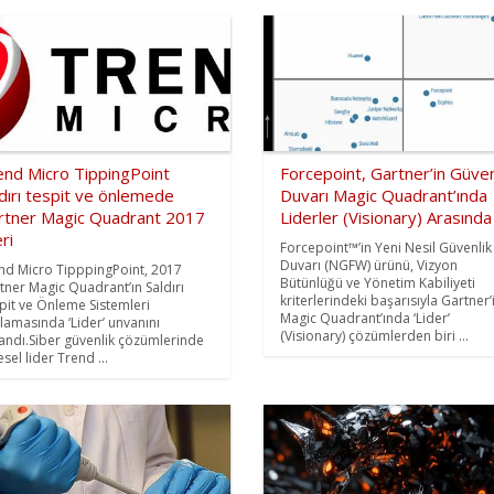
end Micro TippingPoint
Forcepoint, Gartner’in Güven
dırı tespit ve önlemede
Duvarı Magic Quadrant’ında
rtner Magic Quadrant 2017
Liderler (Visionary) Arasında
eri
Forcepoint™’in Yeni Nesil Güvenlik
Duvarı (NGFW) ürünü, Vizyon
nd Micro TipppingPoint, 2017
Bütünlüğü ve Yönetim Kabiliyeti
tner Magic Quadrant’ın Saldırı
kriterlerindeki başarısıyla Gartner’
pit ve Önleme Sistemleri
Magic Quadrant’ında ‘Lider’
alamasında ‘Lider’ unvanını
(Visionary) çözümlerden biri ...
andı.Siber güvenlik çözümlerinde
sel lider Trend ...