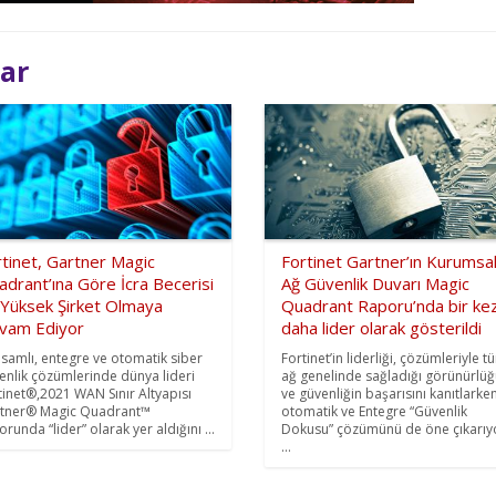
lar
tinet, Gartner Magic
Fortinet Gartner’ın Kurumsa
drant’ına Göre İcra Becerisi
Ağ Güvenlik Duvarı Magic
 Yüksek Şirket Olmaya
Quadrant Raporu’nda bir ke
vam Ediyor
daha lider olarak gösterildi
samlı, entegre ve otomatik siber
Fortinet’in liderliği, çözümleriyle t
enlik çözümlerinde dünya lideri
ağ genelinde sağladığı görünürlü
tinet®,2021 WAN Sınır Altyapısı
ve güvenliğin başarısını kanıtlarken
tner® Magic Quadrant™
otomatik ve Entegre “Güvenlik
runda “lider” olarak yer aldığını ...
Dokusu” çözümünü de öne çıkarıy
...