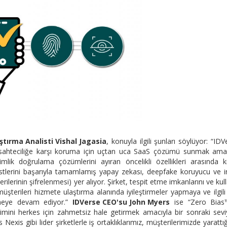
tırma Analisti Vishal Jagasia
, konuyla ilgili şunları söylüyor: “IDV
 sahteciliğe karşı koruma için uçtan uca SaaS çözümü sunmak amac
mlik doğrulama çözümlerini ayıran öncelikli özellikleri arasında k
ı testlerini başarıyla tamamlamış yapay zekası, deepfake koruyucu ve 
erinin şifrelenmesi) yer alıyor. Şirket, tespit etme imkanlarını ve kull
üşterileri hizmete ulaştırma alanında iyileştirmeler yapmaya ve ilgil
lemeye devam ediyor.”
IDVerse CEO'su John Myers
ise “Zero Bias
yimini herkes için zahmetsiz hale getirmek amacıyla bir sonraki sev
exis gibi lider şirketlerle iş ortaklıklarımız, müşterilerimizde yarattı