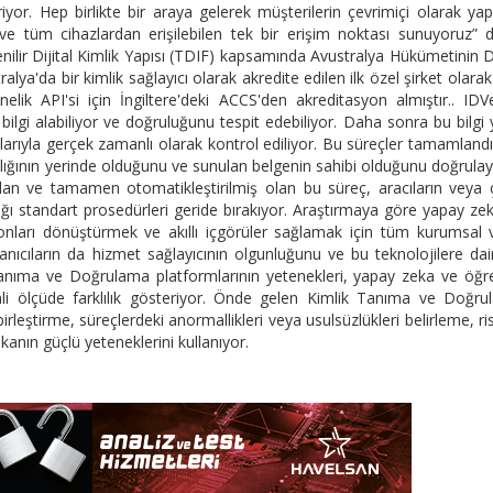
ndiriyor. Hep birlikte bir araya gelerek müşterilerin çevrimiçi olarak y
ve tüm cihazlardan erişilebilen tek bir erişim noktası sunuyoruz” d
lir Dijital Kimlik Yapısı (TDIF) kapsamında Avustralya Hükümetinin Di
alya'da bir kimlik sağlayıcı olarak akredite edilen ilk özel şirket olara
lik API'si için İngiltere'deki ACCS'den akreditasyon almıştır.. IDV
bilgi alabiliyor ve doğruluğunu tespit edebiliyor. Daha sonra bu bilgi 
nlarıyla gerçek zamanlı olarak kontrol ediliyor. Bu süreçler tamamland
ğlığının yerinde olduğunu ve sunulan belgenin sahibi olduğunu doğrula
alan ve tamamen otomatikleştirilmiş olan bu süreç, aracıların veya 
ğı standart prosedürleri geride bırakıyor. Araştırmaya göre yapay ze
ları dönüştürmek ve akıllı içgörüler sağlamak için tüm kurumsal 
anıcıların da hizmet sağlayıcının olgunluğunu ve bu teknolojilere dai
 Tanıma ve Doğrulama platformlarının yetenekleri, yapay zeka ve öğ
li ölçüde farklılık gösteriyor. Önde gelen Kimlik Tanıma ve Doğr
 birleştirme, süreçlerdeki anormallikleri veya usulsüzlükleri belirleme, ris
nın güçlü yeteneklerini kullanıyor.