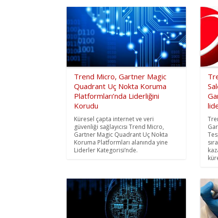
Trend Micro, Gartner Magic
Tr
Quadrant Uç Nokta Koruma
Sal
Platformları’nda Liderliğini
Ga
Korudu
lid
Küresel çapta internet ve veri
Tre
güvenliği sağlayıcısı Trend Micro,
Gar
Gartner Magic Quadrant Uç Nokta
Tes
Koruma Platformları alanında yine
sır
Liderler Kategorisi’nde.
kaz
küre