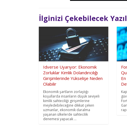
İlginizi Çekebilecek Yazı
Idverse Uyarıyor: Ekonomik
For
Zorluklar Kimlik Dolandırıcılığı
Qua
Girişimlerinde Yükselişe Neden
En
Olabilir
De
Ekonomik şartların zorlaştığı
Kap
koşullarda insanların düşük seviyeli
güv
kimlik sahteciliği girişimlerine
For
meyledebileceğine dikkat çeken
Gar
uzmanlar, ekonomik daralma
rapo
yaşanan ülkelerde sahtecilik
denemesi yapacak ...