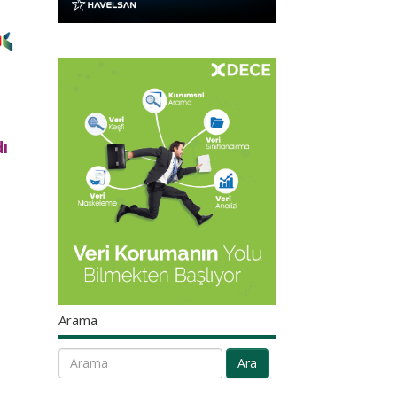
ı
Arama
Ara