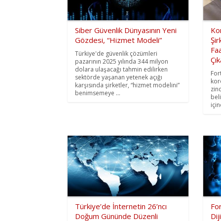
Siber Güvenlik Dünyasının Yeni
Ko
Gözdesi, “Hizmet Modeli”
Şir
Faa
Türkiye'de güvenlik çözümleri
Çık
pazarının 2025 yılında 344 milyon
dolara ulaşacağı tahmin edilirken
For
sektörde yaşanan yetenek açığı
kor
karşısında şirketler, “hizmet modelini”
zin
benimsemeye ...
bel
içi
Türkiye’de İnternetin 26’ncı
For
Doğum Gününde Düzenli
Di