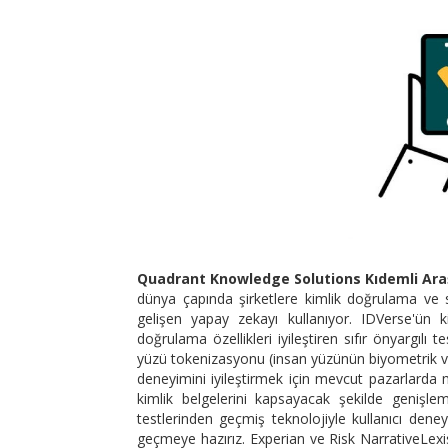
Quadrant Knowledge Solutions Kıdemli Araş
dünya çapında şirketlere kimlik doğrulama ve
gelişen yapay zekayı kullanıyor. IDVerse'ün ki
doğrulama özellikleri iyileştiren sıfır önyargıl
yüzü tokenizasyonu (insan yüzünün biyometrik veril
deneyimini iyileştirmek için mevcut pazarlarda m
kimlik belgelerini kapsayacak şekilde geniş
testlerinden geçmiş teknolojiyle kullanıcı dene
geçmeye hazırız. Experian ve Risk NarrativeLexis N