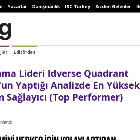
n
Yazarlar
Danışmanlık
ISC Turkey
Sizden Gelenler
İ
jlar
Editörden
lama Lideri Idverse Quadrant
un Yaptığı Analizde En Yüksek
 Sağlayıcı (Top Performer)
ınlandı