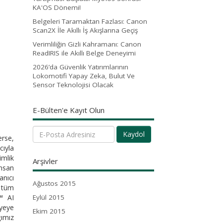
KA'OS Dönemi!
Belgeleri Taramaktan Fazlası: Canon
Scan2X İle Akıllı İş Akışlarına Geçiş
Verimliliğin Gizli Kahramanı: Canon
ReadIRIS ile Akıllı Belge Deneyimi
2026’da Güvenlik Yatırımlarının
Lokomotifi Yapay Zeka, Bulut Ve
Sensor Teknolojisi Olacak
E-Bülten'e Kayıt Olun
Kaydol
erse,
ıyla
imlik
Arşivler
insan
anıcı
Ağustos 2015
i tüm
™ AI
Eylül 2015
iyeye
Ekim 2015
ğımız