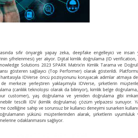
 arasında sıfır önyargılı yapay zeka, deepfake engelleyici ve insan
in şifrelenmesi) yer alıyor. Dijital kimlik doğrulama (ID verification,
 Knowledge Solutions 2023 SPARK Matrix'in Kimlik Tarama ve Doğru
ansı gösteren sağlayıcı (Top Performer) olarak gösterildi. Platfor
 yol haritasıyla IDVerse öncü pozisyonunu koruyacak adımlar atmaya 
 de merkeze yerleştiren yaklaşımıyla IDVerse, şirketlerin müşterile
ma (canlılık teknolojisi olarak da biliniyor), kimlik belge doğrulama,
our customer), yaş doğrulama ve yeniden doğrulama gibi imkanl
enebilir tescilli IDV (kimlik doğrulama) çözüm yelpazesi sunuyor. 
 özelliğine sahip ve sorunsuz bir kullanıcı deneyimi sunarken kullanıc
 doğrulamanın yükünü müşterilerinden alarak, şirketlerin uyumluluk
melerine odaklanmasını sağlıyor.