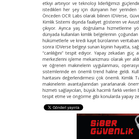
etkiyi artırıyor ve teknoloji liderliğimizi güçle
istedikleri her şey için dünyanın her yerinden 
Önceden OCR Labs olarak bilinen IDVerse, Güveni
Kimlik Sistemi dışında faaliyet gösteren ve Avustr
çıkıyor. Ayrıca yaş doğrulama hizmetlerine yöne
dünyada kullanılan kimlik belgelerinin çoğundan 
hükümetlerle ve kredi kayıt bürolarının veritaba
sonra IDVerse belgeyi sunan kişinin hayatta, sa
“canlılığını” tespit ediyor. Yapay zekadan güç 
merkezlerini işleme mekanizması olarak yer aldı
ve öğrenen makinelerin uygulanması, operasyon
sistemlerinde en önemli trend haline geldi. Kull
haritasını değerlendirmesi çok önemli. Kimlik
makinelerin avantajlarından yararlanarak önem
hizmeti sağlayıcıları, büyük hacimli farklı verileri
tespit etme ve öngörme gibi konularda yapay zeka