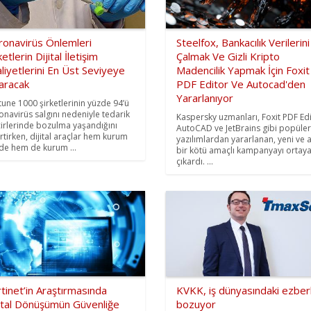
ronavirüs Önlemleri
Steelfox, Bankacılık Verilerini
ketlerin Dijital İletişim
Çalmak Ve Gizli Kripto
liyetlerini En Üst Seviyeye
Madencilik Yapmak İçin Foxit
aracak
PDF Editor Ve Autocad'den
Yararlanıyor
tune 1000 şirketlerinin yüzde 94’ü
onavirüs salgını nedeniyle tedarik
Kaspersky uzmanları, Foxit PDF Edi
cirlerinde bozulma yaşandığını
AutoCAD ve JetBrains gibi popüler
irtirken, dijital araçlar hem kurum
yazılımlardan yararlanan, yeni ve a
nde hem de kurum ...
bir kötü amaçlı kampanyayı ortay
çıkardı. ...
tinet’in Araştırmasında
KVKK, iş dünyasındaki ezberl
jital Dönüşümün Güvenliğe
bozuyor