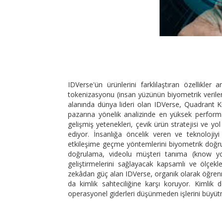
IDVerse'ün ürünlerini farklılaştıran özellikler
tokenizasyonu (insan yüzünün biyometrik verilerin
alanında dünya lideri olan IDVerse, Quadrant
pazarına yönelik analizinde en yüksek perform
gelişmiş yetenekleri, çevik ürün stratejisi ve
ediyor. İnsanlığa öncelik veren ve teknolojiyi
etkileşime geçme yöntemlerini biyometrik doğrula
doğrulama, videolu müşteri tanıma (know y
geliştirmelerini sağlayacak kapsamlı ve ölçekl
zekâdan güç alan IDVerse, organik olarak öğrenme
da kimlik sahteciliğine karşı koruyor. Kimlik
operasyonel giderleri düşünmeden işlerini büyüt