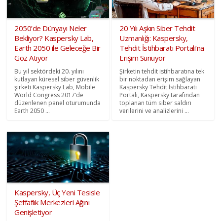
2050’de Dünyayı Neler
20 Yılı Aşkın Siber Tehdit
Bekliyor? Kaspersky Lab,
Uzmanlığı: Kaspersky,
Earth 2050 ile Geleceğe Bir
Tehdit İstihbaratı Portalı’na
Göz Atıyor
Erişim Sunuyor
Bu yıl sektördeki 20. yılını
Şirketin tehdit istihbaratına tek
kutlayan küresel siber güvenlik
bir noktadan erişim sağlayan
şirketi Kaspersky Lab, Mobile
Kaspersky Tehdit İstihbaratı
World Congress 2017’de
Portalı, Kaspersky tarafından
düzenlenen panel oturumunda
toplanan tüm siber saldırı
Earth 2050 ...
verilerini ve analizlerini ...
Kaspersky, Üç Yeni Tesisle
Şeffaflık Merkezleri Ağını
Genişletiyor