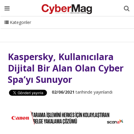
Ana Sayfa
Hakkımızda
Dergi
Editörden
Yazarlar
Danışmanlık
ISC Turkey
Sizden Gelenler
İletişim
Kategoriler
CyberMag Logo
Kaspersky, Kullanıcılara
Dijital Bir Alan Olan Cyber
Spa’yı Sunuyor
02/06/2021
tarihinde yayınlandı