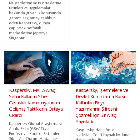
Müşterilerine ve iş ortaklarına
ürünleri ve uygulamaları
hakkında güvenlik konusunda
garanti sağlamayı taahhüt
eden Kaspersky, dünya
çapındaki şeffaflık
merkezlerine Japonya,
Singapur ...
Kaspersky, MATA Araç
Kaspersky, İşletmelere Ve
Setini Kullanan Siber
Devlet Kurumlarına Karşı
Casusluk Kampanyalarının
Kullanılan Fidye
Gelişmiş Taktiklerini Ortaya
Yazılımlarının Şifresini
Çıkardı
Çözmek İçin Bir Araç
Yayınladı
Kaspersky Global Araştırma ve
Analiz Ekibi (GReAT) ve
Kaspersky, daha önce
Endüstriyel Kontrol Sistemleri
sızdırılan Conti kaynak koduna
Siber Acil Durum Müdahale
dayanan bir fidye yazılımı