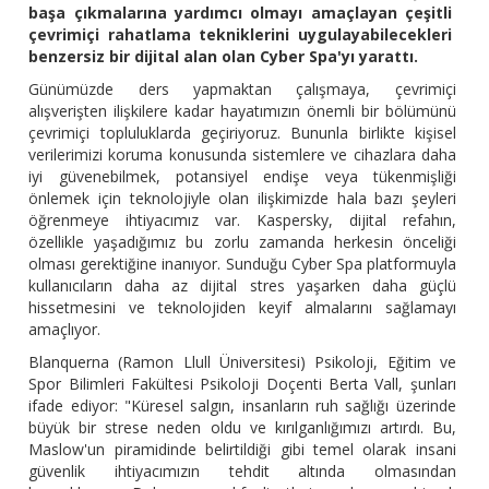
başa çıkmalarına yardımcı olmayı amaçlayan çeşitli
çevrimiçi rahatlama tekniklerini uygulayabilecekleri
benzersiz bir dijital alan olan Cyber Spa'yı yarattı.
Günümüzde ders yapmaktan çalışmaya, çevrimiçi
alışverişten ilişkilere kadar hayatımızın önemli bir bölümünü
çevrimiçi topluluklarda geçiriyoruz. Bununla birlikte kişisel
verilerimizi koruma konusunda sistemlere ve cihazlara daha
iyi güvenebilmek, potansiyel endişe veya tükenmişliği
önlemek için teknolojiyle olan ilişkimizde hala bazı şeyleri
öğrenmeye ihtiyacımız var. Kaspersky, dijital refahın,
özellikle yaşadığımız bu zorlu zamanda herkesin önceliği
olması gerektiğine inanıyor. Sunduğu Cyber Spa platformuyla
kullanıcıların daha az dijital stres yaşarken daha güçlü
hissetmesini ve teknolojiden keyif almalarını sağlamayı
amaçlıyor.
Blanquerna (Ramon Llull Üniversitesi) Psikoloji, Eğitim ve
Spor Bilimleri Fakültesi Psikoloji Doçenti Berta Vall, şunları
ifade ediyor: "Küresel salgın, insanların ruh sağlığı üzerinde
büyük bir strese neden oldu ve kırılganlığımızı artırdı. Bu,
Maslow'un piramidinde belirtildiği gibi temel olarak insani
güvenlik ihtiyacımızın tehdit altında olmasından