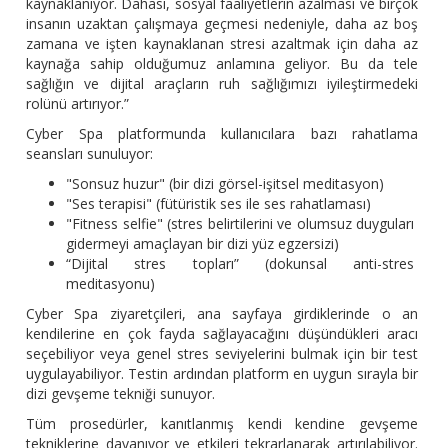
kaynaklanıyor. Dahası, sosyal faaliyetlerin azalması ve birçok
insanın uzaktan çalışmaya geçmesi nedeniyle, daha az boş
zamana ve işten kaynaklanan stresi azaltmak için daha az
kaynağa sahip olduğumuz anlamına geliyor. Bu da tele
sağlığın ve dijital araçların ruh sağlığımızı iyileştirmedeki
rolünü artırıyor.”
Cyber Spa platformunda kullanıcılara bazı rahatlama
seansları sunuluyor:
"Sonsuz huzur" (bir dizi görsel-işitsel meditasyon)
"Ses terapisi" (fütüristik ses ile ses rahatlaması)
"Fitness selfie" (stres belirtilerini ve olumsuz duyguları
gidermeyi amaçlayan bir dizi yüz egzersizi)
“Dijital stres topları” (dokunsal anti-stres
meditasyonu)
Cyber Spa ziyaretçileri, ana sayfaya girdiklerinde o an
kendilerine en çok fayda sağlayacağını düşündükleri aracı
seçebiliyor veya genel stres seviyelerini bulmak için bir test
uygulayabiliyor. Testin ardından platform en uygun sırayla bir
dizi gevşeme tekniği sunuyor.
Tüm prosedürler, kanıtlanmış kendi kendine gevşeme
tekniklerine dayanıyor ve etkileri tekrarlanarak artırılabiliyor.