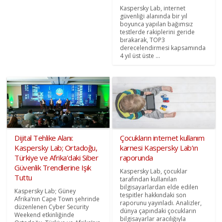
Kaspersky Lab, internet
güvenliği alanında bir yıl
boyunca yapılan bağımsız
testlerde rakiplerini geride
bırakarak, TOP3
derecelendirmesi kapsamında
4 yıl üst üste ...
Dijital Tehlike Alanı:
Çocukların internet kullanım
Kaspersky Lab; Ortadoğu,
karnesi Kaspersky Lab’ın
Türkiye ve Afrika’daki Siber
raporunda
Güvenlik Trendlerine Işık
Kaspersky Lab, çocuklar
Tuttu
tarafından kullanılan
bilgisayarlardan elde edilen
Kaspersky Lab; Güney
tespitler hakkındaki son
Afrika’nın Cape Town şehrinde
raporunu yayınladı. Analizler,
düzenlenen Cyber Security
dünya çapındaki çocukların
Weekend etkinliğinde
bilgisayarlar aracılığıyla