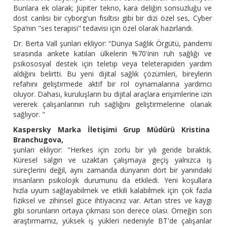
Bunlara ek olarak; Jüpiter tekno, kara deliğin sonsuzluğu ve
dost canlısı bir cyborg'un fısıltısı gibi bir dizi özel ses, Cyber
Spa’nın "ses terapisi" tedavisi için özel olarak hazırlandı.
Dr. Berta Vall şunları ekliyor: “Dünya Sağlık Örgütü, pandemi
sırasında ankete katılan ülkelerin %70'inin ruh sağlığı ve
psikososyal destek için teletıp veya teleterapiden yardım
aldığını belirtti. Bu yeni dijital sağlık çözümleri, bireylerin
refahını geliştirmede aktif bir rol oynamalarına yardımcı
oluyor. Dahası, kuruluşların bu dijital araçlara erişimlerine izin
vererek çalışanlarının ruh sağlığını geliştirmelerine olanak
sağlıyor. "
Kaspersky Marka İletişimi Grup Müdürü Kristina
Branchugova,
şunları ekliyor: "Herkes için zorlu bir yılı geride bıraktık.
Küresel salgın ve uzaktan çalışmaya geçiş yalnızca iş
süreçlerini değil, aynı zamanda dünyanın dört bir yanındaki
insanların psikolojik durumunu da etkiledi. Yeni koşullara
hızla uyum sağlayabilmek ve etkili kalabilmek için çok fazla
fiziksel ve zihinsel güce ihtiyacınız var. Artan stres ve kaygı
gibi sorunların ortaya çıkması son derece olası. Örneğin son
araştırmamız, yüksek iş yükleri nedeniyle BT'de çalışanlar