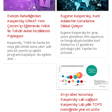
Evinizin Rahatlığından:
Eugene Kaspersky, Kuril
Kaspersky GReAT Yeni
Adaları’nın Sorunlarına
Çevrim İçi Eğitiminde YARA
Dikkat Çekiyor
İle Tehdit Avının İnceliklerini
Eugene Kaspersky bir grup
Paylaşıyor
çevre gönüllüsü, film yapımcısı
ve fotoğrafçıyla birlikte Kuril
Kaspersky, “YARA ile harika bir
Adaları’na 12 günlük bir
ninja gibi tehdit avına çıkın” adlı
yolculuğa çıktı. Yapılan bu
yeni bir çevrim içi eğitim
yolculuk ...
programı başlatıyor. Bu eğitimi
alan ...
En iyi siber korumayı
Kaspersky Lab sağlıyor:
Kaspersky Lab yıllık TOP3
metriğinde yine en üstte