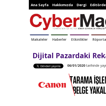
Ana Sayfa
Hakkımızda
Dergi
Editörde
Makaleler
Haberler
Etkinlikler
Röporta
Dijital Pazardaki Rek
06/01/2020
tarihinde yay