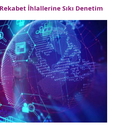
 Rekabet İhlallerine Sıkı Denetim