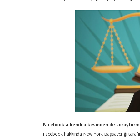
Facebook'a kendi ülkesinden de soruştur
Facebook hakkında New York Başsavcılığı tarafınd