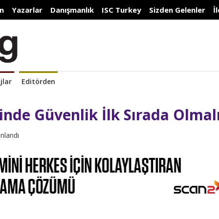
n
Yazarlar
Danışmanlık
ISC Turkey
Sizden Gelenler
İ
jlar
Editörden
sinde Güvenlik İlk Sırada Olmal
ınlandı