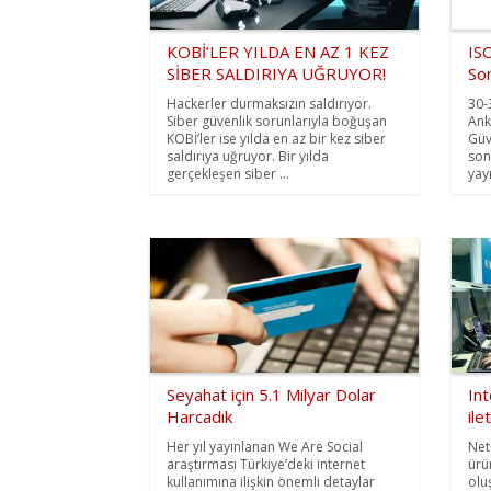
KOBİ’LER YILDA EN AZ 1 KEZ
IS
SİBER SALDIRIYA UĞRUYOR!
Son
Hackerler durmaksızın saldırıyor.
30-
Siber güvenlik sorunlarıyla boğuşan
Ank
KOBİ’ler ise yılda en az bir kez siber
Güv
saldırıya uğruyor. Bir yılda
son
gerçekleşen siber ...
yay
Seyahat için 5.1 Milyar Dolar
In
Harcadık
ile
Her yıl yayınlanan We Are Social
Neta
araştırması Türkiye’deki internet
ürü
kullanımına ilişkin önemli detaylar
olu