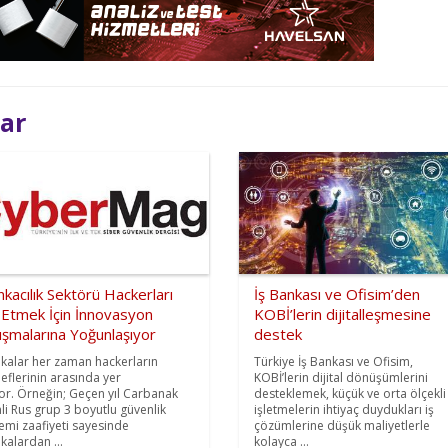
lar
kacılık Sektörü Hackerları
İş Bankası ve Ofisim’den
 Etmek İçin İnnovasyon
KOBİ’lerin dijitalleşmesine
ışmalarına Yoğunlaşıyor
destek
kalar her zaman hackerların
Türkiye İş Bankası ve Ofisim,
eflerinin arasında yer
KOBİ’lerin dijital dönüşümlerini
yor. Örneğin; Geçen yıl Carbanak
desteklemek, küçük ve orta ölçekli
mli Rus grup 3 boyutlu güvenlik
işletmelerin ihtiyaç duydukları iş
temi zaafiyeti sayesinde
çözümlerine düşük maliyetlerle
kalardan ...
kolayca ...