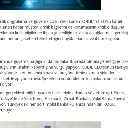
kimlik doğrulama ve güvenlik çözümleri sunan KOBIL’in CEO’su İsmet
 sırları kadar müşteri kimlik bilgilerini de korumasının kritik olduğuna
ilerinin kritik bilgilerine ilişkin güvenliğin uçtan uca sağlanması gerekti
ın her an şirketleri tehdit ettiğini büyük finansal ve itibar kayıpları
samında güvenlik başlığının da mutlaka ilk sırada olması gerektiğine dik
suçluların iştahını kabarttığına vurgu yapıyor. KOBIL CEO’sunun tavsiye
ir yönetici konumlandırılması ve bu yöneticinin uzman şirketler ile
i belirleyip yönetmesi. Şirketlerin sürdürülebilirlik planlarını ancak bu
kliyor.
rçekleştirdiği başarılı iş birlikleriyle adından söz ettirmişti. Şirket,
a Türkiye’de de Yapı Kredi, Halkbank, Ziraat Bankası, VakıfBank, Kuveyt 
yor. Türkiye’deki her dört mobil banka kullanıcısından biri KOBIL
orunuyor.