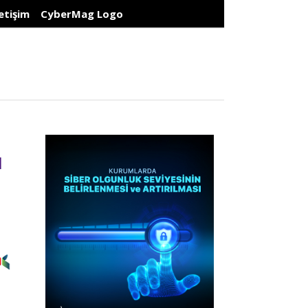
letişim
CyberMag Logo
ı