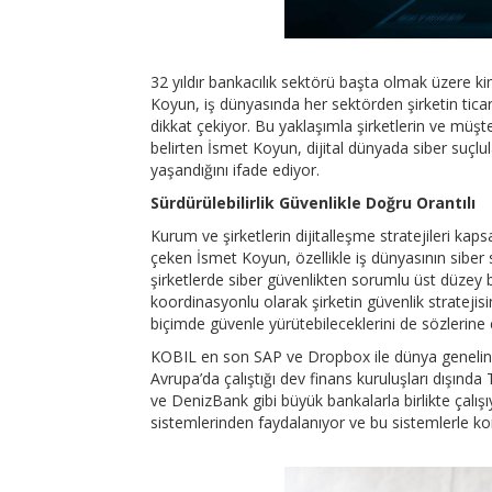
32 yıldır bankacılık sektörü başta olmak üzere 
Koyun, iş dünyasında her sektörden şirketin ticari
dikkat çekiyor. Bu yaklaşımla şirketlerin ve müşter
belirten İsmet Koyun, dijital dünyada siber suçlular
yaşandığını ifade ediyor.
Sürdürülebilirlik Güvenlikle Doğru Orantılı
Kurum ve şirketlerin dijitalleşme stratejileri kap
çeken İsmet Koyun, özellikle iş dünyasının siber 
şirketlerde siber güvenlikten sorumlu üst düzey b
koordinasyonlu olarak şirketin güvenlik stratejisin
biçimde güvenle yürütebileceklerini de sözlerine e
KOBIL en son SAP ve Dropbox ile dünya genelinde ge
Avrupa’da çalıştığı dev finans kuruluşları dışınd
ve DenizBank gibi büyük bankalarla birlikte çalışı
sistemlerinden faydalanıyor ve bu sistemlerle k