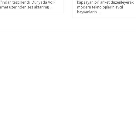
afından tescillendi. Dünyada VoIP
kapsayan bir anket düzenleyerek
ernet üzerinden ses aktarımı) ...
modern teknolojilerin evcil
hayvanların ...