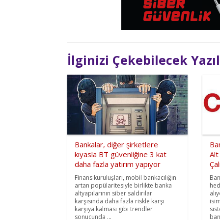
İlginizi Çekebilecek Yazı
Bankalar, diğer şirketlere
Ban
kıyasla BT güvenliğine 3 kat
Alt
daha fazla yatırım yapıyor
Çal
Finans kuruluşları, mobil bankacılığın
Ban
artan popülaritesiyle birlikte banka
hed
altyapılarının siber saldırılar
alı
karşısında daha fazla riskle karşı
isi
karşıya kalması gibi trendler
sis
sonucunda ...
ban