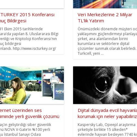
CTURKEY 2015 Konferansı
Veri Merkezlerine 2 Milyar
uç Bildirgesi
TL'lik Yatırım
31 Ekim 2015 tarihlerinde
Önümüzdeki dönemde müşteri od
ara’da yapılan 8. Uluslararası Bilgi
yaklaşımını güçlendirmeyi planlay
enliği ve Kriptoloji Konferansı'nın
şirket, ana alanlarından birini
uç bildirgesi
kurumlara ve sektörlere dijital
ınlandı. http://www.iscturkey.org/
çözümler sunmak olarak belirledi.
Turkcell, yeni ...
ternet üzerinden ses
Dijital dünyada evcil hayvanla
timinde yerli güvenlik çözümü
korumak için neler yapabiliri
ş’ın geliştirdiği siber güvenlik
Kaspersky Lab, Opeepl araştırma
nü NOVA V-Gate’in %100 yerli
şirketiyle birlikte 15 ülkeden*
şu İstanbul Sanayi Odası
evlerinde hayvan besleyen 7740 kiş