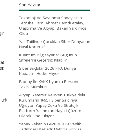
Son Yazılar
Teknoloji Ve Savunma Sanayisinin
Tecrübeli İsmi Ahmet Hamdi Atalay,
Ulaştırma Ve Altyapı Bakan Yardımcısı
ğini
Oldu
Yaz Tatilinde Çocukları Siber Dünyadan
Nasıl Koruruz?
Kuantum Bilgisayarlar Bugünün
Şifrelerini Geçersiz Kılabilir
kat
si;
Siber Suçlular 2026 FIFA Dünya
Kupası'nı Hedef Alıyor
Bionay İle KVKK Uyumlu Personel
Takibi Mümkün
Altyapı Yetersiz Kalırken Türkiye'deki
Türk
Kurumların %65'i Siber Saldırıya
Uğruyor: Yapay Zeka Ve Stratejik
Platform Yatırımları Hayati Çözüm
Olarak Öne Çıkıyor
Yapay Zekanın Gücü Milli Güvenlik
Tartışması Başlattı: Mythos Sonrası