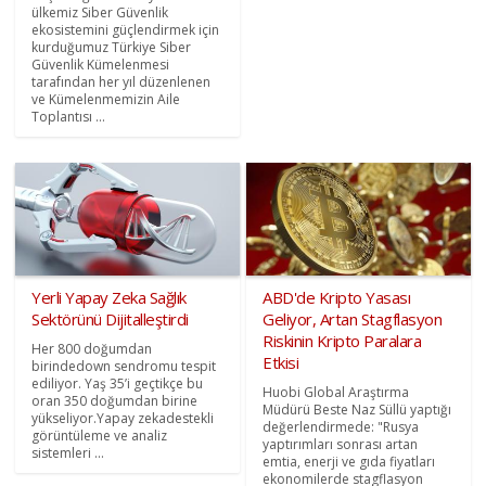
ülkemiz Siber Güvenlik
ekosistemini güçlendirmek için
kurduğumuz Türkiye Siber
Güvenlik Kümelenmesi
tarafından her yıl düzenlenen
ve Kümelenmemizin Aile
Toplantısı ...
Yerli Yapay Zeka Sağlık
ABD'de Kripto Yasası
Sektörünü Dijitalleştirdi
Geliyor, Artan Stagflasyon
Riskinin Kripto Paralara
Her 800 doğumdan
Etkisi
birindedown sendromu tespit
ediliyor. Yaş 35’i geçtikçe bu
Huobi Global Araştırma
oran 350 doğumdan birine
Müdürü Beste Naz Süllü yaptığı
yükseliyor.Yapay zekadestekli
değerlendirmede: "Rusya
görüntüleme ve analiz
yaptırımları sonrası artan
sistemleri ...
emtia, enerji ve gıda fiyatları
ekonomilerde stagflasyon