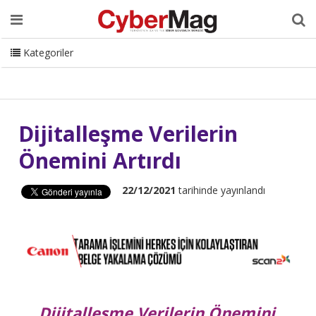
Ana Sayfa
Hakkımızda
Dergi
Editörden
Yazarlar
Danışmanlık
ISC Turkey
Sizden Gelenler
İletişim
Kategoriler
CyberMag Logo
Dijitalleşme Verilerin
Önemini Artırdı
22/12/2021
tarihinde yayınlandı
Dijitalleşme Verilerin Önemini