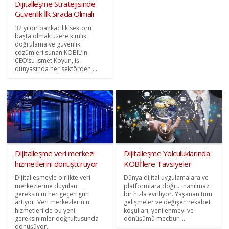
Dijitalleşme Stratejisinde
Güvenlik İlk Sırada Olmalı
32 yıldır bankacılık sektörü
başta olmak üzere kimlik
doğrulama ve güvenlik
çözümleri sunan KOBIL’in
CEO’su İsmet Koyun, iş
dünyasında her sektörden ...
Dijitalleşme veri merkezi
Dijitalleşme Yolculuklarında
hizmetlerini dönüştürüyor
KOBİ’lere Tavsiyeler
Dijitalleşmeyle birlikte veri
Dünya dijital uygulamalara ve
merkezlerine duyulan
platformlara doğru inanılmaz
gereksinim her geçen gün
bir hızla evriliyor. Yaşanan tüm
artıyor. Veri merkezlerinin
gelişmeler ve değişen rekabet
hizmetleri de bu yeni
koşulları, yenilenmeyi ve
gereksinimler doğrultusunda
dönüşümü mecbur ...
dönüşüyor.