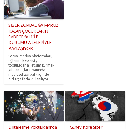
SİBER ZORBALIĞA MARUZ
KALAN ÇOCUKLARIN
SADECE %11’İ BU
DURUMU AİLELERİYLE
PAYLAŞIYOR
Sosyal medya platformları,
eğlenmek ve kişi ya da
topluluklarla iletişim kurmak
gibi amaçların yanında
maalesef zorbalık için de
oldukça fazla kullanılıyor. ...
Dijitalleşme Yolculuklarında
Güney Kore Siber