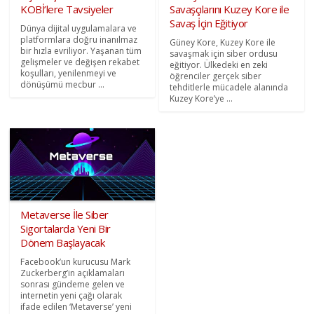
KOBİ’lere Tavsiyeler
Savaşçılarını Kuzey Kore ile
Savaş İçin Eğitiyor
Dünya dijital uygulamalara ve
platformlara doğru inanılmaz
Güney Kore, Kuzey Kore ile
bir hızla evriliyor. Yaşanan tüm
savaşmak için siber ordusu
gelişmeler ve değişen rekabet
eğitiyor. Ülkedeki en zeki
koşulları, yenilenmeyi ve
öğrenciler gerçek siber
dönüşümü mecbur ...
tehditlerle mücadele alanında
Kuzey Kore’ye ...
Metaverse İle Siber
Sigortalarda Yeni Bir
Dönem Başlayacak
Facebook’un kurucusu Mark
Zuckerberg’in açıklamaları
sonrası gündeme gelen ve
internetin yeni çağı olarak
ifade edilen ‘Metaverse’ yeni