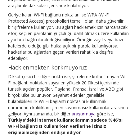
araçlar ile dakikalar içerisinde kırılabiliyor.
Geriye kalan Wi-Fi bağlantı noktaları ise WPA (Wi-Fi
Protected Access) protokolleri temelli olan, daha güvenilir
bir şifreleme kullanıyor. Bu ağları hacklemek için harcanacak
efor, seçilen parolanın güçlülüğü dahil olmak üzere kullanılan
ayarlara bağlı olarak değişebiliyor. Örneğin zayıf veya bazı
kafelerde olduğu gibi halka açık bir parola kullanılıyorsa,
hackerlar bu ağlardan geçen verileri rahatlıkla deşifre
edebiliyor.
Hacklenmekten korkmuyoruz
Dikkat çekici bir diğer nokta ise, şifreleme kullanılmayan Wi-
Fi bağlantı noktaları sayısı en yüksek 20 ülkesi içerisinde
turistik açıdan popüler, Tayland, Fransa, İsrail ve ABD gibi
birçok ülke bulunuyor. Seyahat edenler genellikle
bulabildikleri ilk Wi-Fi bağlantı noktasını kullanmak
durumunda kaldıkları için en savunmasız kullanıcılar arasında
geliyor. Aynı zamanda, bir diğer
araştırmaya
göre ise,
Türkiye'deki internet kullanıcılarının sadece %46'sı
Wi-Fi bağlantısı kullanırken verilerine izinsiz
erişilebileceğinden endişe ediyor
.