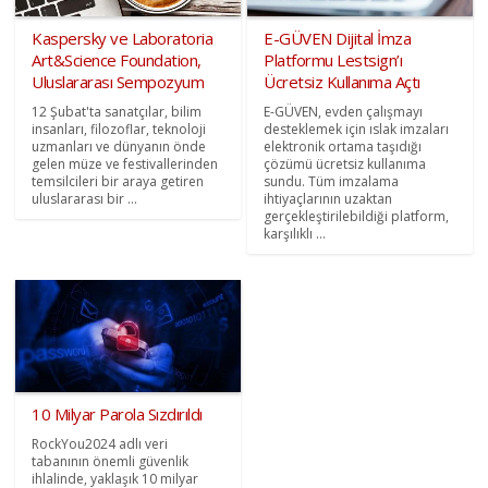
Kaspersky ve Laboratoria
E-GÜVEN Dijital İmza
Art&Science Foundation,
Platformu Lestsign’ı
Uluslararası Sempozyum
Ücretsiz Kullanıma Açtı
12 Şubat'ta sanatçılar, bilim
E-GÜVEN, evden çalışmayı
insanları, filozoflar, teknoloji
desteklemek için ıslak imzaları
uzmanları ve dünyanın önde
elektronik ortama taşıdığı
gelen müze ve festivallerinden
çözümü ücretsiz kullanıma
temsilcileri bir araya getiren
sundu. Tüm imzalama
uluslararası bir ...
ihtiyaçlarının uzaktan
gerçekleştirilebildiği platform,
karşılıklı ...
10 Milyar Parola Sızdırıldı
RockYou2024 adlı veri
tabanının önemli güvenlik
ihlalinde, yaklaşık 10 milyar