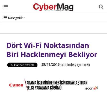
Ana Sayfa
Hakkımızda
Dergi
Editörden
Yazarlar
Danışmanlık
ISC Turkey
Sizden Gelenler
İletişim
Kategoriler
CyberMag Logo
Dört Wi-Fi Noktasından
Biri Hacklenmeyi Bekliyor
25/11/2016
tarihinde yayınlandı