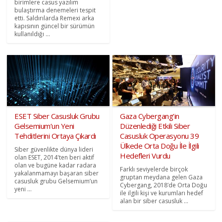
birimlere casus yazılım
bulaştırma denemeleri tespit
etti. Saldırılarda Remexi arka
kapısının güncel bir sürümün
kullanıldığı ...
ESET Siber Casusluk Grubu
Gaza Cybergang’in
Gelsemium’un Yeni
Düzenlediği Etkili Siber
Tehditlerini Ortaya Çıkardı
Casusluk Operasyonu 39
Ülkede Orta Doğu İle İlgili
Siber güvenlikte dünya lideri
Hedefleri Vurdu
olan ESET, 2014'ten beri aktif
olan ve bugüne kadar radara
Farklı seviyelerde birçok
yakalanmamayı başaran siber
gruptan meydana gelen Gaza
casusluk grubu Gelsemium’un
Cybergang, 2018’de Orta Doğu
yeni ...
ile ilgili kişi ve kurumları hedef
alan bir siber casusluk ...