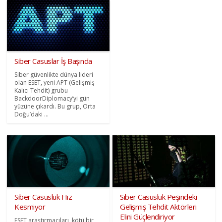
Siber Casuslar İş Başında
Siber güvenlikte dünya lideri
olan ESET, yeni APT (Gelişmiş
Kalıcı Tehdit) grubu
BackdoorDiplomacy’yi gün
yüzüne çıkardı. Bu grup, Orta
Doğu’daki ...
Siber Casusluk Hız
Siber Casusluk Peşindeki
Kesmiyor
Gelişmiş Tehdit Aktörleri
Elini Güçlendiriyor
ESET araştırmacıları, kötü bir