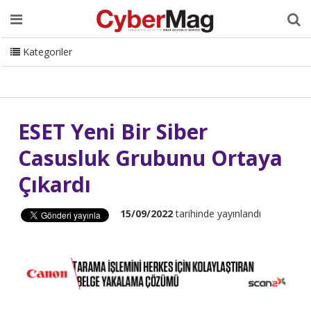
Ana Sayfa
Hakkımızda
Dergi
Editörden
Yazarlar
Danışmanlık
ISC Turkey
Sizden Gelenler
İletişim
Kategoriler
CyberMag Logo
ESET Yeni Bir Siber
Casusluk Grubunu Ortaya
Çıkardı
15/09/2022
tarihinde yayınlandı