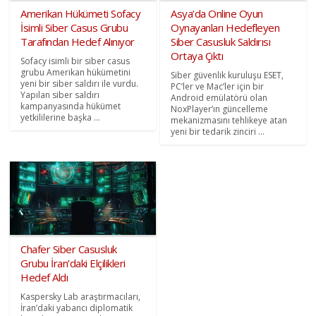
Amerikan Hükümeti Sofacy
Asya’da Online Oyun
İsimli Siber Casus Grubu
Oynayanları Hedefleyen
Tarafından Hedef Alınıyor
Siber Casusluk Saldırısı
Ortaya Çıktı
Sofacy isimli bir siber casus
grubu Amerikan hükümetini
Siber güvenlik kuruluşu ESET,
yeni bir siber saldırı ile vurdu.
PC’ler ve Mac’ler için bir
Yapılan siber saldırı
Android emülatörü olan
kampanyasında hükümet
NoxPlayer’ın güncelleme
yetkililerine başka ...
mekanizmasını tehlikeye atan
yeni bir tedarik zinciri ...
Chafer Siber Casusluk
Grubu İran’daki Elçilikleri
Hedef Aldı
Kaspersky Lab araştırmacıları,
İran’daki yabancı diplomatik