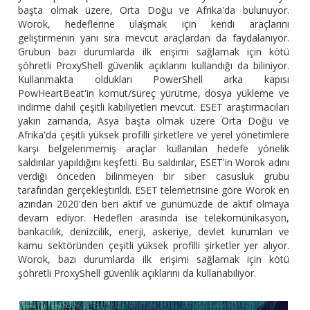
başta olmak üzere, Orta Doğu ve Afrika'da bulunuyor.
Worok, hedeflerine ulaşmak için kendi araçlarını
geliştirmenin yanı sıra mevcut araçlardan da faydalanıyor.
Grubun bazı durumlarda ilk erişimi sağlamak için kötü
şöhretli ProxyShell güvenlik açıklarını kullandığı da biliniyor.
Kullanmakta oldukları PowerShell arka kapısı
PowHeartBeat'in komut/süreç yürütme, dosya yükleme ve
indirme dahil çeşitli kabiliyetleri mevcut. ESET araştırmacıları
yakın zamanda, Asya başta olmak üzere Orta Doğu ve
Afrika'da çeşitli yüksek profilli şirketlere ve yerel yönetimlere
karşı belgelenmemiş araçlar kullanılan hedefe yönelik
saldırılar yapıldığını keşfetti. Bu saldırılar, ESET'in Worok adını
verdiği önceden bilinmeyen bir siber casusluk grubu
tarafından gerçekleştirildi. ESET telemetrisine göre Worok en
azından 2020'den beri aktif ve günümüzde de aktif olmaya
devam ediyor. Hedefleri arasında ise telekomünikasyon,
bankacılık, denizcilik, enerji, askeriye, devlet kurumları ve
kamu sektöründen çeşitli yüksek profilli şirketler yer alıyor.
Worok, bazı durumlarda ilk erişimi sağlamak için kötü
şöhretli ProxyShell güvenlik açıklarını da kullanabiliyor.