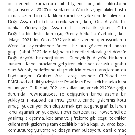
bu nedenle kurbanlara ait bilgilerin peşinde olduklarını
düşünüyoruz.” 2020'nin sonlarında Worok, aşağıdakiler başta
olmak üzere birçok farklı hükümet ve şirketi hedef alıyordu:
Doğu Asya’da bir telekomünikasyon şirketi, Orta Asya’da bir
banka, Güneydoğu Asya’da bir denizcilik şirketi, Orta
Doğu’da bir devlet kuruluşu, Güney Afrika’da özel bir şirket.
Mayıs 2021'den Ocak 2022'ye kadar izlenen operasyonlarda
Worok'un eylemlerinde önemli bir ara gözlemlendi ancak
grup, Şubat 2022'de odağına şu hedefleri alarak geri döndü:
Doğu Asya’da bir enerji şirketi, Güneydoğu Asya’da bir kamu
kurumu. Kendi araçlarını geliştiren bir siber casusluk grubu
olan Worok, hedeflerine ulaşmak için mevcut araçlardan da
faydalanıyor. Grubun özel araç setinde CLRLoad ve
PNGLoad adlı iki yükleyici ve PowHeartBeat adlı bir arka kapı
bulunuyor. CLRLoad, 2021'de kullanılan, ancak 2022'de çoğu
durumda PowHeartBeat ile değiştirilen birinci aşama bir
yükleyici. PNGLoad da PNG görüntülerinde gizlenmiş kötü
amaçlı yükleri yeniden oluşturmak için steganografi kullanan
ikinci aşamalı bir yükleyici. PowHeartBeat ise PowerShell'de
yazılmış, sıkıştırma, kodlama ve şifreleme gibi çeşitli teknikler
kullanılarak gizlenmiş tam özellikli bir arka kapı. Bu arka kapı,
komut/süreç yürütme ve dosya manipülasyonu dahil olmak