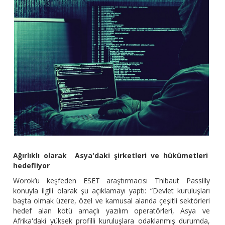
Ağırlıklı olarak Asya'daki şirketleri ve hükümetleri
hedefliyor
Worok’u keşfeden ESET araştırmacısı Thibaut Passilly
konuyla ilgili olarak şu açıklamayı yaptı: “Devlet kuruluşları
başta olmak üzere, özel ve kamusal alanda çeşitli sektörleri
hedef alan kötü amaçlı yazılım operatörleri, Asya ve
Afrika'daki yüksek profilli kuruluşlara odaklanmış durumda,