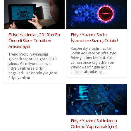
Fidye Yazılımlar, 2019’un En
Fidye Yazılımı Sodin
Önemli Siber Tehditleri
İşlemcinize Sızmış Olabilir!
Arasındaydı
Kaspersky araştırmacıları
Sodin adlı yeni bir şifreleyici
Trend Micro, yayınladığı
fidye yazılımı keşfetti. Yakın
güvenlik raporuna göre 2019
zaman önce keşfedilen bir
yılında 61 milyondan fazla
Windows sıfır gün açığını
fidye yazılımı saldırısını
kullanarak bulaştığı ...
engelledi. Bir önceki yıla göre
fidye yazılımı ...
Fidye Yazılımı Saldırılarına
Ödeme Yapmamak İçin 4