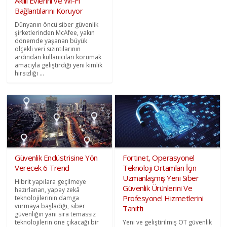
Akıllı Evlerini ve Wi-Fi
Bağlantılarını Koruyor
Dünyanın öncü siber güvenlik
şirketlerinden McAfee, yakın
dönemde yaşanan büyük
ölçekli veri sızıntılarının
ardından kullanıcıları korumak
amacıyla geliştirdiği yeni kimlik
hırsızlığı ...
Güvenlik Endüstrisine Yön
Fortinet, Operasyonel
Verecek 6 Trend
Teknoloji Ortamları İçin
Uzmanlaşmış Yeni Siber
Hibrit yapılara geçilmeye
Güvenlik Ürünlerini Ve
hazırlanan, yapay zekâ
Profesyonel Hizmetlerini
teknolojilerinin damga
vurmaya başladığı, siber
Tanıttı
güvenliğin yanı sıra temassız
teknolojilerin öne çıkacağı bir
Yeni ve geliştirilmiş OT güvenlik