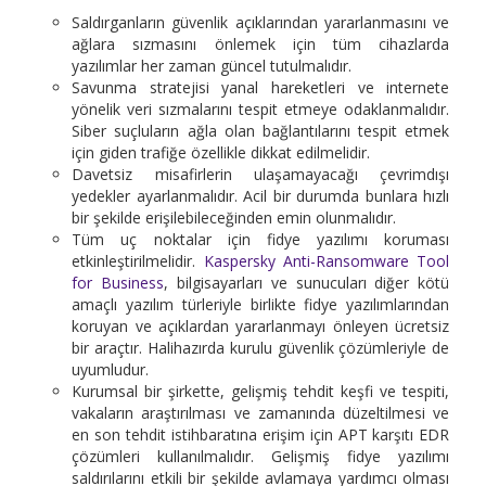
Saldırganların güvenlik açıklarından yararlanmasını ve
ağlara sızmasını önlemek için tüm cihazlarda
yazılımlar her zaman güncel tutulmalıdır.
Savunma stratejisi yanal hareketleri ve internete
yönelik veri sızmalarını tespit etmeye odaklanmalıdır.
Siber suçluların ağla olan bağlantılarını tespit etmek
için giden trafiğe özellikle dikkat edilmelidir.
Davetsiz misafirlerin ulaşamayacağı çevrimdışı
yedekler ayarlanmalıdır. Acil bir durumda bunlara hızlı
bir şekilde erişilebileceğinden emin olunmalıdır.
Tüm uç noktalar için fidye yazılımı koruması
etkinleştirilmelidir.
Kaspersky Anti-Ransomware Tool
for Business
, bilgisayarları ve sunucuları diğer kötü
amaçlı yazılım türleriyle birlikte fidye yazılımlarından
koruyan ve açıklardan yararlanmayı önleyen ücretsiz
bir araçtır. Halihazırda kurulu güvenlik çözümleriyle de
uyumludur.
Kurumsal bir şirkette, gelişmiş tehdit keşfi ve tespiti,
vakaların araştırılması ve zamanında düzeltilmesi ve
en son tehdit istihbaratına erişim için APT karşıtı EDR
çözümleri kullanılmalıdır. Gelişmiş fidye yazılımı
saldırılarını etkili bir şekilde avlamaya yardımcı olması