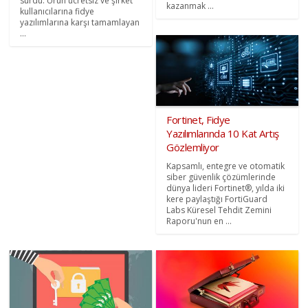
sürdü. Ürün ücretsiz ve şirket
kazanmak ...
kullanıcılarına fidye
yazılımlarına karşı tamamlayan
...
Fortinet, Fidye
Yazılımlarında 10 Kat Artış
Gözlemliyor
Kapsamlı, entegre ve otomatik
siber güvenlik çözümlerinde
dünya lideri Fortinet®, yılda iki
kere paylaştığı FortiGuard
Labs Küresel Tehdit Zemini
Raporu'nun en ...