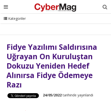
Ana Sayfa
Hakkımızda
Dergi
Editörden
Yazarlar
Danışmanlık
ISC Turkey
Sizden Gelenler
İletişim
Kategoriler
CyberMag Logo
Fidye Yazılımı Saldırısına
Uğrayan On Kuruluştan
Dokuzu Yeniden Hedef
Alınırsa Fidye Ödemeye
Razı
24/05/2022
tarihinde yayınlandı