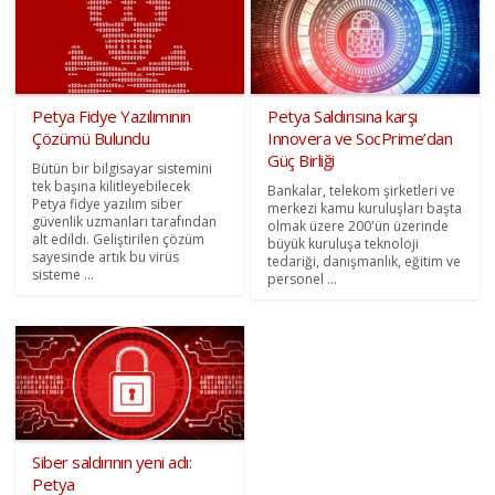
Petya Fidye Yazılımının
Petya Saldırısına karşı
Çözümü Bulundu
Innovera ve SocPrime’dan
Güç Birliği
Bütün bir bilgisayar sistemini
tek başına kilitleyebilecek
Bankalar, telekom şirketleri ve
Petya fidye yazılım siber
merkezi kamu kuruluşları başta
güvenlik uzmanları tarafından
olmak üzere 200'ün üzerinde
alt edildi. Geliştirilen çözüm
büyük kuruluşa teknoloji
sayesinde artık bu virüs
tedariği, danışmanlık, eğitim ve
sisteme ...
personel ...
Siber saldırının yeni adı:
Petya