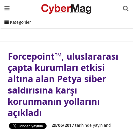
Ana Sayfa
Hakkımızda
Dergi
Editörden
Yazarlar
Danışmanlık
ISC Turkey
Sizden Gelenler
İletişim
Kategoriler
CyberMag Logo
Forcepoint™, uluslararası
çapta kurumları etkisi
altına alan Petya siber
saldırısına karşı
korunmanın yollarını
açıkladı
29/06/2017
tarihinde yayınlandı