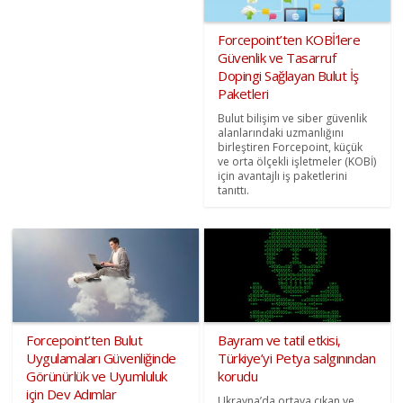
Forcepoint’ten KOBİ’lere
Güvenlik ve Tasarruf
Dopingi Sağlayan Bulut İş
Paketleri
Bulut bilişim ve siber güvenlik
alanlarındaki uzmanlığını
birleştiren Forcepoint, küçük
ve orta ölçekli işletmeler (KOBİ)
için avantajlı iş paketlerini
tanıttı.
Forcepoint’ten Bulut
Bayram ve tatil etkisi,
Uygulamaları Güvenliğinde
Türkiye’yi Petya salgınından
Görünürlük ve Uyumluluk
korudu
için Dev Adımlar
Ukrayna’da ortaya çıkan ve