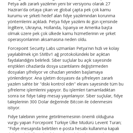
Petya adlı zararlı yazılımın yeni bir versiyonu olarak 27
Haziran'da ortaya çıkan ve global çapta pek çok kamu
kurumu ve şirketi hedef alan fidye yazılımından korunma
yöntemlerini açıkladı. Petya fidye yazılımı iki gün içerisinde
İngiltere, Ukrayna, Hollanda, İspanya ve Amerika başta
olmak üzere pek çok ülkede kamu hizmetlerinin ve şirket
operasyonlarının aksamasına neden oldu.
Forcepoint Security Labs uzmanları Petya'nın hızlı ve kolay
yayılabilmek için SMBv1 ağ protokolündeki bir açıktan
faydalandığını belirledi. Siber suçlular bu açık sayesinde
eriştikleri cihazlarda dosya uzantılarını değiştirmeden
dosyaları şifreliyor ve cihazları yeniden başlamaya
yönlendiriyor. Ana işletim dosyasını da şifreleyen zararlı
yazılım sahte bir "diski kontrol edin" ekranı sayesinde tüm bu
şifreleme işlemlerini yapıyor. Bu işlemleri tamamladıktan
sonra ise fidye talep mesajı yayınlanıyor. Siber suçlular, fidye
taleplerinin 300 Dolar değerinde Bitcoin ile ödenmesini
istiyor.
Fidye talebinin yerine getirilmemesinin önemli olduğuna
vurgu yapan Forcepoint Türkiye Ülke Müdürü Levent Turan;
"Fidye mesajında belirtilen e-posta hesabı kullanıma kapalı