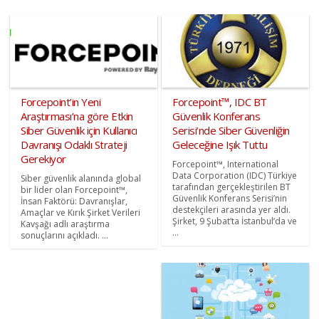
Forcepoint’in Yeni
Forcepoint™, IDC BT
Araştırması’na göre Etkin
Güvenlik Konferans
Siber Güvenlik için Kullanıcı
Serisi’nde Siber Güvenliğin
Davranışı Odaklı Strateji
Geleceğine Işık Tuttu
Gerekiyor
Forcepoint™, International
Data Corporation (IDC) Türkiye
Siber güvenlik alanında global
tarafından gerçekleştirilen BT
bir lider olan Forcepoint™,
Güvenlik Konferans Serisi’nin
İnsan Faktörü: Davranışlar,
destekçileri arasında yer aldı.
Amaçlar ve Kırık Şirket Verileri
Şirket, 9 Şubat’ta İstanbul’da ve
Kavşağı adlı araştırma
...
sonuçlarını açıkladı. ...