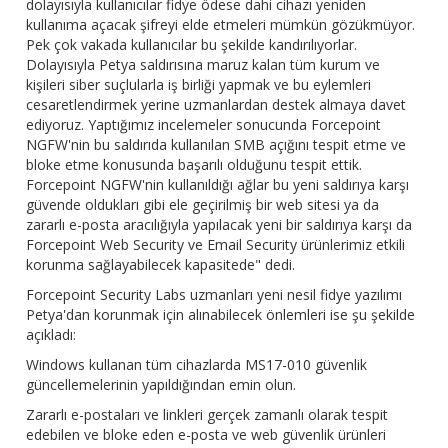
dolayısıyla kullanıcılar fidye ödese dahi cihazı yeniden
kullanıma açacak şifreyi elde etmeleri mümkün gözükmüyor.
Pek çok vakada kullanıcılar bu şekilde kandırılıyorlar.
Dolayısıyla Petya saldırısına maruz kalan tüm kurum ve
kişileri siber suçlularla iş birliği yapmak ve bu eylemleri
cesaretlendirmek yerine uzmanlardan destek almaya davet
ediyoruz. Yaptığımız incelemeler sonucunda Forcepoint
NGFW'nin bu saldırıda kullanılan SMB açığını tespit etme ve
bloke etme konusunda başarılı olduğunu tespit ettik.
Forcepoint NGFW'nin kullanıldığı ağlar bu yeni saldırıya karşı
güvende oldukları gibi ele geçirilmiş bir web sitesi ya da
zararlı e-posta aracılığıyla yapılacak yeni bir saldırıya karşı da
Forcepoint Web Security ve Email Security ürünlerimiz etkili
korunma sağlayabilecek kapasitede" dedi.
Forcepoint Security Labs uzmanları yeni nesil fidye yazılımı
Petya'dan korunmak için alınabilecek önlemleri ise şu şekilde
açıkladı:
Windows kullanan tüm cihazlarda MS17-010 güvenlik
güncellemelerinin yapıldığından emin olun.
Zararlı e-postaları ve linkleri gerçek zamanlı olarak tespit
edebilen ve bloke eden e-posta ve web güvenlik ürünleri