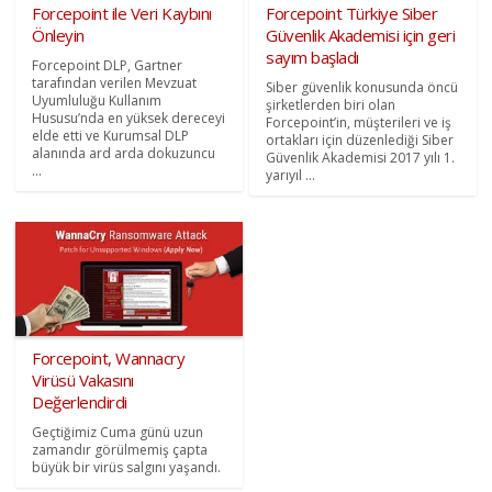
Forcepoint ile Veri Kaybını
Forcepoint Türkiye Siber
Önleyin
Güvenlik Akademisi için geri
sayım başladı
Forcepoint DLP, Gartner
tarafından verilen Mevzuat
Siber güvenlik konusunda öncü
Uyumluluğu Kullanım
şirketlerden biri olan
Hususu’nda en yüksek dereceyi
Forcepoint’in, müşterileri ve iş
elde etti ve Kurumsal DLP
ortakları için düzenlediği Siber
alanında ard arda dokuzuncu
Güvenlik Akademisi 2017 yılı 1.
...
yarıyıl ...
Forcepoint, Wannacry
Virüsü Vakasını
Değerlendirdi
Geçtiğimiz Cuma günü uzun
zamandır görülmemiş çapta
büyük bir virüs salgını yaşandı.