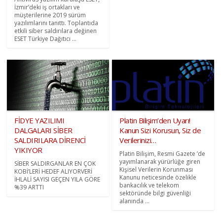
İzmir’deki iş ortakları ve
müşterilerine 2019 sürüm
yazılımlarını tanıttı. Toplantıda
etkili siber saldırılara değinen
ESET Türkiye Dağıtıcı ...
FİDYE YAZILIMI
Platin Bilişim’den Uyarı!
DALGALARI SİBER
Kanun Sizi Korusun, Siz de
SALDIRILARA DİRENCİ
Verilerinizi…
YIKIYOR
Platin Bilişim, Resmi Gazete ’de
yayımlanarak yürürlüğe giren
SİBER SALDIRGANLAR EN ÇOK
Kişisel Verilerin Korunması
KOBİ’LERİ HEDEF ALIYORVERİ
Kanunu neticesinde özelikle
İHLALİ SAYISI GEÇEN YILA GÖRE
bankacılık ve telekom
%39 ARTTI
sektöründe bilgi güvenliği
alanında ...