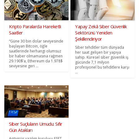
Kripto Paralarda Hareketli
Yapay Zekâ Siber Güvenlik
Saatler
Sektörünü Yeniden
Şekillendiriyor
“Güne 30 bin dolar seviyesinde
başlayan Bitcoin, öğle
Siber tehditler tüm dünyada
saatlerinde herhangi olumsuz
her saat gelişen bir yapıya
bir haber olmamasına rağmen
sahip. Küresel siber güvenlik iş
29.190$’a, Ethereum da 1.978$
gücünde 7,1 milyon
seviyesine geri ...
profesyonel bu tehditlere karşı
...
Siber Suçluların Umudu: Sıfır
Gün Atakları
Antivirüs yazılım kuruluşu ESET,