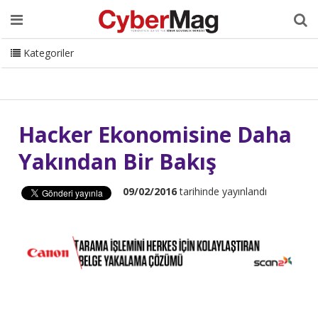
Ana Sayfa
Hakkımızda
Dergi
Editörden
Yazarlar
Danışmanlık
ISC Turkey
Sizden Gelenler
İletişim
Kategoriler
CyberMag Logo
Hacker Ekonomisine Daha
Yakından Bir Bakış
09/02/2016
tarihinde yayınlandı