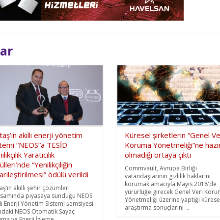
lar
aş’ın akıllı enerji yönetim
Küresel şirketlerin “Genel Ve
stemi “NEOS”a TESİD
Koruma Yönetmeliği”ne hazı
ilikçilik Yaratıcılık
olmadığı ortaya çıktı
lleri’nde “Yenilikçiliğin
Commvault, Avrupa Birliği
arileştirilmesi” ödülü verildi
vatandaşlarının gizlilik haklarını
korumak amacıyla Mayıs 2018'de
aş’ın akıllı şehir çözümleri
yürürlüğe girecek Genel Veri Kor
samında piyasaya sunduğu NEOS
Yönetmeliği üzerine yaptığı kürese
llı Enerji Yönetim Sistemi şemsiyesi
araştırma sonuçlarını ...
ındaki NEOS Otomatik Sayaç
ma ve Enerji İzleme ...