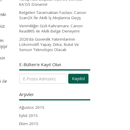
KA'OS Dönemi!
Belgeleri Taramaktan Fazlası: Canon
eski
Scan2X İle Akıllı İş Akışlarına Geçiş
süz
Verimliliğin Gizli Kahramanı: Canon
ReadIRIS ile Akıllı Belge Deneyimi
2026’da Güvenlik Yatırımlarının
im
Lokomotifi Yapay Zeka, Bulut Ve
jiyi
Sensor Teknolojisi Olacak
nin
E-Bülten'e Kayıt Olun
Kaydol
 ile
Arşivler
Ağustos 2015
Eylül 2015
Ekim 2015