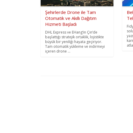
Şehirlerde Drone ile Tam
Be
Otomatik ve Akıllı Dağıtım
Te
Hizmeti Başladı
Fidy
sol
DHL Express ve EHang’in Çin’de
yaz
başlattığı stratejik ortaklık, lojistikte
kar
büyük bir yeniliği hayata geçiriyor.
atl
Tam otomatik yükleme ve indirmeyi
içeren drone ...