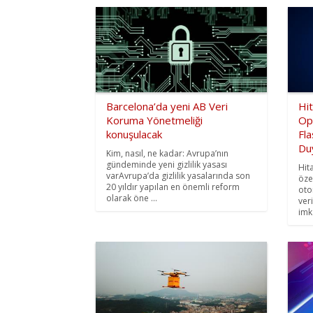
Barcelona’da yeni AB Veri
Hi
Koruma Yönetmeliği
Op
konuşulacak
Fl
Du
Kim, nasıl, ne kadar: Avrupa’nın
gündeminde yeni gizlilik yasası
Hit
varAvrupa’da gizlilik yasalarında son
öze
20 yıldır yapılan en önemli reform
oto
olarak öne ...
ver
imka