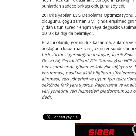
bunlardan sadece birkaçı olduğunu söyledi.
2016’da yapılan ESG Depolama Optimizasyonu Ça
olduğunu, çoğu zaman 3 yıl içinde erişilmediğini v
yıldan uzun süredir erişim veya değişiklik yapılm
olarak kaldığı da belirtiliyor.
Hitachi olarak, görünürlük kazanma, anlama ve ko
boşluğunu kapatmak için çözümler sunduklarını
birleştirmesi gerektiğine inanıyor, İçerik Zekas
Dosya Ağ Geçidi (Cloud-File Gateway) ve HCP 
her aşamasında güven ve kolaylık sağlıyoruz. Hit
korunması, pasif ve aktif bilgilerin şifrelenme
alınması, veri yönetimi ve uyum için tekrarlana
sektörde fark yaratıyoruz.
Raporlama ve Analitik,
veri yönetimi veri hizmetleri platformumuzu o
dedi.