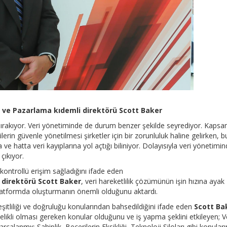
 ve Pazarlama kıdemli direktörü Scott Baker
bırakıyor. Veri yönetiminde de durum benzer şekilde seyrediyor. Kapsa
rilerin güvenle yönetilmesi şirketler için bir zorunluluk haline gelirken, b
e hatta veri kayıplarına yol açtığı biliniyor. Dolayısıyla veri yönetimi
 çıkıyor.
kontrollü erişim sağladığını ifade eden
 direktörü Scott Baker
, veri hareketlilik çözümünün işin hızına ayak
r platformda oluşturmanın önemli olduğunu aktardı.
eşitliliği ve doğruluğu konularından bahsedildiğini ifade eden
Scott Ba
elikli olması gereken konular olduğunu ve iş yapma şeklini etkileyen; V
rçalanmış Sahiplik, Becerilerin Eksikliği, Teknoloji Siloları gibi konuları