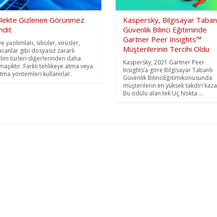
llekte Gizlenen Görünmez
Kaspersky, Bilgisayar Tabanl
hdit
Güvenlik Bilinci Eğitiminde
Gartner Peer Insights™
e yazılımları, siliciler, virüsler,
Müşterilerinin Tercihi Oldu
ucanlar gibi dosyasız zararlı
ılım türleri diğerlerinden daha
Kaspersky, 2021 Gartner Peer
maşıktır. Farklı tehlikeye atma veya
Insights’a göre Bilgisayar Tabanlı
atma yöntemleri kullanırlar.
Güvenlik BilinciEğitimikonusunda
müşterilerin en yüksek takdiri kaza
Bu ödülü alan tek Uç Nokta ...