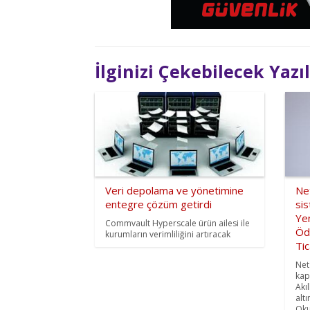
İlginizi Çekebilecek Yazı
Veri depolama ve yönetimine
Net
entegre çözüm getirdi
si
Yen
Commvault Hyperscale ürün ailesi ile
Ödü
kurumların verimliliğini artıracak
Tic
Net
kap
Akı
alt
Oku