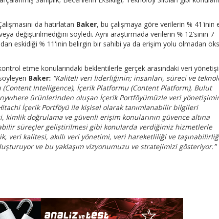
lışmasını da hatırlatan
Baker
, bu çalışmaya göre verilerin % 41'inin 
eya değiştirilmediğini söyledi. Aynı araştırmada verilerin % 12'sinin 7
adan eskidiği % 11'inin belirgin bir sahibi ya da erişim yolu olmadan ök
ntrol etme konularındaki beklentilerle gerçek arasındaki veri yönetiş
 söyleyen
Baker:
“Kaliteli veri liderliğinin; insanları, süreci ve teknolo
ı (Content Intelligence), İçerik Platformu (Content Platform), Bulut
Anywhere ürünlerinden oluşan İçerik Portföyümüzle veri yönetişimi
achi İçerik Portföyü ile kişisel olarak tanımlanabilir bilgileri
si, kimlik doğrulama ve güvenli erişim konularının güvence altına
bilir süreçler geliştirilmesi gibi konularda verdiğimiz hizmetlerle
 veri kalitesi, akıllı veri yönetimi, veri hareketliliği ve taşınabilirliği
luşturuyor ve bu yaklaşım vizyonumuzu ve stratejimizi gösteriyor.”