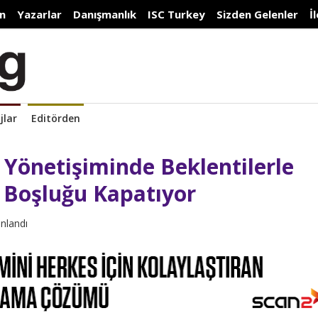
n
Yazarlar
Danışmanlık
ISC Turkey
Sizden Gelenler
İ
jlar
Editörden
 Yönetişiminde Beklentilerle
 Boşluğu Kapatıyor
ınlandı