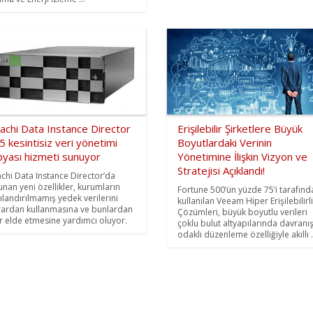
achi Data Instance Director
Erişilebilir Şirketlere Büyük
5 kesintisiz veri yönetimi
Boyutlardaki Verinin
pyası hizmeti sunuyor
Yönetimine İlişkin Vizyon ve
Stratejisi Açıklandı!
achi Data Instance Director’da
unan yeni özellikler, kurumların
Fortune 500’ün yüzde 75’i tarafınd
ılandırılmamış yedek verilerini
kullanılan Veeam Hiper Erişilebilirl
rardan kullanmasına ve bunlardan
Çözümleri, büyük boyutlu verileri
ir elde etmesine yardımcı oluyor.
çoklu bulut altyapılarında davranı
odaklı düzenleme özelliğiyle akıllı .