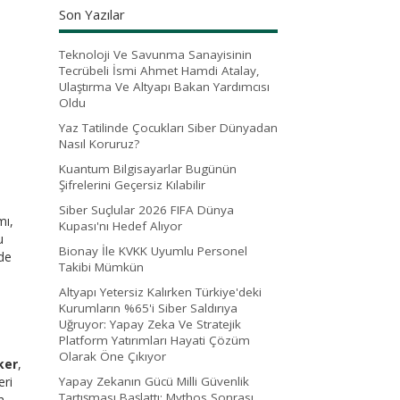
Son Yazılar
Teknoloji Ve Savunma Sanayisinin
Tecrübeli İsmi Ahmet Hamdi Atalay,
Ulaştırma Ve Altyapı Bakan Yardımcısı
Oldu
Yaz Tatilinde Çocukları Siber Dünyadan
Nasıl Koruruz?
Kuantum Bilgisayarlar Bugünün
Şifrelerini Geçersiz Kılabilir
Siber Suçlular 2026 FIFA Dünya
mı,
Kupası'nı Hedef Alıyor
u
Bionay İle KVKK Uyumlu Personel
nde
Takibi Mümkün
Altyapı Yetersiz Kalırken Türkiye'deki
Kurumların %65'i Siber Saldırıya
Uğruyor: Yapay Zeka Ve Stratejik
Platform Yatırımları Hayati Çözüm
Olarak Öne Çıkıyor
ker
,
eri
Yapay Zekanın Gücü Milli Güvenlik
Tartışması Başlattı: Mythos Sonrası
n