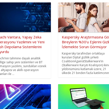
tachi Vantara, Yapay Zeka
Kaspersky Araştırmasına G
erasyonu Yazılımını ve Yeni
Bireylerin %30'u Eşlerini Gizl
ash Depolama Sistemlerini
İzlemekte Sorun Görmüyor
yurdu
Kaspersky tarafından ortaklaşa
kurulan Dijital gizlilik şirketi
achi’nin tahmine dayalı analitik
CoalitionAgainstStalkerware’in
lliğe sahip yeni sistemleri ve BT
(Stalkerware Karşıtı Koalisyon) ikin
masyon yazılımı, sundukları esnek
yıldönümünü kutlamak üzere, 21
i altyapısı ve akıllı operasyon
ülkede 21 binden fazla katılımcının 
nları ile ...