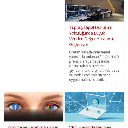
Tüpraş, Dijital Dönüşüm
Yolculuğunda Büyük
Veriden Değer Yaratarak
Güçleniyor
Üretim süreçlerinin temel
yapısında bulunan Endüstri 4.0
prensipleri çerçevesinde
online takip sistemleri,
giyilebilir teknolojiler, kablosuz
ve mobil çözümlerin saha
uygulamaları, robotik ...
Google ve Facebook Cinsel
VPN Hakkında Her Şey