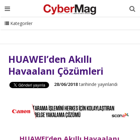
Ana Sayfa
Hakkımızda
Dergi
Editörden
Yazarlar
Danışmanlık
ISC Turkey
Sizden Gelenler
İletişim
Kategoriler
CyberMag Logo
HUAWEI’den Akıllı
Havaalanı Çözümleri
28/06/2018
tarihinde yayınlandı
HUAWEI’den Akıllı Havaalanı