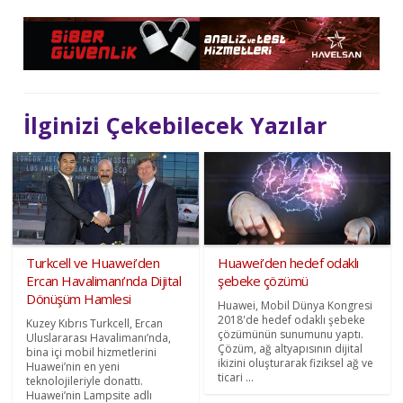
İlginizi Çekebilecek Yazılar
Turkcell ve Huawei’den
Huawei’den hedef odaklı
Ercan Havalimanı’nda Dijital
şebeke çözümü
Dönüşüm Hamlesi
Huawei, Mobil Dünya Kongresi
2018'de hedef odaklı şebeke
Kuzey Kıbrıs Turkcell, Ercan
çözümünün sunumunu yaptı.
Uluslararası Havalimanı’nda,
Çözüm, ağ altyapısının dijital
bina içi mobil hizmetlerini
ikizini oluşturarak fiziksel ağ ve
Huawei’nin en yeni
ticari ...
teknolojileriyle donattı.
Huawei’nin Lampsite adlı