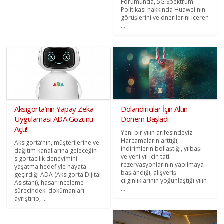
Forumunda, 5G Spektrum
Politikası hakkında Huawei'nin
görüşlerini ve önerilerini içeren
...
Aksigorta’nın Yapay Zeka
Dolandırıcılar İçin Altın
Uygulaması ADA Gözünü
Dönem Başladı
Açtı!
Yeni bir yılın arifesindeyiz.
Harcamaların arttığı,
Aksigorta’nın, müşterilerine ve
indirimlerin bollaştığı, yılbaşı
dağıtım kanallarına geleceğin
ve yeni yıl için tatil
sigortacılık deneyimini
rezervasyonlarının yapılmaya
yaşatma hedefiyle hayata
başlandığı, alışveriş
geçirdiği ADA (Aksigorta Dijital
çılgınlıklarının yoğunlaştığı yılın
Asistanı), hasar inceleme
...
sürecindeki dokümanları
ayrıştırıp, ...