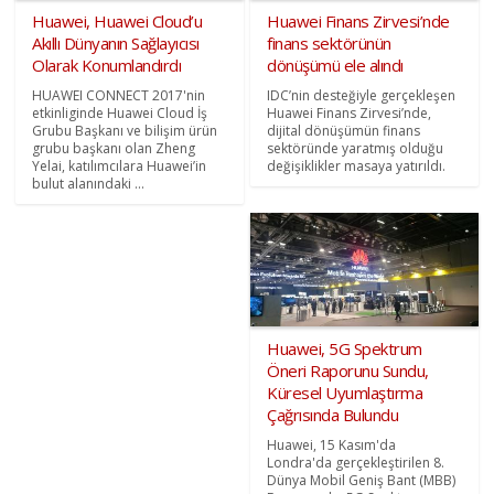
Huawei, Huawei Cloud’u
Huawei Finans Zirvesi’nde
Akıllı Dünyanın Sağlayıcısı
finans sektörünün
Olarak Konumlandırdı
dönüşümü ele alındı
HUAWEI CONNECT 2017'nin
IDC’nin desteğiyle gerçekleşen
etkinliginde Huawei Cloud İş
Huawei Finans Zirvesi’nde,
Grubu Başkanı ve bilişim ürün
dijital dönüşümün finans
grubu başkanı olan Zheng
sektöründe yaratmış olduğu
Yelai, katılımcılara Huawei’in
değişiklikler masaya yatırıldı.
bulut alanındaki ...
Huawei, 5G Spektrum
Öneri Raporunu Sundu,
Küresel Uyumlaştırma
Çağrısında Bulundu
Huawei, 15 Kasım'da
Londra'da gerçekleştirilen 8.
Dünya Mobil Geniş Bant (MBB)