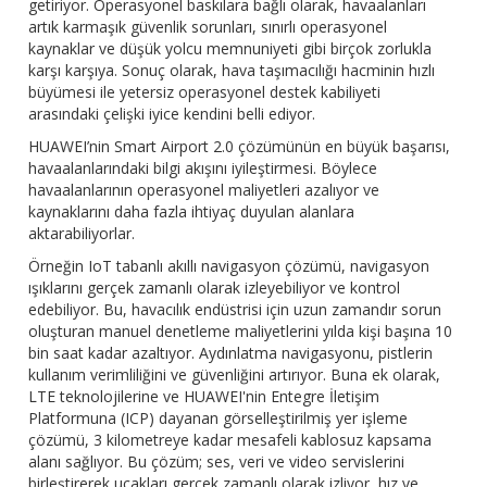
getiriyor. Operasyonel baskılara bağlı olarak, havaalanları
artık karmaşık güvenlik sorunları, sınırlı operasyonel
kaynaklar ve düşük yolcu memnuniyeti gibi birçok zorlukla
karşı karşıya. Sonuç olarak, hava taşımacılığı hacminin hızlı
büyümesi ile yetersiz operasyonel destek kabiliyeti
arasındaki çelişki iyice kendini belli ediyor.
HUAWEI’nin Smart Airport 2.0 çözümünün en büyük başarısı,
havaalanlarındaki bilgi akışını iyileştirmesi. Böylece
havaalanlarının operasyonel maliyetleri azalıyor ve
kaynaklarını daha fazla ihtiyaç duyulan alanlara
aktarabiliyorlar.
Örneğin IoT tabanlı akıllı navigasyon çözümü, navigasyon
ışıklarını gerçek zamanlı olarak izleyebiliyor ve kontrol
edebiliyor. Bu, havacılık endüstrisi için uzun zamandır sorun
oluşturan manuel denetleme maliyetlerini yılda kişi başına 10
bin saat kadar azaltıyor. Aydınlatma navigasyonu, pistlerin
kullanım verimliliğini ve güvenliğini artırıyor. Buna ek olarak,
LTE teknolojilerine ve HUAWEI'nin Entegre İletişim
Platformuna (ICP) dayanan görselleştirilmiş yer işleme
çözümü, 3 kilometreye kadar mesafeli kablosuz kapsama
alanı sağlıyor. Bu çözüm; ses, veri ve video servislerini
birleştirerek uçakları gerçek zamanlı olarak izliyor, hız ve