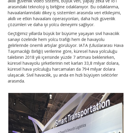
akıllı güvenlik video sistemi, büyük veri, yapay zekâ ve IoT
arasındaki teknoloji iş birliğine odaklanıyor. Bu odaklanma,
havaalanlarındaki dikey iş sistemleri arasında veri etkileşimi,
akıllı ve etkin havaalanı operasyonları, daha hızlı güvenlik
çözümleri ve daha iyi yolcu deneyimi sağlıyor.
Geçtiğimiz yıllarda büyük bir büyüme yaşayan sivil havacılık
sanayi özelinde hem yolcu trafiği hem de havayolu
gelirlerinde önemli artışlar görülüyor. IATA (Uluslararası Hava
Taşımacılığı Birliği) verilerine göre, küresel hava yolculuğu
talebinin 2018 yılı içerisinde yüzde 7 artması beklenirken,
küresel havayolu şirketlerinin net karları 33,8 milyar dolara,
küresel hava yolculuğu harcamaları da 794 milyar dolara
ulaşacak. Sivil havacılık, şu anda en hızlı büyüyen sektörler
arasında.