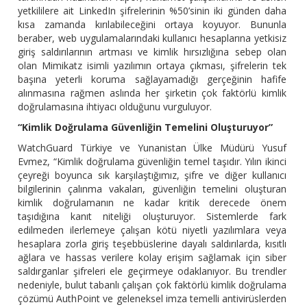
yetkililere ait LinkedIn şifrelerinin %50’sinin iki günden daha
kısa zamanda kırılabileceğini ortaya koyuyor. Bununla
beraber, web uygulamalarındaki kullanıcı hesaplarına yetkisiz
giriş saldırılarının artması ve kimlik hırsızlığına sebep olan
olan Mimikatz isimli yazılımın ortaya çıkması, şifrelerin tek
başına yeterli koruma sağlayamadığı gerçeğinin hafife
alınmasına rağmen aslında her şirketin çok faktörlü kimlik
doğrulamasına ihtiyacı olduğunu vurguluyor.
“Kimlik Doğrulama Güvenliğin Temelini Oluşturuyor”
WatchGuard Türkiye ve Yunanistan Ülke Müdürü Yusuf
Evmez, “Kimlik doğrulama güvenliğin temel taşıdır. Yılın ikinci
çeyreği boyunca sık karşılaştığımız, şifre ve diğer kullanıcı
bilgilerinin çalınma vakaları, güvenliğin temelini oluşturan
kimlik doğrulamanın ne kadar kritik derecede önem
taşıdığına kanıt niteliği oluşturuyor. Sistemlerde fark
edilmeden ilerlemeye çalışan kötü niyetli yazılımlara veya
hesaplara zorla giriş teşebbüslerine dayalı saldırılarda, kısıtlı
ağlara ve hassas verilere kolay erişim sağlamak için siber
saldırganlar şifreleri ele geçirmeye odaklanıyor. Bu trendler
nedeniyle, bulut tabanlı çalışan çok faktörlü kimlik doğrulama
çözümü AuthPoint ve geleneksel imza temelli antivirüslerden