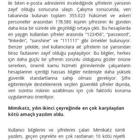
ile biten e-posta adreslerini incelediğinde şifrelerin yarısının
zayıf olduğu sonucuna ulaştı. Çalışma sonucunda, veri
tabanında bulunan toplam 355.023 hükümet ve askeri
personeller arasından 178.580 kişinin şifresinin iki günden
daha kısa bir sürede ele geçirildiği ortaya çıktı. Bu hesaplarda
en yaygın kullanılan şifreler arasında “123456”, “password”,
“linkedin”, “sunshine” ve “111111” gibi örnekler bulunuyor.
Benzer şekilde, sivil kullanıcılara ait şifrelerin ise yarısından
biraz fazlasının zayıf olduğu paylaşılıyor. Bu bilgiler, herkes
için daha güçlü bir şifrenin zorunlu olduğunu gözler önüne
sererken, önemli kamu hizmeti görevlerinde çalışanların
hesaplarının içerdiği hassas bilgiler nedeniyle daha yüksek
güvenlik standartlarına sahip olması gerekiyor. Şifre
eğitimleriyle desteklenerek seçilen güvenlikli şifreler dışında,
veri sızıntısı riskinin azaltılması için çok faktörlü koruma
uygulanması öneriliyor.
Mimikatz, yılın ikinci çeyreğinde en çok karşılaşılan
kötü amaçlı yazılım oldu.
Kullanıcı bilgilerini ve şifrelerini çalan Mimikatz isimli
yazılım, geçen çeyrekte en çok rastlanan 10 kötü niyetli