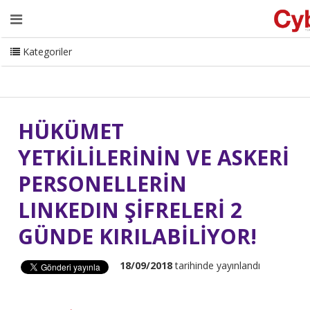
Ana Sayfa
Hakkımızda
Dergi
Editörden
Yazarlar
Danışmanlık
ISC Turkey
Sizden Gelenler
İletişim
Kategoriler
CyberMag Logo
HÜKÜMET
YETKİLİLERİNİN VE ASKERİ
PERSONELLERİN
LINKEDIN ŞİFRELERİ 2
GÜNDE KIRILABİLİYOR!
18/09/2018
tarihinde yayınlandı