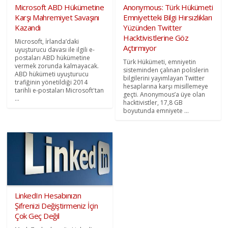
Microsoft ABD Hükümetine
Anonymous: Türk Hükümeti
Karşı Mahremiyet Savaşını
Emniyetteki Bilgi Hırsızlıkları
Kazandı
Yüzünden Twitter
Hacktivistlerine Göz
Microsoft, İrlanda’daki
Açtırmıyor
uyuşturucu davası ile ilgili e-
postaları ABD hükümetine
Türk Hükümeti, emniyetin
vermek zorunda kalmayacak.
sisteminden çalınan polislerin
ABD hükümeti uyuşturucu
bilgilerini yayımlayan Twitter
trafiğinin yönetildiği 2014
hesaplarına karşı misillemeye
tarihli e-postaları Microsoft'tan
geçti. Anonymous’a üye olan
...
hacktivistler, 17,8 GB
boyutunda emniyete ...
LinkedIn Hesabınızın
Şifrenizi Değiştirmeniz İçin
Çok Geç Değil