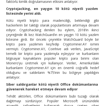
faktörlü kimlik doğrulamasının etkisini anlatıyor.
Cryptojacking, en yaygın 10 kötü niyetli yazılım
listesinde yerini aldı.
Kötü niyetli kripto para madenciliği, beklendiği gibi
hackerlerin bir taktiği olarak popülaritesini artırmaya devam
ediyor. Cryptohacking denilen bu eylem, 2018’in ikinci
çeyreğinde ilk kez WatchGuard’ın en yaygın 10 kötü yazılım
listesine girdi. Bir önceki çeyrekte WatchGuard böyle bir
kripto para yazılımını keşfedip Cryptominer.AY ismini
vermişti. Cryptominer.AY, Coinhive adı verilen, JavaScript
temelli bir kripto para yazılımıyla eşleşiyor ve kurbanların
bilgisayar kaynaklarını popüler kripto para birimi olan
Monero’yu üretmek için kullanıyor. Veriler, Amerika’daki
kurbanların Cryptominer.AY için en önemli coğrafik hedef
olduğunu ve saldırıların %75’inin bu bölgeye yapıldığını
anlatıyor.
Siber saldırganlar kötü niyetli Office dokümanlarına
güvenerek hareket etmeye devam ediyor
.
Tehdit aktörleri, Office dokümanlarını bubi tuzağı olarak
dağıtmayı sürdürüyor. Popüler Microsoft ürünündeki
güvenlik zafiyetlerini kullanarak dosya üreten siber