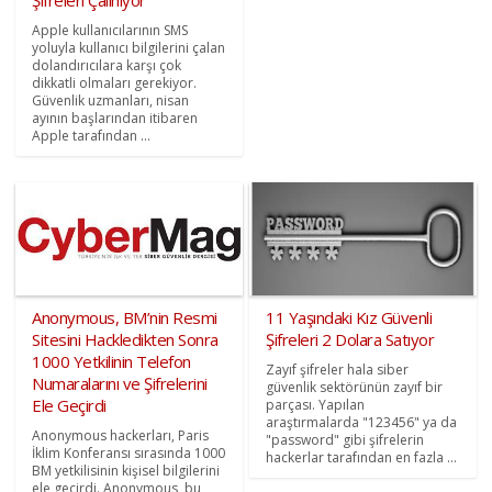
Apple kullanıcılarının SMS
yoluyla kullanıcı bilgilerini çalan
dolandırıcılara karşı çok
dikkatli olmaları gerekiyor.
Güvenlik uzmanları, nisan
ayının başlarından itibaren
Apple tarafından ...
Anonymous, BM’nin Resmi
11 Yaşındaki Kız Güvenli
Sitesini Hackledikten Sonra
Şifreleri 2 Dolara Satıyor
1000 Yetkilinin Telefon
Zayıf şifreler hala siber
Numaralarını ve Şifrelerini
güvenlik sektörünün zayıf bir
Ele Geçirdi
parçası. Yapılan
araştırmalarda "123456" ya da
Anonymous hackerları, Paris
"password" gibi şifrelerin
İklim Konferansı sırasında 1000
hackerlar tarafından en fazla ...
BM yetkilisinin kişisel bilgilerini
ele geçirdi. Anonymous, bu