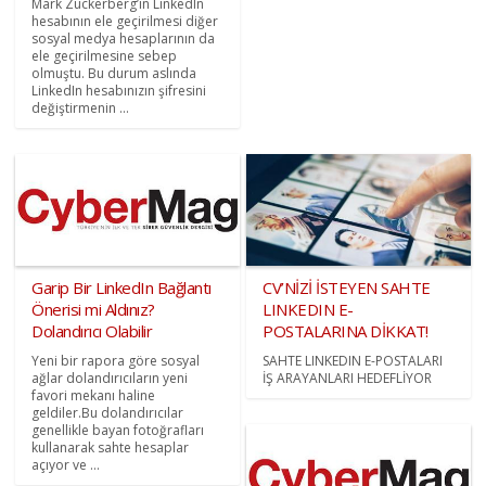
Mark Zuckerberg’in LinkedIn
hesabının ele geçirilmesi diğer
sosyal medya hesaplarının da
ele geçirilmesine sebep
olmuştu. Bu durum aslında
LinkedIn hesabınızın şifresini
değiştirmenin ...
Garip Bir LinkedIn Bağlantı
CV’NİZİ İSTEYEN SAHTE
Önerisi mi Aldınız?
LINKEDIN E-
Dolandırıcı Olabilir
POSTALARINA DİKKAT!
Yeni bir rapora göre sosyal
SAHTE LINKEDIN E-POSTALARI
ağlar dolandırıcıların yeni
İŞ ARAYANLARI HEDEFLİYOR
favori mekanı haline
geldiler.Bu dolandırıcılar
genellikle bayan fotoğrafları
kullanarak sahte hesaplar
açıyor ve ...