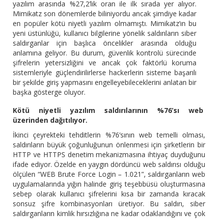
yazılım arasında %27,2’lik oran ile ilk sırada yer alıyor.
Mimikatz son dönemlerde biliniyordu ancak şimdiye kadar
en popüler kötü niyetli yazılım olmamıştı. Mimikatz’ın bu
yeni üstünlüğü, kullanıcı bilgilerine yönelik saldırıların siber
saldırganlar için başlıca öncelikler arasında olduğu
anlamına geliyor. Bu durum, güvenlik kontrolü sürecinde
şifrelerin yetersizliğini ve ancak çok faktörlü koruma
sistemleriyle güçlendirilirlerse hackerlerin sisteme başarılı
bir şekilde giriş yapmasını engelleyebileceklerini anlatan bir
başka gösterge oluyor.
Kötü niyetli yazılım saldırılarının %76’sı web
üzerinden dağıtılıyor.
İkinci çeyrekteki tehditlerin %76’sının web temelli olması,
saldırıların büyük çoğunluğunun önlenmesi için şirketlerin bir
HTTP ve HTTPS denetim mekanizmasına ihtiyaç duyduğunu
ifade ediyor. Özelde en yaygın dördüncü web saldırısı olduğu
ölçülen “WEB Brute Force Login – 1.021”, saldırganların web
uygulamalarında yığın halinde giriş teşebbüsü oluşturmasına
sebep olarak kullanıcı şifrelerini kısa bir zamanda kıracak
sonsuz şifre kombinasyonları üretiyor. Bu saldırı, siber
saldırganların kimlik hırsızlığına ne kadar odaklandığını ve çok