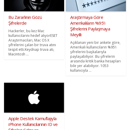
Bu Zararlının Gözü
Araştırmaya Göre
Şifrelerde
Amerikalıların %95’i
Şifrelerini Paylaşmaya
Hackerler, bu kez Mac
Meyilli
kullanıcılarını hedef alıyorESET
Araştırmacıları, Mac OS X
Açıklanan yeni bir ankete göre,
şifrelerini çalan bir truva atını
Amerikalı kullanıcıların %95’i
tespit etti.Keydnap truva atı,
şifrelerini başkalarıyla
Macintosh ...
paylaşabiliyor. Bu şifrelerin
arasında kritik banka hesapları
bile yer alabiliyor. 1053
kullanıcıyla ...
Apple Destek Kamuflajıyla
iPhone Kullanıcılarının ID ve
Şifreleri Çalınıyor