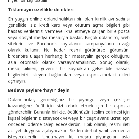
niyetli bir kişi olabilir.
Tıklamayın özellikle de ekleri
En yaygın online dolandırıcılıktan biri olan kimlik avı sadırısı
genellikle, sizi kredi kartı veya oturum açma bilgileri gibi
hassas verilerinizi vermeye ikna etmeye çalışan bir e-posta
veya sosyal medya mesajıyla başlar. Birçok dolandırcı, web
sitelerini ve Facebook sayfalarını kampanyaların tuzağı
olarak kullanır. Ne kadar resmi görünürse görünsün,
birdenbire ulaşan herhangi bir materyalin gerçek olduğunu
asla otomatik olarak varsaymamalısınız. Sonuç olarak,
mesaj bilinen, güvenilir bir kaynaktan gelse bile hassas
bilgilerinizi isteyen bağlantıları veya e-postalardaki ekleri
açmayın.
Bedava şeylere ‘hayır’ deyin
Dolandırıcılar, girmediğiniz bir piyango veya çekilişte
kazandığınız ödül için sizi tebrik etmek için bir e-posta
gönderebilir. Bununla birlikte, ödülünüzün teslim edilmesi için
kişisel bilgilerinizi isteyecek ve/veya bir çeşit avans ücreti için
önceden ödeme talep edeceklerdir. Tipik olarak, resmi ileti
aciliyet duygusu aşılayacaktır. Sizden derhal yanıt vermenizi
isteyeceklerdir. Unutmayın ki, meşru piyangolar asla