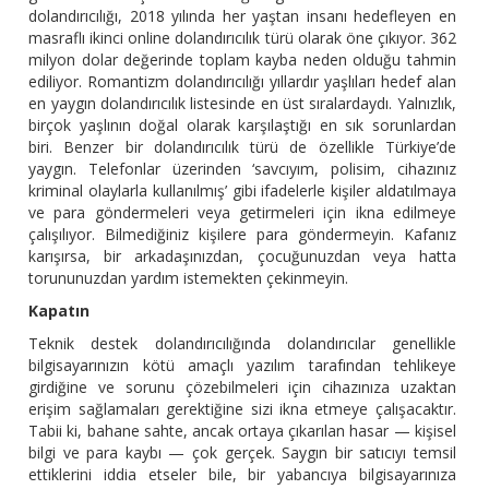
dolandırıcılığı, 2018 yılında her yaştan insanı hedefleyen en
masraflı ikinci online dolandırıcılık türü olarak öne çıkıyor. 362
milyon dolar değerinde toplam kayba neden olduğu tahmin
ediliyor. Romantizm dolandırıcılığı yıllardır yaşlıları hedef alan
en yaygın dolandırıcılık listesinde en üst sıralardaydı. Yalnızlık,
birçok yaşlının doğal olarak karşılaştığı en sık sorunlardan
biri. Benzer bir dolandırıcılık türü de özellikle Türkiye’de
yaygın. Telefonlar üzerinden ‘savcıyım, polisim, cihazınız
kriminal olaylarla kullanılmış’ gibi ifadelerle kişiler aldatılmaya
ve para göndermeleri veya getirmeleri için ikna edilmeye
çalışılıyor. Bilmediğiniz kişilere para göndermeyin. Kafanız
karışırsa, bir arkadaşınızdan, çocuğunuzdan veya hatta
torununuzdan yardım istemekten çekinmeyin.
Kapatın
Teknik destek dolandırıcılığında dolandırıcılar genellikle
bilgisayarınızın kötü amaçlı yazılım tarafından tehlikeye
girdiğine ve sorunu çözebilmeleri için cihazınıza uzaktan
erişim sağlamaları gerektiğine sizi ikna etmeye çalışacaktır.
Tabii ki, bahane sahte, ancak ortaya çıkarılan hasar — kişisel
bilgi ve para kaybı — çok gerçek. Saygın bir satıcıyı temsil
ettiklerini iddia etseler bile, bir yabancıya bilgisayarınıza