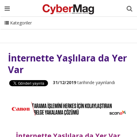
Ana Sayfa
Hakkımızda
Dergi
Editörden
Yazarlar
Danışmanlık
ISC Turkey
Sizden Gelenler
İletişim
Kategoriler
CyberMag Logo
İnternette Yaşlılara da Yer
Var
31/12/2019
tarihinde yayınlandı
İnternette Yaşlılara da Yer Var