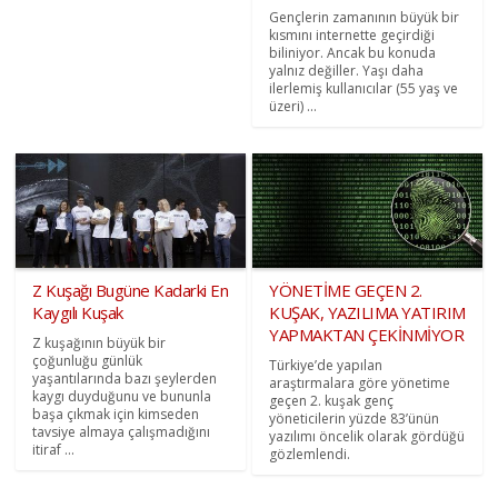
Gençlerin zamanının büyük bir
kısmını internette geçirdiği
biliniyor. Ancak bu konuda
yalnız değiller. Yaşı daha
ilerlemiş kullanıcılar (55 yaş ve
üzeri) ...
Z Kuşağı Bugüne Kadarki En
YÖNETİME GEÇEN 2.
Kaygılı Kuşak
KUŞAK, YAZILIMA YATIRIM
YAPMAKTAN ÇEKİNMİYOR
Z kuşağının büyük bir
çoğunluğu günlük
Türkiye’de yapılan
yaşantılarında bazı şeylerden
araştırmalara göre yönetime
kaygı duyduğunu ve bununla
geçen 2. kuşak genç
başa çıkmak için kimseden
yöneticilerin yüzde 83’ünün
tavsiye almaya çalışmadığını
yazılımı öncelik olarak gördüğü
itiraf ...
gözlemlendi.