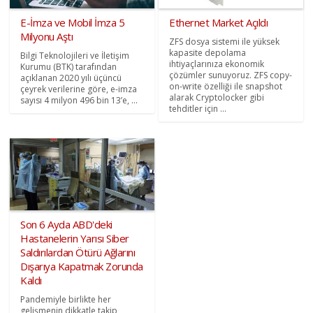
E-İmza ve Mobil İmza 5
Ethernet Market Açıldı
Milyonu Aştı
ZFS dosya sistemi ile yüksek
kapasite depolama
Bilgi Teknolojileri ve İletişim
ihtiyaçlarınıza ekonomik
Kurumu (BTK) tarafından
çözümler sunuyoruz. ZFS copy-
açıklanan 2020 yılı üçüncü
on-write özelliği ile snapshot
çeyrek verilerine göre, e-imza
alarak Cryptolocker gibi
sayısı 4 milyon 496 bin 13’e, ...
tehditler için ...
Son 6 Ayda ABD'deki
Hastanelerin Yarısı Siber
Saldırılardan Ötürü Ağlarını
Dışarıya Kapatmak Zorunda
Kaldı
Pandemiyle birlikte her
gelişmenin dikkatle takip