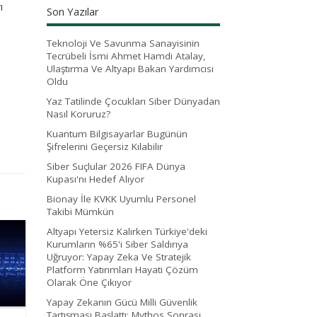
ı
Son Yazılar
Teknoloji Ve Savunma Sanayisinin
Tecrübeli İsmi Ahmet Hamdi Atalay,
Ulaştırma Ve Altyapı Bakan Yardımcısı
Oldu
Yaz Tatilinde Çocukları Siber Dünyadan
Nasıl Koruruz?
Kuantum Bilgisayarlar Bugünün
Şifrelerini Geçersiz Kılabilir
Siber Suçlular 2026 FIFA Dünya
Kupası'nı Hedef Alıyor
Bionay İle KVKK Uyumlu Personel
Takibi Mümkün
Altyapı Yetersiz Kalırken Türkiye'deki
Kurumların %65'i Siber Saldırıya
Uğruyor: Yapay Zeka Ve Stratejik
Platform Yatırımları Hayati Çözüm
Olarak Öne Çıkıyor
Yapay Zekanın Gücü Milli Güvenlik
Tartışması Başlattı: Mythos Sonrası