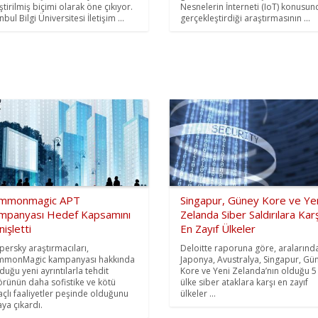
ştirilmiş biçimi olarak öne çıkıyor.
Nesnelerin İnterneti (IoT) konusun
nbul Bilgi Üniversitesi İletişim ...
gerçekleştirdiği araştırmasının ...
mmonmagic APT
Singapur, Güney Kore ve Ye
mpanyası Hedef Kapsamını
Zelanda Siber Saldırılara Karş
işletti
En Zayıf Ülkeler
persky araştırmacıları,
Deloitte raporuna göre, aralarınd
monMagic kampanyası hakkında
Japonya, Avustralya, Singapur, Gü
duğu yeni ayrıntılarla tehdit
Kore ve Yeni Zelanda’nın olduğu 5
örünün daha sofistike ve kötü
ülke siber ataklara karşı en zayıf
çlı faaliyetler peşinde olduğunu
ülkeler ...
aya çıkardı.