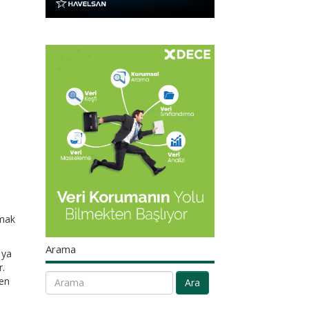
lmak
Arama
 ya
r.
ren
Ara