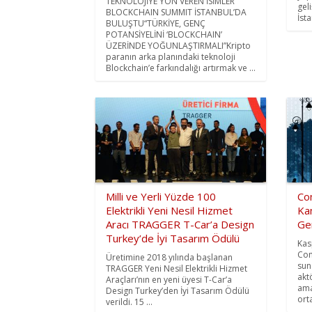
TEKNOLOJİYE YÖN VEREN İSİMLER
geli
BLOCKCHAIN SUMMIT İSTANBUL’DA
İsta
BULUŞTU“TÜRKİYE, GENÇ
POTANSİYELİNİ ‘BLOCKCHAIN’
ÜZERİNDE YOĞUNLAŞTIRMALI”Kripto
paranın arka planındaki teknoloji
Blockchain’e farkındalığı artırmak ve ...
Milli ve Yerli Yüzde 100
Co
Elektrikli Yeni Nesil Hizmet
Ka
Aracı TRAGGER T-Car’a Design
Gen
Turkey’de İyi Tasarım Ödülü
Kas
Com
Üretimine 2018 yılında başlanan
sun
TRAGGER Yeni Nesil Elektrikli Hizmet
akt
Araçları’nın en yeni üyesi T-Car’a
ama
Design Turkey’den İyi Tasarım Ödülü
ort
verildi. 15 ...