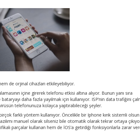
hem de orjinal cihazları etkileyebiliyor.
lamasının içine girerek telefonu etkisi altına alıyor. Bunun yanı sıra
bataryayı daha fazla yayılmak için kullanıyor. ISP’nin data trafiğini ça
rüsün telefonunuza kolayca yaptırabileceği şeyler.
rçok farklı yöntem kullanıyor. Öncelikle bir Iphone kırık sistemli olsun
 Yazılımı manuel olarak silseniz bile otomatik olarak tekrar ortaya çıkıyo
ikalı parçalar kullanan hem de İOS’a getirdiği fonksiyonlarla zarar ve