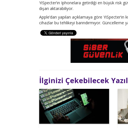
YiSpecter’ın Iphonelara getirdiği en büyük risk güv
dışarı aktarabiliyor.
Apple’dan yapılan açıklamaya göre YiSpecter’ın k
cihazlar bu tehlikeyi barındırmıyor. Güncelleme y
İlginizi Çekebilecek Yazı