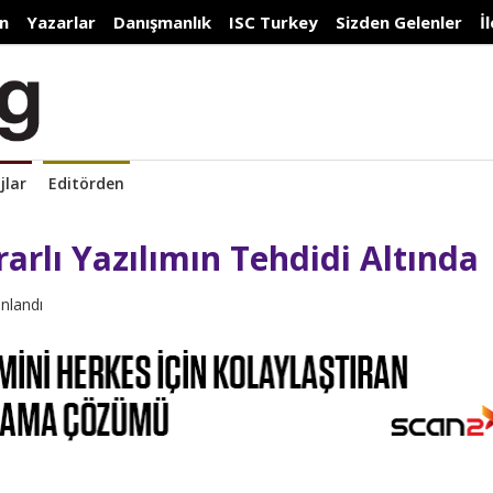
n
Yazarlar
Danışmanlık
ISC Turkey
Sizden Gelenler
İ
jlar
Editörden
rarlı Yazılımın Tehdidi Altında
ınlandı