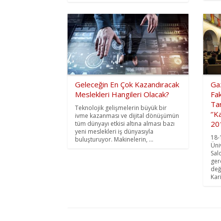
Geleceğin En Çok Kazandıracak
Gaz
Meslekleri Hangileri Olacak?
Fak
Tar
Teknolojik gelişmelerin büyük bir
‘’K
ivme kazanması ve dijital dönüşümün
201
tüm dünyayı etkisi altına alması bazı
yeni meslekleri iş dünyasıyla
18-
buluşturuyor. Makinelerin, ...
Üni
Sal
ger
değ
Kari