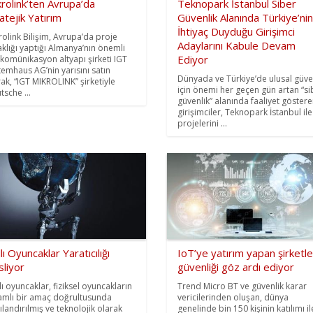
rolink’ten Avrupa’da
Teknopark İstanbul Siber
atejik Yatırım
Güvenlik Alanında Türkiye’nin
İhtiyaç Duyduğu Girişimci
rolink Bilişim, Avrupa’da proje
Adaylarını Kabule Devam
aklığı yaptığı Almanya’nın önemli
Ediyor
ekomünikasyon altyapı şirketi IGT
temhaus AG’nin yarısını satın
Dünyada ve Türkiye’de ulusal güve
rak, “IGT MIKROLINK” şirketiyle
için önemi her geçen gün artan “si
tsche ...
güvenlik” alanında faaliyet göster
girişimciler, Teknopark İstanbul ile
projelerini ...
llı Oyuncaklar Yaratıcılığı
IoT’ye yatırım yapan şirketle
liyor
güvenliği göz ardı ediyor
lı oyuncaklar, fiziksel oyuncakların
Trend Micro BT ve güvenlik karar
amlı bir amaç doğrultusunda
vericilerinden oluşan, dünya
ılandırılmış ve teknolojik olarak
genelinde bin 150 kişinin katılımı il