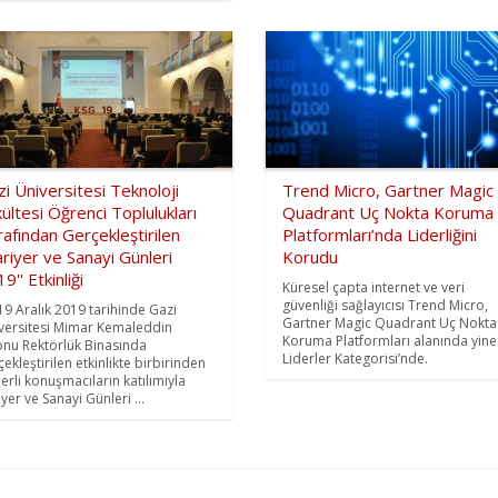
i Üniversitesi Teknoloji
Trend Micro, Gartner Magic
ültesi Öğrenci Toplulukları
Quadrant Uç Nokta Koruma
afından Gerçekleştirilen
Platformları’nda Liderliğini
ariyer ve Sanayi Günleri
Korudu
9'' Etkinliği
Küresel çapta internet ve veri
güvenliği sağlayıcısı Trend Micro,
19 Aralık 2019 tarihinde Gazi
Gartner Magic Quadrant Uç Nokta
versitesi Mimar Kemaleddin
Koruma Platformları alanında yine
onu Rektörlük Binasında
Liderler Kategorisi’nde.
çekleştirilen etkinlikte birbirinden
erli konuşmacıların katılımıyla
yer ve Sanayi Günleri ...