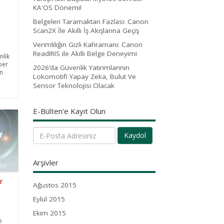
KA'OS Dönemi!
Belgeleri Taramaktan Fazlası: Canon
Scan2X İle Akıllı İş Akışlarına Geçiş
Verimliliğin Gizli Kahramanı: Canon
ReadIRIS ile Akıllı Belge Deneyimi
nlik
ber
2026’da Güvenlik Yatırımlarının
en
Lokomotifi Yapay Zeka, Bulut Ve
Sensor Teknolojisi Olacak
E-Bülten'e Kayıt Olun
Kaydol
Arşivler
r
Ağustos 2015
Eylül 2015
Ekim 2015
e