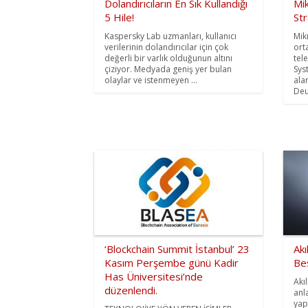
Dolandırıcıların En Sık Kullandığı
Mik
5 Hile!
Str
Kaspersky Lab uzmanları, kullanıcı
Mik
verilerinin dolandırıcılar için çok
ort
değerli bir varlık olduğunun altını
tel
çiziyor. Medyada geniş yer bulan
Sys
olaylar ve istenmeyen ...
ala
Deu
‘Blockchain Summit İstanbul’ 23
Akı
Kasım Perşembe günü Kadir
Bes
Has Üniversitesi’nde
Akıl
düzenlendi.
anl
yap