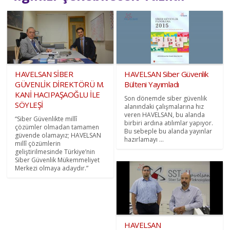
HAVELSAN SİBER
HAVELSAN Siber Güvenlik
GÜVENLİK DİREKTÖRÜ M.
Bülteni Yayımladı
KANİ HACIPAŞAOĞLU İLE
Son dönemde siber güvenlik
SÖYLEŞİ
alanındaki çalışmalarına hız
veren HAVELSAN, bu alanda
“Siber Güvenlikte millî
birbiri ardına atılımlar yapıyor.
çözümler olmadan tamamen
Bu sebeple bu alanda yayınlar
güvende olamayız; HAVELSAN
hazırlamayı ...
millî çözümlerin
geliştirilmesinde Türkiye’nin
Siber Güvenlik Mükemmeliyet
Merkezi olmaya adaydır.”
HAVELSAN