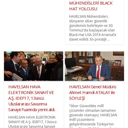
MÜHENDİSLERİ BLACK
HAT YOLCUSU
HAVELSAN Mühendisleri,
dünyanın siber güvenlik
gündemini belirleyen ve 30
Temmuz’da başlayacak olan
Black Hat USA 2016 Arsenal’e
davet edildi. En prestijli ...
HAVELSAN HAVA
HAVELSAN Genel Müdürü
ELEKTRONİK SANAYİ VE
Ahmet Hamdi ATALAY ile
A.Ş. IDEF17, 13üncü
SÖYLEŞİ
Uluslararası Savunma
“Siber Güvenlikte millî
Sanayii Fuarında yerini aldı.
çözümler olmadan tamamen
güvende olamayız; HAVELSAN
HAVELSAN HAVA ELEKTRONİK
millî çözümlerin
SANAYİ VE A.Ş. IDEF17, 13üncü
geliştirilmesinde Türkiye’nin
Uluslararası Savunma Sanayii