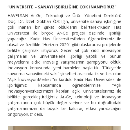
“ÜNİVERSİTE – SANAYİ İŞBİRLİĞİNE ÇOK İNANIYORUZ”
HAVELSAN Ar-Ge, Teknoloji ve Ürün Yönetimi Direktörü
Doç. Dr. İzzet Gökhan Özbilgin, üniversite-sanayi işbirliğine
çok inanan bir şirket olduklarını belirterek“Kadir Has
Üniversitesi ile birçok Ar-Ge projesi özelinde işbirliği
yapacağız. Kadir Has Üniversitesi’nden öğrencilerimiz ile
ulusal ve özellikle “Horizon 2020” gibi uluslararası projelerde
birlikte çalışmak istiyoruz. Geçen yıl çok ciddi inovasyon
çalışmaları ve üniversitelerle işbirliği yaptık ve bunun
meyvelerini aldık. İnovalig Yarışması’nın şampiyonu olduk.
İnovasyon konusunda yeni hamleler başlattık. Türkiye'de
savunma sanayiindeki vakıf şirketleri arasında ilk ve tek olan
“Açık İnovasyonMerkezi”ni kurduk. Kadir Has Üniversitesi ile
işbirliğimiz kapsamında öğrencilerimize “Açık
İnovasyonMerkezi”mizin kapıları açık. Üniversitelerimiz ile
birlikte gerçekleştirdiğimiz Ar-Ge, teknoloji ve inovasyon
çalışmalarına çok büyük değer veriyor ve bu doğrultudaki
çalışmalarımızın da büyük bir kaldıraç etkisi yaratacağını
öngörüyoruz” dedi.