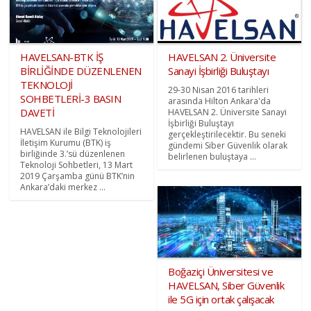
HAVELSAN-BTK İŞ
HAVELSAN 2. Üniversite
BİRLİĞİNDE DÜZENLENEN
Sanayi İşbirliği Buluştayı
TEKNOLOJİ
29-30 Nisan 2016 tarihleri
SOHBETLERİ-3 BASIN
arasında Hilton Ankara'da
DAVETİ
HAVELSAN 2. Üniversite Sanayi
İşbirliği Buluştayı
HAVELSAN ile Bilgi Teknolojileri
gerçekleştirilecektir. Bu seneki
İletişim Kurumu (BTK) iş
gündemi Siber Güvenlik olarak
birliğinde 3.’sü düzenlenen
belirlenen buluştaya ...
Teknoloji Sohbetleri, 13 Mart
2019 Çarşamba günü BTK’nin
Ankara’daki merkez ...
Boğaziçi Üniversitesi ve
HAVELSAN, Siber Güvenlik
ile 5G için ortak çalışacak