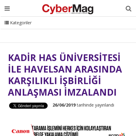
Ana Sayfa
Hakkımızda
Dergi
Editörden
Yazarlar
Danışmanlık
ISC Turkey
Sizden Gelenler
İletişim
Kategoriler
CyberMag Logo
KADİR HAS ÜNİVERSİTESİ
İLE HAVELSAN ARASINDA
KARŞILIKLI İŞBİRLİĞİ
ANLAŞMASI İMZALANDI
26/06/2019
tarihinde yayınlandı