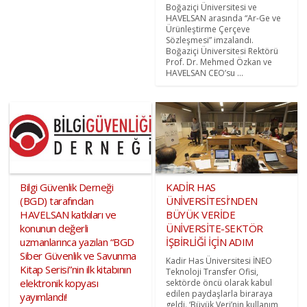
Boğaziçi Üniversitesi ve
HAVELSAN arasında “Ar-Ge ve
Ürünleştirme Çerçeve
Sözleşmesi” imzalandı.
Boğaziçi Üniversitesi Rektörü
Prof. Dr. Mehmed Özkan ve
HAVELSAN CEO’su ...
Bilgi Güvenlik Derneği
KADİR HAS
(BGD) tarafından
ÜNİVERSİTESİ’NDEN
HAVELSAN katkıları ve
BÜYÜK VERİDE
konunun değerli
ÜNİVERSİTE-SEKTÖR
uzmanlarınca yazılan “BGD
İŞBİRLİĞİ İÇİN ADIM
Siber Güvenlik ve Savunma
Kadir Has Üniversitesi İNEO
Kitap Serisi”nin ilk kitabının
Teknoloji Transfer Ofisi,
elektronik kopyası
sektörde öncü olarak kabul
edilen paydaşlarla biraraya
yayımlandı!
geldi. ‘Büyük Veri’nin kullanım