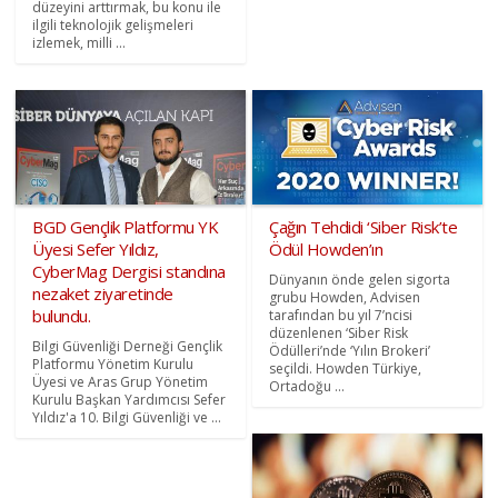
düzeyini arttırmak, bu konu ile
ilgili teknolojik gelişmeleri
izlemek, milli ...
BGD Gençlik Platformu YK
Çağın Tehdidi ‘Siber Risk’te
Üyesi Sefer Yıldız,
Ödül Howden’ın
CyberMag Dergisi standına
Dünyanın önde gelen sigorta
nezaket ziyaretinde
grubu Howden, Advisen
bulundu.
tarafından bu yıl 7’ncisi
düzenlenen ‘Siber Risk
Bilgi Güvenliği Derneği Gençlik
Ödülleri’nde ‘Yılın Brokeri’
Platformu Yönetim Kurulu
seçildi. Howden Türkiye,
Üyesi ve Aras Grup Yönetim
Ortadoğu ...
Kurulu Başkan Yardımcısı Sefer
Yıldız'a 10. Bilgi Güvenliği ve ...