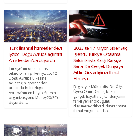
Türk finansal hizmetler devi
2023’te 17 Milyon Siber Suç
iyzico, Doğu Avrupa açılımını
İşlendi, Türkiye Oltalama
Amsterdam’da duyurdu
Saldırılarıyla Karşı Karşıya
Sanal Da Gerçek Dünyaya
Türkiye’nin öncü finans
Aittir, Güvenliğinizi İhmal
teknolojileri şirketi iyzico, 12
Etmeyin
Doğu Avrupa ülkesine
açılacağını sponsorları
Bilgisayar Mühendisi Dr. Öğr.
arasında bulunduğu
Üyesi Onur Demir, bazen
Avrupa’nın en büyük fintech
gerçek hayatla dijital dünyanın
organizasyonu Money20/20’de
farklı yerler olduğunu
duyurdu. ...
düşünerek dikkatli davranmayı
ihmal ettiğimize dikkat ...