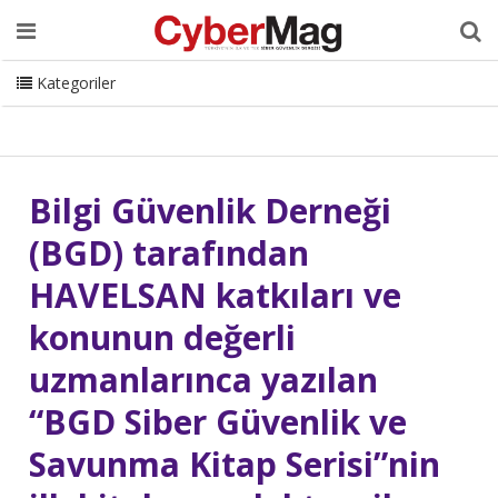
Ana Sayfa
Hakkımızda
Dergi
Editörden
Yazarlar
Danışmanlık
ISC Turkey
Sizden Gelenler
İletişim
Kategoriler
CyberMag Logo
Bilgi Güvenlik Derneği
(BGD) tarafından
HAVELSAN katkıları ve
konunun değerli
uzmanlarınca yazılan
“BGD Siber Güvenlik ve
Savunma Kitap Serisi”nin