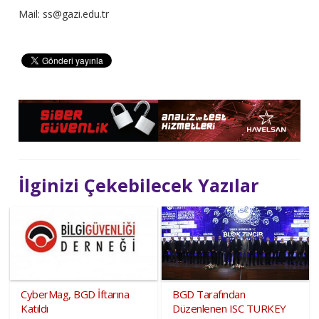
Mail: ss@gazi.edu.tr
İlginizi Çekebilecek Yazılar
CyberMag, BGD İftarına
BGD Tarafından
Katıldı
Düzenlenen ISC TURKEY