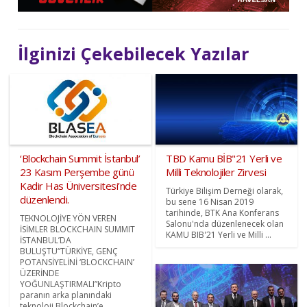
İlginizi Çekebilecek Yazılar
‘Blockchain Summit İstanbul’
TBD Kamu BİB"21 Yerli ve
23 Kasım Perşembe günü
Milli Teknolojiler Zirvesi
Kadir Has Üniversitesi’nde
Türkiye Bilişim Derneği olarak,
düzenlendi.
bu sene 16 Nisan 2019
tarihinde, BTK Ana Konferans
TEKNOLOJİYE YÖN VEREN
Salonu'nda düzenlenecek olan
İSİMLER BLOCKCHAIN SUMMIT
KAMU BIB'21 Yerli ve Milli ...
İSTANBUL’DA
BULUŞTU“TÜRKİYE, GENÇ
POTANSİYELİNİ ‘BLOCKCHAIN’
ÜZERİNDE
YOĞUNLAŞTIRMALI”Kripto
paranın arka planındaki
teknoloji Blockchain’e