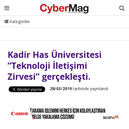
Ana Sayfa
Hakkımızda
Dergi
Editörden
Yazarlar
Danışmanlık
ISC Turkey
Sizden Gelenler
İletişim
Kategoriler
CyberMag Logo
Kadir Has Üniversitesi
“Teknoloji İletişimi
Zirvesi” gerçekleşti.
28/03/2019
tarihinde yayınlandı