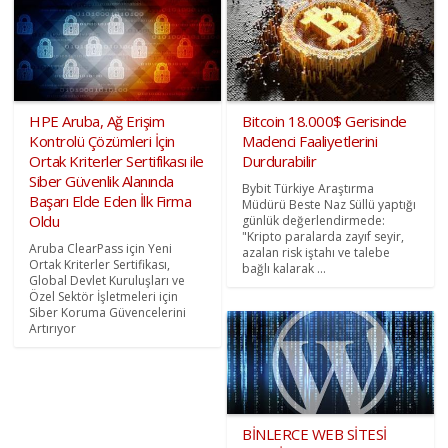
HPE Aruba, Ağ Erişim
Bitcoin 18.000$ Gerisinde
Kontrolü Çözümleri İçin
Madenci Faaliyetlerini
Ortak Kriterler Sertifikası ile
Durdurabilir
Siber Güvenlik Alanında
Bybit Türkiye Araştırma
Başarı Elde Eden İlk Firma
Müdürü Beste Naz Süllü yaptığı
Oldu
günlük değerlendirmede:
"Kripto paralarda zayıf seyir,
Aruba ClearPass için Yeni
azalan risk iştahı ve talebe
Ortak Kriterler Sertifikası,
bağlı kalarak ...
Global Devlet Kuruluşları ve
Özel Sektör İşletmeleri için
Siber Koruma Güvencelerini
Artırıyor
BİNLERCE WEB SİTESİ