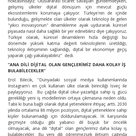
noktasındayız. Uluslararası ticaret savaşları gündemdeyken,
gelişmiş ülkeler dijital dönüşüm için mevcut güçlü
ekosistemlerini korumaya çalışıyor. Türkiye'nin de içinde
bulunduğu, gelişmekte olan ülkeler olarak teknoloji ile gelen
"yıkıcı inovasyonun" dinamiklerine ayak uydurarak küresel
piyasada nasıl daha sağlıklı bir yer edinebiliriz diye çalışıyoruz.
Türkiye olarak, küresel dinamiklerin hızla değiştiği bu
dönemde yüksek katma değerli teknolojilerin üretildiği,
teknoloji iletişiminin sağlandığı, dijital bir ekonomiye geçiş
yaparak çağı yakalayabiliriz" dedi.
“ANA DİLİ DİJİTAL OLAN GENÇLERİMİZ DAHA KOLAY İŞ
BULABİLECEKLER”
Erol Bilecik, "Dünyadaki sosyal medya kullanımlarında
Instagram'ı en çok kullanan ülke olarak birinciliği İsveç ile
paylaşıyoruz. Bu çağda dijital okur-yazarlığa sahip iş gücü
gerekliliği yeni iş modellerinin ortaya çıkmasına neden oldu.
Tabii ki buna bağlı olarak dijital yeteneklere ihtiyaç arttı. 2030
yılında ortalama 86 milyon pozisyon, dijital yeteneklere sahip
kişiler bulunamadığı için doldurulamayacak. İK karşısında
geçmişte olduğu gibi yabancı dil büyük bir öncelik
olmayacak, ana dili "dijital" olan gençlerimiz daha kolay iş
bulabilecekler. Bu yeni dili öğrenmezsek iletişim çağında