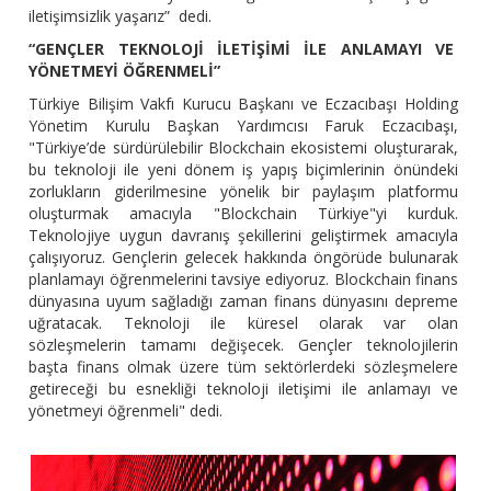
iletişimsizlik yaşarız” dedi.
“GENÇLER TEKNOLOJİ İLETİŞİMİ İLE ANLAMAYI VE
YÖNETMEYİ ÖĞRENMELİ”
Türkiye Bilişim Vakfı Kurucu Başkanı ve Eczacıbaşı Holding
Yönetim Kurulu Başkan Yardımcısı Faruk Eczacıbaşı,
"Türkiye’de sürdürülebilir Blockchain ekosistemi oluşturarak,
bu teknoloji ile yeni dönem iş yapış biçimlerinin önündeki
zorlukların giderilmesine yönelik bir paylaşım platformu
oluşturmak amacıyla "Blockchain Türkiye"yi kurduk.
Teknolojiye uygun davranış şekillerini geliştirmek amacıyla
çalışıyoruz. Gençlerin gelecek hakkında öngörüde bulunarak
planlamayı öğrenmelerini tavsiye ediyoruz. Blockchain finans
dünyasına uyum sağladığı zaman finans dünyasını depreme
uğratacak. Teknoloji ile küresel olarak var olan
sözleşmelerin tamamı değişecek. Gençler teknolojilerin
başta finans olmak üzere tüm sektörlerdeki sözleşmelere
getireceği bu esnekliği teknoloji iletişimi ile anlamayı ve
yönetmeyi öğrenmeli" dedi.