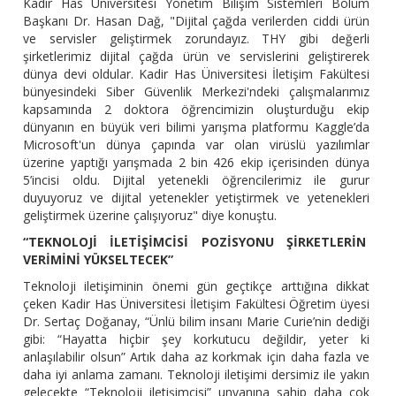
Kadir Has Üniversitesi Yönetim Bilişim Sistemleri Bölüm
Başkanı Dr. Hasan Dağ, "Dijital çağda verilerden ciddi ürün
ve servisler geliştirmek zorundayız. THY gibi değerli
şirketlerimiz dijital çağda ürün ve servislerini geliştirerek
dünya devi oldular. Kadir Has Üniversitesi İletişim Fakültesi
bünyesindeki Siber Güvenlik Merkezi'ndeki çalışmalarımız
kapsamında 2 doktora öğrencimizin oluşturduğu ekip
dünyanın en büyük veri bilimi yarışma platformu Kaggle’da
Microsoft'un dünya çapında var olan virüslü yazılımlar
üzerine yaptığı yarışmada 2 bin 426 ekip içerisinden dünya
5’incisi oldu. Dijital yetenekli öğrencilerimiz ile gurur
duyuyoruz ve dijital yetenekler yetiştirmek ve yetenekleri
geliştirmek üzerine çalışıyoruz" diye konuştu.
“TEKNOLOJİ İLETİŞİMCİSİ POZİSYONU ŞİRKETLERİN
VERİMİNİ YÜKSELTECEK”
Teknoloji iletişiminin önemi gün geçtikçe arttığına dikkat
çeken Kadir Has Üniversitesi İletişim Fakültesi Öğretim üyesi
Dr. Sertaç Doğanay, “Ünlü bilim insanı Marie Curie’nin dediği
gibi: “Hayatta hiçbir şey korkutucu değildir, yeter ki
anlaşılabilir olsun” Artık daha az korkmak için daha fazla ve
daha iyi anlama zamanı. Teknoloji iletişimi dersimiz ile yakın
gelecekte “Teknoloji iletişimcisi” unvanına sahip daha çok