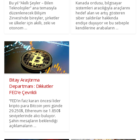
Bu yıl “Akıllı Şeyler – Bilen
Kanada ordusu, bilgisayar
Teknolojiler” ana temasıyla
sistemleri aracılığıyla araçlarını
düzenlenecek Bilişim
hedef alan ve artış gösteren
Zirvesi’nde bireyler, şirketler
siber saldırılar hakkında
ve ülkeler için akıllı, zeki ve
endişe duyuyor ve bu sebeple
otonom ...
kendilerine arabaların ...
Bitay Araştırma
Departmanı : Dikkatler
FED’e Çevrildi
“FED’in faiz kararı öncesi lider
kripto para Bitcoin yeni günde
29.250$, Ethereum ise 1.850$
seviyelerinde alıcı buluyor.
Şahin mesajların beklendiği
açıklamaların ...