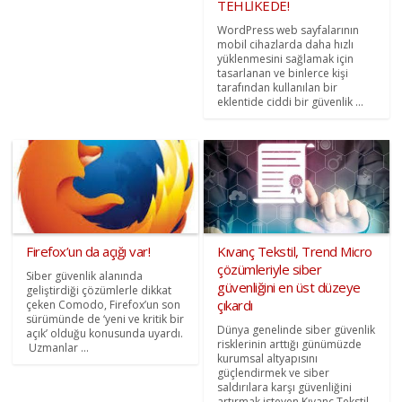
TEHLİKEDE!
WordPress web sayfalarının
mobil cihazlarda daha hızlı
yüklenmesini sağlamak için
tasarlanan ve binlerce kişi
tarafından kullanılan bir
eklentide ciddi bir güvenlik ...
Firefox’un da açığı var!
Kıvanç Tekstil, Trend Micro
çözümleriyle siber
Siber güvenlik alanında
güvenliğini en üst düzeye
geliştirdiği çözümlerle dikkat
çıkardı
çeken Comodo, Firefox’un son
sürümünde de ‘yeni ve kritik bir
Dünya genelinde siber güvenlik
açık’ olduğu konusunda uyardı.
risklerinin arttığı günümüzde
Uzmanlar ...
kurumsal altyapısını
güçlendirmek ve siber
saldırılara karşı güvenliğini
artırmak isteyen Kıvanç Tekstil,