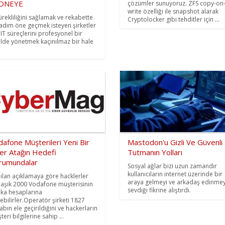
ONEYE
çözümler sunuyoruz. ZFS copy-on
write özelliği ile snapshot alarak
sürekliliğini sağlamak ve rekabette
Cryptolocker gibi tehditler için ...
 adım öne geçmek isteyen şirketler
n IT süreçlerini profesyonel bir
ilde yönetmek kaçınılmaz bir hale
afone Müşterileri Yeni Bir
Mastodon'u Gizli Ve Güvenli
er Atağın Hedefi
Tutmanın Yolları
rumundalar
Sosyal ağlar bizi uzun zamandır
kullanıcıların internet üzerinde bir
ılan açıklamaya göre hacklerler
araya gelmeyi ve arkadaş edinmey
laşık 2000 Vodafone müşterisinin
sevdiği fikrine alıştırdı.
ka hesaplarına
şebilirler.Operatör şirketi 1827
abın ele geçirildiğini ve hackerların
eri bilgilerine sahip ...