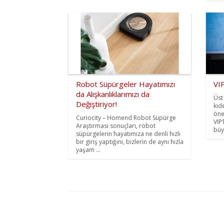
Robot Süpürgeler Hayatımızı
VIP
da Alışkanlıklarımızı da
Üst
Değiştiriyor!
kıd
öne
Curiocity – Homend Robot Süpürge
VIP’
Araştırması sonuçları, robot
büy
süpürgelerin hayatımıza ne denli hızlı
bir giriş yaptığını, bizlerin de aynı hızla
yaşam ...