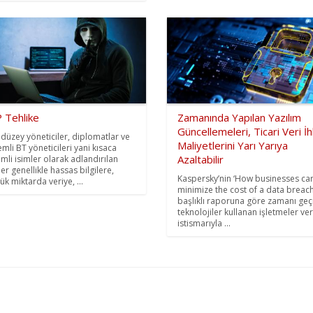
 Tehlike
Zamanında Yapılan Yazılım
Güncellemeleri, Ticari Veri İhl
 düzey yöneticiler, diplomatlar ve
Maliyetlerini Yarı Yarıya
emli BT yöneticileri yani kısaca
Azaltabilir
mli isimler olarak adlandırılan
ler genellikle hassas bilgilere,
Kaspersky’nin ‘How businesses ca
ük miktarda veriye, ...
minimize the cost of a data breach
başlıklı raporuna göre zamanı ge
teknolojiler kullanan işletmeler ver
istismarıyla ...