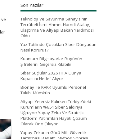
Son Yazılar
Teknoloji Ve Savunma Sanayisinin
ı ve
Tecrübeli İsmi Ahmet Hamdi Atalay,
e
Ulaştırma Ve Altyapı Bakan Yardımcısı
lar
Oldu
Yaz Tatilinde Çocukları Siber Dünyadan
Nasıl Koruruz?
Kuantum Bilgisayarlar Bugünün
Şifrelerini Geçersiz Kılabilir
Siber Suçlular 2026 FIFA Dünya
Kupası'nı Hedef Alıyor
Bionay İle KVKK Uyumlu Personel
Takibi Mümkün
Altyapı Yetersiz Kalırken Türkiye'deki
Kurumların %65'i Siber Saldırıya
Uğruyor: Yapay Zeka Ve Stratejik
Platform Yatırımları Hayati Çözüm
Olarak Öne Çıkıyor
Yapay Zekanın Gücü Milli Güvenlik
Tartışması Başlattı: Mythos Sonrası