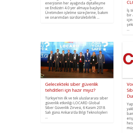
CL
enerjisinin her ayağında dijitalleşme
ve Endüstri 4.0 yer almaya başlıyor.
İş 
Üretimden işletme süreçlerine, bakım
bir
ve onarımdan sürdürülebilirlik ...
içi
şek
...
Gelecekteki siber güvenlik
Vod
tehditleri için hazır mıyız?
Sib
Du
Türkiye’nin ilk ve tek uluslararası siber
güvenlik etkinliği LOCARD Global
Yap
Siber Güvenlik Zirvesi, 6 Kasım 2018
yak
Salı günü Ankara’da Bilgi Teknolojileri
ban
...
eri
hes
müşt