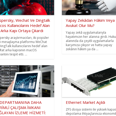
spersky, Wechat Ve Dingtalk
Yapay Zekâdan Hâkim Veya
os Kullanıcılarını Hedef Alan
Avukat Olur Mu?
 Arka Kapı Ortaya Çıkardı
Yapay zekâ uygulamalarıyla
hayatımızın her alanına girdi. Huk
persky araştırmacıları, iki popüler
alanında da çeşitli uygulamalarla
li mesajlaşma platformu WeChat
karşımıza çıkıyor ve hatta yapay
DingTalk kullanıcılarını hedef alan
zekânın hâkim ya da ...
Rat arka kapısının macOS
antını tespit etti. ...
 DEPARTMANINA DAHA
Ethernet Market Açıldı
RİMLİ ÇALIŞMA İMKANI
ZFS dosya sistemi ile yüksek kapas
ĞLAYAN İZLEME HİZMETİ:
depolama ihtiyaçlarınıza ekonomi