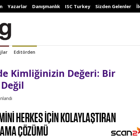
n
Yazarlar
Danışmanlık
ISC Turkey
Sizden Gelenler
İ
jlar
Editörden
 Kimliğinizin Değeri: Bir
Değil
ınlandı