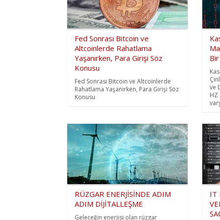
Fed Sonrası Bitcoin ve
Ka
Altcoinlerde Rahatlama
Mac
Yaşanırken, Para Girişi Söz
Bir
Konusu
Kas
Çin
Fed Sonrası Bitcoin ve Altcoinlerde
ve 
Rahatlama Yaşanırken, Para Girişi Söz
HZ 
Konusu
vary
RÜZGAR ENERJİSİNDE ADIM
IT
ADIM DİJİTALLEŞME
VE
SA
Geleceğin enerjisi olan rüzgar