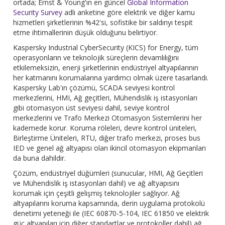
ortada; Ernst & Young'ın en güncel
Global Information
Security Survey
adlı anketine göre elektrik ve diğer kamu
hizmetleri şirketlerinin %42'si, sofistike bir saldırıyı tespit
etme ihtimallerinin düşük olduğunu belirtiyor.
Kaspersky Industrial CyberSecurity (KICS) for Energy, tüm
operasyonların ve teknolojik süreçlerin devamlılığını
etkilemeksizin, enerji şirketlerinin endüstriyel altyapılarının
her katmanını korumalarına yardımcı olmak üzere tasarlandı.
Kaspersky Lab'ın çözümü, SCADA seviyesi kontrol
merkezlerini, HMI, Ağ geçitleri, Mühendislik iş istasyonları
gibi otomasyon üst seviyesi dahil, seviye kontrol
merkezlerini ve Trafo Merkezi Otomasyon Sistemlerini her
kademede korur. Koruma röleleri, devre kontrol üniteleri,
Birleştirme Üniteleri, RTU, diğer trafo merkezi, proses bus
IED ve genel ağ altyapısı olan ikincil otomasyon ekipmanları
da buna dahildir.
Çözüm, endüstriyel düğümleri (sunucular, HMI, Ağ Geçitleri
ve Mühendislik iş istasyonları dahil) ve ağ altyapısını
korumak için çeşitli gelişmiş teknolojiler sağlıyor. Ağ
altyapılarını koruma kapsamında, derin uygulama protokolü
denetimi yeteneği ile (IEC 60870-5-104, IEC 61850 ve elektrik
güç altyapıları için diğer standartlar ve protokoller dahil) ağ