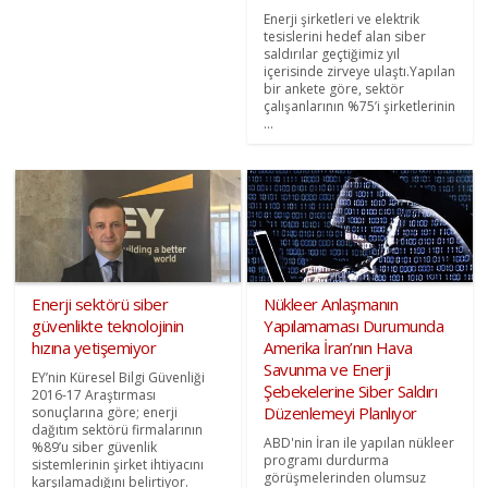
Enerji şirketleri ve elektrik
tesislerini hedef alan siber
saldırılar geçtiğimiz yıl
içerisinde zirveye ulaştı.Yapılan
bir ankete göre, sektör
çalışanlarının %75’i şirketlerinin
...
Enerji sektörü siber
Nükleer Anlaşmanın
güvenlikte teknolojinin
Yapılamaması Durumunda
hızına yetişemiyor
Amerika İran’nın Hava
Savunma ve Enerji
EY’nin Küresel Bilgi Güvenliği
Şebekelerine Siber Saldırı
2016-17 Araştırması
Düzenlemeyi Planlıyor
sonuçlarına göre; enerji
dağıtım sektörü firmalarının
ABD'nin İran ile yapılan nükleer
%89’u siber güvenlik
programı durdurma
sistemlerinin şirket ihtiyacını
görüşmelerinden olumsuz
karşılamadığını belirtiyor.