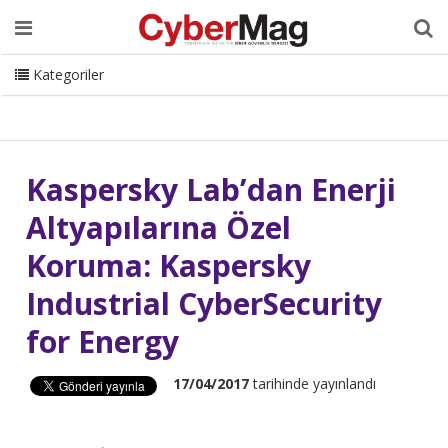
Ana Sayfa
Hakkımızda
Dergi
Editörden
Yazarlar
Danışmanlık
ISC Turkey
Sizden Gelenler
İletişim
Kategoriler
CyberMag Logo
Kaspersky Lab’dan Enerji
Altyapılarına Özel
Koruma: Kaspersky
Industrial CyberSecurity
for Energy
17/04/2017
tarihinde yayınlandı