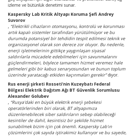
izleme ve bütünlük denetimi sunar.
Kaspersky Lab Kritik Altyapı Koruma Şefi Andrey
Suvorov
,
“Elektrikli cihazların otomasyonu, kontrolü ve korunması
artık kapalı sistemler tarafından yürütülmüyor ve bu
durumda potansiyel bir tehdidin tespit edilmesi teknik ve
organizasyonel olarak son derece zor oluyor. Bu nedenle,
enerji işletmelerinin gittikçe yaygınlaşan siyasal
saldırılarla mücadele edebilmeleri için savunmalarını
güçlendirmeleri, böylece tamamen hizmet veremez hale
gelmeleri gibi bir kabus senaryosundan ve bunun toplum
üzerinde yaratacağı etkiden kaçınmaları gerekir”
diyor.
Rus enerji şirketi Rosseti’nin Kuzeybatı Federal
Bölgesi Elektrik Dağıtım Ağı BT Güvenlik Sorumlusu
Alexander Golubev
,
“Rusya'daki en büyük elektrik enerji şebekesi
operatörlerinden biri olarak, BT altyapımıza
düzenlenebilecek siber saldırıların sebep olabileceği
kesintiler de dahil, kesintisiz bir şekilde hizmet
sunabilmek bizim için çok önemli. Kaspersky Lab'ın
çözümlerini çok sayıda iştirakimiz kullanıyor ve bu sayede,