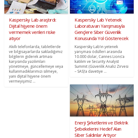
Kaspersky Lab araştırdı:
Kaspersky Lab Yetenek
Dijital hijyene önem
Laboratuvarı Yarışmasıyla
vermemek verileri riske
Gençlere Siber Güvenlik
atıyor
Konusunda Yol Gösterecek
Akıllı telefonlarda, tabletlerde
Kaspersky Lab’ın yetenek
ve bilgisayarlarda sakladığımız
yarışması ödülleri arasında
bilgilerin giderek artması
10.000 dolar, Cannes Lions’a
karşısında yazılımları
katılım ve Security Analyst
yönetmeye, güncellemeye veya
Summit (Güvenlik Analiz Zirvesi
kullanmadıklarımızı silmeye,
– SAS)’a davetiye ...
yani dijital hijyene önem
vermeyişimiz ...
Enerji Şirketlerini ve Elektrik
Şebekelerini Hedef Alan
Siber Saldırılar Artıyor