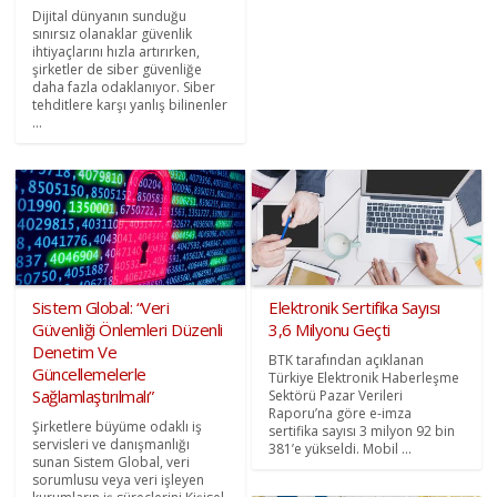
Dijital dünyanın sunduğu
sınırsız olanaklar güvenlik
ihtiyaçlarını hızla artırırken,
şirketler de siber güvenliğe
daha fazla odaklanıyor. Siber
tehditlere karşı yanlış bilinenler
...
Sistem Global: “Veri
Elektronik Sertifika Sayısı
Güvenliği Önlemleri Düzenli
3,6 Milyonu Geçti
Denetim Ve
BTK tarafından açıklanan
Güncellemelerle
Türkiye Elektronik Haberleşme
Sağlamlaştırılmalı”
Sektörü Pazar Verileri
Raporu’na göre e-imza
Şirketlere büyüme odaklı iş
sertifika sayısı 3 milyon 92 bin
servisleri ve danışmanlığı
381’e yükseldi. Mobil ...
sunan Sistem Global, veri
sorumlusu veya veri işleyen