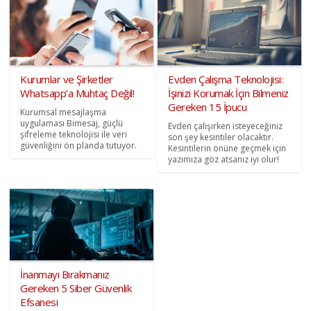
Kurumlar ve Şirketler
Evden Çalışma Teknolojisi:
Whatsapp’a Muhtaç Değil!
İşinizi Korumak İçin Bilmeniz
Gereken 15 İpucu
Kurumsal mesajlaşma
uygulaması Bimesaj, güçlü
Evden çalışırken isteyeceğiniz
şifreleme teknolojisi ile veri
son şey kesintiler olacaktır.
güvenliğini ön planda tutuyor.
Kesintilerin önüne geçmek için
yazımıza göz atsanız iyi olur!
İnanmayı Bırakmanız
Gereken 5 Siber Güvenlik
Efsanesi