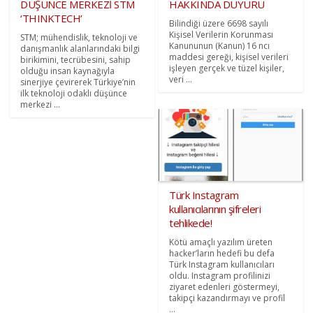
DÜŞÜNCE MERKEZİ STM
HAKKINDA DUYURU
‘THINKTECH’
Bilindiği üzere 6698 sayılı
Kişisel Verilerin Korunması
STM; mühendislik, teknoloji ve
Kanununun (Kanun) 16 ncı
danışmanlık alanlarındaki bilgi
maddesi gereği, kişisel verileri
birikimini, tecrübesini, sahip
işleyen gerçek ve tüzel kişiler,
olduğu insan kaynağıyla
veri ...
sinerjiye çevirerek Türkiye’nin
ilk teknoloji odaklı düşünce
merkezi ...
Türk Instagram
kullanıcılarının şifreleri
tehlikede!
Kötü amaçlı yazılım üreten
hacker’ların hedefi bu defa
Türk Instagram kullanıcıları
oldu. Instagram profilinizi
ziyaret edenleri göstermeyi,
takipçi kazandırmayı ve profil
...