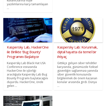
kullanıcılarına fidye
yazılımlarına karşı tamamlayan
...
Kaspersky Lab, HackerOne
Kaspersky Lab: Korunmak,
ile Birlikte ‘Bug Bounty’
dijital hayatta da temel bir
Programını Başlatıyor
ihtiyaç
Kaspersky Lab Black Hat USA
Gittikçe gelişen siber tehditler
Conference esnasında
karşısında, günümüzde fiziksel
HackerOne ile işbirliği
güvenliğin sağlanması yanında
aracılığıyla Kaspersky Lab Bug
siber güvenlik konusunda
Bounty Programı başlatacağını
bilgilenmek de önem kazanan
duyurdu. HackerOne, önde
konular arasında girdi. Dünya
gelen ...
...