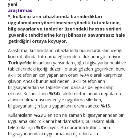
yeni
araştırması
*, kullanıcıların cihazlarında barındırdıkları
uygulamaların yönetilmesine yönelik tutumlarının,
bilgisayarlar ve tabletler üzerindeki hassas verileri
güvenlik tehditlerine karşı bilhassa savunmasız hale
getirdiğini ortaya koyuyor.
Araştırma, kullanıcıların cihazlarında bulundurdukları içeriği
kontrol altında tutmama eğiliminde olduklarını gösteriyor.
Türkiye'de
insanların yarısından çoğu bilgisayarlarındaki ve
tabletlerindeki içeriği düzenli olarak gözden geçirirken, bunu
akıllı telefonları için yapanların oranı
%74
olarak karşımıza
çıkıyor. Ancak bunun asıl nedeni, akıllı telefonların
bilgisayarlardan ve tabletlerden daha az belleğe sahip
olması. Kullanıcıların
%34
'ü akıllı telefonlarında depolama
alanının olmaması nedeniyle uygulama silerken,
bilgisayarları için bunu yapanların oranı sadece
%15
.
Kullanıcıların
%23
'ü en son ne zaman bilgisayarlarından bir
uygulama kaldırdıklarını hatırlamazken, bu rakam akıllı
telefonlar için
%8
'e iniyor. Bu durumda kullanıcıların
bilgisayarlarındaki uygulamaların üçte biri asla