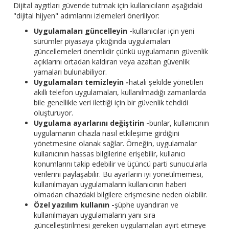
Dijital aygıtları güvende tutmak için kullanıcıların aşağıdaki
"dijital hijyen" adımlarını izlemeleri öneriliyor:
Uygulamaları güncelleyin -
kullanıcılar için yeni
sürümler piyasaya çıktığında uygulamaları
güncellemeleri önemlidir çünkü uygulamanın güvenlik
açıklarını ortadan kaldıran veya azaltan güvenlik
yamaları bulunabiliyor.
Uygulamaları temizleyin -
hatalı şekilde yönetilen
akıllı telefon uygulamaları, kullanılmadığı zamanlarda
bile genellikle veri ilettiği için bir güvenlik tehdidi
oluşturuyor.
Uygulama ayarlarını değiştirin -
bunlar, kullanıcının
uygulamanın cihazla nasıl etkileşime girdiğini
yönetmesine olanak sağlar. Örneğin, uygulamalar
kullanıcının hassas bilgilerine erişebilir, kullanıcı
konumlarını takip edebilir ve üçüncü parti sunucularla
verilerini paylaşabilir. Bu ayarların iyi yönetilmemesi,
kullanılmayan uygulamaların kullanıcının haberi
olmadan cihazdaki bilgilere erişmesine neden olabilir.
Özel yazılım kullanın -
şüphe uyandıran ve
kullanılmayan uygulamaların yanı sıra
güncelleştirilmesi gereken uygulamaları ayırt etmeye