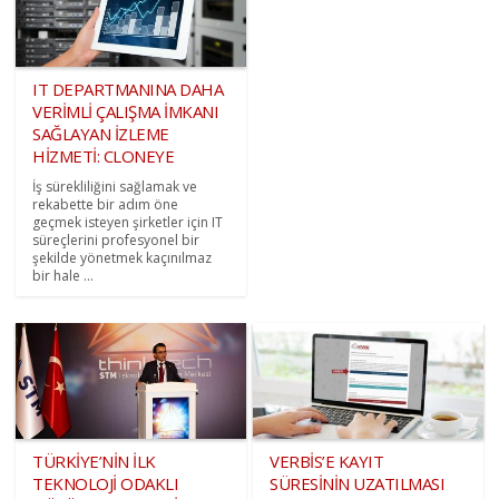
IT DEPARTMANINA DAHA
VERİMLİ ÇALIŞMA İMKANI
SAĞLAYAN İZLEME
HİZMETİ: CLONEYE
İş sürekliliğini sağlamak ve
rekabette bir adım öne
geçmek isteyen şirketler için IT
süreçlerini profesyonel bir
şekilde yönetmek kaçınılmaz
bir hale ...
TÜRKİYE’NİN İLK
VERBİS’E KAYIT
TEKNOLOJİ ODAKLI
SÜRESİNİN UZATILMASI