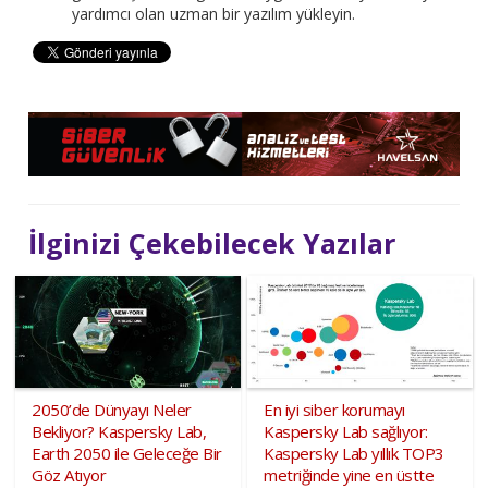
yardımcı olan uzman bir yazılım yükleyin.
İlginizi Çekebilecek Yazılar
2050’de Dünyayı Neler
En iyi siber korumayı
Bekliyor? Kaspersky Lab,
Kaspersky Lab sağlıyor:
Earth 2050 ile Geleceğe Bir
Kaspersky Lab yıllık TOP3
Göz Atıyor
metriğinde yine en üstte