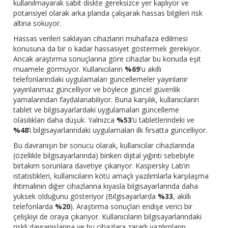
kullanılmayarak sabit diskte gereksizce yer kaplıyor ve
potansiyel olarak arka planda çalışarak hassas bilgileri risk
altına sokuyor.
Hassas verileri saklayan cihazların muhafaza edilmesi
konusuna da bir o kadar hassasiyet göstermek gerekiyor.
Ancak araştırma sonuçlarına göre cihazlar bu konuda eşit
muamele görmüyor. Kullanıcıların
%69
'u akıllı
telefonlarındaki uygulamaları güncellemeler yayınlanır
yayınlanmaz güncelliyor ve böylece güncel güvenlik
yamalarından faydalanabiliyor. Buna karşılık, kullanıcıların
tablet ve bilgisayarlardaki uygulamaları güncelleme
olasılıkları daha düşük. Yalnızca
%53
’ü tabletlerindeki ve
%48
’i bilgisayarlarındaki uygulamaları ilk fırsatta güncelliyor.
Bu davranışın bir sonucu olarak, kullanıcılar cihazlarında
(özellikle bilgisayarlarında) biriken dijital yığıntı sebebiyle
birtakım sorunlara davetiye çıkarıyor. Kaspersky Lab’ın
istatistikleri, kullanıcıların kötü amaçlı yazılımlarla karşılaşma
ihtimalinin diğer cihazlarına kıyasla bilgisayarlarında daha
yüksek olduğunu gösteriyor (Bilgisayarlarda
%33
, akıllı
telefonlarda
%20
). Araştırma sonuçları endişe verici bir
çelişkiyi de oraya çıkarıyor. Kullanıcıların bilgisayarlarındaki
riskli davranışlarına ve bu cihazlara zararlı yazılımların