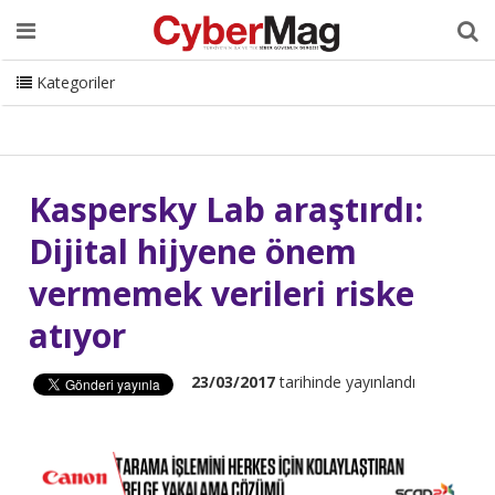
Ana Sayfa
Hakkımızda
Dergi
Editörden
Yazarlar
Danışmanlık
ISC Turkey
Sizden Gelenler
İletişim
Kategoriler
CyberMag Logo
Kaspersky Lab araştırdı:
Dijital hijyene önem
vermemek verileri riske
atıyor
23/03/2017
tarihinde yayınlandı