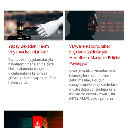
Yapay Zekâdan Hâkim
VMware Raporu, Siber
Veya Avukat Olur Mu?
Suçluların Saldırılarıyla
Hedeflerini Manipüle Ettiğini
Yapay zekâ uygulamalarıyla
Paylaşıyor
hayatımızın her alanına girdi.
Hukuk alanında da çeşitli
Siber güvenlik uzmanları yeni
uygulamalarla karşımıza
teknolojilerin silah haline
çıkıyor ve hatta yapay zekânın
getirilmesine, e-suçun
hâkim ya da ...
sanayileşmesine ve saldırıların
oluşturduğu yorgunluğa karşı
mücadele ediyorVMware, Inc.
(NYSE: VMW), saldırganların ...