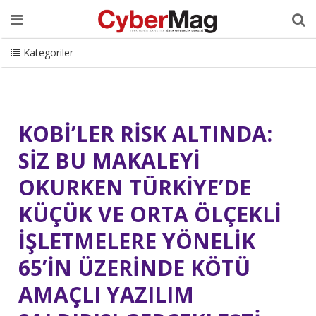
Ana Sayfa
Hakkımızda
Dergi
Editörden
Yazarlar
Danışmanlık
ISC Turkey
Sizden Gelenler
İletişim
Kategoriler
CyberMag Logo
KOBİ’LER RİSK ALTINDA:
SİZ BU MAKALEYİ
OKURKEN TÜRKİYE’DE
KÜÇÜK VE ORTA ÖLÇEKLİ
İŞLETMELERE YÖNELİK
65’İN ÜZERİNDE KÖTÜ
AMAÇLI YAZILIM