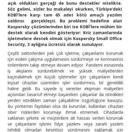
açık oldukları gerçeği de bunu destekler nitelikte.
Söz gelimi, sizler bu makaleyi okurken, Türkiye’deki
KOBİ’lere karşı tam 65 adet kötü amaçlı yazılım
saldırısı gerçekleşti. Bu problemi hedefine alan
Kaspersky çözümlerinden biri ise KOBİ’lere mühim bir
destek olarak kendini gösteriyor: Kriz zamanlarında
işletmelere destek olmak için Kaspersky Small Office
Security, 3 aylığına ücretsiz olarak sunuluyor.
Çeşitli sektörlerden pek çok işletme, çalışanlarını korumak
için evden çalışma uygulamasını sürdürmeye ve koronavirüs
önlemlerini takip etmeye devam ediyor. Pandemi esnasında
iş akışlarını sürdürebilmek ve yüksek maliyetlerden
kaçınabilmek için küçük işletmeler için çalışanların kendi
kişisel cihazları üzerinden işler sürdürmesi, bir gereklilik
haline geldi. Bu sayede iş verenler ekipman maliyetleri
açısından tasarruf etmeyi başarırken çalışanlar da istedikleri
yerden istedikleri zaman çalışabilme özgürlüğüne kavuştu.
Bu yöntemin faydaları olsa da kurumlar, kullanılan cihazları
siber risklerden korumayı ihmal etmemeli. Cihazlarda
saklanan şirkete ve müşterilere ait hassas verileri korumak
ve çalışanların işlerini fidye yazılımı veya zararlı yazılım
tehdidi olmadan kesintisiz yürütmesini sağlamak için