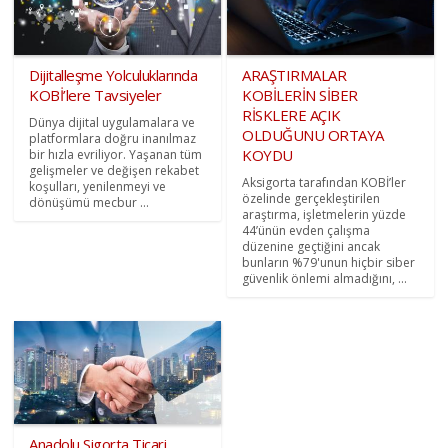
Dijitalleşme Yolculuklarında
ARAŞTIRMALAR
KOBİ’lere Tavsiyeler
KOBİLERİN SİBER
RİSKLERE AÇIK
Dünya dijital uygulamalara ve
OLDUĞUNU ORTAYA
platformlara doğru inanılmaz
KOYDU
bir hızla evriliyor. Yaşanan tüm
gelişmeler ve değişen rekabet
Aksigorta tarafından KOBİ’ler
koşulları, yenilenmeyi ve
özelinde gerçekleştirilen
dönüşümü mecbur ...
araştırma, işletmelerin yüzde
44’ünün evden çalışma
düzenine geçtiğini ancak
bunların %79'unun hiçbir siber
güvenlik önlemi almadığını, ...
Anadolu Sigorta Ticari