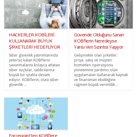
HACKERLER KOBİLERİ
Güvende Olduğunu Sanan
KULLANARAK BÜYÜK
KOBİ’lerin Neredeyse
ŞİRKETLERİ HEDEFLİYOR
Yarısı Veri Sızıntısı Yaşıyor
Siber güvenlik yatırımlarında
Gelişmekte olan şirketler;
yetersiz kalan KOBİ’lerin
proje, satış ve müşteri
savunmalarını kolayca atlatan
hizmetleri operasyonu
siber suçlular, saldırılarına
yönetimine yardımcı olan
büyük bir iştahla devam
uygulamaları kullanarak kaynak
ediyor. KOBİ’lerin, olası siber
ve finansman eksikliğine
güvenlik ...
rağmen büyük verimlilik ...
Forcepoint’ten KOBİ’lere