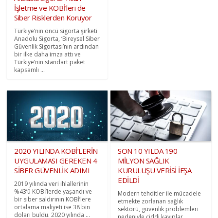
İşletme ve KOBİ’leri de
Siber Risklerden Koruyor
Türkiye’nin öncü sigorta şirketi
Anadolu Sigorta, ‘Bireysel Siber
Güvenlik Sigortası’nın ardından
bir ilke daha imza attı ve
Türkiye’nin standart paket
kapsamlı ...
2020 YILINDA KOBİ’LERİN
SON 10 YILDA 190
UYGULAMASI GEREKEN 4
MİLYON SAĞLIK
SİBER GÜVENLİK ADIMI
KURULUŞU VERİSİ İFŞA
EDİLDİ
2019 yılında veri ihlallerinin
%43’ü KOBİ’lerde yaşandı ve
Modern tehditler ile mücadele
bir siber saldırının KOBİ’lere
etmekte zorlanan sağlık
ortalama maliyeti ise 38 bin
sektörü, güvenlik problemleri
doları buldu. 2020 yılında ...
nedeniyle ciddi kayıplar