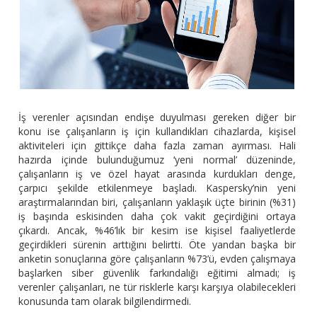
İş verenler açısından endişe duyulması gereken diğer bir
konu ise çalışanların iş için kullandıkları cihazlarda, kişisel
aktiviteleri için gittikçe daha fazla zaman ayırması. Hali
hazırda içinde bulunduğumuz ‘yeni normal’ düzeninde,
çalışanların iş ve özel hayat arasında kurdukları denge,
çarpıcı şekilde etkilenmeye başladı. Kaspersky’nin yeni
araştırmalarından biri, çalışanların yaklaşık üçte birinin (%31)
iş başında eskisinden daha çok vakit geçirdiğini ortaya
çıkardı. Ancak, %46’lık bir kesim ise kişisel faaliyetlerde
geçirdikleri sürenin arttığını belirtti. Öte yandan başka bir
anketin sonuçlarına göre çalışanların %73’ü, evden çalışmaya
başlarken siber güvenlik farkındalığı eğitimi almadı; iş
verenler çalışanları, ne tür risklerle karşı karşıya olabilecekleri
konusunda tam olarak bilgilendirmedi.