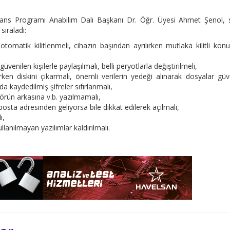
sans Programı Anabilim Dalı Başkanı Dr. Öğr. Üyesi Ahmet Şenol, 
sıraladı:
otomatik kilitlenmeli, cihazın başından ayrılırken mutlaka kilitli ko
üvenilen kişilerle paylaşılmalı, belli peryotlarla değiştirilmeli,
en diskini çıkarmalı, önemli verilerin yedeği alınarak dosyalar güv
rda kaydedilmiş şifreler sıfırlanmalı,
törün arkasına v.b. yazılmamalı,
posta adresinden geliyorsa bile dikkat edilerek açılmalı,
ı,
lanılmayan yazılımlar kaldırılmalı.