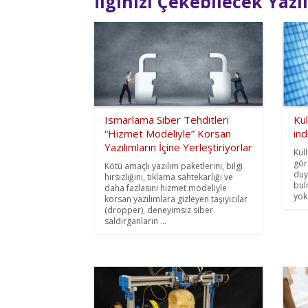
İlginizi Çekebilecek Yazı
Ismarlama Siber Tehditleri
Kul
“Hizmet Modeliyle” Korsan
ind
Yazılımların İçine Yerleştiriyorlar
Kull
gör
Kötü amaçlı yazılım paketlerini, bilgi
duy
hırsızlığını, tıklama sahtekarlığı ve
bul
daha fazlasını hizmet modeliyle
yok
korsan yazılımlara gizleyen taşıyıcılar
(dropper), deneyimsiz siber
saldırganların ...