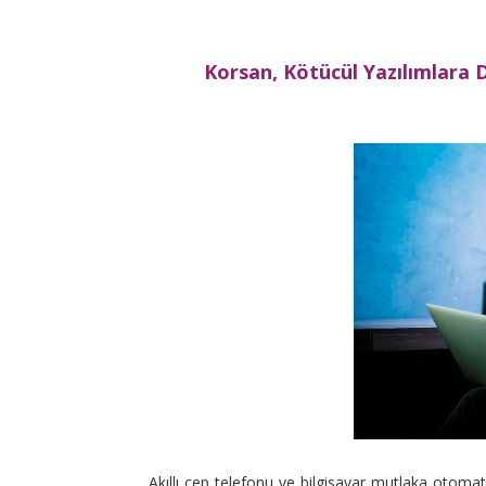
Korsan, Kötücül Yazılımlara D
Akıllı cep telefonu ve bilgisayar mutlaka otomatik