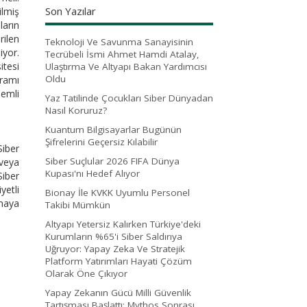
Son Yazılar
ilmiş
ların
rilen
Teknoloji Ve Savunma Sanayisinin
iyor.
Tecrübeli İsmi Ahmet Hamdi Atalay,
itesi
Ulaştırma Ve Altyapı Bakan Yardımcısı
Oldu
gramı
nemli
Yaz Tatilinde Çocukları Siber Dünyadan
Nasıl Koruruz?
Kuantum Bilgisayarlar Bugünün
Şifrelerini Geçersiz Kılabilir
Siber
Siber Suçlular 2026 FIFA Dünya
 veya
Kupası'nı Hedef Alıyor
Siber
yetli
Bionay İle KVKK Uyumlu Personel
çmaya
Takibi Mümkün
Altyapı Yetersiz Kalırken Türkiye'deki
Kurumların %65'i Siber Saldırıya
Uğruyor: Yapay Zeka Ve Stratejik
Platform Yatırımları Hayati Çözüm
Olarak Öne Çıkıyor
Yapay Zekanın Gücü Milli Güvenlik
Tartışması Başlattı: Mythos Sonrası