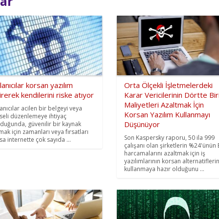
lar
lanıcılar korsan yazılım
Orta Ölçekli İşletmelerdeki
irerek kendilerini riske atıyor
Karar Vericilerinin Dörtte Bir
Maliyetleri Azaltmak İçin
anıcılar acilen bir belgeyi veya
Korsan Yazılım Kullanmayı
seli düzenlemeye ihtiyaç
Düşünüyor
duğunda, güvenilir bir kaynak
mak için zamanları veya fırsatları
Son Kaspersky raporu, 50 ila 999
sa internette çok sayıda ...
çalışanı olan şirketlerin %24'ünün
harcamalarını azaltmak için iş
yazılımlarının korsan alternatiflerin
kullanmaya hazır olduğunu ...