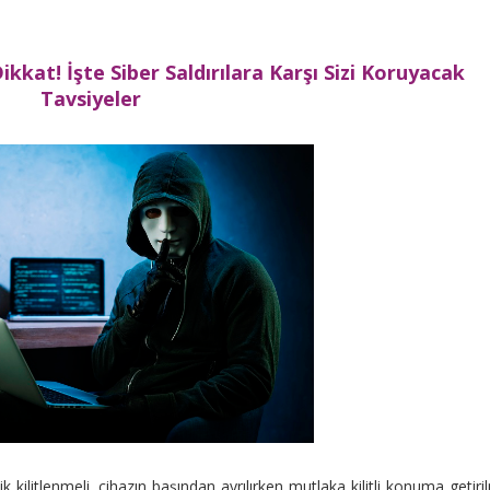
ikkat! İşte Siber Saldırılara Karşı Sizi Koruyacak
Tavsiyeler
 kilitlenmeli, cihazın başından ayrılırken mutlaka kilitli konuma getiril