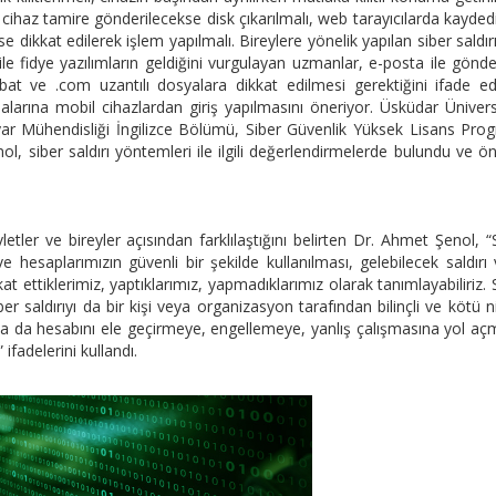
, cihaz tamire gönderilecekse disk çıkarılmalı, web tarayıcılarda kayded
se dikkat edilerek işlem yapılmalı. Bireylere yönelik yapılan siber saldırı
le fidye yazılımların geldiğini vurgulayan uzmanlar, e-posta ile gönde
, .bat ve .com uzantılı dosyalara dikkat edilmesi gerektiğini ifade ed
alarına mobil cihazlardan giriş yapılmasını öneriyor. Üsküdar Ünivers
yar Mühendisliği İngilizce Bölümü, Siber Güvenlik Yüksek Lisans Pro
, siber saldırı yöntemleri ile ilgili değerlendirmelerde bulundu ve ö
letler ve bireyler açısından farklılaştığını belirten Dr. Ahmet Şenol, “
ve hesaplarımızın güvenli bir şekilde kullanılması, gelebilecek saldırı
at ettiklerimiz, yaptıklarımız, yapmadıklarımız olarak tanımlayabiliriz. 
ber saldırıyı da bir kişi veya organizasyon tarafından bilinçli ve kötü ni
 ya da hesabını ele geçirmeye, engellemeye, yanlış çalışmasına yol a
 ifadelerini kullandı.