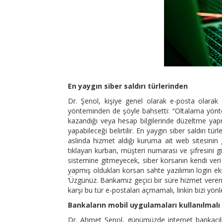
En yaygın siber saldırı türlerinden
Dr. Şenol, kişiye genel olarak e-posta olarak 
yönteminden de şöyle bahsetti: “Oltalama yöntem
kazandığı veya hesap bilgilerinde düzeltme yapm
yapabileceği belirtilir. En yaygın siber saldırı tür
aslında hizmet aldığı kuruma ait web sitesinin 
tıklayan kurban, müşteri numarası ve şifresini g
sistemine gitmeyecek, siber korsanın kendi veri 
yapmış oldukları korsan sahte yazılımın login 
‘Üzgünüz. Bankamız geçici bir süre hizmet vereme
karşı bu tür e-postaları açmamalı, linkin bizi yön
Bankaların mobil uygulamaları kullanılmalı
Dr. Ahmet Şenol, günümüzde internet bankacılı