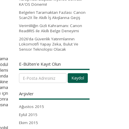
KA'OS Dönemi!
Belgeleri Taramaktan Fazlası: Canon
Scan2X İle Akıllı İş Akışlarına Geçiş
Verimliliğin Gizli Kahramanı: Canon
ReadIRIS ile Akıllı Belge Deneyimi
2026’da Güvenlik Yatırımlarının
Lokomotifi Yapay Zeka, Bulut Ve
Sensor Teknolojisi Olacak
alama
E-Bülten'e Kayıt Olun
 ödül
şlemi
ğında
Kaydol
nkine
ulama
 için
Arşivler
sonra
ısına
Ağustos 2015
Eylül 2015
Ekim 2015
mobil