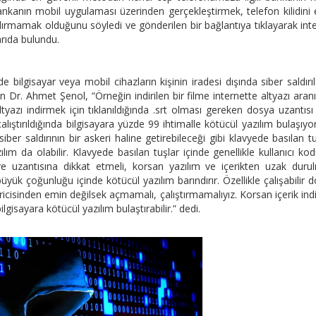
ankanın mobil uygulaması üzerinden gerçekleştirmek, telefon kilidini 
dırmamak olduğunu söyledi ve gönderilen bir bağlantıya tıklayarak int
rıda bulundu.
de bilgisayar veya mobil cihazların kişinin iradesi dışında siber saldırı
n Dr. Ahmet Şenol, “Örneğin indirilen bir filme internette altyazı aran
yazı indirmek için tıklanıldığında .srt olması gereken dosya uzantısı
lıştırıldığında bilgisayara yüzde 99 ihtimalle kötücül yazılım bulaşıyo
iber saldırının bir askeri haline getirebileceği gibi klavyede basılan tu
m da olabilir. Klavyede basılan tuşlar içinde genellikle kullanıcı ko
ve uzantısına dikkat etmeli, korsan yazılım ve içerikten uzak durul
 büyük çoğunluğu içinde kötücül yazılım barındırır. Özellikle çalışabilir 
ricisinden emin değilsek açmamalı, çalıştırmamalıyız. Korsan içerik indi
ilgisayara kötücül yazılım bulaştırabilir.” dedi.