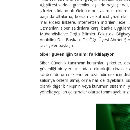
Ağ şifresi sadece güvenilen kişilerle paylaşılmalı
şifreler sıfırlanmalı. Gelen e-postalardaki eklere i
başında oltalama, korsan ve kötücül yazılımlar i
maillerdeki linklere, internetten indirilen .exe
Uzmanlar, siber saldırılara karşı banka uygulam
Mühendislik ve Doğa Bilimleri Fakültesi Bilgisa
Anabilim Dalı Başkanı Dr. Öğr. Üyesi Ahmet Şenol
tavsiyeler paylaştı.
Siber güvenliğin tanımı farklılaşıyor
Siber Güvenlik tanımının kurumlar, şirketler, dev
güvenliği bireyler açısından teknolojik cihazlar 
kötücül durum risklerini en aza indirmek için dikk
saldırıya önlem almış olma hali de diyebiliriz. Si
olarak diğer bir kişinin veya kurumun sistemini
yönelik yapılan çalışmalar olarak tanımlayabiliriz.”