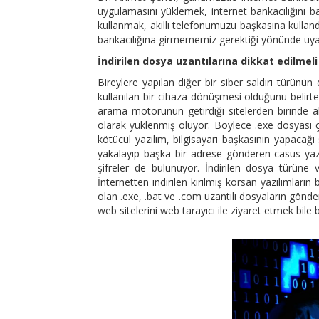
uygulamasını yüklemek, internet bankacılığını b
kullanmak, akıllı telefonumuzu başkasına kullan
bankacılığına girmememiz gerektiği yönünde uya
İndirilen dosya uzantılarına dikkat edilmeli
Bireylere yapılan diğer bir siber saldırı türünün 
kullanılan bir cihaza dönüşmesi olduğunu belirte
arama motorunun getirdiği sitelerden birinde alt
olarak yüklenmiş oluyor. Böylece .exe dosyası ça
kötücül yazılım, bilgisayarı başkasının yapacağı s
yakalayıp başka bir adrese gönderen casus yazılı
şifreler de bulunuyor. İndirilen dosya türüne 
İnternetten indirilen kırılmış korsan yazılımların
olan .exe, .bat ve .com uzantılı dosyaların gönde
web sitelerini web tarayıcı ile ziyaret etmek bile b