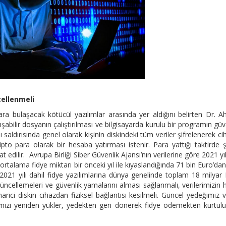
cellenmeli
lara bulaşacak kötücül yazılımlar arasında yer aldığını belirten Dr. 
şabilir dosyanın çalıştırılması ve bilgisayarda kurulu bir programın güv
ı saldırısında genel olarak kişinin diskindeki tüm veriler şifrelenerek ci
pto para olarak bir hesaba yatırması istenir. Para yattığı taktirde şi
at edilir. Avrupa Birliği Siber Güvenlik Ajansı’nın verilerine göre 2021 yı
ortalama fidye miktarı bir önceki yıl ile kıyaslandığında 71 bin Euro’da
 2021 yılı dahil fidye yazılımlarına dünya genelinde toplam 18 milyar
güncellemeleri ve güvenlik yamalarını alması sağlanmalı, verilerimizin h
harici diskin cihazdan fiziksel bağlantısı kesilmeli. Güncel yedeğimiz 
emimizi yeniden yükler, yedekten geri dönerek fidye ödemekten kurtulu