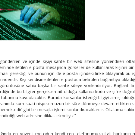
gönderilen ve içinde kişiyi sahte bir web sitesine yönlendiren olt
inde iletilen e-posta mesajında görseller de kullanılarak kişinin bir
ası gerektiği ve bunun için de e-posta içindeki linke tıklayarak bu i
lerindendir. Kişi kendisine iletilen e-postada belirtilen bağlantıya tıkladı
görüntüsüne sahip başka bir sahte siteye yönlendiriliyor. Bağlantı li
irdiğinde bu bilgiler gerçekten ait olduğu kullanıcı kodu ve şifre doğr
tabanına kaydolacaktır. Burada korsanlar istediği bilgiyi almış olduğu
ekranında kum saati nispeten uzun bir süre dönmeye devam ettikten 
mektedir’ gibi bir mesajla işlemi sonlandıracaklardır. Oltalama saldır
lendirdiği web adresine dikkat etmeliyiz.”
ğında en güvenli metodun kendi cep telefonumuza ilgili bankanın 