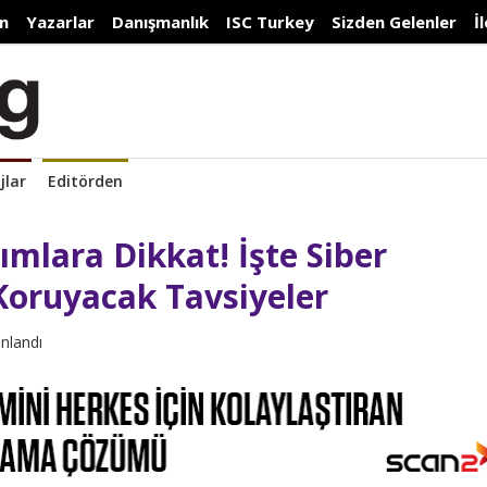
n
Yazarlar
Danışmanlık
ISC Turkey
Sizden Gelenler
İ
jlar
Editörden
ımlara Dikkat! İşte Siber
i Koruyacak Tavsiyeler
ınlandı