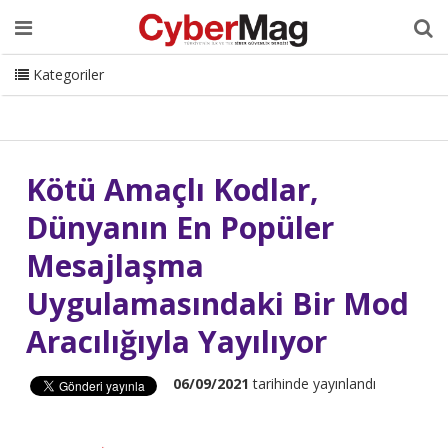
Ana Sayfa
Hakkımızda
Dergi
Editörden
Yazarlar
Danışmanlık
ISC Turkey
Sizden Gelenler
İletişim
Kategoriler
CyberMag Logo
Kötü Amaçlı Kodlar,
Dünyanın En Popüler
Mesajlaşma
Uygulamasındaki Bir Mod
Aracılığıyla Yayılıyor
06/09/2021
tarihinde yayınlandı