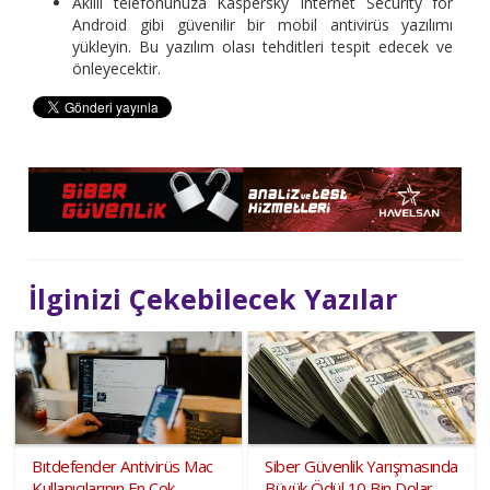
Akıllı telefonunuza Kaspersky Internet Security for
Android gibi güvenilir bir mobil antivirüs yazılımı
yükleyin. Bu yazılım olası tehditleri tespit edecek ve
önleyecektir.
İlginizi Çekebilecek Yazılar
Bıtdefender Antivirüs Mac
Siber Güvenlik Yarışmasında
Kullanıcılarının En Çok
Büyük Ödül 10 Bin Dolar