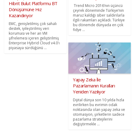
Hibrit Bulut Platformu BT
Trend Micro 2016’nın üçüncü
Dönüşümüne Hız
çeyrek döneminde Türkiye’nin
Kazandırıyor
maruz kaldığı siber saldırılarla
ilgili rakamları açıkladı. Türkiye
EMC, genişletilmiş çok sahalı
bu dönemde dünyada en çok
destek, iyileştirilmiş veri
fidye ...
koruması ve her an VM
şifrelemesi içeren geliştirilmiş
Enterprise Hybrid Cloud v4.0'ı
piyasaya sürdüğünü ...
Yapay Zeka İle
Pazarlamanın Kuralları
Yeniden Yazılıyor
Dijital dünya son 10 yılda hızla
evrilirken bu evrimin odak
noktasında olan yapay zeka ve
otomasyon, şirketlerin sadece
pazarlama stratejilerini
değiştirmekle ...