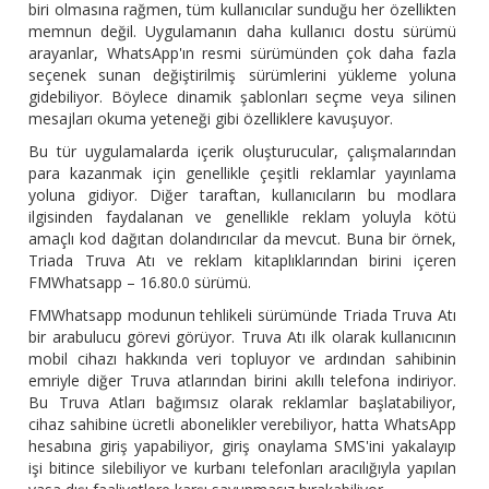
biri olmasına rağmen, tüm kullanıcılar sunduğu her özellikten
memnun değil. Uygulamanın daha kullanıcı dostu sürümü
arayanlar, WhatsApp'ın resmi sürümünden çok daha fazla
seçenek sunan değiştirilmiş sürümlerini yükleme yoluna
gidebiliyor. Böylece dinamik şablonları seçme veya silinen
mesajları okuma yeteneği gibi özelliklere kavuşuyor.
Bu tür uygulamalarda içerik oluşturucular, çalışmalarından
para kazanmak için genellikle çeşitli reklamlar yayınlama
yoluna gidiyor. Diğer taraftan, kullanıcıların bu modlara
ilgisinden faydalanan ve genellikle reklam yoluyla kötü
amaçlı kod dağıtan dolandırıcılar da mevcut. Buna bir örnek,
Triada Truva Atı ve reklam kitaplıklarından birini içeren
FMWhatsapp – 16.80.0 sürümü.
FMWhatsapp modunun tehlikeli sürümünde Triada Truva Atı
bir arabulucu görevi görüyor. Truva Atı ilk olarak kullanıcının
mobil cihazı hakkında veri topluyor ve ardından sahibinin
emriyle diğer Truva atlarından birini akıllı telefona indiriyor.
Bu Truva Atları bağımsız olarak reklamlar başlatabiliyor,
cihaz sahibine ücretli abonelikler verebiliyor, hatta WhatsApp
hesabına giriş yapabiliyor, giriş onaylama SMS'ini yakalayıp
işi bitince silebiliyor ve kurbanı telefonları aracılığıyla yapılan