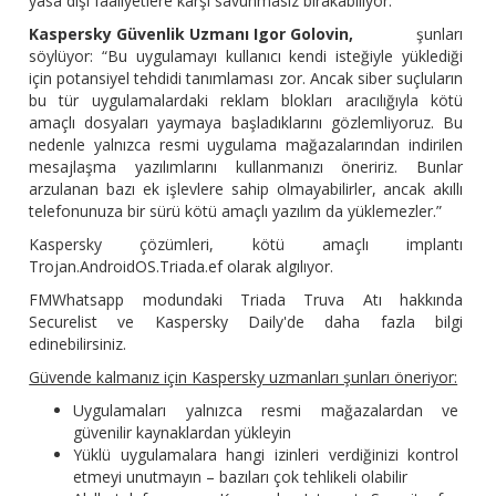
yasa dışı faaliyetlere karşı savunmasız bırakabiliyor.
Kaspersky Güvenlik Uzmanı Igor Golovin,
şunları
söylüyor: “Bu uygulamayı kullanıcı kendi isteğiyle yüklediği
için potansiyel tehdidi tanımlaması zor. Ancak siber suçluların
bu tür uygulamalardaki reklam blokları aracılığıyla kötü
amaçlı dosyaları yaymaya başladıklarını gözlemliyoruz. Bu
nedenle yalnızca resmi uygulama mağazalarından indirilen
mesajlaşma yazılımlarını kullanmanızı öneririz. Bunlar
arzulanan bazı ek işlevlere sahip olmayabilirler, ancak akıllı
telefonunuza bir sürü kötü amaçlı yazılım da yüklemezler.”
Kaspersky çözümleri, kötü amaçlı implantı
Trojan.AndroidOS.Triada.ef olarak algılıyor.
FMWhatsapp modundaki Triada Truva Atı hakkında
Securelist ve Kaspersky Daily'de daha fazla bilgi
edinebilirsiniz.
Güvende kalmanız için Kaspersky uzmanları şunları öneriyor:
Uygulamaları yalnızca resmi mağazalardan ve
güvenilir kaynaklardan yükleyin
Yüklü uygulamalara hangi izinleri verdiğinizi kontrol
etmeyi unutmayın – bazıları çok tehlikeli olabilir