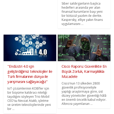
Siber saldırganların başlıca
hedefleri arasında yer alan
finansal kurumların başı yeni
bir kötücül yazılım ile dertte.
Kaspersky, elliye yakın finans
uygulamasını ...
"Endüstri 4.0 için
Cisco Raporu: Güvenlikte En
geliştirdiğimiz teknolojiler ile
Büyük Zorluk, Karmaşıklıkla
Türk firmalarının dünya ile
Mücadele
yarışmasını sağlayacağız"
Cisco’nun 13 ülkeden 2800
güvenlik profesyoneliyle
IoT çözümlerinin KOBİ’ler için
yaptığı araştırmaya göre, üst
bir büyüme kaldıracı niteliği
düzey yöneticiler güvenliği hâlâ
taşıdığını söyleyen Trio Mobil
en önemli öncelik kabul ediyor.
CEO’su Nevzat Ataklı, işletme
Altıncısı yayımlanan ...
ve üretim teknolojilerinde yeni
bir ...