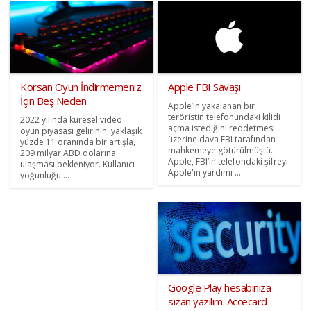
Korsan Oyun İndirmemeniz
Apple FBI Savaşı
İçin Beş Neden
Apple’ın yakalanan bir
teröristin telefonundaki kilidi
2022 yılında küresel video
açma istediğini reddetmesi
oyun piyasası gelirinin, yaklaşık
üzerine dava FBI tarafından
yüzde 11 oranında bir artışla,
mahkemeye götürülmüştü.
209 milyar ABD dolarına
Apple, FBI’ın telefondaki şifreyi
ulaşması bekleniyor. Kullanıcı
Apple'ın yardımı ...
yoğunluğu ...
Google Play hesabınıza
sızan yazılım: Accecard