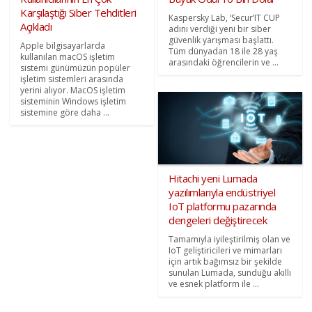
Karşılaştığı Siber Tehditleri
Kaspersky Lab, ‘Secur’IT CUP
Açıkladı
adını verdiği yeni bir siber
güvenlik yarışması başlattı.
Apple bilgisayarlarda
Tüm dünyadan 18 ile 28 yaş
kullanılan macOS işletim
arasındaki öğrencilerin ve ...
sistemi günümüzün popüler
işletim sistemleri arasında
yerini alıyor. MacOS işletim
sisteminin Windows işletim
sistemine göre daha ...
Hitachi yeni Lumada
yazılımlarıyla endüstriyel
IoT platformu pazarında
dengeleri değiştirecek
Tamamıyla iyileştirilmiş olan ve
IoT geliştiricileri ve mimarları
için artık bağımsız bir şekilde
sunulan Lumada, sunduğu akıllı
ve esnek platform ile ...