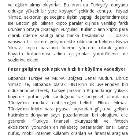
ve eğitim almış oluyorlar. Bu oran da Türkiye’yi dünyada
oldukça yüksek bir yere koyuyor’’ şeklinde konuştu. Niyazi
Yılmaz, sektörün geleceğine ilişkin yaptığı değerlendirmede
ise Bitcoin gibi bilinen kripto paralar dışında yenilikçi farklı
ürünlerin ortaya çıkacağını vurguladı. Kullanıcıların kripto para
olarak ödeme yaptığı ama banka hesaplarına TL olarak
yansıyan bir sistem geliştirmekte olduklarını belirten Niyazi
Yılmaz, kripto paraların ödeme yöntemi olarak günlük
hayatta kullanılması adına çalışmalar yürüttüklerini de
sözlerine ekledi.
Pazar gelişime çok açık ve hızlı bir büyüme vadediyor
Bitpanda Türkiye ve MENA Bölgesi Genel Müdürü Elbruz
Yılmaz ise, Bitpanda olarak FINTR’nin ilk üyelerinden biri
olduklarını belirterek, Türkiye pazarının Bitpanda için yüksek
büyüme potansiyeli sunduğunu ve bölgesel olarak da
Türkiye’nin merkez olabileceğini belirtti. Elbruz Yılmaz,
Türkiye’nin kripto para piyasası açısından güçlü ve gelişen
hacimlerle dünyanın sayılı pazarlarından biri olduğunu dile
getirerek, ‘’Türkiye finansal okuryazarlık ve fintech
ekosistemi yönünden en rekabetçi pazarlardan birisi. Genç
nüfus, mobil internet kullanım oranları ve finansal araçlara