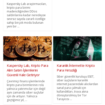
Kaspersky Lab araştırmacıları,
kripto para birimi
madenciliğinden DDos
saldırılarına kadar neredeyse
sınırsız sayıda zararlı özelliğe
sahip birçok modu bulunan
yeni bir ...
Kaspersky Lab, Kripto Para
Karanlık İnternette Kripto
Alım Satım İşlemlerini
Para Hırsızlığı
Güvenli Hale Getiriyor
Siber güvenlik kuruluşu ESET,
siber suçluların karanlık
Çevrimiçi finans işlemlerinde
internet pazarındaki alıcılardan
kripto para birimlerinin rolü
sanal para çalmak için
yalnızca yatırımcılar için değil
kullandıkları, truva atına
aynı zamanda siber suçlular
dönüştürülmüş bir Tor
için de artıyor. Yalnızca
Tarayıcısı ...
geçtiğimiz yıl, ...