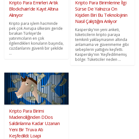
Kripto Para Emirleri Artık
Kripto Para Birimlerine İlgi
Blockchain’de Kayıt Altına
Sürse De Yalnızca On
Alınıyor
Kişiden Biri Bu Teknolojinin
Nasıl Çalıştığını Anlıyor
Kripto para işlem hacminde
pek çok Avrupa ülkesini geride
Kaspersky'nin yeni anketi,
bırakan Türkiye’de
tüketicilerin kripto paraya
yatırımcıların en çok
temkinli yaklaşmasının altında
ilgilendikleri konuların başında,
anlamama ve güvenmeme gibi
cüzdanlarını güvenli bir şekilde
sebeplerin yattığını keşfetti.
...
Kaspersky'nin 'Keşfedilmemiş
bölge: Tüketiciler neden ...
Kripto Para Birimi
Madenciliğinden DDos
Saldırılarına Kadar Uzanan
Yeni Bir Truva Atı
Keşfedildi: Loapi