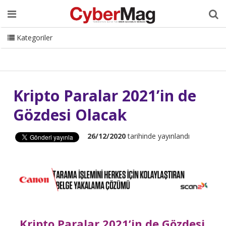
Ana Sayfa
Hakkımızda
Dergi
Editörden
Yazarlar
Danışmanlık
ISC Turkey
Sizden Gelenler
İletişim
Kategoriler
CyberMag Logo
Kripto Paralar 2021’in de
Gözdesi Olacak
26/12/2020
tarihinde yayınlandı
Kripto Paralar 2021’in de Gözdesi