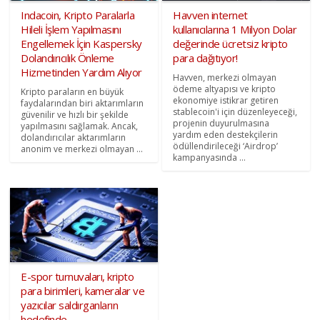
Indacoin, Kripto Paralarla
Havven internet
Hileli İşlem Yapılmasını
kullanıcılarına 1 Milyon Dolar
Engellemek İçin Kaspersky
değerinde ücretsiz kripto
Dolandırıcılık Önleme
para dağıtıyor!
Hizmetinden Yardım Alıyor
Havven, merkezi olmayan
ödeme altyapısı ve kripto
Kripto paraların en büyük
ekonomiye istikrar getiren
faydalarından biri aktarımların
stablecoin'i için düzenleyeceği,
güvenilir ve hızlı bir şekilde
projenin duyurulmasına
yapılmasını sağlamak. Ancak,
yardım eden destekçilerin
dolandırıcılar aktarımların
ödüllendirileceği ‘Airdrop’
anonim ve merkezi olmayan ...
kampanyasında ...
E-spor turnuvaları, kripto
para birimleri, kameralar ve
yazıcılar saldırganların
hedefinde