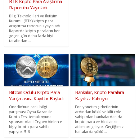
BTK Kripto Para Araştırma
Raporu’nu Yayınladı
Bilgi Teknolojileri ve İletişim
Kurumu (BTK) kripto para
araştırma raporunu yayınladı.
Raporda kripto paraların her
geçen gün daha fazla kişi
tarafından ...
Bitcoin Ödüllü Kripto Para
Bankalar, Kripto Paralara
Yarışmasına Kayıtlar Başladı
Kayıtsız Kalmıyor
Onedio’nun canlı bilgi
Fon yönetim şirketlerinin
yarışması Oyna Kazan ile
ardından köklü ve kilit role
Kripto Fest temalı oyuna
sahip olan bankalardan da
sponsor olan ICrypex binlerce
kripto para ve blokzincir
kişiyi kripto para sahibi
atılımları geliyor. Geçtiğimiz
yapıyor. 5-6 ...
haftalarda yüklü ...