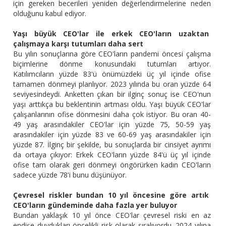
için gereken becerileri yeniden değerlendirmelerine neden
olduğunu kabul ediyor.
Yaşı büyük CEO'lar ile erkek CEO'ların uzaktan
çalışmaya karşı tutumları daha sert
Bu yılın sonuçlarına göre CEO'ların pandemi öncesi çalışma
biçimlerine dönme konusundaki tutumları artıyor.
Katılımcıların yüzde 83'ü önümüzdeki üç yıl içinde ofise
tamamen dönmeyi planlıyor. 2023 yılında bu oran yüzde 64
seviyesindeydi. Anketten çıkan bir ilginç sonuç ise CEO'nun
yaşı arttıkça bu beklentinin artması oldu. Yaşı büyük CEO'lar
çalışanlarının ofise dönmesini daha çok istiyor. Bu oran 40-
49 yaş arasındakiler CEO'lar için yüzde 75, 50-59 yaş
arasındakiler için yüzde 83 ve 60-69 yaş arasındakiler için
yüzde 87. İlginç bir şekilde, bu sonuçlarda bir cinsiyet ayrımı
da ortaya çıkıyor: Erkek CEO'ların yüzde 84'ü üç yıl içinde
ofise tam olarak geri dönmeyi öngörürken kadın CEO'ların
sadece yüzde 78'i bunu düşünüyor.
Çevresel riskler bundan 10 yıl öncesine göre artık
CEO'ların gündeminde daha fazla yer buluyor
Bundan yaklaşık 10 yıl önce CEO'lar çevresel riski en az
endişe duydukları öncelikli risk olarak sıralıyordu. 2024 yılına