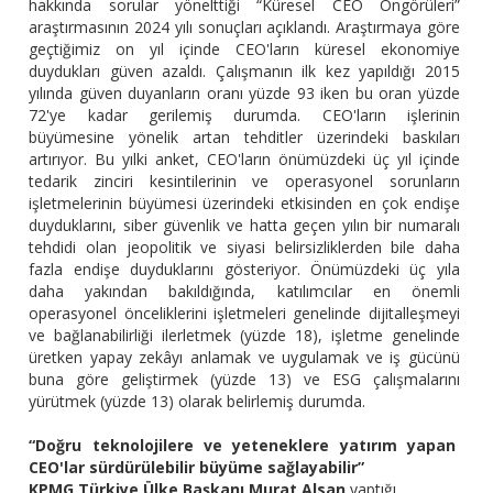
hakkında sorular yönelttiği “Küresel CEO Öngörüleri”
araştırmasının 2024 yılı sonuçları açıklandı. Araştırmaya göre
geçtiğimiz on yıl içinde CEO'ların küresel ekonomiye
duydukları güven azaldı. Çalışmanın ilk kez yapıldığı 2015
yılında güven duyanların oranı yüzde 93 iken bu oran yüzde
72'ye kadar gerilemiş durumda. CEO'ların işlerinin
büyümesine yönelik artan tehditler üzerindeki baskıları
artırıyor. Bu yılki anket, CEO'ların önümüzdeki üç yıl içinde
tedarik zinciri kesintilerinin ve operasyonel sorunların
işletmelerinin büyümesi üzerindeki etkisinden en çok endişe
duyduklarını, siber güvenlik ve hatta geçen yılın bir numaralı
tehdidi olan jeopolitik ve siyasi belirsizliklerden bile daha
fazla endişe duyduklarını gösteriyor. Önümüzdeki üç yıla
daha yakından bakıldığında, katılımcılar en önemli
operasyonel önceliklerini işletmeleri genelinde dijitalleşmeyi
ve bağlanabilirliği ilerletmek (yüzde 18), işletme genelinde
üretken yapay zekâyı anlamak ve uygulamak ve iş gücünü
buna göre geliştirmek (yüzde 13) ve ESG çalışmalarını
yürütmek (yüzde 13) olarak belirlemiş durumda.
“Doğru teknolojilere ve yeteneklere yatırım yapan
CEO'lar sürdürülebilir büyüme sağlayabilir”
KPMG Türkiye Ülke Başkanı Murat Alsan
yaptığı