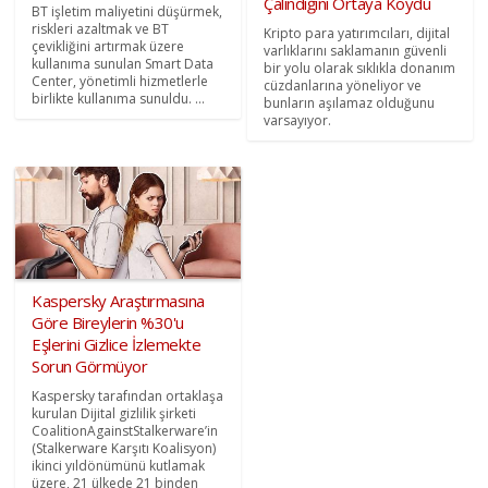
Çalındığını Ortaya Koydu
BT işletim maliyetini düşürmek,
riskleri azaltmak ve BT
Kripto para yatırımcıları, dijital
çevikliğini artırmak üzere
varlıklarını saklamanın güvenli
kullanıma sunulan Smart Data
bir yolu olarak sıklıkla donanım
Center, yönetimli hizmetlerle
cüzdanlarına yöneliyor ve
birlikte kullanıma sunuldu. ...
bunların aşılamaz olduğunu
varsayıyor.
Kaspersky Araştırmasına
Göre Bireylerin %30'u
Eşlerini Gizlice İzlemekte
Sorun Görmüyor
Kaspersky tarafından ortaklaşa
kurulan Dijital gizlilik şirketi
CoalitionAgainstStalkerware’in
(Stalkerware Karşıtı Koalisyon)
ikinci yıldönümünü kutlamak
üzere, 21 ülkede 21 binden