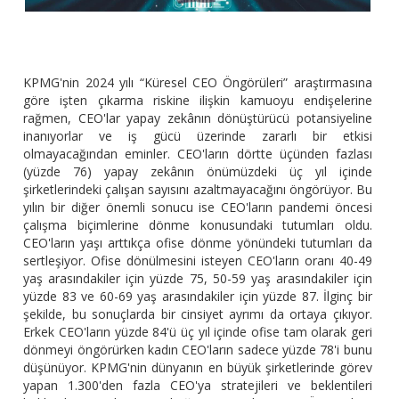
KPMG'nin 2024 yılı “Küresel CEO Öngörüleri” araştırmasına
göre işten çıkarma riskine ilişkin kamuoyu endişelerine
rağmen, CEO'lar yapay zekânın dönüştürücü potansiyeline
inanıyorlar ve iş gücü üzerinde zararlı bir etkisi
olmayacağından eminler. CEO'ların dörtte üçünden fazlası
(yüzde 76) yapay zekânın önümüzdeki üç yıl içinde
şirketlerindeki çalışan sayısını azaltmayacağını öngörüyor. Bu
yılın bir diğer önemli sonucu ise CEO'ların pandemi öncesi
çalışma biçimlerine dönme konusundaki tutumları oldu.
CEO'ların yaşı arttıkça ofise dönme yönündeki tutumları da
sertleşiyor. Ofise dönülmesini isteyen CEO'ların oranı 40-49
yaş arasındakiler için yüzde 75, 50-59 yaş arasındakiler için
yüzde 83 ve 60-69 yaş arasındakiler için yüzde 87. İlginç bir
şekilde, bu sonuçlarda bir cinsiyet ayrımı da ortaya çıkıyor.
Erkek CEO'ların yüzde 84'ü üç yıl içinde ofise tam olarak geri
dönmeyi öngörürken kadın CEO'ların sadece yüzde 78'i bunu
düşünüyor. KPMG'nin dünyanın en büyük şirketlerinde görev
yapan 1.300'den fazla CEO'ya stratejileri ve beklentileri