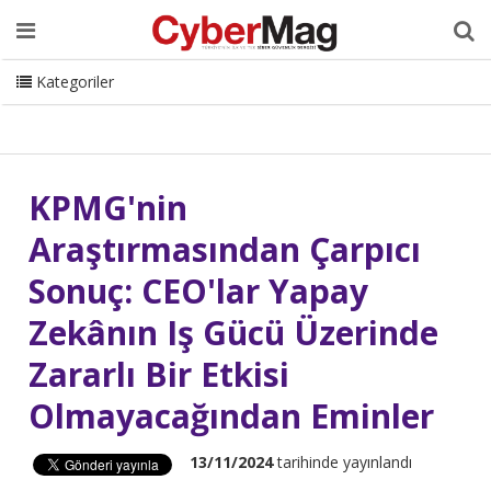
Ana Sayfa
Hakkımızda
Dergi
Editörden
Yazarlar
Danışmanlık
ISC Turkey
Sizden Gelenler
İletişim
Kategoriler
CyberMag Logo
KPMG'nin
Araştırmasından Çarpıcı
Sonuç: CEO'lar Yapay
Zekânın Iş Gücü Üzerinde
Zararlı Bir Etkisi
Olmayacağından Eminler
13/11/2024
tarihinde yayınlandı