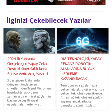
İlginizi Çekebilecek Yazılar
2024 İlk Yarısında
“6G TEKNOLOJİSİ, YAPAY
Gerçekleşen Yapay Zeka
ZEKA VE ROBOTİK
Destekli Siber Saldırılarda
ALANLARINA BÜYÜK
Endişe Verici Artış Yaşandı
İLERLEME
KAZANDIRACAK”
Siber güvenlik alanında
dünyanın önde gelen
Tüm dünyada gözler hızla
şirketlerinden Trend Micro'nun
gelişen ağ teknolojileriyle, hızla
hazırladığı rapor, son
gelişen teknolojik yeniliklerde.
zamanlarda emniyet güçlerinin
4. nesil ağ teknolojileri günlük
baskısı ve çeşitli yasal
yaşama ancak adapte
uygulamalar nedeniyle ...
olmuşken, günümüzde ...