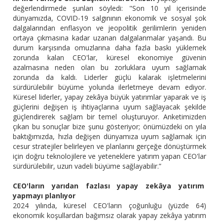
değerlendirmede şunları söyledi: "Son 10 yıl içerisinde
dünyamızda, COVID-19 salgınının ekonomik ve sosyal şok
dalgalarından enflasyon ve jeopolitik gerilimlerin yeniden
ortaya çıkmasına kadar uzanan dalgalanmalar yaşandı. Bu
durum karşısında omuzlarına daha fazla baskı yüklemek
zorunda kalan CEO'lar, küresel ekonomiye güvenin
azalmasına neden olan bu zorluklara uyum sağlamak
zorunda da kaldı. Liderler güçlü kalarak işletmelerini
sürdürülebilir büyüme yolunda ilerletmeye devam ediyor.
Küresel liderler, yapay zekâya büyük yatırımlar yaparak ve iş
güçlerini değişen iş ihtiyaçlarına uyum sağlayacak şekilde
güçlendirerek sağlam bir temel oluşturuyor. Anketimizden
çıkan bu sonuçlar bize şunu gösteriyor; önümüzdeki on yıla
baktığımızda, hızla değişen dünyamıza uyum sağlamak için
cesur stratejiler belirleyen ve planlarını gerçeğe dönüştürmek
için doğru teknolojilere ve yeteneklere yatırım yapan CEO'lar
sürdürülebilir, uzun vadeli büyüme sağlayabilir.”
CEO'ların yarıdan fazlası yapay zekâya yatırım
yapmayı planlıyor
2024 yılında, küresel CEO'ların çoğunluğu (yüzde 64)
ekonomik koşullardan bağımsız olarak yapay zekâya yatırım