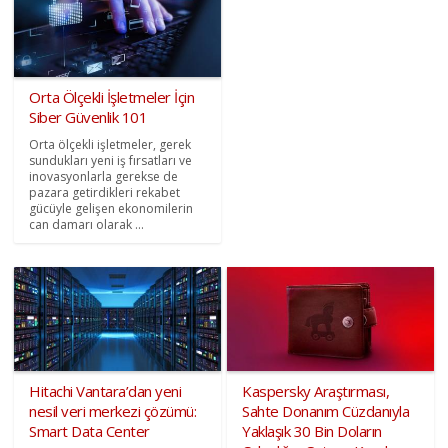
Orta Ölçekli İşletmeler İçin
Siber Güvenlik 101
Orta ölçekli işletmeler, gerek
sundukları yeni iş fırsatları ve
inovasyonlarla gerekse de
pazara getirdikleri rekabet
gücüyle gelişen ekonomilerin
can damarı olarak ...
Hitachi Vantara’dan yeni
Kaspersky Araştırması,
nesil veri merkezi çözümü:
Sahte Donanım Cüzdanıyla
Smart Data Center
Yaklaşık 30 Bin Doların