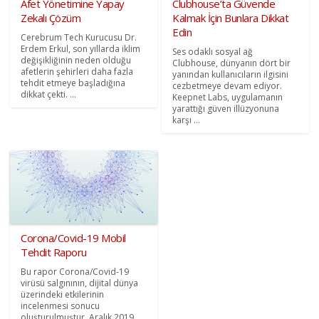
Afet Yönetimine Yapay
Clubhouse’ta Güvende
Zekalı Çözüm
Kalmak İçin Bunlara Dikkat
Edin
Cerebrum Tech Kurucusu Dr.
Erdem Erkul, son yıllarda iklim
Ses odaklı sosyal ağ
değişikliğinin neden olduğu
Clubhouse, dünyanın dört bir
afetlerin şehirleri daha fazla
yanından kullanıcıların ilgisini
tehdit etmeye başladığına
cezbetmeye devam ediyor.
dikkat çekti. ...
Keepnet Labs, uygulamanın
yarattığı güven illüzyonuna
karşı ...
Corona/Covid-19 Mobil
Tehdit Raporu
Bu rapor Corona/Covid-19
virüsü salgınının, dijital dünya
üzerindeki etkilerinin
incelenmesi sonucu
oluşturulmuştur. Aralık 2019