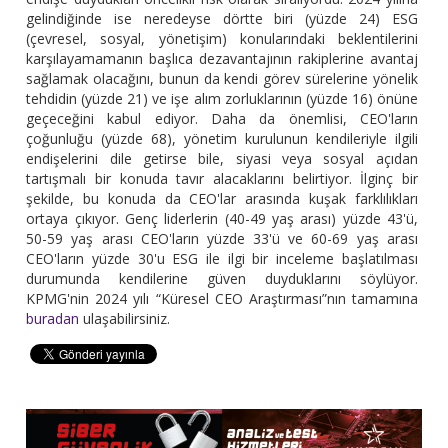
gelindiğinde ise neredeyse dörtte biri (yüzde 24) ESG
(çevresel, sosyal, yönetişim) konularındaki beklentilerini
karşılayamamanın başlıca dezavantajının rakiplerine avantaj
sağlamak olacağını, bunun da kendi görev sürelerine yönelik
tehdidin (yüzde 21) ve işe alım zorluklarının (yüzde 16) önüne
geçeceğini kabul ediyor. Daha da önemlisi, CEO'ların
çoğunluğu (yüzde 68), yönetim kurulunun kendileriyle ilgili
endişelerini dile getirse bile, siyasi veya sosyal açıdan
tartışmalı bir konuda tavır alacaklarını belirtiyor. İlginç bir
şekilde, bu konuda da CEO'lar arasında kuşak farklılıkları
ortaya çıkıyor. Genç liderlerin (40-49 yaş arası) yüzde 43'ü,
50-59 yaş arası CEO'ların yüzde 33'ü ve 60-69 yaş arası
CEO'ların yüzde 30'u ESG ile ilgi bir inceleme başlatılması
durumunda kendilerine güven duyduklarını söylüyor.
KPMG'nin 2024 yılı “Küresel CEO Araştırması”nın tamamına
buradan
ulaşabilirsiniz.