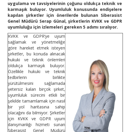
uygulama ve tavsiyelerinin çoğunu oldukça teknik ve
karmaşık buluyor. Uyumluluk konusunda endişelere
kapılan şirketler için önerilerde bulunan Siberasist
Genel Müdürü Serap Günal, şirketlerin KVKK ve GDPR
uyumluluğu için izlemeleri gereken 5 adımı sıralıyor.
KVKK ve GDPR’ye uyum
sağlamak ve yönetmeliğe
göre hareket etmek isteyen
şirketler, bu konuda alınacak
hukuki ve teknik önlemleri
oldukça karmaşık buluyor.
Özellikle hukuki ve teknik
tedbirlerin birlikte
yürütülmesini sağlamada
yetersiz kalan birçok şirket,
uyumluluk sürecini etkili bir
şekilde tamamlamak için nasıl
bir yol haritasına sahip
olacağını da bilmiyor. Şirketler
için KVKK ve GDPR uyum
danışmanlığı hizmeti sunan
Siberasist Genel Müdürü