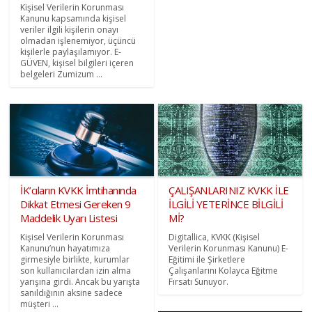
Kişisel Verilerin Korunması
Kanunu kapsamında kişisel
veriler ilgili kişilerin onayı
olmadan işlenemiyor, üçüncü
kişilerle paylaşılamıyor. E-
GÜVEN, kişisel bilgileri içeren
belgeleri Zumizum ...
İK’cıların KVKK İmtihanında
ÇALIŞANLARINIZ KVKK İLE
Dikkat Etmesi Gereken 9
İLGİLİ YETERİNCE BİLGİLİ
Maddelik Uyarı Listesi
Mİ?
Kişisel Verilerin Korunması
Digitallica, KVKK (Kişisel
Kanunu’nun hayatımıza
Verilerin Korunması Kanunu) E-
girmesiyle birlikte, kurumlar
Eğitimi ile Şirketlere
son kullanıcılardan izin alma
Çalışanlarını Kolayca Eğitme
yarışına girdi. Ancak bu yarışta
Fırsatı Sunuyor.
sanıldığının aksine sadece
müşteri ...