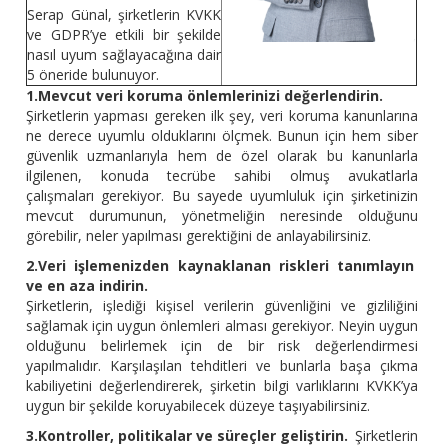
Serap Günal, şirketlerin KVKK
ve GDPR’ye etkili bir şekilde
nasıl uyum sağlayacağına dair
5 öneride bulunuyor.
1.Mevcut veri koruma önlemlerinizi değerlendirin.
Şirketlerin yapması gereken ilk şey, veri koruma kanunlarına
ne derece uyumlu olduklarını ölçmek. Bunun için hem siber
güvenlik uzmanlarıyla hem de özel olarak bu kanunlarla
ilgilenen, konuda tecrübe sahibi olmuş avukatlarla
çalışmaları gerekiyor. Bu sayede uyumluluk için şirketinizin
mevcut durumunun, yönetmeliğin neresinde olduğunu
görebilir, neler yapılması gerektiğini de anlayabilirsiniz.
2.Veri işlemenizden kaynaklanan riskleri tanımlayın
ve en aza indirin.
Şirketlerin, işlediği kişisel verilerin güvenliğini ve gizliliğini
sağlamak için uygun önlemleri alması gerekiyor. Neyin uygun
olduğunu belirlemek için de bir risk değerlendirmesi
yapılmalıdır. Karşılaşılan tehditleri ve bunlarla başa çıkma
kabiliyetini değerlendirerek, şirketin bilgi varlıklarını KVKK’ya
uygun bir şekilde koruyabilecek düzeye taşıyabilirsiniz.
3.Kontroller, politikalar ve süreçler geliştirin.
Şirketlerin