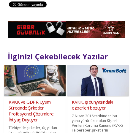
İlginizi Çekebilecek Yazılar
KVKK ve GDPR Uyum
KVKK, iş dünyasındaki
Sürecinde Şirketler
ezberleri bozuyor
Profesyonel Çözümlere
7 Nisan 2016 tarihinden bu
İhtiyaç Duyuyor
yana yürürlükte olan Kişisel
Verileri Koruma Kanunu (KVKK)
Türkiye’de şirketler, üç yıldan
ile beraber şirketlerin
fazla süredir yürürlükte olan