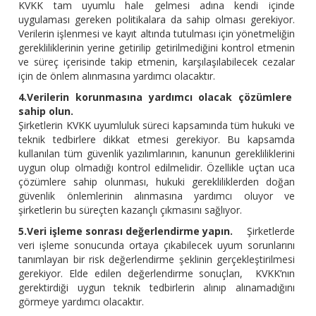
KVKK tam uyumlu hale gelmesi adına kendi içinde
uygulaması gereken politikalara da sahip olması gerekiyor.
Verilerin işlenmesi ve kayıt altında tutulması için yönetmeliğin
gerekliliklerinin yerine getirilip getirilmediğini kontrol etmenin
ve süreç içerisinde takip etmenin, karşılaşılabilecek cezalar
için de önlem alınmasına yardımcı olacaktır.
4.Verilerin korunmasına yardımcı olacak çözümlere
sahip olun.
Şirketlerin KVKK uyumluluk süreci kapsamında tüm hukuki ve
teknik tedbirlere dikkat etmesi gerekiyor. Bu kapsamda
kullanılan tüm güvenlik yazılımlarının, kanunun gerekliliklerini
uygun olup olmadığı kontrol edilmelidir. Özellikle uçtan uca
çözümlere sahip olunması, hukuki gerekliliklerden doğan
güvenlik önlemlerinin alınmasına yardımcı oluyor ve
şirketlerin bu süreçten kazançlı çıkmasını sağlıyor.
5.Veri işleme sonrası değerlendirme yapın.
Şirketlerde
veri işleme sonucunda ortaya çıkabilecek uyum sorunlarını
tanımlayan bir risk değerlendirme şeklinin gerçekleştirilmesi
gerekiyor. Elde edilen değerlendirme sonuçları, KVKK’nın
gerektirdiği uygun teknik tedbirlerin alınıp alınamadığını
görmeye yardımcı olacaktır.