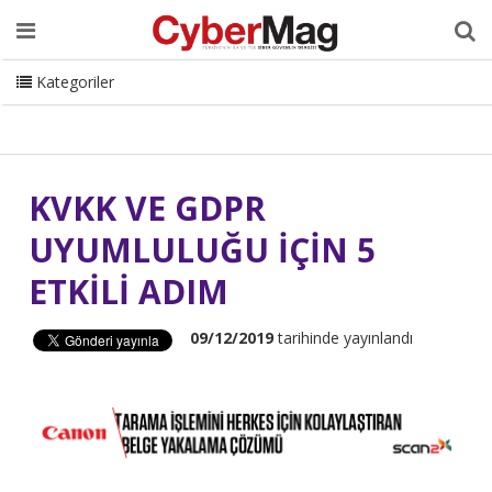
Ana Sayfa
Hakkımızda
Dergi
Editörden
Yazarlar
Danışmanlık
ISC Turkey
Sizden Gelenler
İletişim
Kategoriler
CyberMag Logo
KVKK VE GDPR
UYUMLULUĞU İÇİN 5
ETKİLİ ADIM
09/12/2019
tarihinde yayınlandı