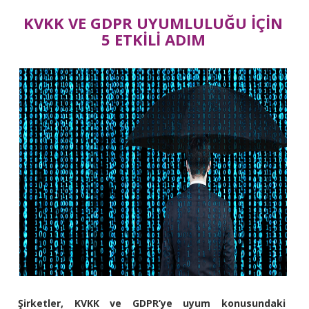
KVKK VE GDPR UYUMLULUĞU İÇİN
5 ETKİLİ ADIM
Şirketler, KVKK ve GDPR’ye uyum konusundaki