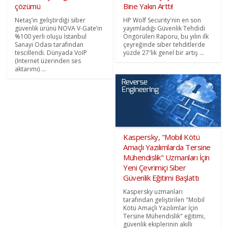
çözümü
Bine Yakın Arttı!
Netaş’ın geliştirdiği siber
HP Wolf Security'nin en son
güvenlik ürünü NOVA V-Gate’in
yayımladığı Güvenlik Tehdidi
%100 yerli oluşu İstanbul
Öngörüleri Raporu, bu yılın ilk
Sanayi Odası tarafından
çeyreğinde siber tehditlerde
tescillendi. Dünyada VoIP
yüzde 27'lik genel bir artış ...
(Internet üzerinden ses
aktarımı) ...
Kaspersky, "Mobil Kötü
Amaçlı Yazılımlarda Tersine
Mühendislik" Uzmanları İçin
Yeni Çevrimiçi Siber
Güvenlik Eğitimi Başlattı
Kaspersky uzmanları
tarafından geliştirilen "Mobil
Kötü Amaçlı Yazılımlar İçin
Tersine Mühendislik" eğitimi,
güvenlik ekiplerinin akıllı