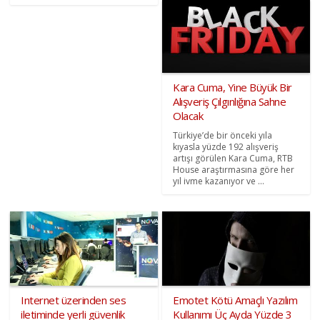
Kara Cuma, Yine Büyük Bir
Alışveriş Çılgınlığına Sahne
Olacak
Türkiye’de bir önceki yıla
kıyasla yüzde 192 alışveriş
artışı görülen Kara Cuma, RTB
House araştırmasına göre her
yıl ivme kazanıyor ve ...
Internet üzerinden ses
Emotet Kötü Amaçlı Yazılım
iletiminde yerli güvenlik
Kullanımı Üç Ayda Yüzde 3