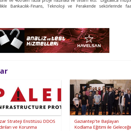
sine ve 400’den fazla proje hazırladı ve teslim etti. Digitallica müşte
ikle Bankacılık-Finans, Teknoloji ve Perakende sekörlerinde faal
lar
zar Strateji Enstitüsü DDOS
Gaziantep’te Başlayan
dırıları ve Korunma
Kodlama Eğitimi ile Geleceği