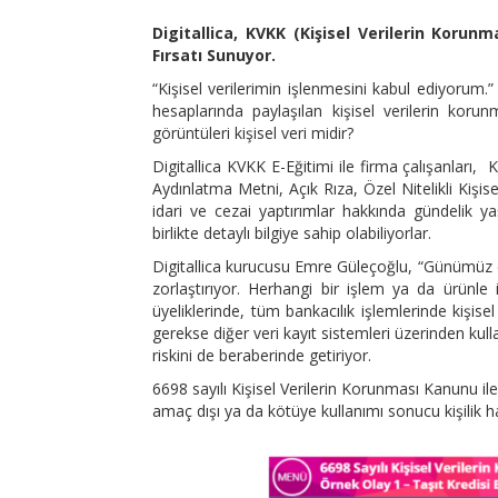
Digitallica, KVKK (Kişisel Verilerin Korunm
Fırsatı Sunuyor.
“Kişisel verilerimin işlenmesini kabul ediyorum
hesaplarında paylaşılan kişisel verilerin ko
görüntüleri kişisel veri midir?
Digitallica KVKK E-Eğitimi ile firma çalışanları, Kiş
Aydınlatma Metni, Açık Rıza, Özel Nitelikli Kişise
idari ve cezai yaptırımlar hakkında gündelik y
birlikte detaylı bilgiye sahip olabiliyorlar.
Digitallica kurucusu Emre Güleçoğlu, “Günümüz d
zorlaştırıyor. Herhangi bir işlem ya da ürünle 
üyeliklerinde, tüm bankacılık işlemlerinde kişisel v
gerekse diğer veri kayıt sistemleri üzerinden kull
riskini de beraberinde getiriyor.
6698 sayılı Kişisel Verilerin Korunması Kanunu ile, 
amaç dışı ya da kötüye kullanımı sonucu kişilik 