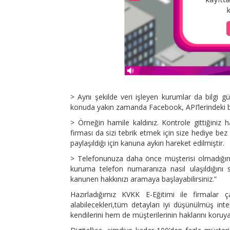
> Aynı şekilde veri işleyen kurumlar da bilgi g
konuda yakın zamanda Facebook, API’lerindeki bir
> Örneğin hamile kaldınız. Kontrole gittiğiniz ha
firması da sizi tebrik etmek için size hediye bez g
paylaşıldığı için kanuna aykırı hareket edilmiştir.
> Telefonunuza daha önce müşterisi olmadığınız 
kuruma telefon numaranıza nasıl ulaşıldığını 
kanunen hakkınızı aramaya başlayabilirsiniz.”
Hazırladığımız KVKK E-Eğitimi ile firmalar 
alabilecekleri,tüm detayları iyi düşünülmüş int
kendilerini hem de müşterilerinin haklarını koruyabil