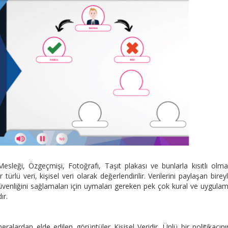
i, Mesleği, Özgeçmişi, Fotoğrafı, Taşıt plakası ve bunlarla kısıtlı ol
türlü veri, kişisel veri olarak değerlendirilir. Verilerini paylaşan bireyl
i güvenliğini sağlamaları için uymaları gereken pek çok kural ve uygula
ır.
alardan elde edilen görüntüler Kişisel Veridir. Ünlü bir politikacını