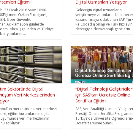
temleri Eğitimi
Dijital Uzmanları Yetişiyor
ih: 27 Ocak 2016 Saat: 10:00-
Geleceğin dijital uzmanlarını
00Eğitmen: Özkan Erdoğan*,
yetiştirmeye ve onlara dijital becer
EN, Siber Güvenlik
kazandırmaya odaklanan SAP Türk
anıAçıklamaSon günlerde
Re:Coded işbirliği ve Türk Kızılayın
demi sıkça işgal eden ve Türkiye
desteğiyle dezavantajlı gençlerin ..
ik altyapılarını ...
tim Sektöründe Dijital
“Dijital Teknoloji Geliştiriciler
nüşüm Veri Merkezlerinden
için SAS’tan Ücretsiz Online
çiyor
Sertifika Eğitimi
anbul’un merkezindeki veri merkezi
SAS, Veri Analitiği Uzmanı Yetiştire
ore, eğitim kurumlarının dijital
Prestijli Online Sertifika Programın
üşümünde veri merkezlerinin
Türkiye’de Üniversite Öğrencilerin
ünü açıklıyor.
Ücretsiz Erişime Sundu.