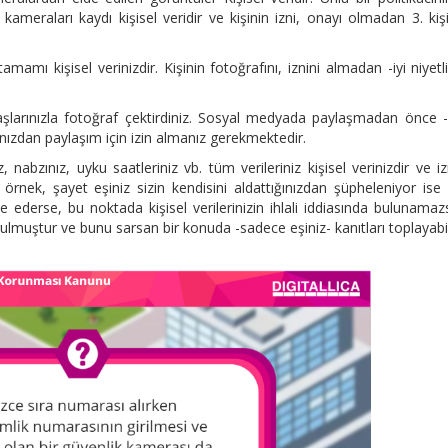
ameraları kaydı kişisel veridir ve kişinin izni, onayı olmadan 3. kişi
amı kişisel verinizdir. Kişinin fotoğrafını, iznini almadan -iyi niyetli
adaşlarınızla fotoğraf çektirdiniz. Sosyal medyada paylaşmadan önce 
nızdan paylaşım için izin almanız gerekmektedir.
z, nabzınız, uyku saatleriniz vb. tüm verileriniz kişisel verinizdir ve iz
rnek, şayet eşiniz sizin kendisini aldattığınızdan şüpheleniyor ise 
e ederse, bu noktada kişisel verilerinizin ihlali iddiasında bulunamazs
rulmuştur ve bunu sarsan bir konuda -sadece eşiniz- kanıtları toplayabil