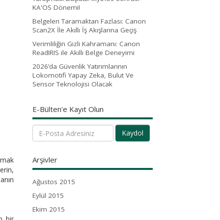
KA'OS Dönemi!
Belgeleri Taramaktan Fazlası: Canon
Scan2X İle Akıllı İş Akışlarına Geçiş
Verimliliğin Gizli Kahramanı: Canon
ReadIRIS ile Akıllı Belge Deneyimi
2026’da Güvenlik Yatırımlarının
Lokomotifi Yapay Zeka, Bulut Ve
Sensor Teknolojisi Olacak
E-Bülten'e Kayıt Olun
Kaydol
Arşivler
mamak
erin,
manın
Ağustos 2015
Eylül 2015
Ekim 2015
n bir