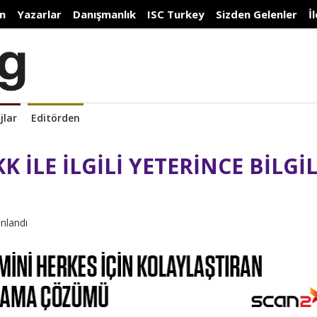
n
Yazarlar
Danışmanlık
ISC Turkey
Sizden Gelenler
İ
jlar
Editörden
 İLE İLGİLİ YETERİNCE BİLGİL
ınlandı