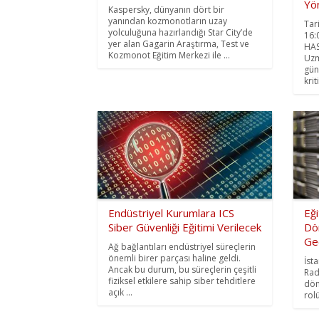
Yön
Kaspersky, dünyanın dört bir
yanından kozmonotların uzay
Tar
yolculuğuna hazırlandığı Star City’de
16:
yer alan Gagarin Araştırma, Test ve
HAS
Kozmonot Eğitim Merkezi ile ...
Uzm
gün
krit
Endüstriyel Kurumlara ICS
Eği
Siber Güvenliği Eğitimi Verilecek
Dö
Ge
Ağ bağlantıları endüstriyel süreçlerin
önemli birer parçası haline geldi.
İst
Ancak bu durum, bu süreçlerin çeşitli
Rad
fiziksel etkilere sahip siber tehditlere
dön
açık ...
rol