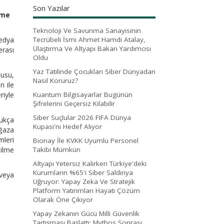
Son Yazılar
tme
Teknoloji Ve Savunma Sanayisinin
medya
Tecrübeli İsmi Ahmet Hamdi Atalay,
Ulaştırma Ve Altyapı Bakan Yardımcısı
rası
Oldu
Yaz Tatilinde Çocukları Siber Dünyadan
lusu,
Nasıl Koruruz?
ı ile
riyle
Kuantum Bilgisayarlar Bugünün
Şifrelerini Geçersiz Kılabilir
Siber Suçlular 2026 FIFA Dünya
dukça
Kupası'nı Hedef Alıyor
ağaza
mleri
Bionay İle KVKK Uyumlu Personel
dilme
Takibi Mümkün
Altyapı Yetersiz Kalırken Türkiye'deki
Kurumların %65'i Siber Saldırıya
 veya
Uğruyor: Yapay Zeka Ve Stratejik
Platform Yatırımları Hayati Çözüm
Olarak Öne Çıkıyor
Yapay Zekanın Gücü Milli Güvenlik
Tartışması Başlattı: Mythos Sonrası