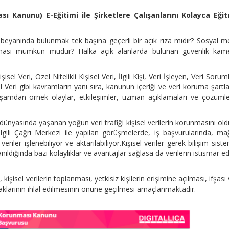
ası Kanunu) E-Eğitimi ile Şirketlere Çalışanlarını Kolayca Eği
.” beyanında bulunmak tek başına geçerli bir açık rıza mıdır? Sosyal 
runması mümkün müdür? Halka açık alanlarda bulunan güvenlik kame
isel Veri, Özel Nitelikli Kişisel Veri, İlgili Kişi, Veri İşleyen, Veri Sorum
l Veri gibi kavramların yanı sıra, kanunun içeriği ve veri koruma şartlar
aşamdan örnek olaylar, etkileşimler, uzman açıklamaları ve çözümle
ünyasında yaşanan yoğun veri trafiği kişisel verilerin korunmasını ol
ilgili Çağrı Merkezi ile yapılan görüşmelerde, iş başvurularında, m
eriler işlenebiliyor ve aktarılabiliyor.Kişisel veriler gerek bilişim siste
anıldığında bazı kolaylıklar ve avantajlar sağlasa da verilerin istismar e
kişisel verilerin toplanması, yetkisiz kişilerin erişimine açılması, ifşası
haklarının ihlal edilmesinin önüne geçilmesi amaçlanmaktadır.