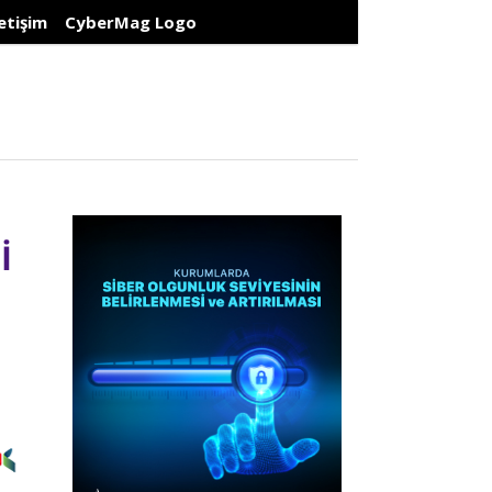
letişim
CyberMag Logo
İ