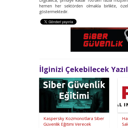
Digitallica, şimdiye kadar 100’den fazla müşteri
hemen her sektörden olmakla birlikte, özell
göstermektedir.
İlginizi Çekebilecek Yazı
Kaspersky Kozmonotlara Siber
Ha
Güvenlik Eğitimi Verecek
Sal