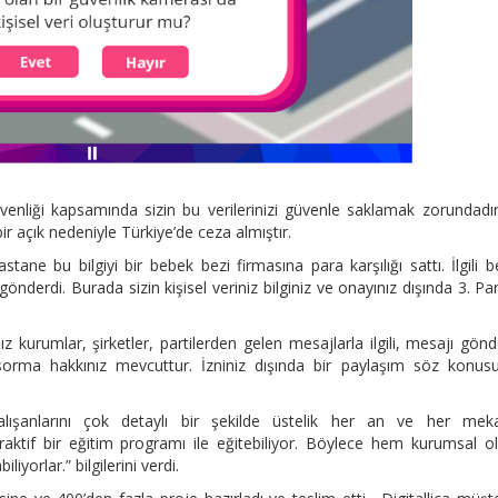
üvenliği kapsamında sizin bu verilerinizi güvenle saklamak zorundadı
 açık nedeniyle Türkiye’de ceza almıştır.
stane bu bilgiyi bir bebek bezi firmasına para karşılığı sattı. İlgili 
önderdi. Burada sizin kişisel veriniz bilginiz ve onayınız dışında 3. Part
kurumlar, şirketler, partilerden gelen mesajlarla ilgili, mesajı gön
sorma hakkınız mevcuttur. İzniniz dışında bir paylaşım söz konus
çalışanlarını çok detaylı bir şekilde üstelik her an ve her mek
eraktif bir eğitim programı ile eğitebiliyor. Böylece hem kurumsal o
iyorlar.” bilgilerini verdi.