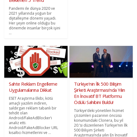
Beklenen 5 Trend
Pandemi ile dünya 2020 ve
2021 yıllarında yoğun bir
dijitalleşme dönemi yaşadı.
Her şeyin online olduğu bu
dönemde insanlar birçok işini
...
Sahte Reklam Engelleme
Türkiye’nin İlk 500 Bilişim
Uygulamalarına Dikkat
Şirketi Araştırması’nda Yılın
En İnovatif BT Platformu
ESET Araştırma Ekibi, kötü
Ödülü Sahibini Buldu!
amaçlı yazılım indiren,
saldırgan reklam tabanlı bir
Türkiye’deki yönetilen hizmet
tehdit olan
çözümleri pazarının öncüsü
Android/FakeAdBlocker’ı
konumundaki Clonera, bu yıl
analiz etti.
20.’si düzenlenen Türkiye’nin İlk
Android/FakeAdBlocker URL
500 Bilişim Şirketi
kısaltıcı hizmetlerini ve ...
Araştırması’nda yılın En İnovatif