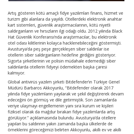
Artış gösteren kötü amaçlı fidye yazılımları finans, hizmet ve
turizm gibi alanlara da yayıldı. Otellerdeki elektronik anahtar
kart sistemleri, güvenlik araştırmacılarının, kötü niyetli
saldırganların ve hırsızların ilgi odağı oldu. 2012 yılında Black
Hat Güvenlik Konferansı’nda araştırmacılar, bu elektronik
otel odası kilitlerinin kolayca hacklenebileceğini göstermişti.
Avusturya’da peş peşe gerçekleşen siber saldırılar ise
otellerin siber saldırganların hedefine girdiğini gösteriyor.
Sigorta şirketlerinin ve polisin müdahale edemediği siber
saldırılarda otellerin fidyeyi ödemekten başka çaresi
kalmıyor.
Global antivirüs yazılım şirketi Bitdefender’ın Türkiye Genel
Müdürü Barbaros Akkoyunlu, “Bitdefender olarak 2017
yılında fidye yazılımların yayılarak ve şekil değiştirerek devam
edeceğini ön görmüş ve dile getirmiştik. Son zamanlarda
veriye ulaşmayı engellemenin yanı sıra kurum ve kişileri
fiziksel olarak da mağdur bırakan fidye yazılımlarda artış
görülüyor.” açıklamasında bulundu. Avusturya’da otellere
yapılan bu saldırının yakın zamanda başka ülkelerde de
örneklerini göreceğimizi belirten Akkoyunlu, akıllı ev ve akıllı