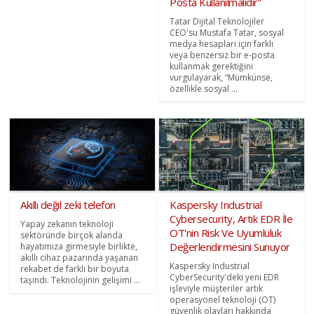
Posta Kullanılmalıdır”
Tatar Dijital Teknolojiler
CEO'su Mustafa Tatar, sosyal
medya hesapları için farklı
veya benzersiz bir e-posta
kullanmak gerektiğini
vurgulayarak, “Mümkünse,
özellikle sosyal ...
Akıllı değil zeki telefon
Kaspersky Industrial
Cybersecurity, Artık EDR İle
Yapay zekanın teknoloji
OT'nin Risk Ve Uyumluluk
sektöründe birçok alanda
Değerlendirmesini Sunuyor
hayatımıza girmesiyle birlikte,
akıllı cihaz pazarında yaşanan
Kaspersky Industrial
rekabet de farklı bir boyuta
CyberSecurity'deki yeni EDR
taşındı. Teknolojinin gelişimi ...
işleviyle müşteriler artık
operasyonel teknoloji (OT)
güvenlik olayları hakkında