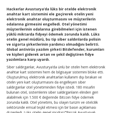
Hackerlar Avusturya’da lüks bir otelde elektronik
anahtar kart sistemini ele geçirerek otelin yeni
elektronik anahtar oluşturmasını ve müşterilerin
odalarına girmesini engelledi. Otel yönetimi
müşterilerinin odalarına girebilmeleri için istenen
yüklü miktarda fidyeyi ödemek zorunda kaldı. Lüks
otelin genel müdürü, bu tip siber saldırılarda polisin
ve sigorta şirketlerinin yardımcı olmadığını belirtti.
Global antivirüs yazılım şirketi Bitdefender, kurumları
ve kişileri giderek artan ve şekil değiştiren fidye
yazılımlara karşı uyardı.
Siber saldırganlar, Avusturya’da ünlü bir otelin hem elektronik
anahtar kart sistemini hem de bilgisayar sistemini bloke etti.
Oluşturulmuş elektronik anahtarları kullanım dışı bırakan ve
otelin yeni kart oluşturmasını da engelleyen siber
saldırganlar otel yönetiminden fidye istedi. 180 misafiri
bulunan otel, sistemlerini siber saldırganların elinden geri
alabilmek için 1.500 € değerinde Bitcoin fidye ödemek
zorunda kaldı. Otel yönetimi, bu olayın turizm ve otelcilik
sektöründe emsal teşkil etmesi için bir basın açıklaması
düzenledi. Lüks otelin genel müdürü
“
Birçok Avusturyalı