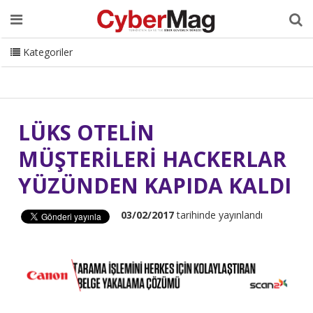
Ana Sayfa
Hakkımızda
Dergi
Editörden
Yazarlar
Danışmanlık
ISC Turkey
Sizden Gelenler
İletişim
Kategoriler
CyberMag Logo
LÜKS OTELİN
MÜŞTERİLERİ HACKERLAR
YÜZÜNDEN KAPIDA KALDI
03/02/2017
tarihinde yayınlandı