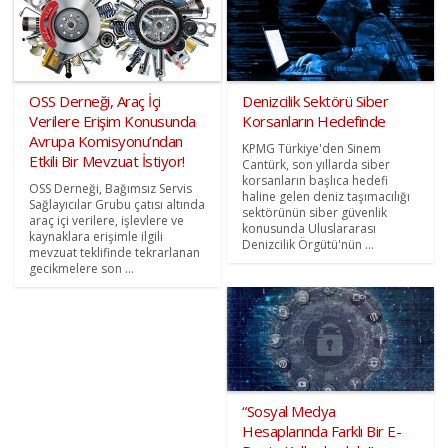
OSS Derneği, Araç İçi
Denizcilik Sektörü Siber
Verilere Erişim Konusunda
Korsanların Hedefinde
Avrupa Komisyonu’ndan
KPMG Türkiye'den Sinem
Etkili Bir Mevzuat İstiyor!
Cantürk, son yıllarda siber
korsanların başlıca hedefi
OSS Derneği, Bağımsız Servis
haline gelen deniz taşımacılığı
Sağlayıcılar Grubu çatısı altında
sektörünün siber güvenlik
araç içi verilere, işlevlere ve
konusunda Uluslararası
kaynaklara erişimle ilgili
Denizcilik Örgütü'nün ...
mevzuat teklifinde tekrarlanan
gecikmelere son ...
“Sosyal Medya
Hesaplarında Farklı Bir E-