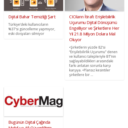
Dijital Bahar Temizliği Şart:
CIOların İtirafı: Erişilebilirlik
Uçurumu Dijital Dönüşümü
Türkiye’deki kullanıcıların
Engelliyor ve Şirketlere Her
%37’si güncelleme yapmıyor,
Yıl 21.8 Milyon Dolara Mal
eski dosyaları silmiyor
Oluyor
•Şirketlerin yüzde 82’si
“Erişilebilirlik Uçurumu” denen
ve kullanıcı talepleriyle BT’nin
sağlayabildikleri arasındaki
farkı anlatan sorunla karşı
karşıya. •Plansız kesintiler
şirketlere bir ...
Bugünün Dijital Çağında
Mobil ve Ağ Güvenliğinin