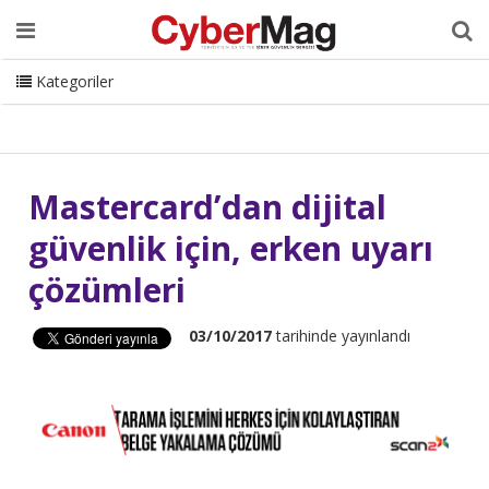
Ana Sayfa
Hakkımızda
Dergi
Editörden
Yazarlar
Danışmanlık
ISC Turkey
Sizden Gelenler
İletişim
Kategoriler
CyberMag Logo
Mastercard’dan dijital
güvenlik için, erken uyarı
çözümleri
03/10/2017
tarihinde yayınlandı