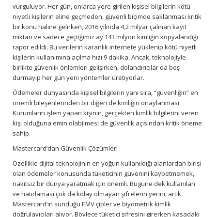
vurguluyor. Her gün, onlarca yere girilen kişisel bilgilerin kötü
niyetli kişilerin eline geçmeden, güvenli biçimde saklanması kritik
bir konu haline gelirken, 2016 yılında 4,2 milyar çalınan kayıt
miktarı ve sadece geçtiğimiz ay 143 milyon kimliğin kopyalandığı
rapor edildi. Bu verilerin karanlık internete yüklenip kötü niyetli
kişilerin kullanımına açılma hızı 9 dakika. Ancak, teknolojiyle
birlikte güvenlik önlemleri gelişirken, dolandırıcılar da boş
durmayıp her gün yeni yöntemler üretiyorlar.
Ödemeler dünyasında kişisel bilgilerin yanı sıra, “güvenliğin” en
önemli bileşenlerinden bir diğeri de kimliğin onaylanması.
Kurumların işlem yapan kişinin, gerçekten kimlik bilgilerini veren
kişi olduğuna emin olabilmesi de güvenlik açısından kritik öneme
sahip.
Mastercard’dan Güvenlik Çözümleri
Özellikle dijital teknolojinin en yoğun kullanıldığı alanlardan birisi
olan ödemeler konusunda tüketicinin güvenini kaybetmemek,
nakitsiz bir dünya yaratmak için önemli. Bugüne dek kullanılan
ve hatırlaması çok da kolay olmayan şifrelerin yerini, artık
Mastercard’ın sunduğu EMV çipler ve biyometrik kimlik
doğrulayıcıları alıyor. Böylece tüketici şifresini girerken kasadaki