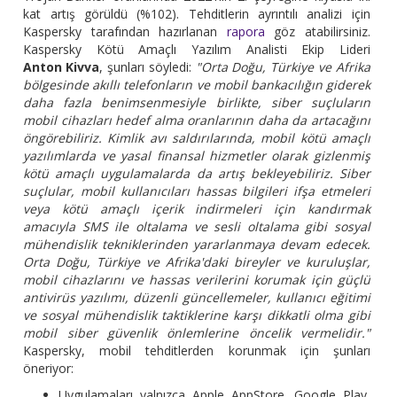
kat artış görüldü (%102). Tehditlerin ayrıntılı analizi için
Kaspersky tarafından hazırlanan
rapora
göz atabilirsiniz.
Kaspersky Kötü Amaçlı Yazılım Analisti Ekip Lideri
Anton Kivva
, şunları söyledi:
"Orta Doğu, Türkiye ve Afrika
bölgesinde akıllı telefonların ve mobil bankacılığın giderek
daha fazla benimsenmesiyle birlikte, siber suçluların
mobil cihazları hedef alma oranlarının daha da artacağını
öngörebiliriz. Kimlik avı saldırılarında, mobil kötü amaçlı
yazılımlarda ve yasal finansal hizmetler olarak gizlenmiş
kötü amaçlı uygulamalarda da artış bekleyebiliriz. Siber
suçlular, mobil kullanıcıları hassas bilgileri ifşa etmeleri
veya kötü amaçlı içerik indirmeleri için kandırmak
amacıyla SMS ile oltalama ve sesli oltalama gibi sosyal
mühendislik tekniklerinden yararlanmaya devam edecek.
Orta Doğu, Türkiye ve Afrika'daki bireyler ve kuruluşlar,
mobil cihazlarını ve hassas verilerini korumak için güçlü
antivirüs yazılımı, düzenli güncellemeler, kullanıcı eğitimi
ve sosyal mühendislik taktiklerine karşı dikkatli olma gibi
mobil siber güvenlik önlemlerine öncelik vermelidir."
Kaspersky, mobil tehditlerden korunmak için şunları
öneriyor:
Uygulamaları yalnızca Apple AppStore, Google Play