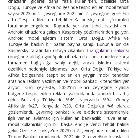
cihazlarını giderek daha fazla kullanırken, özellikle Orta
Doğu, Türkiye ve Afrika bölgesinde tespit edilen mobil tehdit
sayısı 2023'ün 2. çeyreğinde 2022'nin 2. çeyreğine göre %5
arttı. Tespit edilen tüm tehditler Kaspersky mobil çözümleri
tarafından engellendi. Raporda yer alan tehdit istatistikleri,
Android cihazlarda çalışan Kaspersky çözümlerinden geliyor.
Android mobil işletim sistemi Orta Doğu, Afrika ve
Türkiye'de baskın bir pazar payına sahip. Bununla birlikte
Kaspersky tarafından ortaya çıkarılan
Triangulation saldırısı
örneğinde olduğu gibi Apple cihazları da siber tehditlere karşı
tamamen bağışıklığa sahip değil, ancak işletim sistemi
özellikleri nedeniyle izlenmesi zor. Orta Doğu, Türkiye ve
Afrika bölgesinde tespit edilen en yaygın mobil tehditler
arasında reklam yazılımları ve mobil bankacılık tehditleri yer
alıyor. İkinci çeyrekte, 2022'nin ikinci çeyreğine kıyasla
bölgede tespit edilen reklam yazılımlarında önemli bir artış
oldu. Bu artış Türkiye'de %49, Nijerya'da %94, Güney
Afrika'da %27, Kenya'da %39, Orta Doğu'da %6 olarak
gözlemlendi. Çevrimiçi bankacılık ve e-ödeme sistemleriyle
ilgili verileri avlamak için kullanılan bankacılık Truva atları,
mobil kullanıcılar için bir başka endişe verici tehdit haline
geldi. Özellikle Türkiye'de 2023'ün 2. çeyreğinde tespit edilen
Trojan-Banker oranlarında 2022'nin 2. çeyreğine kıyasla iki