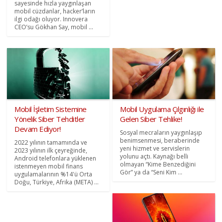
sayesinde hızla yaygınlaşan
mobil cüzdanlar, hacker’ların
ilgi odağı oluyor. Innovera
CEO’su Gökhan Say, mobil ...
Mobil İşletim Sistemine
Mobil Uygulama Çılgınlığı ile
Yönelik Siber Tehditler
Gelen Siber Tehlike!
Devam Ediyor!
Sosyal mecraların yaygınlaşıp
benimsenmesi, beraberinde
2022 yılının tamamında ve
yeni hizmet ve servislerin
2023 yılının ilk çeyreğinde,
yolunu açtı. Kaynağı belli
Android telefonlara yüklenen
olmayan “Kime Benzediğini
istenmeyen mobil finans
Gör” ya da “Seni Kim ...
uygulamalarının %14'ü Orta
Doğu, Türkiye, Afrika (META) ...