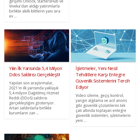
girişimi Onlock, StartersHub ve
Viveka'dan aldığı yatırımlarla
birlikte akıllı kilitlerin yanı sıra
ev ...
Yılın İlk Yarısında 5,4 Milyon
İşletmeler, Yeni Nesil
Ddos Saldırısı Gerçekleşti!
Tehditlere Karşı Entegre
Güvenlik Sistemlerini Tercih
Yapılan son araştırmalar,
Ediyor
2021'in ilk yarısında yaklaşık
5,4 milyon Dağıtılmış Hizmet
Video izleme, geçiş kontrol,
Reddi (DDoS) saldırısı
yangın algılama ve acil anons
gerçekleştiğini gösteriyor.
gibi güvenlik çözümlerini tek
Artan saldırılarla birlikte
çatı altında toplayan entegre
kurumların zan ...
güvenlik sistemleri, işletmelerin
yeni ...