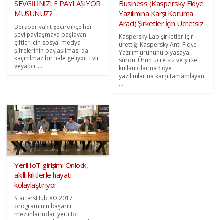
SEVGİLİNİZLE PAYLAŞIYOR
Business (Kaspersky Fidye
MUSUNUZ?
Yazılımına Karşı Koruma
Araci) Şirketler İçin Ücretsiz
Beraber vakit geçirdikçe her
şeyi paylaşmaya başlayan
Kaspersky Lab şirketler için
çiftler için sosyal medya
ürettiği Kaspersky Anti Fidye
şifrelerinin paylaşılması da
Yazılım ürününü piyasaya
kaçınılmaz bir hale geliyor. Evli
sürdü. Ürün ücretsiz ve şirket
veya bir ...
kullanıcılarına fidye
yazılımlarına karşı tamamlayan
...
Yerli IoT girişimi Onlock,
akıllı kilitlerle hayatı
kolaylaştırıyor
StartersHub XO 2017
programının başarılı
mezunlarından yerli IoT