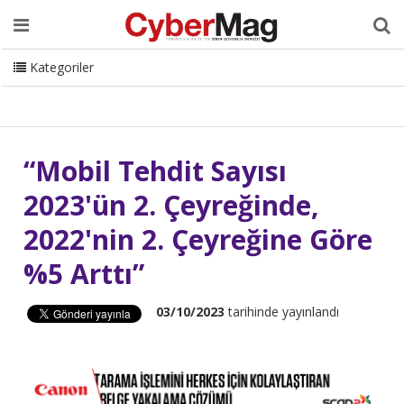
Ana Sayfa
Hakkımızda
Dergi
Editörden
Yazarlar
Danışmanlık
ISC Turkey
Sizden Gelenler
İletişim
Kategoriler
CyberMag Logo
“Mobil Tehdit Sayısı
2023'ün 2. Çeyreğinde,
2022'nin 2. Çeyreğine Göre
%5 Arttı”
03/10/2023
tarihinde yayınlandı