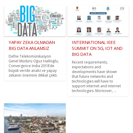
YAPAY ZEKA OLMADAN
INTERNATIONAL IEEE
BIG DATA ANLAMSIZ
SUMMIT ON 5G, IOT AND
BIG DATA
Defne Telekomünikasyon
Genel Müdürü Oğuz Haliloğlu,
Recent requirements,
Convergence India 2018’de
expectations and
büyük veride analiz ve yapay
developments have shown
zekanın önemine dikkat çekti.
that future networks and
technologies will have to
support internet and internet
technologies. Moreover, ...