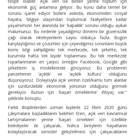
tespit olabilir. Açık veri ise birileri yerine toplum için
ekonomik güç anlamına geliyor. Bu konu daha temel bir
sorunu işaret ediyor bizlere aslında, ekonomiden sosyal
hayata, bilgiye ulaşımdan toplumsal faaliyetlere kadar
yaşamımızın her alanında bir 'kapalılık' sorunu olduğu aşikar
malumunuz. Bu nedenle yaşadığımız dönemi bir güvensizlik
çağı olarak niteleyenlerin sayısı oldukça fazla. Bugün
karşılaştığımız ve çözümler için çırpındığımız sorunların büyük
kısmı; bilgi sahipliğinin tek merkezde, tek şirkette, tek
kurumda hatta tek kişide toplanması. Bu tek merkezde
toparlanmanın en çarpıcı örneğini Facebook, Google gibi
şirketlerin iş modellerinde görüyoruz. Bu problemin
panzehirinin 'açıklık' ve 'açıklık kültürü' olduğunu
düşünüyoruz. Dolayısıyla açık verinin özel/kamu tüm alanlar
için sürdürülebilir ekonomik yönünün olduğunu görmek
gerekiyor. Bunun için 'başarı örneklerine' ihtiyaç var."
şeklinde konuştu.
Farklı disiplinlerden uzman kişilerle 22 Ekim 2020 günü
çalışmalara başladıklarını belirten Eren, açık veri kavramsal
tartışmalarının yerine 'başarı örnekleri' için özellikle
belediyeler ile çalışarak, hızlıca bireylerin hayatlarını
kolaylaştıracak servisler geliştirilmesi için çalışacaklarını