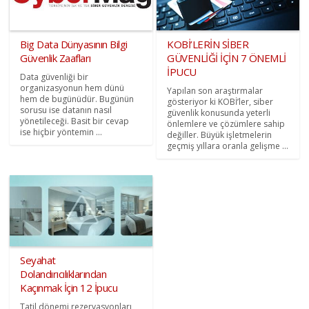
Big Data Dünyasının Bilgi
KOBİ’LERİN SİBER
Güvenlik Zaafları
GÜVENLİĞİ İÇİN 7 ÖNEMLİ
İPUCU
Data güvenliği bir
organizasyonun hem dünü
Yapılan son araştırmalar
hem de bugünüdür. Bugünün
gösteriyor ki KOBİ’ler, siber
sorusu ise datanın nasıl
güvenlik konusunda yeterli
yönetileceği. Basit bir cevap
önlemlere ve çözümlere sahip
ise hiçbir yöntemin ...
değiller. Büyük işletmelerin
geçmiş yıllara oranla gelişme ...
Seyahat
Dolandırıcılıklarından
Kaçınmak İçin 12 İpucu
Tatil dönemi rezervasyonları