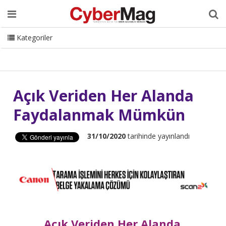
Ana Sayfa
Hakkımızda
Dergi
Editörden
Yazarlar
Danışmanlık
ISC Turkey
Sizden Gelenler
İletişim
Kategoriler
CyberMag Logo
Açık Veriden Her Alanda
Faydalanmak Mümkün
31/10/2020
tarihinde yayınlandı
Açık Veriden Her Alanda