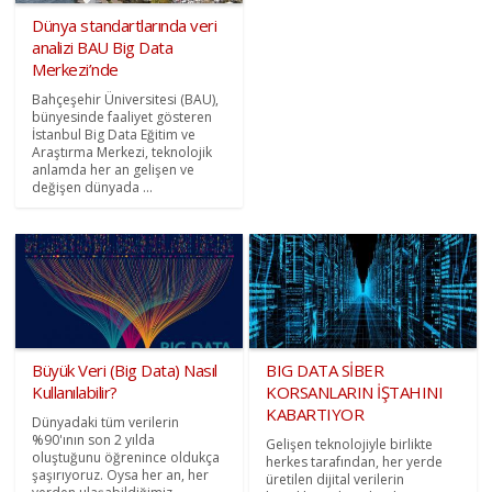
Dünya standartlarında veri
analizi BAU Big Data
Merkezi’nde
Bahçeşehir Üniversitesi (BAU),
bünyesinde faaliyet gösteren
İstanbul Big Data Eğitim ve
Araştırma Merkezi, teknolojik
anlamda her an gelişen ve
değişen dünyada ...
Büyük Veri (Big Data) Nasıl
BIG DATA SİBER
Kullanılabilir?
KORSANLARIN İŞTAHINI
KABARTIYOR
Dünyadaki tüm verilerin
%90'ının son 2 yılda
Gelişen teknolojiyle birlikte
oluştuğunu öğrenince oldukça
herkes tarafından, her yerde
şaşırıyoruz. Oysa her an, her
üretilen dijital verilerin