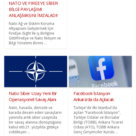
NATO VE FIREEYE SİBER
BİLGİ PAYLAŞIMI
ANLAŞMASINI İMZALADI!
Nato Ağ ve Sistem Koruma
Altyapısını Geliştirmek İçin
FireEye iSight İle iş Birliğine
Gitti!FireEye ve Nato İletişim ve
Bilgi Yönetimi Birimi ...
Nato: Siber Uzay Yeni Bir
Facebook İstasyon
Operasyonel Savaş Alanı
Ankara'da da Açılacak
Nato, havada, denizde ve
Türkiye'de ilki İstanbul'da
karada devam eden savaşların
açılan "Facebook İstasyon",
yanında artık siber uzayında
Türkiye Odalar ve Borsalar
bir savaş alanına dönüştüğünü
Birliği (TOBB), Ankara Ticaret
kabul etti.21. yüzyılda gittikçe
Odası (ATO), TOBB Ankara
ciddileşen ...
Genç Girişimciler Kurulu ...