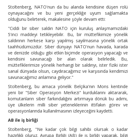
Stoltenberg, NATO'nun da bu alanda kendisine düşen rolü
oynayacağını ve bu yeni gerçekliğe uyum sağlamakta
olduğunu belirterek, makalesine şöyle devam etti:
"Ciddi bir siber saldırı NATO için kuruluş anlaşmamızdaki
5'inci maddeyi tetikleyebilir. Bu, bir müttefikimize yönelik
saldırının herkese karşı yapılmış sayılmasına yönelik ortak
taahhüdümüzdür. Siber dünyayı NATO'nun havada, karada
ve denizde olduğu gibi etkin biçimde operasyon yapacağı ve
kendisini savunacağı bir alan olarak belirledik. Bu,
müttefiklerimize yönelik herhangi bir saldırıyı, ister fiziki ister
sanal dünyada olsun, caydıracağımız ve karşısında kendimizi
savunacağımız anlamına geliyor."
Stoltenberg, bu amaca yönelik Belçika'nın Mons kentinde
yeni bir "Siber Operasyon Merkezi" kurduklarını aktararak,
komutanların siber farkındalığını artırmaya dönük bu adımı,
üye ülkelerin milli siber yeteneklerinin ittifakın görev ve
operasyonlarında kullanılmasının izleyeceğini kaydetti.
AB ile iş birliği
Stoltenberg, "Ne kadar çok bilgi sahibi olursak o kadar
hazırlıklı oluruz. Avrupa Birliği (AB) ile iş birliği yaparak, bilgi