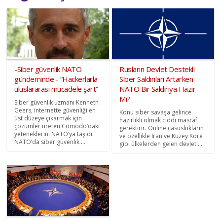
-Siber güvenlik NATO
Rusların Devlet Destekli
gündeminde - “Hackerlarla
Siber Saldırıları Artarken
uluslararası mücadele şart”
NATO Bir Saldırıya Hazır
Mı?
Siber güvenlik uzmanı Kenneth
Geers, internette güvenliği en
Konu siber savaşa gelince
üst düzeye çıkarmak için
hazırlıklı olmak ciddi masraf
çözümler üreten Comodo’daki
gerektirir. Online casuslukların
yeteneklerini NATO’ya taşıdı.
ve özellikle İran ve Kuzey Kore
NATO’da siber güvenlik ...
gibi ülkelerden gelen devlet ...