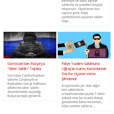
karmaşık ve daha agresif
saldırılar ile şirketleri köşeye
sıkıştırıyor. Yayınlanan son
rapora göre, fidye
yazılımlarının yaşanan saldırı
olayı ...
Gürcistan'dan Rusya'ya
Fidye Yazılımı Saldırısına
"Siber Saldırı" Tepkisi
Uğrayan Kamu Kurumlarının
Dörtte Üçünün Verisi
Gürcistan Cumhurbaşkanı
Şifrelendi
Salome Zurabişvili ve
Başbakanı Giorgi Gakharia,
Araştırmada yer alan diğer
ülkelerine siber saldırı
tüm sektörlerin
düzenlemekle suçladığı
ortalamasından yüzde 7 daha
Rusya'ya tepki gösterdi.
yüksek olan bu oranla dünya
genelindeki kamu kurumları,
fidye yazılımı saldırısı ...