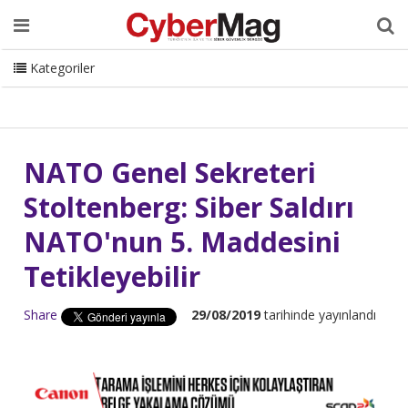
Ana Sayfa
Hakkımızda
Dergi
Editörden
Yazarlar
Danışmanlık
ISC Turkey
Sizden Gelenler
İletişim
Kategoriler
CyberMag Logo
NATO Genel Sekreteri
Stoltenberg: Siber Saldırı
NATO'nun 5. Maddesini
Tetikleyebilir
Share
29/08/2019
tarihinde yayınlandı