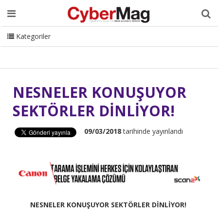
Ana Sayfa
Hakkımızda
Dergi
Editörden
Yazarlar
Danışmanlık
ISC Turkey
Sizden Gelenler
İletişim
Kategoriler
CyberMag Logo
NESNELER KONUŞUYOR
SEKTÖRLER DİNLİYOR!
09/03/2018
tarihinde yayınlandı
NESNELER KONUŞUYOR SEKTÖRLER DİNLİYOR!