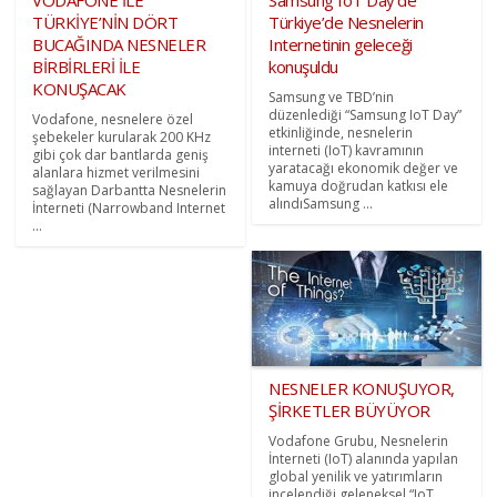
VODAFONE İLE
Samsung IoT Day’de
TÜRKİYE’NİN DÖRT
Türkiye’de Nesnelerin
BUCAĞINDA NESNELER
Internetinin geleceği
BİRBİRLERİ İLE
konuşuldu
KONUŞACAK
Samsung ve TBD’nin
düzenlediği “Samsung IoT Day”
Vodafone, nesnelere özel
etkinliğinde, nesnelerin
şebekeler kurularak 200 KHz
interneti (IoT) kavramının
gibi çok dar bantlarda geniş
yaratacağı ekonomik değer ve
alanlara hizmet verilmesini
kamuya doğrudan katkısı ele
sağlayan Darbantta Nesnelerin
alındıSamsung ...
İnterneti (Narrowband Internet
...
NESNELER KONUŞUYOR,
ŞİRKETLER BÜYÜYOR
Vodafone Grubu, Nesnelerin
İnterneti (IoT) alanında yapılan
global yenilik ve yatırımların
incelendiği geleneksel “IoT