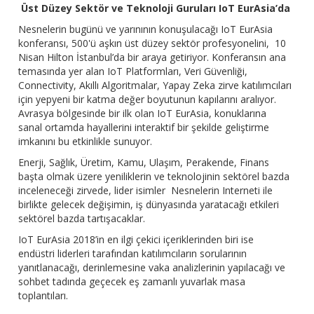
Üst Düzey Sektör ve Teknoloji Guruları IoT EurAsia’da
Nesnelerin bugünü ve yarınının konuşulacağı IoT EurAsia
konferansı, 500'ü aşkın üst düzey sektör profesyonelini, 10
Nisan Hilton İstanbul’da bir araya getiriyor. Konferansın ana
temasında yer alan IoT Platformları, Veri Güvenliği,
Connectivity, Akıllı Algoritmalar, Yapay Zeka zirve katılımcıları
için yepyeni bir katma değer boyutunun kapılarını aralıyor.
Avrasya bölgesinde bir ilk olan IoT EurAsia, konuklarına
sanal ortamda hayallerini interaktif bir şekilde geliştirme
imkanını bu etkinlikle sunuyor.
Enerji, Sağlık, Üretim, Kamu, Ulaşım, Perakende, Finans
başta olmak üzere yeniliklerin ve teknolojinin sektörel bazda
inceleneceği zirvede, lider isimler Nesnelerin Interneti ile
birlikte gelecek değişimin, iş dünyasında yaratacağı etkileri
sektörel bazda tartışacaklar.
IoT EurAsia 2018’in en ilgi çekici içeriklerinden biri ise
endüstri liderleri tarafından katılımcıların sorularının
yanıtlanacağı, derinlemesine vaka analizlerinin yapılacağı ve
sohbet tadında geçecek eş zamanlı yuvarlak masa
toplantıları.