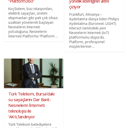
“Platform360”
yönelik liderliğinin altını
çiziyor
KoçSistem, baz istasyonları,
elektrik sayaçları, üretim
Frankfurt, Almanya –
ekipmanları gibi pek çok cihazı
Aydınlatma dünya lideri Philips
uzaktan yöneterek başlayan
Aydınlatma (Euronext: LIGHT)
Nesnelerin İnterneti
Interact isimindeki yeni
yolculuğuna, Nesnelerin
Nesnelerin İnterneti (IoT)
İnterneti Platformu “Platform ...
platformunu duyurdu.
Platform, profesyonel
müşterilerinin ...
Türk Telekom, Bursa’daki
su sayaçlarını Dar Bant-
Nesnelerin İnterneti
teknolojisi ile
‘AKIL’landırıyor
Türk Telekom belediyelere