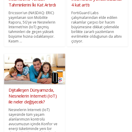
Tahminlerini İki Kat Artırdı
4 kat arttı
Ericsson'un (NASDAQ: ERIC)
FortiGuard Labs
yayınlanan son Mobilite
çalışmalarından elde edilen
Raporu, 5G’ye ve Nesnelerin
rakamlar çarpıcı bir hacim
İnterneti’nin (IoT) geçmiş
büyümesine dikkat çekmekle
tahminleri de geçen yüksek
birlikte zararlı yazılımların
büyüme hızına odaklanıyor.
evrilmekte olduğunun da altını
Kasım ...
çiziyor.
Dijitalleşen Dünyamızda,
Nesnelerin Interneti (IoT)
ile neler değişecek?
Nesnelerin İnterneti (IoT)
sayesinde tüm yaşam
alanlarımızın kontrolü
avucumuzun içinde.Konfor ve
enerji tüketiminde yeni bir