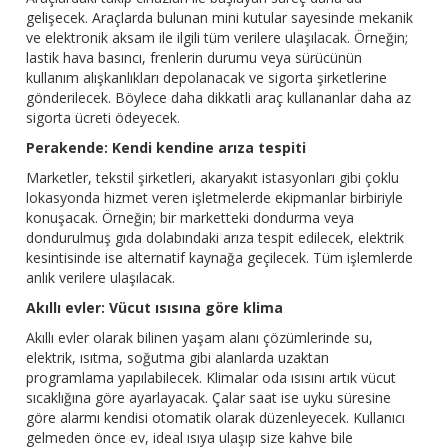
gelişecek. Araçlarda bulunan mini kutular sayesinde mekanik
ve elektronik aksam ile ilgili tüm verilere ulaşılacak. Örneğin;
lastik hava basıncı, frenlerin durumu veya sürücünün
kullanım alışkanlıkları depolanacak ve sigorta şirketlerine
gönderilecek. Böylece daha dikkatli araç kullananlar daha az
sigorta ücreti ödeyecek.
Perakende: Kendi kendine arıza tespiti
Marketler, tekstil şirketleri, akaryakıt istasyonları gibi çoklu
lokasyonda hizmet veren işletmelerde ekipmanlar birbiriyle
konuşacak. Örneğin; bir marketteki dondurma veya
dondurulmuş gıda dolabındaki arıza tespit edilecek, elektrik
kesintisinde ise alternatif kaynağa geçilecek. Tüm işlemlerde
anlık verilere ulaşılacak.
Akıllı evler: Vücut ısısına göre klima
Akıllı evler olarak bilinen yaşam alanı çözümlerinde su,
elektrik, ısıtma, soğutma gibi alanlarda uzaktan
programlama yapılabilecek. Klimalar oda ısısını artık vücut
sıcaklığına göre ayarlayacak. Çalar saat ise uyku süresine
göre alarmı kendisi otomatik olarak düzenleyecek. Kullanıcı
gelmeden önce ev, ideal ısıya ulaşıp size kahve bile