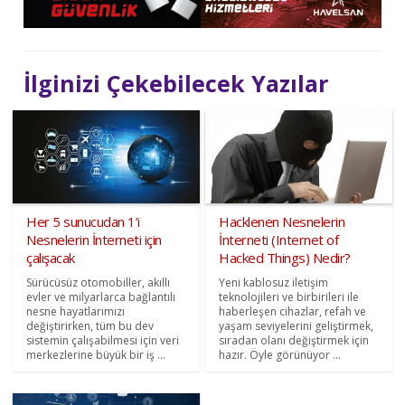
İlginizi Çekebilecek Yazılar
Her 5 sunucudan 1’i
Hacklenen Nesnelerin
Nesnelerin İnterneti için
İnterneti (Internet of
çalışacak
Hacked Things) Nedir?
Sürücüsüz otomobiller, akıllı
Yeni kablosuz iletişim
evler ve milyarlarca bağlantılı
teknolojileri ve birbirileri ile
nesne hayatlarımızı
haberleşen cihazlar, refah ve
değiştirirken, tüm bu dev
yaşam seviyelerini geliştirmek,
sistemin çalışabilmesi için veri
sıradan olanı değiştirmek için
merkezlerine büyük bir iş ...
hazır. Öyle görünüyor ...