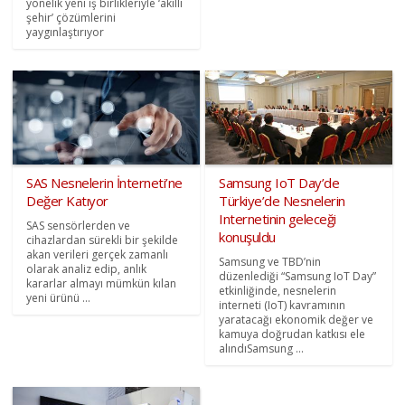
yönelik yeni iş birlikleriyle ‘akıllı
şehir’ çözümlerini
yaygınlaştırıyor
SAS Nesnelerin İnterneti’ne
Samsung IoT Day’de
Değer Katıyor
Türkiye’de Nesnelerin
Internetinin geleceği
SAS sensörlerden ve
konuşuldu
cihazlardan sürekli bir şekilde
akan verileri gerçek zamanlı
Samsung ve TBD’nin
olarak analiz edip, anlık
düzenlediği “Samsung IoT Day”
kararlar almayı mümkün kılan
etkinliğinde, nesnelerin
yeni ürünü ...
interneti (IoT) kavramının
yaratacağı ekonomik değer ve
kamuya doğrudan katkısı ele
alındıSamsung ...