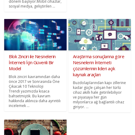
dönem başlıyor.Mobil cihazlar,
sosyal medya, geliştirilen ...
Blok Zinciri ile Nesnelerin
Araştırma sonuçlarına göre
İnterneti İçin Güvenli Bir
Nesnelerin İnterneti
Model
çözümlerinin lideri açık
kaynak araçları
Blok zinciri kavramından daha
önce 2017 ve Sonrasında Öne
Buzdolaplarından kapı zillerine
Çıkacak 10 Teknoloji
kadar güçle çalışan her türlü
Trendi yazımızda kısaca
cihaz akıllı hale getirilebiliyor
bahsetmiştik. Bu kavram
ve piyasaya her gün
hakkında aklınıza daha ayrıntılı
milyonlarca ağ bağlantılı cihaz
incelemek ...
giriyor. ...