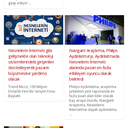
gasp ediyor ...
Nesnelerin İnterneti gibi
Navigant Araştırma, Philips
gelişmekte olan teknoloji
Aydınlatma’yı, Aydınlatmada
sistemlerindeki girişimleri
Nesnelerin İnterneti
destekleyerek pazarın
alanında pazarı en fazla
büyümesine yardımcı
etkileyen oyuncu olarak
olacak
belirledi
Trend Micro, 100 Milyon
Philips Aydınlatma, araştırma
Dolarlık Yeni Bir Girişim Fonu
şirketinin yeni raporunda en
Başlattı
fazla puan alan lider olarak
baş sıraya oturdu. Navigant
Araştırma, Nesnelerin
İnterneti’ne dayalı aydınlatma
...