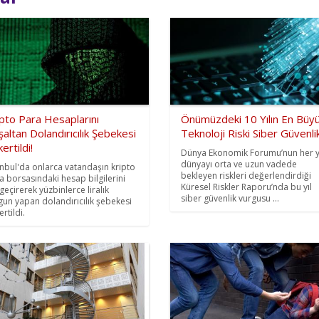
pto Para Hesaplarını
Önümüzdeki 10 Yılın En Büy
altan Dolandırıcılık Şebekesi
Teknoloji Riski Siber Güvenli
ertildi!
Dünya Ekonomik Forumu’nun her y
dünyayı orta ve uzun vadede
anbul'da onlarca vatandaşın kripto
bekleyen riskleri değerlendirdiği
a borsasındaki hesap bilgilerini
Küresel Riskler Raporu’nda bu yıl
 geçirerek yüzbinlerce liralık
siber güvenlik vurgusu ...
gun yapan dolandırıcılık şebekesi
rtildi.