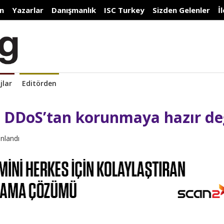
n
Yazarlar
Danışmanlık
ISC Turkey
Sizden Gelenler
İ
jlar
Editörden
 DDoS’tan korunmaya hazır de
ınlandı