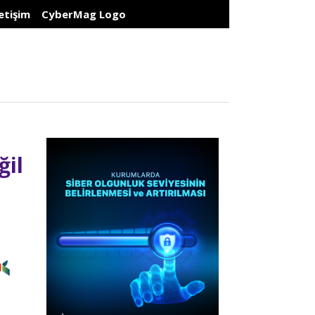
letişim
CyberMag Logo
ğil