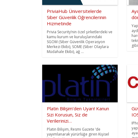
PriviaHub Üniversitelerde
Ay
Siber Güvenlik Öğrencilerinin
dö
Hizmetinde
Yap
ayd
Privia Security’nin özel şirketlerdeki ve
har
kamu kurum ve kuruluşlarındaki
tek
SGOM (Siber Güvenlik Operasyon
gib
Merkezi Ekibi), SOME (Siber Olaylara
Müdahale Ekibi), ağ ...
Platin Bilişim’den Uyarı! Kanun
Güv
Sizi Korusun, Siz de
IOS
Verilerinizi…
IPh
yap
Platin Bilişim, Resmi Gazete ’de
aya
yayımlanarak yürürlüğe giren Kişisel
aya