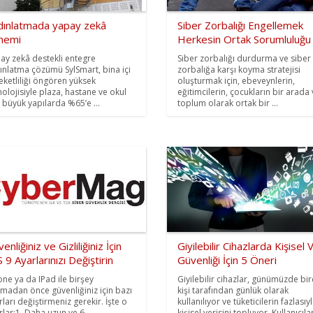
dınlatmada yapay zekâ
Siber Zorbalığı Engellemek
nemi
Herkesin Ortak Sorumluluğu
ay zekâ destekli entegre
Siber zorbalığı durdurma ve siber
ınlatma çözümü SylSmart, bina içi
zorbalığa karşı koyma stratejisi
eketliliği öngören yüksek
oluşturmak için, ebeveynlerin,
nolojisiyle plaza, hastane ve okul
eğitimcilerin, çocukların bir arada
i büyük yapılarda %65’e ...
toplum olarak ortak bir ...
enliğiniz ve Gizliliğiniz İçin
Giyilebilir Cihazlarda Kişisel 
 9 Ayarlarınızı Değiştirin
Güvenliği İçin 5 Öneri
one ya da IPad ile birşey
Giyilebilir cihazlar, günümüzde bi
madan önce güvenliğiniz için bazı
kişi tarafından günlük olarak
rları değiştirmeniz gerekir. İşte o
kullanılıyor ve tüketicilerin fazlasıy
rlar:1. Daha uzun ve 6 ...
kişisel verisini topluyor. Kullanıcıla