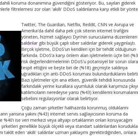
 dahili koruma donanımına güvendiğini gösteriyor. Bu, sayıları giderek
erle filtrelemesi zor olan 'akıllı' DDoS saldırılarına karşı etkili bir yön
Twitter, The Guardian, Netflix, Reddit, CNN ve Avrupa ve
Amerika'da dahil daha pek çok sitenin internet trafiğini
yöneten, hizmet sağlayıcı Dyn’nin sunucularına düzenlene
saldırılar
gibi büyük çaplı siber saldırılar giderek yaygınlaştı.
Birçok işletme, DDoS'un kendileri için bir tehdit olduğunun
farkında. DDoS’a karşı önlem alan işletmelerin üçte biri (%
risk değerlendirmelerinin DDoS'u potansiyel bir sorun olar
tespit ettiğini ve beşte biri de (%18) geçmişte saldırıya
uğradıkları için anti-DDoS koruması bulundurduklarını belirti
Bazı işletmeler için ana etken, güvenlik tehdidi konusunda
farkındalık yerine kurallara uyumluluk olarak karşımıza çıkıy
katılımcıların neredeyse yarısı (%43) kendilerini korumaların
sebebini regülasyonlar olarak belirtiyor.
Çoğu zaman şirketler halihazırda korunmuş olduklarını
arın yarısına yakını (%43) internet servis sağlayıcısının koruma da
%40’ı ise veri merkezi veya altyapı ortaklarının onları koruyacağını
şirketleri genellikle büyük ölçekli veya standart saldırılardan korudukla
ı taklit eden 'akıllı' saldırılar uzman yaklaşımı gerektirdiğinden, onlara