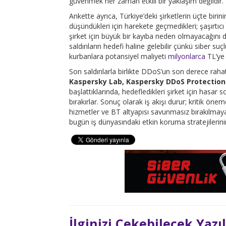
güvenmek her zaman etkili bir yaklaşım değildir.
Ankette ayrıca, Türkiye’deki şirketlerin üçte biri
düşündükleri için harekete geçmedikleri; şaşırtıcı
şirket için büyük bir kayıba neden olmayacağını d
saldırıların hedefi haline gelebilir çünkü siber suç
kurbanlara potansiyel maliyeti
milyonlarca
TL’ye 
Son saldırılarla birlikte DDoS’un son derece raha
Kaspersky Lab, Kaspersky DDoS Protection Ü
başlattıklarında, hedefledikleri şirket için hasar so
bırakırlar. Sonuç olarak iş akışı durur; kritik ön
hizmetler ve BT altyapısı savunmasız bırakılm
bugün iş dünyasındaki etkin koruma stratejilerini
İlginizi Çekebilecek Yazı