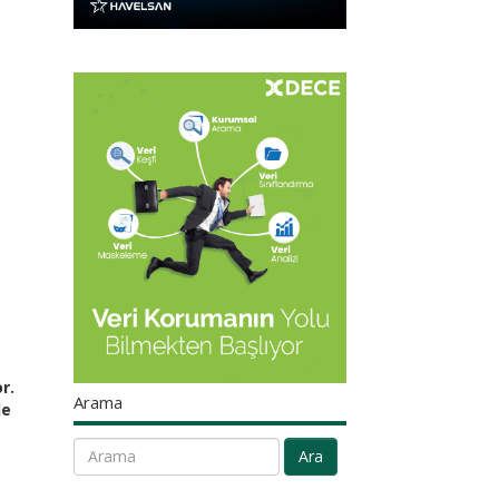
r.
Arama
le
Ara