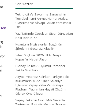
Son Yazılar
tem
Teknoloji Ve Savunma Sanayisinin
Tecrübeli İsmi Ahmet Hamdi Atalay,
Ulaştırma Ve Altyapı Bakan Yardımcısı
Oldu
n
son
Yaz Tatilinde Çocukları Siber Dünyadan
Nasıl Koruruz?
33)
Kuantum Bilgisayarlar Bugünün
ak
Şifrelerini Geçersiz Kılabilir
Siber Suçlular 2026 FIFA Dünya
yor.
Kupası'nı Hedef Alıyor
or;
Bionay İle KVKK Uyumlu Personel
ın
Takibi Mümkün
Altyapı Yetersiz Kalırken Türkiye'deki
Kurumların %65'i Siber Saldırıya
Uğruyor: Yapay Zeka Ve Stratejik
Platform Yatırımları Hayati Çözüm
Olarak Öne Çıkıyor
rı
Yapay Zekanın Gücü Milli Güvenlik
Tartışması Başlattı: Mythos Sonrası