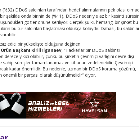
nin (%32) DDoS saldırıları tarafından hedef alınmalarının pek olası olmad
 bir şekilde onda birinin de (%11), DDoS nedeniyle az bir kesinti süresi
üşündükleri gözler önüne seriliyor. Gerçek şu ki, herhangi bir şirket bu
luların bu tür saldırıları başlatması oldukça kolaydır. Dahası, bu saldırıla
varabilir.
tsız edici bir yükselişte olduğuna değinen
rün Başkanı Kirill Ilganaev
, “Hackerlar bir DDoS saldırısı
n derece yıkıcı olabilir, çünkü bu şirketin çevrimiçi varlığını devre dışı
eme sahip süreçler tamamlanamaz ve itibarları zedelenebilir. Çevrimiçi
ayacak kadar önemlidir. Bu nedenle, uzman bir DDoS koruma çözümü,
n önemli bir parçası olarak düşünülmelidir” diyor.
lar