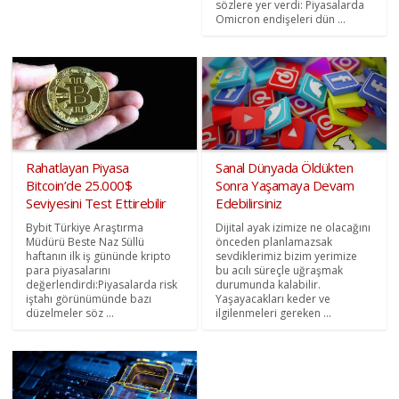
sözlere yer verdi: Piyasalarda
Omicron endişeleri dün ...
Rahatlayan Piyasa
Sanal Dünyada Öldükten
Bitcoin’de 25.000$
Sonra Yaşamaya Devam
Seviyesini Test Ettirebilir
Edebilirsiniz
Bybit Türkiye Araştırma
Dijital ayak izimize ne olacağını
Müdürü Beste Naz Süllü
önceden planlamazsak
haftanın ilk iş gününde kripto
sevdiklerimiz bizim yerimize
para piyasalarını
bu acılı süreçle uğraşmak
değerlendirdi:Piyasalarda risk
durumunda kalabilir.
iştahı görünümünde bazı
Yaşayacakları keder ve
düzelmeler söz ...
ilgilenmeleri gereken ...