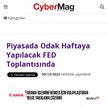
Ana Sayfa
Hakkımızda
Dergi
Editörden
Yazarlar
Danışmanlık
ISC Turkey
Sizden Gelenler
İletişim
Kategoriler
CyberMag Logo
Piyasada Odak Haftaya
Yapılacak FED
Toplantısında
09/12/2022
tarihinde yayınlandı