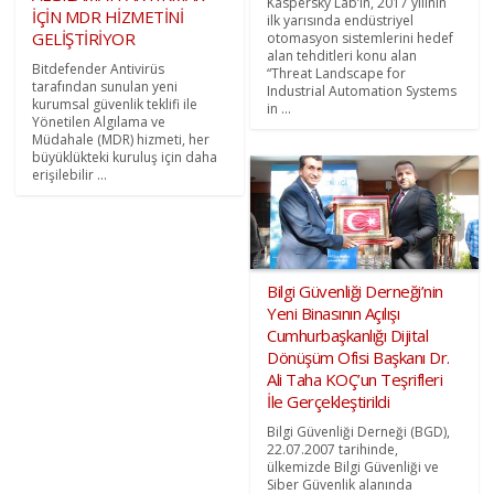
Kaspersky Lab’ın, 2017 yılının
İÇİN MDR HİZMETİNİ
ilk yarısında endüstriyel
GELİŞTİRİYOR
otomasyon sistemlerini hedef
alan tehditleri konu alan
Bitdefender Antivirüs
“Threat Landscape for
tarafından sunulan yeni
Industrial Automation Systems
kurumsal güvenlik teklifi ile
in ...
Yönetilen Algılama ve
Müdahale (MDR) hizmeti, her
büyüklükteki kuruluş için daha
erişilebilir ...
Bilgi Güvenliği Derneği’nin
Yeni Binasının Açılışı
Cumhurbaşkanlığı Dijital
Dönüşüm Ofisi Başkanı Dr.
Ali Taha KOÇ’un Teşrifleri
İle Gerçekleştirildi
Bilgi Güvenliği Derneği (BGD),
22.07.2007 tarihinde,
ülkemizde Bilgi Güvenliği ve
Siber Güvenlik alanında