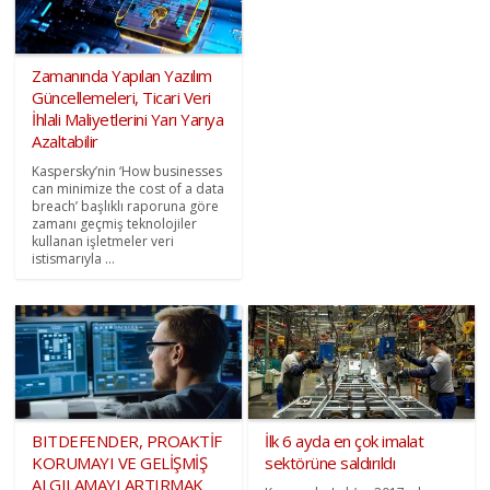
Zamanında Yapılan Yazılım
Güncellemeleri, Ticari Veri
İhlali Maliyetlerini Yarı Yarıya
Azaltabilir
Kaspersky’nin ‘How businesses
can minimize the cost of a data
breach’ başlıklı raporuna göre
zamanı geçmiş teknolojiler
kullanan işletmeler veri
istismarıyla ...
BITDEFENDER, PROAKTİF
İlk 6 ayda en çok imalat
KORUMAYI VE GELİŞMİŞ
sektörüne saldırıldı
ALGILAMAYI ARTIRMAK