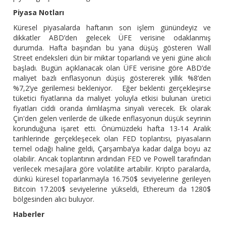
Piyasa Notları
Küresel piyasalarda haftanın son işlem günündeyiz ve
dikkatler ABD’den gelecek ÜFE verisine odaklanmış
durumda. Hafta başından bu yana düşüş gösteren Wall
Street endeksleri dün bir miktar toparlandı ve yeni güne alıcılı
başladı. Bugün açıklanacak olan ÜFE verisine göre ABD’de
maliyet bazlı enflasyonun düşüş göstererek yıllık %8’den
%7,2’ye gerilemesi bekleniyor. Eğer beklenti gerçekleşirse
tüketici fiyatlarına da maliyet yoluyla etkisi bulunan üretici
fiyatları ciddi oranda ılımlılaşma sinyali verecek. Ek olarak
Çin'den gelen verilerde de ülkede enflasyonun düşük seyrinin
korunduğuna işaret etti. Önümüzdeki hafta 13-14 Aralık
tarihlerinde gerçekleşecek olan FED toplantısı, piyasaların
temel odağı haline geldi, Çarşamba’ya kadar dalga boyu az
olabilir. Ancak toplantının ardından FED ve Powell tarafından
verilecek mesajlara göre volatilite artabilir. Kripto paralarda,
dünkü küresel toparlanmayla 16.750$ seviyelerine gerileyen
Bitcoin 17.200$ seviyelerine yükseldi, Ethereum da 1280$
bölgesinden alıcı buluyor.
Haberler