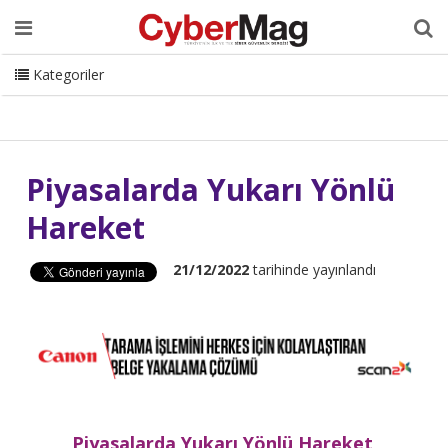
Ana Sayfa
Hakkımızda
Dergi
Editörden
Yazarlar
Danışmanlık
ISC Turkey
Sizden Gelenler
İletişim
Kategoriler
CyberMag Logo
Piyasalarda Yukarı Yönlü
Hareket
21/12/2022
tarihinde yayınlandı
Piyasalarda Yukarı Yönlü Hareket