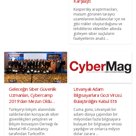
Karşılaştı
Kaspersky araştırmacıları,
masum görünen tarayıcı
uzantılarının kullanıcılar için ne
gibi riskler oluşturduğunu ve
tehditlerini eklentiler altında
gizleyen siber suçluların
faaliyetlerini analiz ...
Geleceğin Siber Güvenlik
Litvanyalı Adam
Uzmanları, Cybercamp
Bilgisayarlara Gozi Virüsü
2019’dan Mezun Oldu…
Bulaştırdığını Kabul Etti
Türkiye’yi bilişim alanındaki
Cuma günü, Litvanyalı bir
saldırılardan koruyacak siber
adam dünya çapından bir
güvenlikçileri yetiştiren ve
milyondan fazla bilgisayara
Bilişim İnovasyon Derneği ile
bulaşan bir bilgisayar virüsü
Mental HR-Consultancy
yaydığını ve onlarca milyon
tarafından Turkcell’in
dolar zarara ...