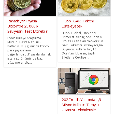
Rahatlayan Piyasa
Huobi, GARI Token’ı
Bitcoin’de 25.000$
Listeleyecek
Seviyesini Test Ettirebilir
Huobi Global, Onbirinci
Primelist Etkinliğinde Socialfi
Bybit Türkiye Araştırma
Projesi Olan Gari Network’ün
Müdürü Beste Naz Süllü
GARI Token’ını Listeleyeceğini
haftanın ilk iş gününde kripto
Duyurdu. Kullanıcılar, 18
para piyasalarını
Ocak’tan İtibaren, Sayılı
değerlendirdi:Piyasalarda risk
Biletlerle Çekilişe ...
iştahı görünümünde bazı
düzelmeler söz ...
2022'nin İlk Yarısında 1,3
Milyon Kullanıcı Tarayıcı
Uzantısı Tehditleriyle