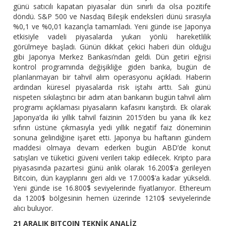
günü satıcılı kapatan piyasalar dün sınırlı da olsa pozitife
döndü. S&P 500 ve Nasdaq Bileşik endeksleri dünü sırasıyla
%0,1 ve %0,01 kazançla tamamladı. Yeni günde ise Japonya
etkisiyle vadeli piyasalarda yukarı yönlü hareketlilik
görülmeye başladı. Günün dikkat çekici haberi dün olduğu
gibi Japonya Merkez Bankası’ndan geldi. Dün getiri eğrisi
kontrol programında değişikliğe giden banka, bugün de
planlanmayan bir tahvil alım operasyonu açıkladı. Haberin
ardından küresel piyasalarda risk iştahı arttı. Salı günü
nispeten sıkılaştırıcı bir adım atan bankanın bugün tahvil alım
programı açıklaması piyasaların kafasını karıştırdı. Ek olarak
Japonya’da iki yıllık tahvil faizinin 2015’den bu yana ilk kez
sıfırın üstüne çıkmasıyla yedi yıllık negatif faiz döneminin
sonuna gelindiğine işaret etti. Japonya bu haftanın gündem
maddesi olmaya devam ederken bugün ABD’de konut
satışları ve tüketici güveni verileri takip edilecek. Kripto para
piyasasında pazartesi günü anlık olarak 16.200$’a gerileyen
Bitcoin, dün kayıplarını geri aldı ve 17.000$’a kadar yükseldi.
Yeni günde ise 16.800$ seviyelerinde fiyatlanıyor. Ethereum
da 1200$ bölgesinin hemen üzerinde 1210$ seviyelerinde
alıcı buluyor.
21 ARALIK BITCOIN TEKNİK ANALİZ