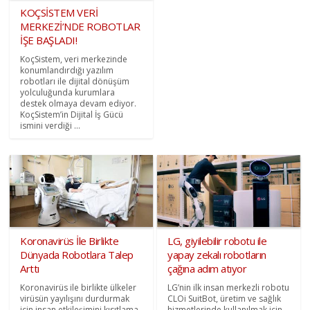
KOÇSİSTEM VERİ
MERKEZİ’NDE ROBOTLAR
İŞE BAŞLADI!
KoçSistem, veri merkezinde
konumlandırdığı yazılım
robotları ile dijital dönüşüm
yolculuğunda kurumlara
destek olmaya devam ediyor.
KoçSistem’in Dijital İş Gücü
ismini verdiği ...
Koronavirüs İle Birlikte
LG, giyilebilir robotu ile
Dünyada Robotlara Talep
yapay zekalı robotların
Arttı
çağına adım atıyor
Koronavirüs ile birlikte ülkeler
LG’nin ilk insan merkezli robotu
virüsün yayılışını durdurmak
CLOi SuitBot, üretim ve sağlık
için insan etkileşimini kısıtlama
hizmetlerinde kullanılmak için