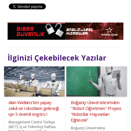
İlginizi Çekebilecek Yazılar
Alan Watkins’ten yapay
Boğaziçi Üniversitesi’nden
zekâ ve robotların geleceği
"Robot Öğretmen" Projesi:
için 5 önemli öngörü !
“Robotlar Hayvanları
Eğitecek”
Management Centre Türkiye
(MCT), İş ve Teknoloji Haftası
Boğaziçi Üniversitesi