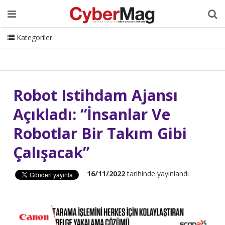
Ana Sayfa
Hakkımızda
Dergi
Editörden
Yazarlar
Danışmanlık
ISC Turkey
Sizden Gelenler
İletişim
Kategoriler
CyberMag Logo
Robot Istihdam Ajansı
Açıkladı: “İnsanlar Ve
Robotlar Bir Takım Gibi
Çalışacak”
16/11/2022
tarihinde yayınlandı