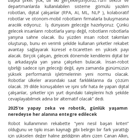
başka şirket yok, bir ilki gerçekleştiriyoruz.Tüm sektör ve
departmanlarda kullanılabilen sisteme gömülü yazılım
robotları, dijital çalışanlar (RPA, AI, ML, NLP ), kolaboratif
robotlar ve otonom-mobil robotların firmalarla buluşmasına
aracılık ediyoruz. İş dünyasını geleceğe hazırlıyoruz. Çünkü
gelecek insanların robotlarla yarışı değil, robotların robotlarla
yarışına sahne olacak. Bu yüzden insan robot takımları
oluşturup, bunu en verimli şekilde kullanan şirketler rekabet
avantajı sağlayarak küresel e-ticaretten en yüksek payı
alacak. Birçok çalışan, gelecek dönemde kendilerini dijital bir
iş arkadaşıyla yan yana çalışırken bulacak. İnsan-robot
işbirliği sadece işin geleceği değil, aynı zamanda günümüzün
yüksek performanslı işletmelerinin yeni normu olacak.
Robotlar ülkeler arasındaki saat farklılıklarına da çözüm
olacak. 39 dilde konuşabilen ve işini sıfır hata ile yapan dijital
çalışanlar, şirketler için yurt dışındaki taleplerini hızlı şekilde
cevaplayabilmek adına bir alternatif olacak” dedi.
2025’te yapay zeka ve robotik, günlük yaşamın
neredeyse her alanına entegre edilecek
Robot kullanımının rekabette “yeni nesil başarı kriteri”
olduğunu ve tıpkı insan kaynağı gibi belirgin bir fark yarattığı
için yükselen değer haline geldiğinin altını çizen Canan Alkın,