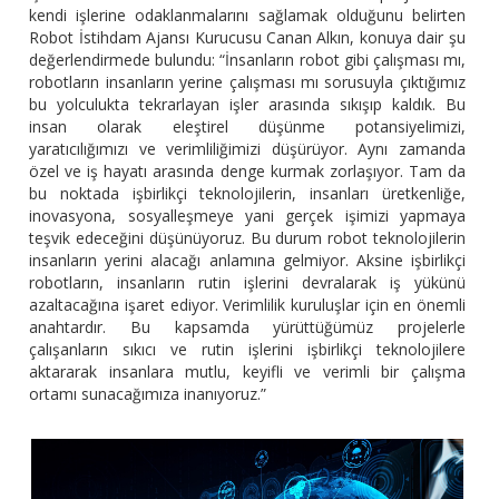
kendi işlerine odaklanmalarını sağlamak olduğunu belirten
Robot İstihdam Ajansı Kurucusu Canan Alkın, konuya dair şu
değerlendirmede bulundu: “İnsanların robot gibi çalışması mı,
robotların insanların yerine çalışması mı sorusuyla çıktığımız
bu yolculukta tekrarlayan işler arasında sıkışıp kaldık. Bu
insan olarak eleştirel düşünme potansiyelimizi,
yaratıcılığımızı ve verimliliğimizi düşürüyor. Aynı zamanda
özel ve iş hayatı arasında denge kurmak zorlaşıyor. Tam da
bu noktada işbirlikçi teknolojilerin, insanları üretkenliğe,
inovasyona, sosyalleşmeye yani gerçek işimizi yapmaya
teşvik edeceğini düşünüyoruz. Bu durum robot teknolojilerin
insanların yerini alacağı anlamına gelmiyor. Aksine işbirlikçi
robotların, insanların rutin işlerini devralarak iş yükünü
azaltacağına işaret ediyor. Verimlilik kuruluşlar için en önemli
anahtardır. Bu kapsamda yürüttüğümüz projelerle
çalışanların sıkıcı ve rutin işlerini işbirlikçi teknolojilere
aktararak insanlara mutlu, keyifli ve verimli bir çalışma
ortamı sunacağımıza inanıyoruz.”