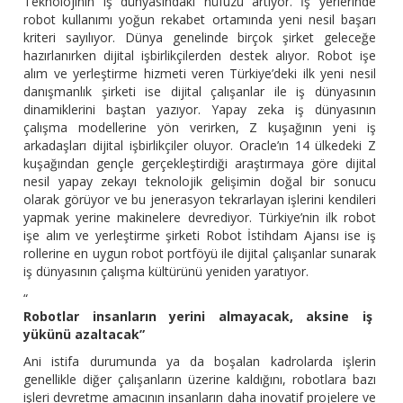
Teknolojinin iş dünyasındaki nüfuzu artıyor. İş yerlerinde
robot kullanımı yoğun rekabet ortamında yeni nesil başarı
kriteri sayılıyor. Dünya genelinde birçok şirket geleceğe
hazırlanırken dijital işbirlikçilerden destek alıyor. Robot işe
alım ve yerleştirme hizmeti veren Türkiye’deki ilk yeni nesil
danışmanlık şirketi ise dijital çalışanlar ile iş dünyasının
dinamiklerini baştan yazıyor. Yapay zeka iş dünyasının
çalışma modellerine yön verirken, Z kuşağının yeni iş
arkadaşları dijital işbirlikçiler oluyor. Oracle’ın 14 ülkedeki Z
kuşağından gençle gerçekleştirdiği araştırmaya göre dijital
nesil yapay zekayı teknolojik gelişimin doğal bir sonucu
olarak görüyor ve bu jenerasyon tekrarlayan işlerini kendileri
yapmak yerine makinelere devrediyor. Türkiye’nin ilk robot
işe alım ve yerleştirme şirketi Robot İstihdam Ajansı ise iş
rollerine en uygun robot portföyü ile dijital çalışanlar sunarak
iş dünyasının çalışma kültürünü yeniden yaratıyor.
“
Robotlar insanların yerini almayacak, aksine iş
yükünü azaltacak”
Ani istifa durumunda ya da boşalan kadrolarda işlerin
genellikle diğer çalışanların üzerine kaldığını, robotlara bazı
işleri devretme amacının insanların daha inovatif projelere ve