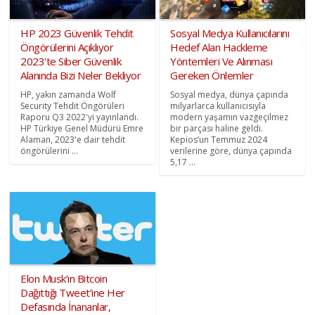
HP 2023 Güvenlik Tehdit
Sosyal Medya Kullanıcılarını
Öngörülerini Açıklıyor
Hedef Alan Hackleme
2023'te Siber Güvenlik
Yöntemleri Ve Alınması
Alanında Bizi Neler Bekliyor
Gereken Önlemler
HP, yakın zamanda Wolf
Sosyal medya, dünya çapında
Security Tehdit Öngörüleri
milyarlarca kullanıcısıyla
Raporu Q3 2022'yi yayınlandı.
modern yaşamın vazgeçilmez
HP Türkiye Genel Müdürü Emre
bir parçası haline geldi.
Alaman, 2023'e dair tehdit
Kepios’un Temmuz 2024
öngörülerini ...
verilerine göre, dünya çapında
5,17 ...
Elon Musk’ın Bitcoin
Dağıttığı Tweet’ine Her
Defasında İnananlar,