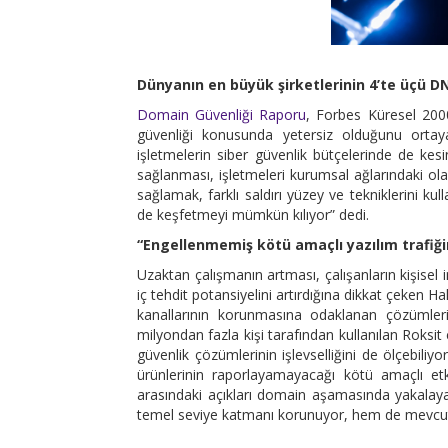
Dünyanın en büyük şirketlerinin 4’te üçü D
Domain Güvenliği Raporu
, Forbes Küresel 200
güvenliği konusunda yetersiz olduğunu ortay
işletmelerin siber güvenlik bütçelerinde de kes
sağlanması, işletmeleri kurumsal ağlarındaki ola
sağlamak, farklı saldırı yüzey ve tekniklerini ku
de keşfetmeyi mümkün kılıyor” dedi.
“Engellenmemiş kötü amaçlı yazılım trafiği
Uzaktan çalışmanın artması, çalışanların kişisel 
iç tehdit potansiyelini artırdığına dikkat çeken
kanallarının korunmasına odaklanan çözümlerim
milyondan fazla kişi tarafından kullanılan Roksit 
güvenlik çözümlerinin işlevselliğini de ölçebiliyo
ürünlerinin raporlayamayacağı kötü amaçlı etk
arasındaki açıkları domain aşamasında yakalay
temel seviye katmanı korunuyor, hem de mevcut güv