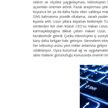
sektör ve ölçekte yaygınlaşması, teknolojinin i
açısından önemini artırdı. Pazar araştırması şirk
boyunca bir ya da daha fazla siber saldırıya mar
DNS katmanına yönelik oltalama, zararlı yazılım,
kıyasla arttı. Uzun yıllara dayanan birikimiyle 
isimlerden biri olan Roksit CEO'su Hakan Uzun, b
karmaşıklaştığına dikkat çeken Hakan Uzun, “D
beraberinde getirdi. Çünkü teknolojinin iş süreçle
karşı daha kırılgan hale getiriyor. Nesnelerin in
her teknoloji ürünü yeni riskler anlamına geliyo
odaklanıyor. Oysa kurumsal ağ ve uygulamaların 
siber risklerin görünürlüğü konusunda önemli rol