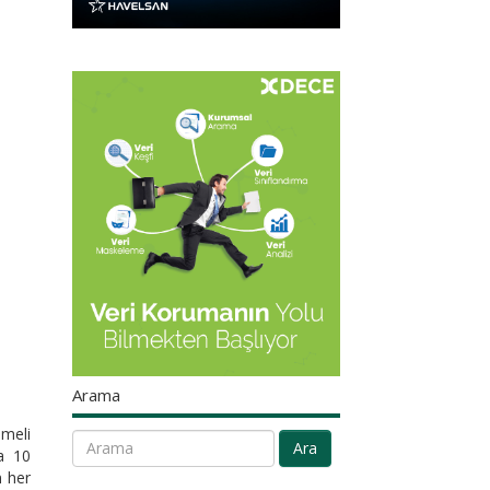
Arama
emeli
Ara
ca 10
n her