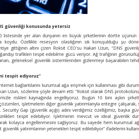
NS güvenliği konusunda yetersiz
0 listesinde yer alan dünyanın en büyük şirketlerinin dörtte üçünü
a koydu. Özellikle resesyon olasılığının sık konuşulduğu şu dön
intiye gittiğinin altını çizen Roksit CEO'su Hakan Uzun, “DNS güvenli
ğandışı trafikleri tespit edebilme gücü veriyor. Ağ trafiğinin görünürl
llanan, geleneksel güvenlik sistemlerinden gizlenmeyi başarabilen tehdi
ni tespit ediyoruz”
internet bağlantılarını kurumsal ağa erişmek için kullanması gibi durum
 Hakan Uzun, sözlerine şöyle devam etti: “Roksit olarak DNS protokolün
izle riskleri kaynağında engelliyoruz. Bugün 10 bini aşkın şirke
çözümleri, işletmelerin diğer güvenlik yatırımlarıyla entegre çalışarak, 
r. Security Gap (güvenlik açığı) adını verdiğimiz özelliğimiz, başka güv
inlikleri tespit edebiliyor. İşletmenin mevcut ve ideal güvenlik d
arak kolayca engellenmesini sağlıyoruz. Bu sayede hem kurumsal ağ
enlik yatırımlarının yetenekleri tespit edilebiliyor” ifadelerini kullan