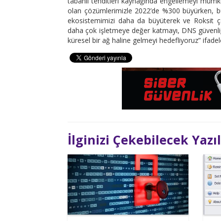
tabanlı tehditleri kaynağında engellemeyi mümkü
olan çözümlerimizle 2022’de %300 büyürken, bu k
ekosistemimizi daha da büyüterek ve Roksit çöz
daha çok işletmeye değer katmayı, DNS güvenli
küresel bir ağ haline gelmeyi hedefliyoruz” ifadele
İlginizi Çekebilecek Yazı