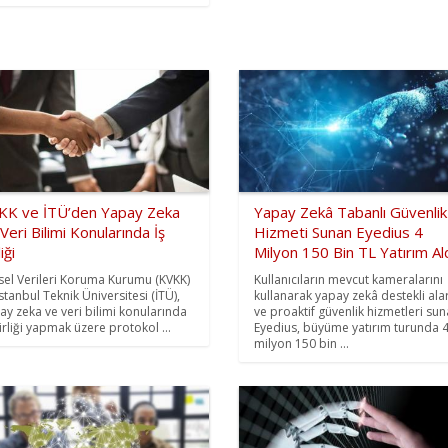
KK ve İTÜ’den Yapay Zeka
Yapay Zekâ Tabanlı Güvenlik
Veri Bilimi Konularında İş
Hizmeti Sunan Eyedius 4
iği
Milyon 150 Bin TL Yatırım Al
isel Verileri Koruma Kurumu (KVKK)
Kullanıcıların mevcut kameralarını
İstanbul Teknik Üniversitesi (İTÜ),
kullanarak yapay zekâ destekli al
ay zeka ve veri bilimi konularında
ve proaktif güvenlik hizmetleri su
birliği yapmak üzere protokol ...
Eyedius, büyüme yatırım turunda 
milyon 150 bin ...