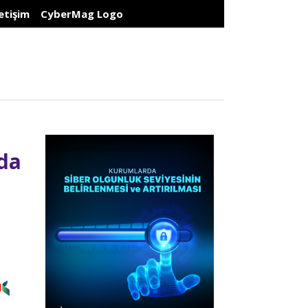
letişim
CyberMag Logo
da