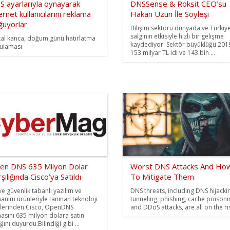
S ayarlarıyla oynayarak
DNSSense & Roksit CEO’su
ernet kullanıcılarını reklama
Hakan Uzun İle Söyleşi
ğuyorlar
Bilişim sektörü dünyada ve Türkiy
salgının etkisiyle hızlı bir gelişme
ital kanca, doğum günü hatırlatma
kaydediyor. Sektör büyüklüğü 201
ulaması
153 milyar TL idi ve 143 bin ...
en DNS 635 Milyon Dolar
Worst DNS Attacks And Ho
şılığında Cisco’ya Satıldı
To Mitigate Them
ve güvenlik tabanlı yazılım ve
DNS threats, including DNS hijacki
anım ürünleriyle tanınan teknoloji
tunneling, phishing, cache poisoni
lerinden Cisco, OpenDNS
and DDoS attacks, are all on the ri
masını 635 milyon dolara satın
ğını duyurdu.Bilindiği gibi ...