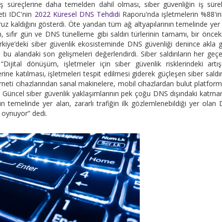
ş süreçlerine daha temelden dahil olması, siber güvenliğin iş sürekl
eti IDC'nin
2022 Küresel DNS Tehdidi
Raporu'nda işletmelerin %88'ini
uz kaldığını gösterdi. Öte yandan tüm ağ altyapılarının temelinde yer
 sıfır gün ve DNS tünelleme gibi saldırı türlerinin tamamı, bir önceki
Türkiye’deki siber güvenlik ekosisteminde DNS güvenliği denince akla 
u alandaki son gelişmeleri değerlendirdi. Siber saldırıların her geçe
ijital dönüşüm, işletmeler için siber güvenlik risklerindeki artı
rine katılması, işletmeleri tespit edilmesi giderek güçleşen siber saldır
terneti cihazlarından sanal makinelere, mobil cihazlardan bulut platform
r. Güncel siber güvenlik yaklaşımlarının pek çoğu DNS dışındaki katma
temelinde yer alan, zararlı trafiğin ilk gözlemlenebildiği yer olan
 oynuyor” dedi.