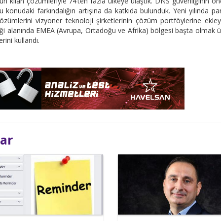
n kılan çözümleriyle 74’ten fazla ülkeye ulaştık. DNS güvenliğinin ö
onudaki farkındalığın artışına da katkıda bulunduk. Yeni yılında pa
ümlerini vizyoner teknoloji şirketlerinin çözüm portföylerine ekle
ği alanında EMEA (Avrupa, Ortadoğu ve Afrika) bölgesi başta olmak 
rini kullandı.
lar