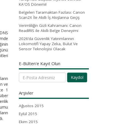
KA'OS Dönemi!
Belgeleri Taramaktan Fazlası: Canon
Scan2X İle Akıllı İş Akışlarına Geçiş
Verimliliğin Gizli Kahramanı: Canon
ReadIRIS ile Akıllı Belge Deneyimi
n DNS
emde
2026’da Güvenlik Yatırımlarının
Lokomotifi Yapay Zeka, Bulut Ve
ğinin
Sensor Teknolojisi Olacak
üğünü
tleri
E-Bülten'e Kayıt Olun
Kaydol
ların
ün ve
tte 1
Arşivler
siber
enlik
Ağustos 2015
urumu
ların
Eylül 2015
dı.
Ekim 2015