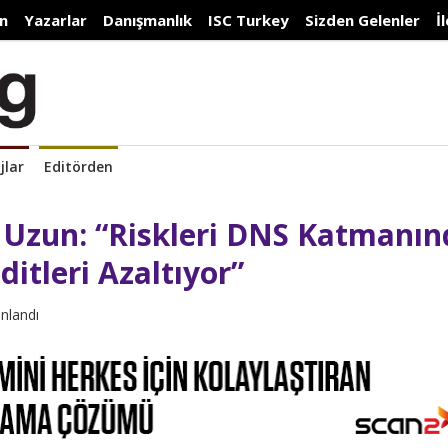
n
Yazarlar
Danışmanlık
ISC Turkey
Sizden Gelenler
İ
jlar
Editörden
 Uzun: “Riskleri DNS Katmanın
itleri Azaltıyor”
ınlandı