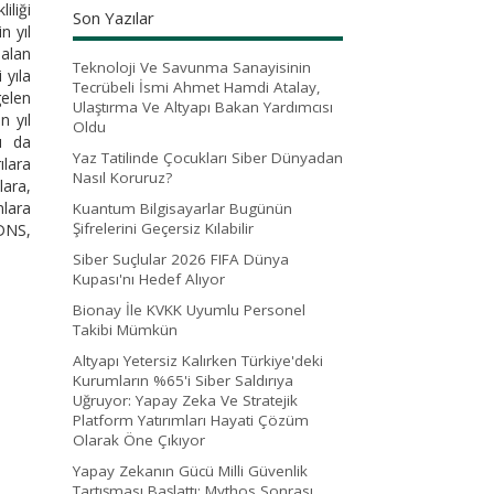
iliği
Son Yazılar
n yıl
 alan
Teknoloji Ve Savunma Sanayisinin
 yıla
Tecrübeli İsmi Ahmet Hamdi Atalay,
gelen
Ulaştırma Ve Altyapı Bakan Yardımcısı
n yıl
Oldu
şı da
Yaz Tatilinde Çocukları Siber Dünyadan
ılara
Nasıl Koruruz?
lara,
nlara
Kuantum Bilgisayarlar Bugünün
Şifrelerini Geçersiz Kılabilir
 DNS,
Siber Suçlular 2026 FIFA Dünya
Kupası'nı Hedef Alıyor
Bionay İle KVKK Uyumlu Personel
Takibi Mümkün
Altyapı Yetersiz Kalırken Türkiye'deki
Kurumların %65'i Siber Saldırıya
Uğruyor: Yapay Zeka Ve Stratejik
Platform Yatırımları Hayati Çözüm
Olarak Öne Çıkıyor
Yapay Zekanın Gücü Milli Güvenlik
Tartışması Başlattı: Mythos Sonrası