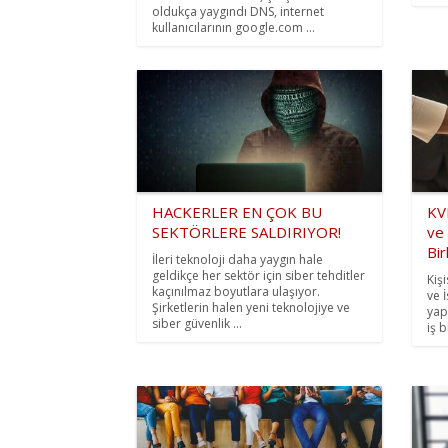
oldukça yaygındı DNS, internet
kullanıcılarının google.com ...
HACKERLER EN ÇOK BU
KV
SEKTÖRLERE SALDIRIYOR!
ve 
Birl
İleri teknoloji daha yaygın hale
geldikçe her sektör için siber tehditler
Kiş
kaçınılmaz boyutlara ulaşıyor.
ve 
Şirketlerin halen yeni teknolojiye ve
yap
siber güvenlik ...
iş 