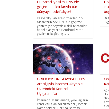
Bu zararlı yazılım DNS ele
DN
geçirme saldırılarıyla tüm
int
dünyayı hedef alıyor!
bo
Kaspersky Lab araştırmacıları, 16
Dij
Nisan tarihinde, DNS ele geçirme
uyg
yöntemiyle Asya’daki akıllı telefonları
hedef alan yeni bir Android zararlı
yazılımını keşfetmişti. ...
Gizlilik İçin DNS-Over-HTTPS
Op
Aracılığıyla İnternet Altyapısı
Kar
Üzerindeki Kontrol
Ağ 
Uygulamaları
don
dev
İnternetin ilk günlerinde, yerel ağların
fir
kendi etki alan adı hizmetini (Domain
aldı
Name Service- DNS) çalıştırması