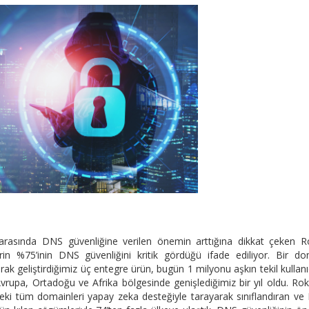
 arasında DNS güvenliğine verilen önemin arttığına dikkat çeken R
n %75’inin DNS güvenliğini kritik gördüğü ifade ediliyor. Bir do
rak geliştirdiğimiz üç entegre ürün, bugün 1 milyonu aşkın tekil kullanı
vrupa, Ortadoğu ve Afrika bölgesinde genişlediğimiz bir yıl oldu. Roks
eki tüm domainleri yapay zeka desteğiyle tarayarak sınıflandıran v