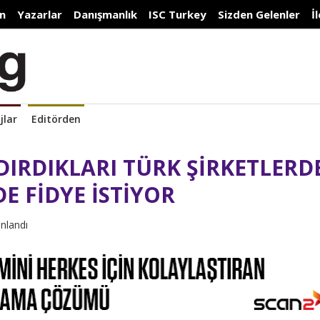
n
Yazarlar
Danışmanlık
ISC Turkey
Sizden Gelenler
İ
jlar
Editörden
DIRDIKLARI TÜRK ŞİRKETLERD
E FİDYE İSTİYOR
ınlandı