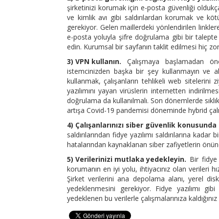
şirketinizi korumak için e-posta güvenliği oldukça
ve kimlik avı gibi saldırılardan korumak ve köt
gerekiyor. Gelen maillerdeki yönlendirilen linkl
e-posta yoluyla şifre doğrulama gibi bir talepte
edin. Kurumsal bir sayfanın taklit edilmesi hiç zor
3) VPN kullanın.
Çalışmaya başlamadan önce 
istemcinizden başka bir şey kullanmayın ve a
kullanmak, çalışanların tehlikeli web sitelerini
yazılımını yayan virüslerin internetten indirilme
doğrulama da kullanılmalı. Son dönemlerde sıklıkl
artışa Covid-19 pandemisi döneminde hybrid ça
4) Çalışanlarınızı siber güvenlik konusunda 
saldırılarından fidye yazılımı saldırılarına kadar
hatalarından kaynaklanan siber zafiyetlerin önüne 
5) Verilerinizi mutlaka yedekleyin.
Bir fidye y
korumanın en iyi yolu, ihtiyacınız olan verileri h
Şirket verilerini ana depolama alanı, yerel d
yedeklenmesini gerekiyor. Fidye yazılımı gibi
yedeklenen bu verilerle çalışmalarınıza kaldığınız