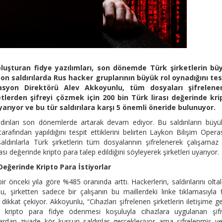
 oluşturan fidye yazılımları, son dönemde Türk şirketlerin bü
n saldırılarda Rus hacker gruplarının büyük rol oynadığını tes
rasyon Direktörü Alev Akkoyunlu, tüm dosyaları şifrelene
etlerden şifreyi çözmek için 200 bin Türk lirası değerinde kri
yarıyor ve bu tür saldırılara karşı 5 önemli öneride bulunuyor.
saldırıları son dönemlerde artarak devam ediyor. Bu saldırıların büyü
afından yapıldığını tespit ettiklerini belirten Laykon Bilişim Oper
aldırılarla Türk şirketlerin tüm dosyalarının şifrelenerek çalışamaz
rası değerinde kripto para talep edildiğini söyleyerek şirketleri uyarıyor.
Değerinde Kripto Para İstiyorlar
bir önceki yıla göre %485 oranında arttı. Hackerlerin, saldırılarını olt
nlu, şirketten sadece bir çalışanın bu maillerdeki linke tıklamasıyla 
dikkat çekiyor. Akkoyunlu, “Cihazları şifrelenen şirketlerin iletişime ge
e kripto para fidye ödenmesi koşuluyla cihazlara uygulanan şifr
ılardan ziyade kör kurşun saldırılar gerçekleşiyor ama şifrelenmiş ve