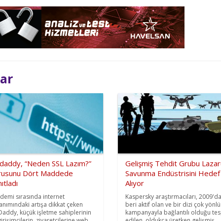
lar
daddy, “Neden SSL Lazım?”
Gelişmiş Tehdit Grubu Lazar
rusunu Dört Maddede
Savunma Endüstrisini Hedef
ıtladı
Alıyor
demi sırasında internet
Kaspersky araştırmacıları, 2009'd
lanımındaki artışa dikkat çeken
beri aktif olan ve bir dizi çok yönlü
addy, küçük işletme sahiplerinin
kampanyayla bağlantılı olduğu tes
girişimcilerin, ziyaretçilerine web
edilen, oldukça üretken gelişmiş