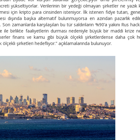
creti yükseltiyorlar. Verilerinin bir yedeği olmayan şirketler ne yazık 
si için kripto para cinsinden isteniyor. İlk istenen fidye tutarı, genel
nmesi dışında başka alternatif bulunmuyorsa en azından pazarlık edi
Son zamanlarda karşılaşılan bu tür saldırıların %90’a yakını Rus hack
idye ile birlikte faaliyetlerin durması nedeniyle büyük bir maddi krize 
ckerler finans ve kamu gibi büyük ölçekli şirketlerdense daha çok 
 ölçekli şirketleri hedefliyor.” açıklamalarında bulunuyor.