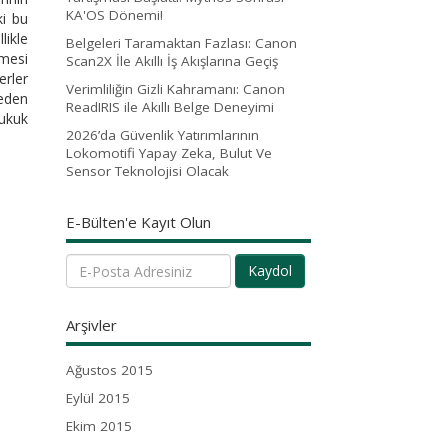
KA'OS Dönemi!
ki bu
likle
Belgeleri Taramaktan Fazlası: Canon
lmesi
Scan2X İle Akıllı İş Akışlarına Geçiş
erler
Verimliliğin Gizli Kahramanı: Canon
neden
ReadIRIS ile Akıllı Belge Deneyimi
hukuk
2026’da Güvenlik Yatırımlarının
Lokomotifi Yapay Zeka, Bulut Ve
Sensor Teknolojisi Olacak
E-Bülten'e Kayıt Olun
Kaydol
Arşivler
Ağustos 2015
Eylül 2015
Ekim 2015