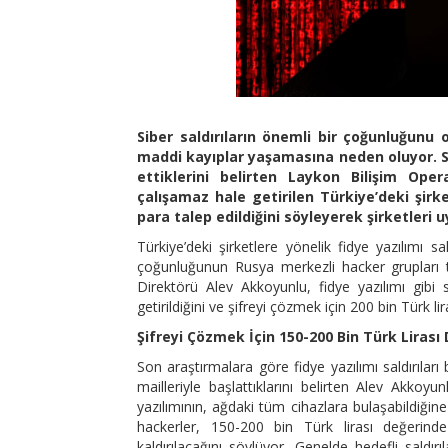
Siber saldırıların önemli bir çoğunluğunu
maddi kayıplar yaşamasına neden oluyor. So
ettiklerini belirten Laykon Bilişim Ope
çalışamaz hale getirilen Türkiye’deki şirk
para talep edildiğini söyleyerek şirketleri u
Türkiye’deki şirketlere yönelik fidye yazılımı 
çoğunluğunun Rusya merkezli hacker grupları tar
Direktörü Alev Akkoyunlu, fidye yazılımı gibi s
getirildiğini ve şifreyi çözmek için 200 bin Türk li
Şifreyi Çözmek İçin 150-200 Bin Türk Lirası 
Son araştırmalara göre fidye yazılımı saldırıları 
mailleriyle başlattıklarını belirten Alev Akkoyu
yazılımının, ağdaki tüm cihazlara bulaşabildiğine 
hackerler, 150-200 bin Türk lirası değerind
kaldırılacağını söylüyor. Genelde hedefli saldır