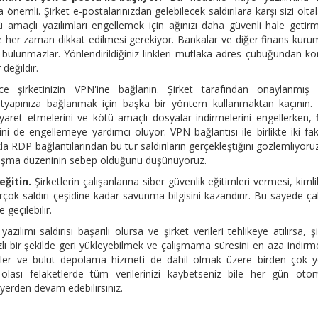
 önemli. Şirket e-postalarınızdan gelebilecek saldırılara karşı sizi olt
ü amaçlı yazılımları engellemek için ağınızı daha güvenli hale getir
ere her zaman dikkat edilmesi gerekiyor. Bankalar ve diğer finans kurum
 bulunmazlar. Yönlendirildiğiniz linkleri mutlaka adres çubuğundan ko
 değildir.
şirketinizin VPN'ine bağlanın. Şirket tarafından onaylanmış
ltyapınıza bağlanmak için başka bir yöntem kullanmaktan kaçının.
 ziyaret etmelerini ve kötü amaçlı dosyalar indirmelerini engellerken, 
sini de engellemeye yardımcı oluyor. VPN bağlantısı ile birlikte iki fa
a RDP bağlantılarından bu tür saldırıların gerçekleştiğini gözlemliyoru
lışma düzeninin sebep olduğunu düşünüyoruz.
eğitin.
Şirketlerin çalışanlarına siber güvenlik eğitimleri vermesi, kimli
 birçok saldırı çeşidine kadar savunma bilgisini kazandırır. Bu sayede ça
geçilebilir.
azılımı saldırısı başarılı olursa ve şirket verileri tehlikeye atılırsa, şi
ızlı bir şekilde geri yükleyebilmek ve çalışmama süresini en aza indirme
iskler ve bulut depolama hizmeti de dahil olmak üzere birden çok 
 olası felaketlerde tüm verilerinizi kaybetseniz bile her gün oto
 yerden devam edebilirsiniz.