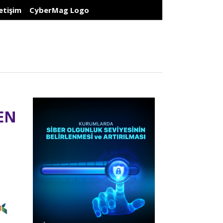
letişim
CyberMag Logo
EN