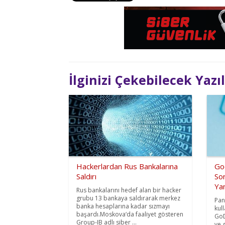
İlginizi Çekebilecek Yazı
Hackerlardan Rus Bankalarına
Go
Saldırı
So
Yan
Rus bankalarını hedef alan bir hacker
grubu 13 bankaya saldırarak merkez
Pan
banka hesaplarına kadar sızmayı
kul
başardı.Moskova‘da faaliyet gösteren
GoD
Group-IB adlı siber ...
ve 