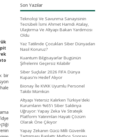
Son Yazılar
Teknoloji Ve Savunma Sanayisinin
Tecrübeli İsmi Ahmet Hamdi Atalay,
Ulaştırma Ve Altyapı Bakan Yardımcısı
Oldu
yük
Yaz Tatilinde Çocukları Siber Dünyadan
pit
Nasıl Koruruz?
rek
Kuantum Bilgisayarlar Bugünün
pto
Şifrelerini Geçersiz Kılabilir
Siber Suçlular 2026 FIFA Dünya
k bir
Kupası'nı Hedef Alıyor
asyon
Bionay İle KVKK Uyumlu Personel
 hale
Takibi Mümkün
Altyapı Yetersiz Kalırken Türkiye'deki
Kurumların %65'i Siber Saldırıya
Uğruyor: Yapay Zeka Ve Stratejik
alama
Platform Yatırımları Hayati Çözüm
fidye
Olarak Öne Çıkıyor
çtiği
enin
Yapay Zekanın Gücü Milli Güvenlik
Tartışması Başlattı: Mythos Sonrası
rinin