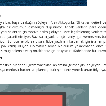
n
la baş başa bıraktığını söyleyen Alev Akkoyunlu, “Şirketler, değerli ver
aşka bir çözümün olmadığını düşünüyor. Ancak verilerin para öden
yeni saldırılar için motive edilmiş oluyor. Üstelik şifrelenmiş verilere t
 da garanti etmiyor. Bazı saldırganlar, hiçbir veriyi geri vermezken, baz
tiyor. Sonucu ne olursa olsun, fidye yazılımını kaldırmak için istenen p
 teşvik etmiş oluyor. Dolayısıyla böyle bir durum yaşanmadan önce 
, müşterileriniz ve iş ortaklarınız için en iyisidir.” ifadelerinde bulunuyo
rı
 uğramasının bir daha uğramayacakları anlamına gelmediğini söyleyen L
a merkezli hacker gruplarının, Türk şirketlere yönelik artan fidye yaz