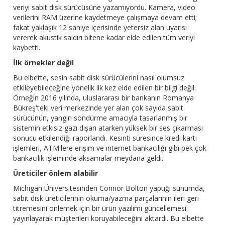
veriyi sabit disk sürücüsüne yazamıyordu. Kamera, video
verilerini RAM üzerine kaydetmeye çalışmaya devam etti;
fakat yaklaşık 12 saniye içerisinde yetersiz alan uyarısı
vererek akustik saldırı bitene kadar elde edilen tüm veriyi
kaybetti.
İlk örnekler değil
Bu elbette, sesin sabit disk sürücülerini nasıl olumsuz
etkileyebileceğine yönelik ilk kez elde edilen bir bilgi değil.
Örneğin 2016 yılında, uluslararası bir bankanın Romanya
Bükreş'teki veri merkezinde yer alan çok sayıda sabit
sürücünün, yangın söndürme amacıyla tasarlanmış bir
sistemin etkisiz gazı dışarı atarken yüksek bir ses çıkarması
sonucu etkilendiği raporlandı. Kesinti süresince kredi kartı
işlemleri, ATM'lere erişim ve internet bankacılığı gibi pek çok
bankacılık işleminde aksamalar meydana geldi.
Üreticiler önlem alabilir
Michigan Üniversitesinden Connor Bolton yaptığı sunumda,
sabit disk üreticilerinin okuma/yazma parçalarının ileri geri
titremesini önlemek için bir ürün yazılımı güncellemesi
yayınlayarak müşterileri koruyabileceğini aktardı. Bu elbette