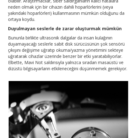
olabilir. Araştırmacılar, siber saldırganların kalıcı hatalara
neden olmak için bir cihazın dahili hoparlörlerini (veya
yakındaki hoparlörleri) kullanmasının mümkün olduğunu da
ortaya koydu.
Duyulmayan seslerle de zarar oluşturmak mümkün
Bununla birlikte ultrasonik dalgalar da insan kulağının
duyamayacağı seslerle sabit disk sürücüsünün şok sensörü
çıkışını değişime uğratıp okuma/yazma yönetimini sekteye
uğratarak cihazlar üzerinde benzer bir etki yaratabiliyorlar.
Elbette, Mavi Not saldırısıyla yalnızca sıradan masaüstü ve
dizüstü bilgisayarların etkileneceğini düşünmemek gerekiyor.