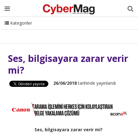
Ana Sayfa
Hakkımızda
Dergi
Editörden
Yazarlar
Danışmanlık
ISC Turkey
Sizden Gelenler
İletişim
Kategoriler
CyberMag Logo
Ses, bilgisayara zarar verir
mi?
26/06/2018
tarihinde yayınlandı
Ses, bilgisayara zarar verir mi?