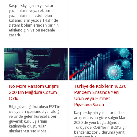
Kaspersky, geçen yıl zararlı
yazılımların veya reklam
yazılımlarının hedefi olan
kullanıcıların yüzde 14,8’inde
sistem bölümlerinden birinin
etkilendiğini ve bu nedenle
zararlı ...
No More Ransom Girişimi
Türkiye’de Kobi’lerin %23’ü
200 Bin Mağdura Çözüm
Pandemi Sırasında Yeni
Oldu
Ürün veya Hizmet
Piyasaya Sürdü
Bilgi güvenliği kuruluşu ESET’in
de üyeleri içerisinde yer aldığı
Kaspersky'nin yakın tarihli bir
ve önde gelen küresel siber
araştırmasına göre salgın Mart
güvenlik kuruluşlarının
2020'de yeni başladığında,
katılımıyla oluşturulan
Türkiye’de KOBİ’lerin %23’ü için
uluslararası “No More ...
benzersiz zorlu duruma yanıt