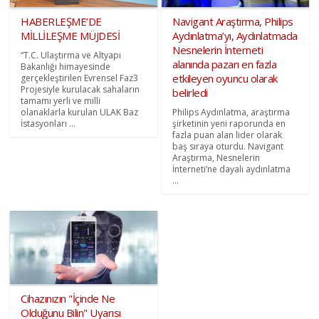
HABERLEŞME’DE
Navigant Araştırma, Philips
MİLLİLEŞME MÜJDESİ
Aydınlatma’yı, Aydınlatmada
Nesnelerin İnterneti
“T.C. Ulaştırma ve Altyapı
alanında pazarı en fazla
Bakanlığı himayesinde
etkileyen oyuncu olarak
gerçekleştirilen Evrensel Faz3
Projesiyle kurulacak sahaların
belirledi
tamamı yerli ve milli
olanaklarla kurulan ULAK Baz
Philips Aydınlatma, araştırma
İstasyonları ...
şirketinin yeni raporunda en
fazla puan alan lider olarak
baş sıraya oturdu. Navigant
Araştırma, Nesnelerin
İnterneti’ne dayalı aydınlatma
...
Cihazınızın "İçinde Ne
Olduğunu Bilin" Uyarısı