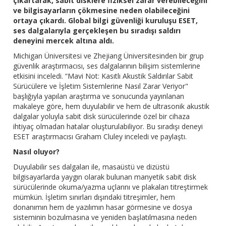
çıkartarak, sabit disklere fiziksel zarar verebileceğini
ve bilgisayarların çökmesine neden olabileceğini
ortaya çıkardı. Global bilgi güvenliği kuruluşu ESET,
ses dalgalarıyla gerçekleşen bu sıradışı saldırı
deneyini mercek altına aldı.
Michigan Üniversitesi ve Zhejiang Üniversitesinden bir grup
güvenlik araştırmacısı, ses dalgalarının bilişim sistemlerine
etkisini inceledi. “Mavi Not: Kasıtlı Akustik Saldırılar Sabit
Sürücülere ve İşletim Sistemlerine Nasıl Zarar Veriyor"
başlığıyla yapılan araştırma ve sonucunda yayınlanan
makaleye göre, hem duyulabilir ve hem de ultrasonik akustik
dalgalar yoluyla sabit disk sürücülerinde özel bir cihaza
ihtiyaç olmadan hatalar oluşturulabiliyor. Bu sıradışı deneyi
ESET araştırmacısı Graham Cluley inceledi ve paylaştı.
Nasıl oluyor?
Duyulabilir ses dalgaları ile, masaüstü ve dizüstü
bilgisayarlarda yaygın olarak bulunan manyetik sabit disk
sürücülerinde okuma/yazma uçlarını ve plakaları titreştirmek
mümkün. İşletim sınırları dışındaki titreşimler, hem
donanımın hem de yazılımın hasar görmesine ve dosya
sisteminin bozulmasına ve yeniden başlatılmasına neden