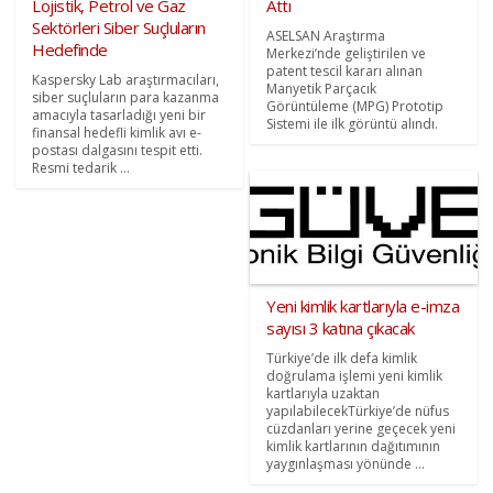
Lojistik, Petrol ve Gaz
Attı
Sektörleri Siber Suçluların
ASELSAN Araştırma
Hedefinde
Merkezi’nde geliştirilen ve
patent tescil kararı alınan
Kaspersky Lab araştırmacıları,
Manyetik Parçacık
siber suçluların para kazanma
Görüntüleme (MPG) Prototip
amacıyla tasarladığı yeni bir
Sistemi ile ilk görüntü alındı.
finansal hedefli kimlik avı e-
postası dalgasını tespit etti.
Resmi tedarik ...
Yeni kimlik kartlarıyla e-imza
sayısı 3 katına çıkacak
Türkiye’de ilk defa kimlik
doğrulama işlemi yeni kimlik
kartlarıyla uzaktan
yapılabilecekTürkiye’de nüfus
cüzdanları yerine geçecek yeni
kimlik kartlarının dağıtımının
yaygınlaşması yönünde ...