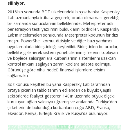
siliniyor.
2016’nın sonunda BDT ülkelerindeki birçok banka Kaspersky
Lab uzmanlarıyla irtibata geçerek, orada olmaması gerektiği
bir zamanda sunucularının belleklerinde, Meterpreter adlı
penetrasyon testi yazılımını bulduklarını bildirdiler. Kaspersky
Lab’ın incelemeleri sonucunda Meterpreter kodunun bir dizi
meşru PowerShell komut dizisiyle ve diğer bazı yardımcı
uygulamalarla birleştirildiği keşfedildi. Birleştirilen bu araçlar,
bellekte gizlenerek sistem yöneticilerinin şifrelerini toplayan
ve böylece saldırganlara kurbanlarının sistemlerini uzaktan
kontrol imkanı sağlayan zararlı kodlara adapte edilmişti.
Görünüşe göre nihai hedef, finansal işlemlere erişim
sağlamaktı.
Söz konusu keşiften bu yana Kaspersky Lab tarafından
ortaya çıkarılan tablo tahmin edilenden de büyük: Çeşitli
sektörlerde faaliyet gösteren 140’ın üzerinde büyük ölçekli
kuruluşun ağları saldırıya uğramış ve aralarında Türkiye’den
şirketlerin de bulunduğu kurbanların çoğu ABD, Fransa,
Ekvador, Kenya, Birleşik Krallık ve Rusya’da bulunuyor.