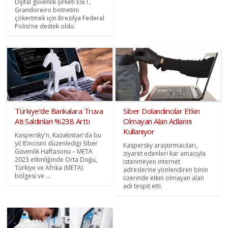
Dijital güvenlik şirketi ESET,
Grandoreiro botnetini
çökertmek için Brezilya Federal
Polisi’ne destek oldu.
Türkiye'de Bankalara Truva
Siber Dolandırıcılar Etkin
Atı Saldırıları %238 Arttı
Olmayan Alan Adlarını
Kullanıyor
Kaspersky'n, Kazakistan'da bu
yıl 8’incisini düzenlediği Siber
Kaspersky araştırmacıları,
Güvenlik Haftasonu – META
ziyaret edenleri kar amacıyla
2023 etkinliğinde Orta Doğu,
istenmeyen internet
Türkiye ve Afrika (META)
adreslerine yönlendiren binin
bölgesi ve ...
üzerinde etkin olmayan alan
adı tespit etti.