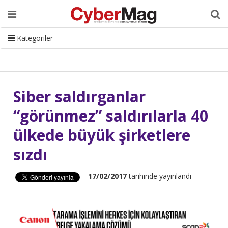
Ana Sayfa
Hakkımızda
Dergi
Editörden
Yazarlar
Danışmanlık
ISC Turkey
Sizden Gelenler
İletişim
Kategoriler
CyberMag Logo
Siber saldırganlar
“görünmez” saldırılarla 40
ülkede büyük şirketlere
sızdı
17/02/2017
tarihinde yayınlandı