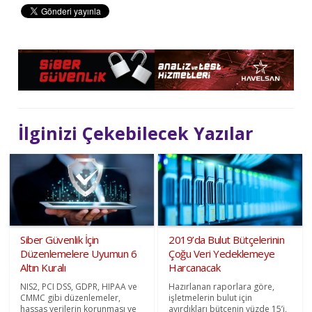
İlginizi Çekebilecek Yazılar
Siber Güvenlik İçin
2019’da Bulut Bütçelerinin
Düzenlemelere Uyumun 6
Çoğu Veri Yedeklemeye
Altın Kuralı
Harcanacak
NIS2, PCI DSS, GDPR, HIPAA ve
Hazırlanan raporlara göre,
CMMC gibi düzenlemeler,
işletmelerin bulut için
hassas verilerin korunması ve
ayırdıkları bütçenin yüzde 15’i,