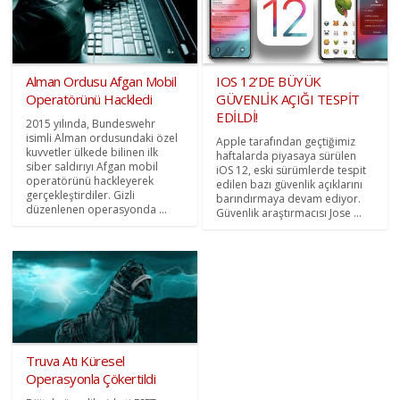
Alman Ordusu Afgan Mobil
IOS 12’DE BÜYÜK
Operatörünü Hackledi
GÜVENLİK AÇIĞI TESPİT
EDİLDİ!
2015 yılında, Bundeswehr
isimli Alman ordusundaki özel
Apple tarafından geçtiğimiz
kuvvetler ülkede bilinen ilk
haftalarda piyasaya sürülen
siber saldırıyı Afgan mobil
iOS 12, eski sürümlerde tespit
operatörünü hackleyerek
edilen bazı güvenlik açıklarını
gerçekleştirdiler. Gizli
barındırmaya devam ediyor.
düzenlenen operasyonda ...
Güvenlik araştırmacısı Jose ...
Truva Atı Küresel
Operasyonla Çökertildi