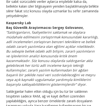
Bir sabit sürücüdeki veriler aylarca erişilebilir kalsa da,
bellekte kalan izler bilgisayarın yeniden başlatılmasıyla birlikte
silinir fakat söz konusu olayda uzmanlar bu sefer zamanında
yetişebilmişler.
Kaspersky Lab
Baş Güvenlik Araştırmacısı Sergey Golovanov
,
“Saldırganların, faaliyetlerini saklamak ve olaylara
müdahale edilmesini zorlaştırmak konusundaki kararlılığı,
adli incelemeleri zorlaştıran benzeri tekniklere ve bellek
odaklı zararlı yazılımlara olan eğilimi açıklar niteliktedir.
Bu sebeple bellek odaklı adli bilişim, zararlı yazılımların
ve işlevlerinin analizi konusunda kritik önem
kazanmaktadır. Söz konusu olaylarda saldırganlar akla
gelebilecek her türlü adli inceleme karşıtı tekniği
kullanmışlar; zararlı yazılım kullanmadan bir ağdan
başarılı bir şekilde nasıl veri sızdırılabileceğini ve meşru
veya açık kaynaklı uygulamalar yardımıyla kimliklerini
başarıyla saklayabildiklerini göstermişlerdir” diyor.
Saldırganlar halen etkin olduğu için bu tür bir saldırının
tespitinin sadece RAM, ağ ve kayıt defteri üzerinden
yapılabildiğini, ayrıca benzer örneklerde zararlı dosyaların
taranması yoluyla Yara kurallarının kullanılmasının bir işe