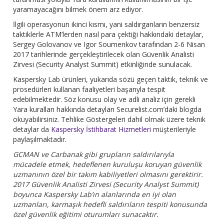
yaramayacağını bilmek önem arz ediyor.
İlgili operasyonun ikinci kısmı, yani saldırganların benzersiz
taktiklerle ATM’lerden nasıl para çektiği hakkındaki detaylar,
Sergey Golovanov ve Igor Soumenkov tarafından 2-6 Nisan
2017 tarihlerinde gerçekleştirilecek olan Güvenlik Analisti
Zirvesi (Security Analyst Summit) etkinliğinde sunulacak.
Kaspersky Lab ürünleri, yukarıda sözü geçen taktik, teknik ve
prosedürleri kullanan faaliyetleri başarıyla tespit
edebilmektedir. Söz konusu olay ve adli analiz için gerekli
Yara kuralları hakkında detayları Securelist.com’daki blogda
okuyabilirsiniz. Tehlike Göstergeleri dahil olmak üzere teknik
detaylar da
Kaspersky İstihbarat Hizmetleri
müşterileriyle
paylaşılmaktadır.
GCMAN ve Carbanak gibi grupların saldırılarıyla
mücadele etmek, hedeflenen kuruluşu koruyan güvenlik
uzmanının özel bir takım kabiliyetleri olmasını gerektirir.
2017 Güvenlik Analisti Zirvesi (Security Analyst Summit)
boyunca Kaspersky Lab’ın alanlarında en iyi olan
uzmanları, karmaşık hedefli saldırıların tespiti konusunda
özel güvenlik eğitimi oturumları sunacaktır.