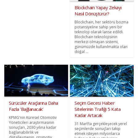
Blockchain Yapay Zekayı
Nasıl Dönüştürür?
Blockchain, her sektörü bozma
potansiyeline sahip yeni bir
teknoloji olarak lanse edildi.
Blockchain teknolojisinin
merkezi olmayan sistemi,
günümüzde kullanılmakta olan
doğal ...
Sürücüler Araçlarına Daha
Seçim Gecesi Haber
Fazla 'Bağlanacak’
Sitelerinin Trafiği 5 Kata
Kadar Artacak
KPMG'nin Küresel Otomotiv
Yöneticileri araştırmasının
31 Mart’ta gerçekleşecek yerel
sonuçları, 2030 yılına kadar
seçimlerde sonuçları takip
bağlanabilirlik ve
etmek isteyen milyonlarca
dijitalleşmenin, otomotiv