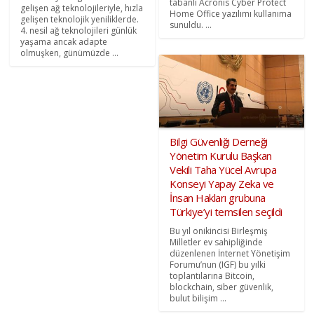
tabanlı Acronis Cyber Protect
gelişen ağ teknolojileriyle, hızla
Home Office yazılımı kullanıma
gelişen teknolojik yeniliklerde.
sunuldu. ...
4. nesil ağ teknolojileri günlük
yaşama ancak adapte
olmuşken, günümüzde ...
Bilgi Güvenliği Derneği
Yönetim Kurulu Başkan
Vekili Taha Yücel Avrupa
Konseyi Yapay Zeka ve
İnsan Hakları grubuna
Türkiye’yi temsilen seçildi
Bu yıl onikincisi Birleşmiş
Milletler ev sahipliğinde
düzenlenen İnternet Yönetişim
Forumu’nun (IGF) bu yılki
toplantılarına Bitcoin,
blockchain, siber güvenlik,
bulut bilişim ...