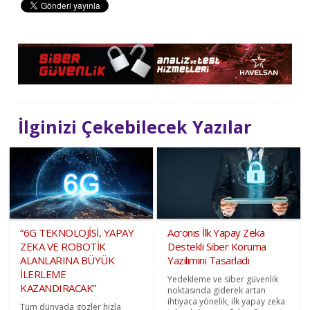
İlginizi Çekebilecek Yazılar
“6G TEKNOLOJİSİ, YAPAY
Acronıs İlk Yapay Zeka
ZEKA VE ROBOTİK
Destekli Siber Koruma
ALANLARINA BÜYÜK
Yazılımını Tasarladı
İLERLEME
Yedekleme ve siber güvenlik
KAZANDIRACAK”
noktasında giderek artan
ihtiyaca yönelik, ilk yapay zeka
Tüm dünyada gözler hızla