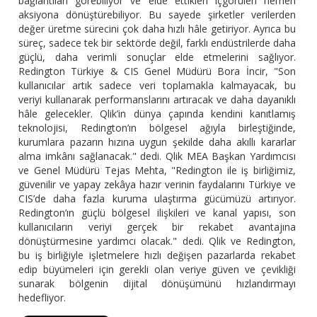
bağlantıları görebiliyor ve elde ettikleri içgörüleri hemen
aksiyona dönüştürebiliyor. Bu sayede şirketler verilerden
değer üretme sürecini çok daha hızlı hâle getiriyor. Ayrıca bu
süreç, sadece tek bir sektörde değil, farklı endüstrilerde daha
güçlü, daha verimli sonuçlar elde etmelerini sağlıyor.
Redington Türkiye & CIS Genel Müdürü Bora İncir, "Son
kullanıcılar artık sadece veri toplamakla kalmayacak, bu
veriyi kullanarak performanslarını artıracak ve daha dayanıklı
hâle gelecekler. Qlik’in dünya çapında kendini kanıtlamış
teknolojisi, Redington’ın bölgesel ağıyla birleştiğinde,
kurumlara pazarın hızına uygun şekilde daha akıllı kararlar
alma imkânı sağlanacak." dedi. Qlik MEA Başkan Yardımcısı
ve Genel Müdürü Tejas Mehta, "Redington ile iş birliğimiz,
güvenilir ve yapay zekâya hazır verinin faydalarını Türkiye ve
CIS’de daha fazla kuruma ulaştırma gücümüzü artırıyor.
Redington’ın güçlü bölgesel ilişkileri ve kanal yapısı, son
kullanıcıların veriyi gerçek bir rekabet avantajına
dönüştürmesine yardımcı olacak." dedi. Qlik ve Redington,
bu iş birliğiyle işletmelere hızlı değişen pazarlarda rekabet
edip büyümeleri için gerekli olan veriye güven ve çevikliği
sunarak bölgenin dijital dönüşümünü hızlandırmayı
hedefliyor.