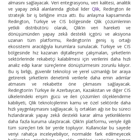
almasını sağlayacak. Veri entegrasyonu, veri kalitesi, analitik
ve yapay zekâ alanlarında global lider
Qlik
, Redington ile
stratejik bir iş birliğine imza attı. Bu anlaşma kapsamında
Redington, Türkiye ve CIS bölgesinde Qlik çözümlerinin
yetkili distribütörü olarak, Qlik’in veri hareketi ve
dönüşümünden yapay zekâ destekli içgörü ve aksiyona
uzanan tüm platformu, Redington’ın geniş iş ortağı
ekosistemi aracılığıyla kurumlara sunulacak. Türkiye ve CIS
bölgesinde hız kazanan dijitalleşme çalışmaları, şirketlerin
sektörlerinde rekabetçi kalabilmesi için verilerini daha hızlı
analiz edip karar süreçlerine dönüştürmesini zorunlu kılıyor.
Bu iş birliği, güvenilir teknoloji ve yerel uzmanlığı bir araya
getirerek şirketlerin denetimli verilerle daha emin adımlar
atmasını ve rekabette öne çıkmasını sağlayacak.
Redington’ın Türkiye ile Azerbaycan, Kazakistan ve diğer CIS
ülkelerindeki erişim gücü ve ileri çözümleri ölçeklendirme
kabiliyeti, Qlik teknolojilerinin kamu ve özel sektörde daha
hızlı yaygınlaşmasını sağlayacak. İş ortakları ağı ise bu süreci
hızlandırarak yapay zekâ destekli karar alma yetkinliklerini
daha fazla kuruma ulaştıracak. Qlik’in platformu, veriyle ilgili
tüm süreçleri tek bir yerde topluyor. Kullanıcılar bu sayede
veriyi rahatça inceleyebiliyor, normalde fark edilmeyecek