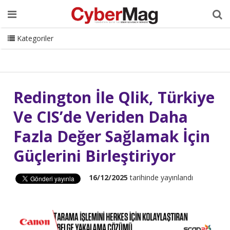
Ana Sayfa
Hakkımızda
Dergi
Editörden
Yazarlar
Danışmanlık
ISC Turkey
Sizden Gelenler
İletişim
Kategoriler
CyberMag Logo
Redington İle Qlik, Türkiye
Ve CIS’de Veriden Daha
Fazla Değer Sağlamak İçin
Güçlerini Birleştiriyor
16/12/2025
tarihinde yayınlandı