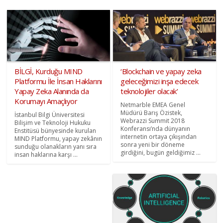
BİLGİ, Kurduğu MIND
‘Blockchain ve yapay zeka
Platformu İle İnsan Haklarını
geleceğimizi inşa edecek
Yapay Zeka Alanında da
teknolojiler olacak’
Korumayı Amaçlıyor
Netmarble EMEA Genel
Müdürü Barış Özistek,
İstanbul Bilgi Üniversitesi
Webrazzi Summit 2018
Bilişim ve Teknoloji Hukuku
Konferansı’nda dünyanın
Enstitüsü bünyesinde kurulan
internetin ortaya çıkışından
MIND Platformu, yapay zekânın
sonra yeni bir döneme
sunduğu olanakların yanı sıra
girdiğini, bugün geldiğimiz ...
insan haklarına karşı ...