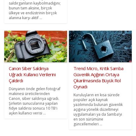
saldırganların kaybolmadığını;
bunun tam aksine, birçok
ülkeye ve endüstrinin birçok
alanına karşı aktif ...
Canon Siber Saldırıya
Trend Micro, Kritik Samba
Uğradı: Kullanıcı Verilerini
Güvenlik Açığının Ortaya
Çaldırdı
Çıkarılmasında Büyük Rol
Oynadı
Dünyanın önde gelen fotoğraf
makinesi üreticilerinden
Kuruluşların en kısa sürede
Canon, siber saldırıya uğradı.
popüler açık kaynak
Şirketin sunucularına yapılan
yazılımında bulunan güvenlik
fidye saldırısı sonucu 10 TB'ı
açığına yönelik düzeltmeyi
aşkın kullanıcı verisi ...
uygulamaları ya da Samba’yı
en son sürümüne
güncellemeleri ...