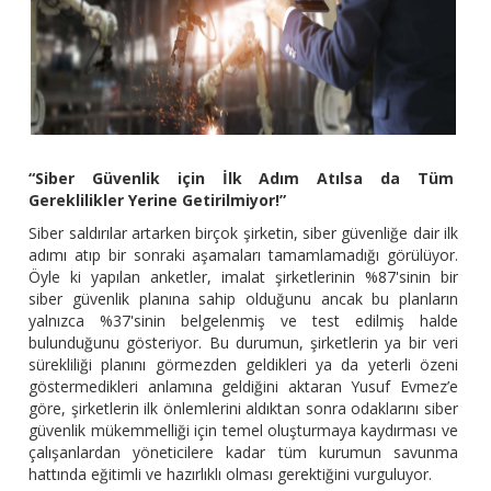
“Siber Güvenlik için İlk Adım Atılsa da Tüm
Gereklilikler Yerine Getirilmiyor!”
Siber saldırılar artarken birçok şirketin, siber güvenliğe dair ilk
adımı atıp bir sonraki aşamaları tamamlamadığı görülüyor.
Öyle ki yapılan anketler, imalat şirketlerinin %87'sinin bir
siber güvenlik planına sahip olduğunu ancak bu planların
yalnızca %37'sinin belgelenmiş ve test edilmiş halde
bulunduğunu gösteriyor. Bu durumun, şirketlerin ya bir veri
sürekliliği planını görmezden geldikleri ya da yeterli özeni
göstermedikleri anlamına geldiğini aktaran Yusuf Evmez’e
göre, şirketlerin ilk önlemlerini aldıktan sonra odaklarını siber
güvenlik mükemmelliği için temel oluşturmaya kaydırması ve
çalışanlardan yöneticilere kadar tüm kurumun savunma
hattında eğitimli ve hazırlıklı olması gerektiğini vurguluyor.