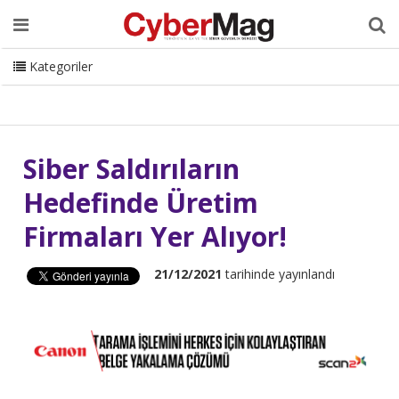
Ana Sayfa
Hakkımızda
Dergi
Editörden
Yazarlar
Danışmanlık
ISC Turkey
Sizden Gelenler
İletişim
Kategoriler
CyberMag Logo
Siber Saldırıların
Hedefinde Üretim
Firmaları Yer Alıyor!
21/12/2021
tarihinde yayınlandı