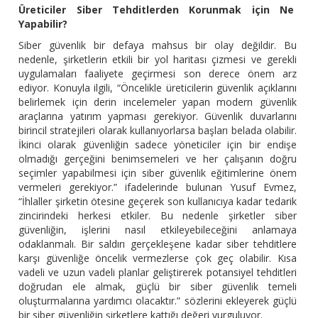
Üreticiler Siber Tehditlerden Korunmak için Ne
Yapabilir?
Siber güvenlik bir defaya mahsus bir olay değildir. Bu
nedenle, şirketlerin etkili bir yol haritası çizmesi ve gerekli
uygulamaları faaliyete geçirmesi son derece önem arz
ediyor. Konuyla ilgili, “Öncelikle üreticilerin güvenlik açıklarını
belirlemek için derin incelemeler yapan modern güvenlik
araçlarına yatırım yapması gerekiyor. Güvenlik duvarlarını
birincil stratejileri olarak kullanıyorlarsa başları belada olabilir.
İkinci olarak güvenliğin sadece yöneticiler için bir endişe
olmadığı gerçeğini benimsemeleri ve her çalışanın doğru
seçimler yapabilmesi için siber güvenlik eğitimlerine önem
vermeleri gerekiyor.” ifadelerinde bulunan Yusuf Evmez,
“İhlaller şirketin ötesine geçerek son kullanıcıya kadar tedarik
zincirindeki herkesi etkiler. Bu nedenle şirketler siber
güvenliğin, işlerini nasıl etkileyebileceğini anlamaya
odaklanmalı. Bir saldırı gerçekleşene kadar siber tehditlere
karşı güvenliğe öncelik vermezlerse çok geç olabilir. Kısa
vadeli ve uzun vadeli planlar geliştirerek potansiyel tehditleri
doğrudan ele almak, güçlü bir siber güvenlik temeli
oluşturmalarına yardımcı olacaktır.” sözlerini ekleyerek güçlü
bir siber güvenliğin şirketlere kattığı değeri vurguluyor.