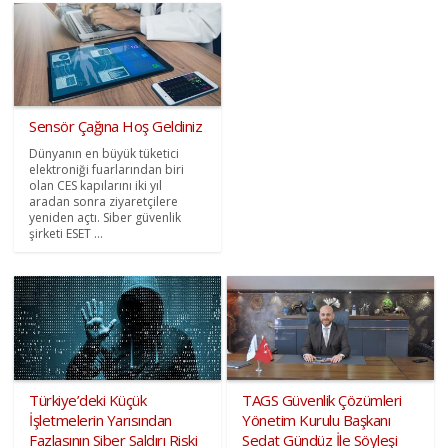
Sensör Çağına Hoş Geldiniz
Dünyanın en büyük tüketici
elektroniği fuarlarından biri
olan CES kapılarını iki yıl
aradan sonra ziyaretçilere
yeniden açtı. Siber güvenlik
şirketi ESET ...
Türkiye’deki Küçük
TAGS Güvenlik Çözümleri
İşletmelerin Yarısından
Yönetim Kurulu Başkanı
Fazlasının Siber Saldırı Riski
Sedat Gündüz İle Söyleşi